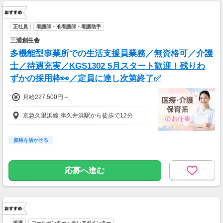
正社員
看護師・准看護師・看護助手
三浦創生舎
多機能型事業所での生活支援員業務／無資格可／介護
士／待遇充実／KGS1302 5月スタート歓迎！残りわ
ずかの採用枠👀／定員に達し次第終了✅
月給227,500円～
京急久里浜線 津久井浜駅から徒歩で12分
資格を活かせる
応募へ進む
派遣
コールセンター・テレアポインター