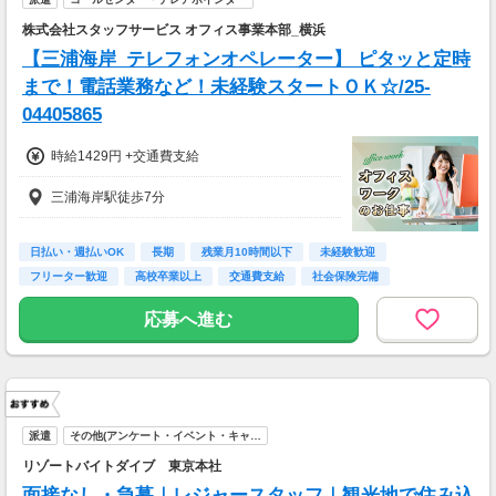
株式会社スタッフサービス オフィス事業本部_横浜
【三浦海岸_テレフォンオペレーター】 ピタッと定時
まで！電話業務など！未経験スタートＯＫ☆/25-
04405865
時給1429円 +交通費支給
三浦海岸駅徒歩7分
日払い・週払いOK
長期
残業月10時間以下
未経験歓迎
フリーター歓迎
高校卒業以上
交通費支給
社会保険完備
研修制度あり
応募へ進む
派遣
その他(アンケート・イベント・キャ…
リゾートバイトダイブ 東京本社
面接なし・急募｜レジャースタッフ｜観光地で住み込