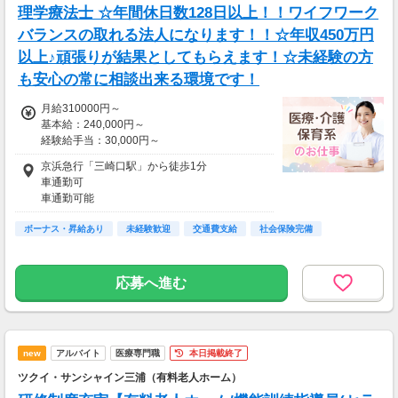
▼貯金の目安
理学療法士 ☆年間休日数128日以上！！ワイフワーク
＜リゾートバイト＞
バランスの取れる法人になります！！☆年収450万円
住まい ：無料
以上♪頑張りが結果としてもらえます！☆未経験の方
水道光熱費：無料
Wi-Fi代 ：無料
も安心の常に相談出来る環境です！
食費 ：無料
スマホ ：0.5万円
月給310000円～
そのほか ：1.5万円
基本給：240,000円～
社会保険 ：3万円
経験給手当：30,000円～
-----------------------
固定残業代：36,250円～40,000円
京浜急行「三崎口駅」から徒歩1分
支出合計 ：5万円
車通勤可
→毎月20万円程度の貯金が目指せます！
車通勤可能
短期でお金を貯めたい方にはピッタリ！
（車通勤の場合は、個人で駐車場契約が必要）
ボーナス・昇給あり
未経験歓迎
交通費支給
社会保険完備
応募へ進む
new
アルバイト
医療専門職
本日掲載終了
ツクイ・サンシャイン三浦（有料老人ホーム）