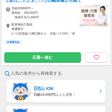
てあり、ドクターヘリの離発着が可能！
月給209880円～
基本給 198,000円
地域手当11,880円
※経験考慮の上決定
駐車場自己負担
車通勤可
[バス]京急線 三崎口駅から 京急バス10分 「栄
町」バス停より徒歩8分
交通費支給
応募へ進む
人気の条件から再検索する
日払いOK
日給14,000円
以上も多数！