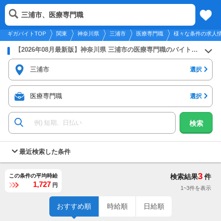
2026年8月6日
更新
tog
三浦市、医療専門職
関東
履歴
保存
メニュー
nav
ギガバイトTOP
関東
神奈川県
三浦市
医療専門職
様々な条件の求人
【2026年08月最新版】神奈川県 三浦市の医療専門職のバイト・アルバイト・パートの求人募集情報
三浦市
選択
医療専門職
選択
検索
最近検索した条件
3
この条件の平均時給
検索結果
件
1,727
円
1~3件を表示
おすすめ順
時給順
日給順