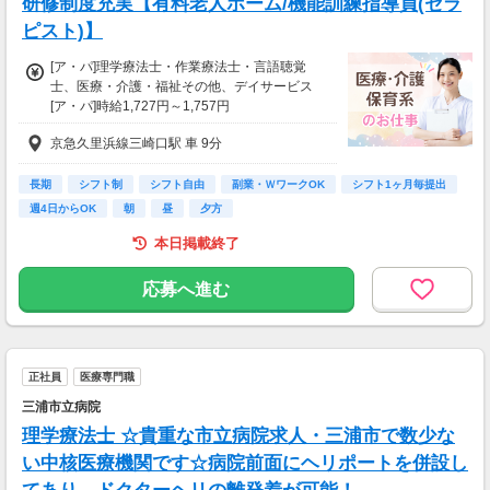
研修制度充実【有料老人ホーム/機能訓練指導員(セラ
ピスト)】
[ア・パ]理学療法士・作業療法士・言語聴覚
士、医療・介護・福祉その他、デイサービス
[ア・パ]時給1,727円～1,757円
◆土日祝日は時給100円アップ！
京急久里浜線三崎口駅 車 9分
＼うれしい手当も充実／
◆特別手当（年2回、最大16万円）
長期
シフト制
シフト自由
副業・ＷワークOK
シフト1ヶ月毎提出
◆資格手当
週4日からOK
朝
昼
夕方
◆育児手当：母子・父子家庭に対して月1万円
本日掲載終了
の支給
◆ツクイPLUS
＊結婚・出生・入学のお祝い金：5,000～20,
応募へ進む
000円
＊宿泊費：年1回7,000円の補助
＊ヘルスチェック補助：最大1万円給付など
正社員
医療専門職
※育児手当は満18歳のお子様まで
※時給は経験や資格を加味して決定
三浦市立病院
理学療法士 ☆貴重な市立病院求人・三浦市で数少な
【交通費】
い中核医療機関です☆病院前面にヘリポートを併設し
一部支給
月50,000円を上限として支給いたします