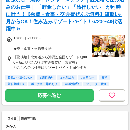
みのお仕事｜ 「貯金したい」「旅行したい」が同時
に叶う！【寮費・食事・交通費ぜんぶ無料】短期1ヶ
月からOK！住み込みリゾートバイト！≪20〜40代活
躍中≫
1,300円〜2,000円
★寮・食事・交通費支給
住み込みのお仕事のため、以下の補助がありま
【勤務地】北海道から沖縄迄全国リゾート地80
す。
0ヶ所/現地迄の往復交通費支給（規定有）
・寮費・光熱費無料（個室あり）
※こちらのお仕事はリゾートバイトを紹介する
・食事無料
募集となっており実際に募集がある勤務地と異
・Wi-Fiあり
日払い・週払いOK
なる場合がございます。
1週間以内
1ヵ月以内
3ヵ月以内
長期
・往復交通費支給（上限あり）
カウンセリングでご希望条件をお伺いし、全国
即日勤務OK
ボーナス・昇給あり
未経験歓迎
フリーター歓迎
※勤務地による
からお仕事をご案内いたします。※ご自宅から
の通勤も可
応募へ進む
生活費がかからないので、働いた分のほとんど
を貯金にまわすことができます！
★お仕事開始までの流れ★
応募→初回カウンセリング（電話15分）→希望
▼月収例
のお仕事へ応募（面接なし）→お仕事開始
27万6,575円
正社員
医療専門職
＝(時給1,300円×8h＋残業1h)×23日
みかん