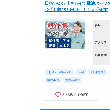
日払いOK♪【キカイで電池パーツの
⇒『月収28万円可』！！大手企業
給与
アクセス
勤務時間
日払い・週払いOK
長期
未経験歓迎
学歴不問
女性活躍中
とりあえず保存