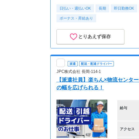
日払い・週払いOK
長期
即日勤務OK
ボーナス・昇給あり
とりあえず保存
派遣
配送・配達ドライバー
JPC株式会社 長岡-114-1
【派遣社員】楽ちん×物流センタ
の幅を広げられる！
給与
アクセス