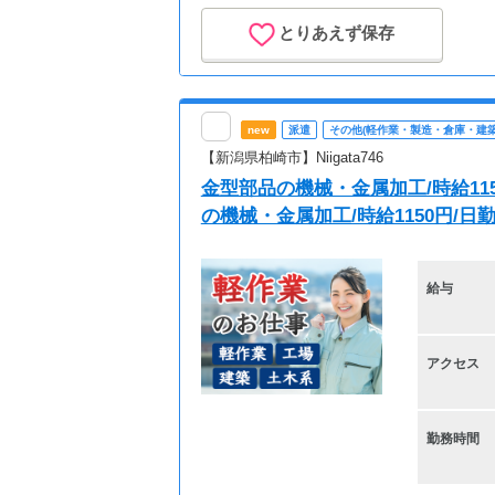
とりあえず保存
new
派遣
その他(軽作業・製造・倉庫・建築
【新潟県柏崎市】Niigata746
金型部品の機械・金属加工/時給11
の機械・金属加工/時給1150円/日勤/
給与
アクセス
勤務時間