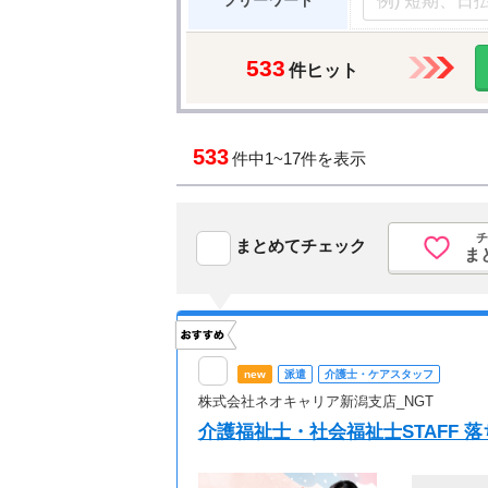
フリーワード
533
件ヒット
533
件中
1~17件を表示
チ
まとめてチェック
ま
new
派遣
介護士・ケアスタッフ
株式会社ネオキャリア新潟支店_NGT
介護福祉士・社会福祉士STAFF 