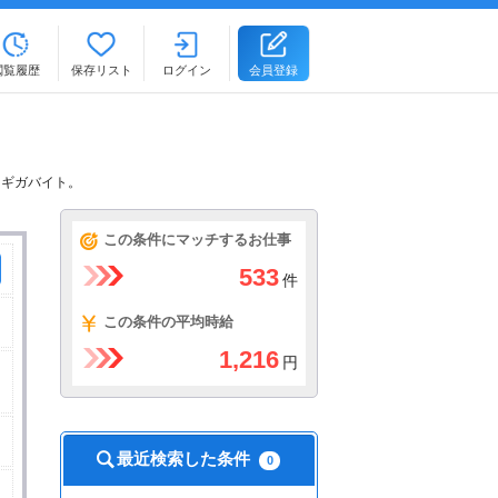
閲覧履歴
保存リスト
ログイン
会員登録
るギガバイト。
この条件にマッチするお仕事
533
件
この条件の平均時給
1,216
円
最近検索した条件
0