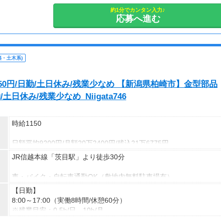
約1分でカンタン入力♪
応募へ進む
・土木系)
50円/日勤/土日休み/残業少なめ 【新潟県柏崎市】金型部品
土日休み/残業少なめ_Niigata746
時給1150
日額平均9200円/月額20万2400円/残込21万6775円
JR信越本線「茨目駅」より徒歩30分
★応募資格★
※18歳以上
車・バイク・自転車通勤OK（敷地内無料駐車場有）
※学生は応募不可（卒業見込みで、社会人予定の方は卒業後に派遣
【日勤】
登録が可能です。）
8:00～17:00（実働8時間/休憩60分）
※残業目安：0.5h/日、10h/月
※休日出勤：1回/月