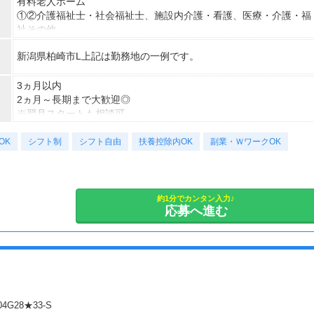
有料老人ホーム
①②介護福祉士・社会福祉士、施設内介護・看護、医療・介護・福
祉その他
①時給1,350円～1,500円、②時給1,400円～1,500円
新潟県柏崎市L上記は勤務地の一例です。
【経験・お持ちの資格によって異なります】
■未経験の方（無資格）：時給1350円～
■未経験の方（有資格）：時給1400円～
3ヵ月以内
■経験者（無資格）：時給1400円～
2ヵ月～長期まで大歓迎◎
■経験者（有資格）：時給1450円～
※翌月スタートも相談可
■介護福祉士：時給1500円
※試用期間（初回2ヵ月契約）
OK
シフト制
シフト自由
扶養控除内OK
副業・ＷワークOK
約1分でカンタン入力♪
応募へ進む
G28★33-S