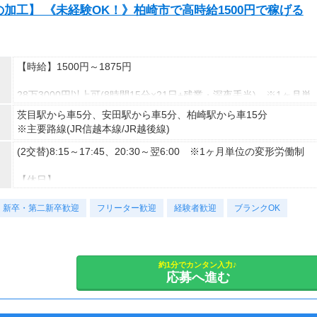
加工】 《未経験OK！》柏崎市で高時給1500円で稼げる
【時給】1500円～1875円
28万3000円以上可(8時間15分×21日+残業・深夜手当) ※1ヶ月単
位の変形労働制
茨目駅から車5分、安田駅から車5分、柏崎駅から車15分
※主要路線(JR信越本線/JR越後線)
◆日払いOK！支払い額は7割！
※規定・支払い条件有
(2交替)8:15～17:45、20:30～翌6:00 ※1ヶ月単位の変形労働制
【休日】
シフト制
新卒・第二新卒歓迎
フリーター歓迎
経験者歓迎
ブランクOK
【休日備考】
シフト制(4勤2休) ※大型連休あり
【休憩時間】
約1分でカンタン入力♪
応募へ進む
90分
【休憩時間備考】