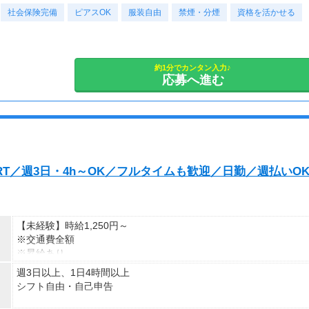
社会保険完備
ピアスOK
服装自由
禁煙・分煙
資格を活かせる
車・バイク・自転車通勤OK（敷地内無料駐車場有）
土・日・祝、企業カレンダー、大型連休あり(GW・お盆・年末年
始)
約1分でカンタン入力♪
応募へ進む
RT／週3日・4h～OK／フルタイムも歓迎／日勤／週払いO
【未経験】時給1,250円～
※交通費全額
※昇給あり
週3日以上、1日4時間以上
≪収入例≫
シフト自由・自己申告
◎日勤／未経験の場合
・日収(1,250*8)円（時給1,250円×8h）