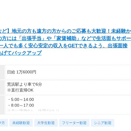
[1]105分[2]90分
【残業】
あり(月10時間以上)
など】地元の方も遠方の方からのご応募も大歓迎！未経験か
の方には「出張手当」や「家賃補助」などで生活面もサポー
一人でも多く安心安定の収入をGETできるよう、出張面接
あげてバックアップ
日給 1万6000円
荒浜駅より車で6分
※直行直帰OK
・5:00～14:00
・8:00～17:00
※共に実働8ｈ、休憩1Hあり
※勤務日数や時間など、お気軽にご相談下さい
夕方
未経験歓迎
大学生歓迎
フリーター歓迎
シニア歓迎