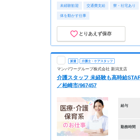
未経験歓迎
交通費支給
寮・社宅あり
体を動かす仕事
とりあえず保存
派遣
介護士・ケアスタッフ
マンパワーグループ株式会社 新潟支店
介護スタッフ 未経験も高時給STA
／柏崎市/967457
給与
勤務時間