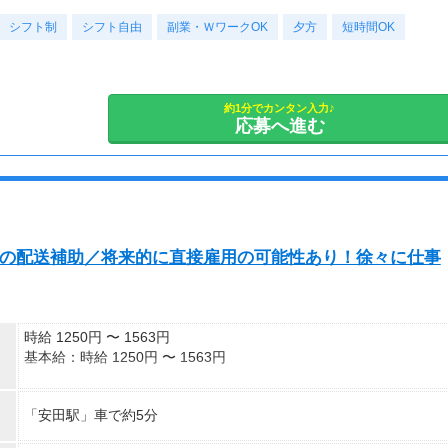
■シフトは希望制■
・月収220,000円（日収(1,250*8)円×月22回勤務）
シフト制
応募後、あなたの希望をお伺いして、
シフト自由
副業・ＷワークOK
夕方
短時間OK
ピッタリのシフトや働き方をご案内しますよ♪
※実働8時間以上からは更に時給25％UP
※スキルによって更にスタート時給がUPすることも！
■日勤シフト■
※資格手当あり（時給50円～UP/資格の種類によって異なる）
7：00～21：00
約1分でカンタン入力♪
支払方法：日払い・週払い
応募へ進む
※勤務時間に合わせて30分～1ｈの休憩あり
※この時間内で、働けるご希望時間帯をもとにお探し致します。
※日払いも週払いOK（規定あり）
（稼働開始時は手続き完了次第となります）
■シフト例■
週払い：金曜日締め最短翌週火曜日にお給料GET♪
◇9：00～13：00など
短時間勤務も相談できる！
※交通費：別途全額支給
ーの配送補助／将来的に直接雇用の可能性あり！徐々に仕事
◇9：00～16：00など
※車・バイク通勤に関して施設により異なる場合あり（応相談）
子どもが学校に行っている間に働ける！
◇7：00～14：00など
時給 1250円 〜 1563円
夕方からWワークの方に最適！
基本給：時給 1250円 〜 1563円
◇10：00～19：00など
しっかりフルタイム勤務も可能！
「安田駅」車で約5分
＊昇給
＊賞与
あなたの希望のシフト時間を叶えます！