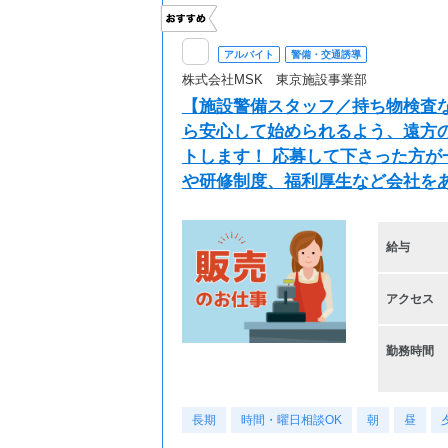
アルバイト
警備・交通誘導
株式会社MSK 東京施設事業部
【施設警備スタッフ／持ち物検査
ら安心して始められるよう、遠方
トします！ 応募して下さった方が
や研修制度、福利厚生など会社を
給与
アクセス
勤務時間
長期
時間・曜日相談OK
朝
昼