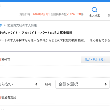
】
2,724,328
更新日時
2026年8月9日
全国掲載件数
件
求人検索
市
交通費支給の求人情報
通費支給のバイト・アルバイト・パートの求人募集情報
パートの求人を探すなら様々な条件からまとめて比較や横断検索、一括応募もでき
柏崎市
路線・駅から選ぶ
給与
交通費支給