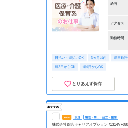
給与
アクセス
勤務時間
日払い・週払いOK
3ヵ月以内
即日勤務
週2日からOK
週4日からOK
とりあえず保存
new
派遣
製造・加工・組立・整備
株式会社綜合キャリアオプション /1314VF0804