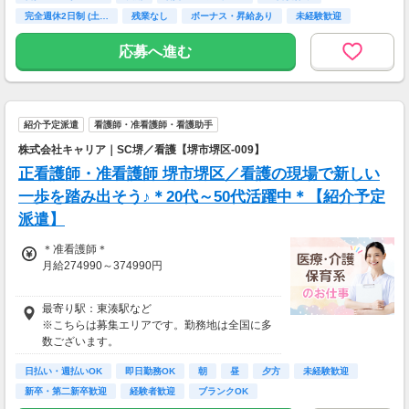
完全週休2日制 (土…
残業なし
ボーナス・昇給あり
未経験歓迎
主婦(夫)歓迎
応募へ進む
紹介予定派遣
看護師・准看護師・看護助手
株式会社キャリア｜SC堺／看護【堺市堺区-009】
正看護師・准看護師 堺市堺区／看護の現場で新しい
一歩を踏み出そう♪＊20代～50代活躍中＊【紹介予定
派遣】
＊准看護師＊
月給274990～374990円
＊正看護師＊
最寄り駅：東湊駅など
月給289463～389463円
※こちらは募集エリアです。勤務地は全国に多
数ございます。
日払い・週払いOK
即日勤務OK
朝
昼
夕方
未経験歓迎
新卒・第二新卒歓迎
経験者歓迎
ブランクOK