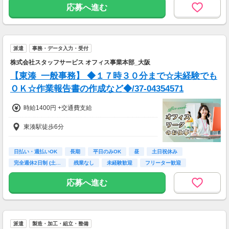
応募へ進む
派遣
事務・データ入力・受付
株式会社スタッフサービス オフィス事業本部_大阪
【東湊_一般事務】 ◆１７時３０分まで☆未経験でも
ＯＫ☆作業報告書の作成など◆/37-04354571
時給1400円 +交通費支給
東湊駅徒歩6分
日払い・週払いOK
長期
平日のみOK
昼
土日祝休み
完全週休2日制 (土…
残業なし
未経験歓迎
フリーター歓迎
応募へ進む
派遣
製造・加工・組立・整備