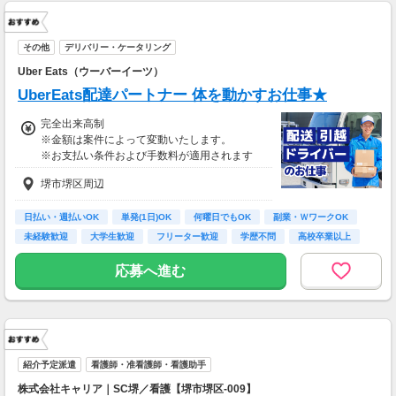
その他
デリバリー・ケータリング
Uber Eats（ウーバーイーツ）
UberEats配達パートナー 体を動かすお仕事★
完全出来高制
※金額は案件によって変動いたします。
※お支払い条件および手数料が適用されます
堺市堺区周辺
日払い・週払いOK
単発(1日)OK
何曜日でもOK
副業・ＷワークOK
未経験歓迎
大学生歓迎
フリーター歓迎
学歴不問
高校卒業以上
応募へ進む
紹介予定派遣
看護師・准看護師・看護助手
株式会社キャリア｜SC堺／看護【堺市堺区-009】