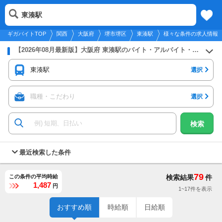
2026年8月8日
更新
tog
東湊駅
関西
履歴
保存
メニュー
nav
ギガバイトTOP
関西
大阪府
堺市堺区
東湊駅
様々な条件の求人情報
【2026年08月最新版】大阪府 東湊駅のバイト・アルバイト・パートの求人募集情報
東湊駅
選択
職種・こだわり
選択
検索
最近検索した条件
79
この条件の平均時給
検索結果
件
1,487
円
1~17件を表示
おすすめ順
時給順
日給順