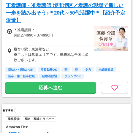
正看護師・准看護師 堺市堺区／看護の現場で新しい
一歩を踏み出そう♪＊20代～50代活躍中＊【紹介予定
派遣】
＊准看護師＊
月給274990～374990円
＊正看護師＊
最寄り駅：東湊駅など
月給289463～389463円
※こちらは募集エリアです。勤務地は全国に多
数ございます。
日払い・週払いOK
即日勤務OK
朝
昼
夕方
未経験歓迎
新卒・第二新卒歓迎
経験者歓迎
ブランクOK
応募へ進む
業務委託
配送・配達ドライバー
Amazon Flex