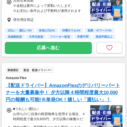
完全出来高制
※金額は案件によって変動いたします。
※お支払い条件および手数料が適用されます
堺市堺区周辺
日払い・週払いOK
単発(1日)OK
何曜日でもOK
副業・ＷワークOK
未経験歓迎
大学生歓迎
フリーター歓迎
学歴不問
高校卒業以上
応募へ進む
業務委託
配送・配達ドライバー
Amazon Flex
【配送ドライバー】AmazonFlexのデリバリーパート
ナーを大量募集中！ 夕方以降４時間程度最大10,000
円の報酬も可能!※単発OK！嬉しい「週払い」！
■うれしい週払い
お持ちの/ご自身の軽貨物車を使用する場合、４
時間程度で最大8,800円。夕方以降の稼働※だ
と４時間程度で最10,000円の報酬が獲得可能！