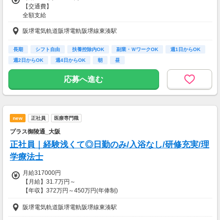
【交通費】
全額支給
阪堺電気軌道阪堺電軌阪堺線東湊駅
長期
シフト自由
扶養控除内OK
副業・ＷワークOK
週1日からOK
週2日からOK
週4日からOK
朝
昼
応募へ進む
new
正社員
医療専門職
プラス御陵通_大阪
正社員｜経験浅くて◎日勤のみ/入浴なし/研修充実/理
学療法士
月給317000円
【月給】31.7万円～
【年収】372万円～450万円(年俸制)
阪堺電気軌道阪堺電軌阪堺線東湊駅
～待遇～
■昇給あり