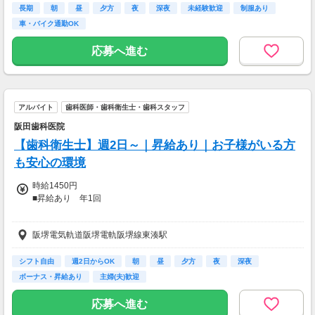
■年末年始の勤務手当あり(12/30,1/3)
長期
朝
昼
夕方
夜
深夜
未経験歓迎
制服あり
⇒4,000円/日
車・バイク通勤OK
【交通費】
応募へ進む
全額支給
アルバイト
歯科医師・歯科衛生士・歯科スタッフ
阪田歯科医院
【歯科衛生士】週2日～｜昇給あり｜お子様がいる方
も安心の環境
時給1450円
■昇給あり 年1回
【交通費】
阪堺電気軌道阪堺電軌阪堺線東湊駅
一部支給
シフト自由
週2日からOK
朝
昼
夕方
夜
深夜
ボーナス・昇給あり
主婦(夫)歓迎
応募へ進む