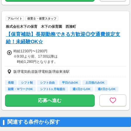
アルバイト
保育士・保育スタッフ
株式会社木下の保育 木下の保育園 西湊町
【保育補助】長期勤務できる方歓迎◎交通費規定支
給！未経験OK☆
時給1230円〜1280円
※9:00より前、17:00以降は
時給1,280円となります。
阪堺電気軌道阪堺電軌阪堺線東湊駅
【交通費】
一部支給
長期
シフト制
シフト自由
平日のみOK
土日祝のみOK
副業・ＷワークOK
シフト1ヶ月毎提出
週1日からOK
週2日からOK
応募へ進む
関連する条件から探す