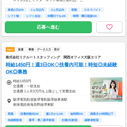
月収8万円～15万円
自宅からスタートできます。
■営業職Bさん（週4日・月80時間程度）
単発(1日)OK
通勤時間ゼロだから、本業やプライベートとの
1ヵ月以内
3ヵ月以内
長期
スキマバイト
月収15万円～25万円
両立もラクラク♪
シフト制
シフト自由
何曜日でもOK
時間・曜日相談OK
■主婦Cさん（月100時間程度）
月収20万円以上
応募へ進む
現在活躍中のライバーの多くは会社員や主婦の
方。
本業や家庭と両立しながら副業として活動され
ています。
new
派遣
事務・データ入力・受付
株式会社リクルートスタッフィング 関西オフィス大阪エリア
時給1450円！週3日OK◇扶養内可能！時短◎未経験
OK◎事務
時給1450円
交通費：一部支給
交通費 1ヵ月3万円を上限として実費支給
阪堺電気軌道阪堺電軌阪堺線東湊駅
月収例 20万3000円 時給1450円×実働7h×週5日
南海電鉄南海高野線堺東駅
×4週
※月収例を保証するものではありません。
長期
扶養控除内OK
週1日からOK
短時間OK
残業月10時間以下
未経験歓迎
新卒・第二新卒歓迎
主婦(夫)歓迎
経験者歓迎
ha_rs_001