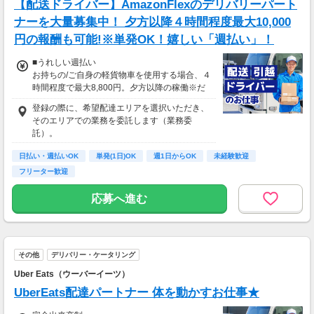
【配送ドライバー】AmazonFlexのデリバリーパート
ナーを大量募集中！ 夕方以降４時間程度最大10,000
円の報酬も可能!※単発OK！嬉しい「週払い」！
■うれしい週払い
お持ちの/ご自身の軽貨物車を使用する場合、４
時間程度で最大8,800円。夕方以降の稼働※だ
と４時間程度で最10,000円の報酬が獲得可能！
登録の際に、希望配達エリアを選択いただき、
給与ではなく、委託業務に応じた報酬をお支払
そのエリアでの業務を委託します（業務委
いする業務委託のお仕事です。うれしい週払
託）。
い。
日払い・週払いOK
単発(1日)OK
週1日からOK
未経験歓迎
※関西エリアで4-6月に１8時以降稼働した場合
フリーター歓迎
を想定。地域により異なります。
※報酬は規約にしたがい配達完了の15日後に支
応募へ進む
払いますが、可能な場合は、より早く、週払い
で前週稼働分をお支払いします。
登録の際に、希望配達エリアを選択いただき、
そのエリアでの業務を委託します（業務委
その他
デリバリー・ケータリング
託）。
Uber Eats（ウーバーイーツ）
UberEats配達パートナー 体を動かすお仕事★