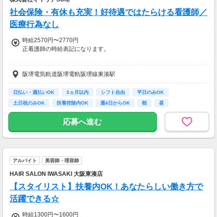
り
社会保険・有休も充実！好待遇ではたらける看護師／
◆ コスメのお試しモニター
医療行為なし
スキンケア・ヘアケア商品を実際に使ってレビ
時給2570円〜2770円
ュー！
正看護師の時給表記になります。
美容好きにぴったりの、楽しみながらできるお
仕事です。
◆准看護師：時給2470円～
阪堺電気軌道阪堺電軌阪堺線東湊駅
・案件数 ：10～20件
◆資格者の方、優遇あり
・所要時間：10～20分
お持ちの資格や、経験にあわせて待遇UP！
・謝礼金 ：500PT（1P＝1円）＋商品提供あ
日払い・週払いOK
3ヵ月以内
シフト自由
平日のみOK
り
土日祝のみOK
扶養控除内OK
週4日からOK
朝
昼
◆最短翌日の日払いOK
急な出費があっても安心◎
◆ 生活に役立つサービスの調査
応募へ進む
保険相談・クレカ発行など、サービス体験後に
◆別途、残業代支給（時給25％UP）
アンケートに回答するだけ！
高額謝礼も狙える人気ジャンルです。
◆別途、残業代支給（時給25％UP）
アルバイト
美容師・理容師
・案件数 ：10～20件
※勤務施設や勤務条件により時給は変動いたします
・所要時間：1～2時間
HAIR SALON IWASAKI 大阪東湊店
・謝礼 ：2,000～10,000PT（1P＝1円）
【スタイリスト】扶養内OK！あなたらしい働き方で
【交通費】
全額支給
活躍できる☆
★今だけ！お得なキャンペーン実施中★
電話セミナーに参加 & モニター応募完了で、A
時給1300円〜1600円
mazonギフトカード2,000円分をプレゼント！