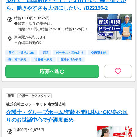
ゃなく、職場環境だってこだわりたい。毎日働くか
ら、働きやすさも大切にしたい。/B22166-2
時給1300円〜1625円
◆残業・深夜の場合は、
時給1300円の時給25％UP→時給1625円！
東湊駅から徒歩8分
※自転車通勤OK！
日払い・週払いOK
長期
ボーナス・昇給あり
交通費支給
寮・社宅あり
社員登用あり
資格を活かせる
応募へ進む
派遣
介護士・ケアスタッフ
株式会社ニッソーネット 南大阪支社
介護士・グループホーム/年齢不問/日払いOK/身の回
りのお世話中心で介護度低め
1,400円〜1,875円