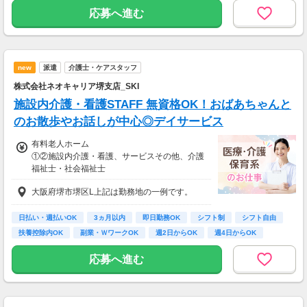
応募へ進む
new
派遣
介護士・ケアスタッフ
株式会社ネオキャリア堺支店_SKI
施設内介護・看護STAFF 無資格OK！おばあちゃんと
のお散歩やお話しが中心◎デイサービス
有料老人ホーム
①②施設内介護・看護、サービスその他、介護
福祉士・社会福祉士
①時給1,450円～1,650円、②時給1,500円～1,6
大阪府堺市堺区L上記は勤務地の一例です。
50円
【経験・お持ちの資格によって異なります】
■未経験の方（無資格）：時給1450円～
日払い・週払いOK
3ヵ月以内
即日勤務OK
シフト制
シフト自由
■未経験の方（有資格）：時給1500円～
扶養控除内OK
副業・ＷワークOK
週2日からOK
週4日からOK
■経験者（無資格）：時給1500円～
■経験者（有資格）：時給1550円～
応募へ進む
■介護福祉士：時給1650円