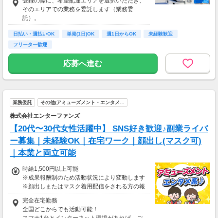
登録の際に、希望配達エリアを選択いただき、
給与ではなく、委託業務に応じた報酬をお支払
そのエリアでの業務を委託します（業務委
いする業務委託のお仕事です。うれしい週払
託）。
い。
日払い・週払いOK
単発(1日)OK
週1日からOK
未経験歓迎
※関西エリアで4-6月に１8時以降稼働した場合
フリーター歓迎
を想定。地域により異なります。
※報酬は規約にしたがい配達完了の15日後に支
応募へ進む
払いますが、可能な場合は、より早く、週払い
で前週稼働分をお支払いします。
登録の際に、希望配達エリアを選択いただき、
そのエリアでの業務を委託します（業務委
業務委託
その他(アミューズメント・エンタメ…
託）。
株式会社エンターファンズ
【20代〜30代女性活躍中】 SNS好き歓迎♪副業ライバ
ー募集｜未経験OK｜在宅ワーク｜顔出し(マスク可)
｜本業と両立可能
時給1,500円以上可能
※成果報酬制のため活動状況により変動します
※顔出しまたはマスク着用配信をされる方の報
酬基準となります
完全在宅勤務
【収入例】
全国どこからでも活動可能！
■事務職Aさん（週3日・月50時間程度）
スマホ1台とインターネット環境があれば、ご