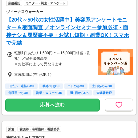
業務委託
モニター・調査・アンケート
ヴィーナスウォーカー
【20代～50代の女性活躍中】美容系アンケートモニ
ター＆覆面調査 ／オンラインセミナー参加必須・面
接ナシ＆履歴書不要・お試し短期・副業OK！スマホ
で完結
報酬1件あたり 1,500円 ~ ～15,000円相当（謝
礼）／完全出来高制
※お仕事によって異なります
※アンケート回答後、内容確認・承認を経て謝
東湊駅周辺(在宅OK！)
礼をお支払いします
【お仕事の一例】
日払い・週払いOK
単発(1日)OK
平日のみOK
土日祝のみOK
◆ 美容サプリのお試しモニター
何曜日でもOK
副業・ＷワークOK
週1日からOK
未経験歓迎
話題の美容サプリをお得に体験し、リアルな感
大学生歓迎
想を送るだけ♪
応募へ進む
キレイになりながらポイントがもらえる、人気
のモニターです！
・案件数 ：20～30件
派遣
看護師・准看護師・看護助手
・所要時間：10～20分
・謝礼金 ：500PT（1P＝1円）＋商品提供あ
株式会社キャリアSC堺