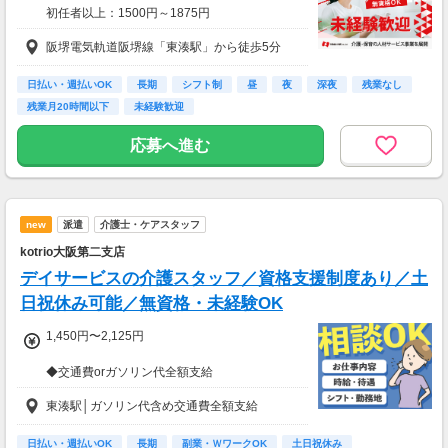
初任者以上：1500円～1875円
無資格の方：1400円～1750円
阪堺電気軌道阪堺線「東湊駅」から徒歩5分
月収例：264000円（時給1500円×8h×22日稼働
の場合）
日払い・週払いOK
長期
シフト制
昼
夜
深夜
残業なし
残業月20時間以下
未経験歓迎
応募へ進む
new
派遣
介護士・ケアスタッフ
kotrio大阪第二支店
デイサービスの介護スタッフ／資格支援制度あり／土
日祝休み可能／無資格・未経験OK
1,450円〜2,125円
◆交通費orガソリン代全額支給
◆各種社会保険完備
東湊駅│ガソリン代含め交通費全額支給
◆日払い・週払い制度（各規定有）
急な出費にあんしんの制度です。
スマホからかんたんに申請が出来ます！
日払い・週払いOK
長期
副業・ＷワークOK
土日祝休み