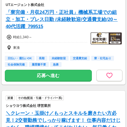
UTエージェント株式会社
「寮完備・月収24万円・正社員」機械系工場での組
立・加工・プレス日勤 /未経験歓迎/交通費支給/20～
40代活躍_799515
時給1,340～
東湊
日払い・週払いOK
長期
未経験歓迎
交通費支給
寮・社宅あり
社会保険完備
履歴書不要
急募
応募へ進む
派遣
その他(配送・引越・ドライバー系)
ショウヨウ株式会社 堺営業所
＼クレーン・玉掛け／もっとスキルを磨きたい方必
見！2交替勤務でしっかり稼げます！ 仕事内容だけじ