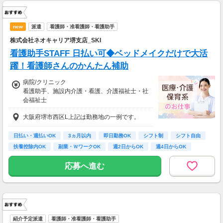
new
派遣
看護師・准看護師・看護助手
株式会社ネオキャリア堺支店_SKI
看護助手STAFF 日払い可◆ベッドメイクだけで大活
躍！看護師さんのかんたん補助
病院/クリニック
看護助手、施設内介護・看護、介護福祉士・社
会福祉士
時給1,300円～1,500円
大阪府堺市西区L上記は勤務地の一例です。
※22時～翌5時の就労は深夜時給適用
※お給料は最短で週払いOK！（規定有）
※残業代は別途全額支給
日払い・週払いOK
3ヵ月以内
即日勤務OK
シフト制
シフト自由
扶養控除内OK
副業・ＷワークOK
週2日からOK
週4日からOK
応募へ進む
紹介予定派遣
看護師・准看護師・看護助手