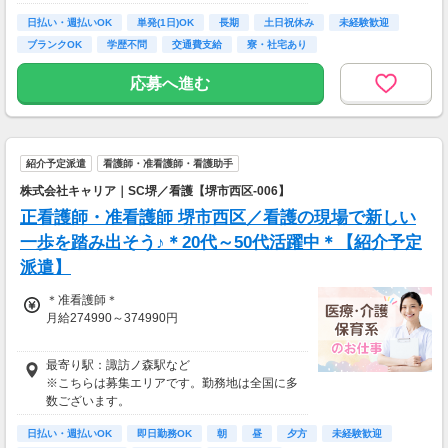
日払い・週払いOK
単発(1日)OK
長期
土日祝休み
未経験歓迎
ブランクOK
学歴不問
交通費支給
寮・社宅あり
応募へ進む
紹介予定派遣
看護師・准看護師・看護助手
株式会社キャリア｜SC堺／看護【堺市西区-006】
正看護師・准看護師 堺市西区／看護の現場で新しい
一歩を踏み出そう♪＊20代～50代活躍中＊【紹介予定
派遣】
＊准看護師＊
月給274990～374990円
＊正看護師＊
最寄り駅：諏訪ノ森駅など
月給289463～389463円
※こちらは募集エリアです。勤務地は全国に多
数ございます。
日払い・週払いOK
即日勤務OK
朝
昼
夕方
未経験歓迎