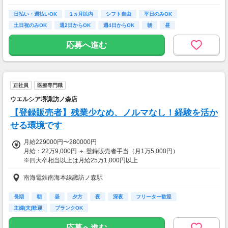
◆別途、残業代支給（時給25％UP）
日払い・週払いOK
1ヵ月以内
シフト自由
平日のみOK
土日祝のみOK
週2日からOK
週4日からOK
朝
昼
※勤務施設や勤務条件により時給は変動いたします
応募へ進む
最大時給2020円！
【交通費】
全額支給
正社員
医療専門職
ウエルシア堺諏訪ノ森店
【登録販売者】残業少なめ、ノルマなし！経験を活か
せる環境です
月給229000円〜280000円
月給：22万9,000円 ＋ 登録販売者手当（月1万5,000円）
※四大卒相当以上は月給25万1,000円以上
※能力・経験を考慮の上、当社規定に基づき決定
南海電鉄南海本線諏訪ノ森駅
※残業代は別途支給(全額支給)
※法定研修中の場合、登録販売者手当月5,000円
※賞与は勤務区分により異なります
長期
朝
昼
夕方
夜
深夜
フリーター歓迎
主婦(夫)歓迎
ブランクOK
＜モデル年収＞
503万円／35歳／店長（月給28万円＋賞与2回＋諸手当）
応募へ進む