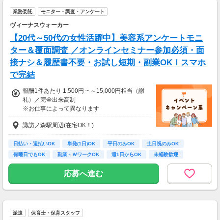
業務委託
モニター・調査・アンケート
ヴィーナスウォーカー
【20代～50代の女性活躍中】美容系アンケートモニ
ター＆覆面調査 ／オンラインセミナー参加必須・面
接ナシ＆履歴書不要・お試し短期・副業OK！スマホ
で完結
報酬1件あたり 1,500円 ~ ～15,000円相当（謝
礼）／完全出来高制
※お仕事によって異なります
※アンケート回答後、内容確認・承認を経て謝
諏訪ノ森駅周辺(在宅OK！)
礼をお支払いします
【お仕事の一例】
日払い・週払いOK
単発(1日)OK
平日のみOK
土日祝のみOK
◆ 美容サプリのお試しモニター
何曜日でもOK
副業・ＷワークOK
週1日からOK
未経験歓迎
話題の美容サプリをお得に体験し、リアルな感
大学生歓迎
想を送るだけ♪
応募へ進む
キレイになりながらポイントがもらえる、人気
のモニターです！
・案件数 ：20～30件
派遣
保育士・保育スタッフ
・所要時間：10～20分