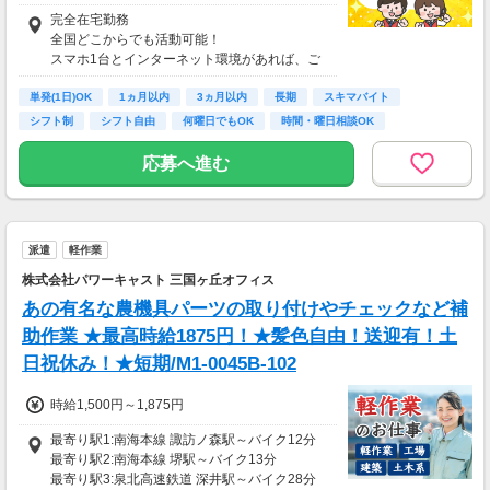
酬基準となります
完全在宅勤務
【収入例】
全国どこからでも活動可能！
■事務職Aさん（週3日・月50時間程度）
スマホ1台とインターネット環境があれば、ご
月収8万円～15万円
自宅からスタートできます。
■営業職Bさん（週4日・月80時間程度）
単発(1日)OK
通勤時間ゼロだから、本業やプライベートとの
1ヵ月以内
3ヵ月以内
長期
スキマバイト
月収15万円～25万円
両立もラクラク♪
シフト制
シフト自由
何曜日でもOK
時間・曜日相談OK
■主婦Cさん（月100時間程度）
月収20万円以上
応募へ進む
現在活躍中のライバーの多くは会社員や主婦の
方。
本業や家庭と両立しながら副業として活動され
ています。
派遣
軽作業
株式会社パワーキャスト 三国ヶ丘オフィス
あの有名な農機具パーツの取り付けやチェックなど補
助作業 ★最高時給1875円！★髪色自由！送迎有！土
日祝休み！★短期/M1-0045B-102
時給1,500円～1,875円
最寄り駅1:南海本線 諏訪ノ森駅～バイク12分
最寄り駅2:南海本線 堺駅～バイク13分
最寄り駅3:泉北高速鉄道 深井駅～バイク28分