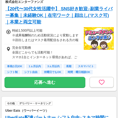
株式会社エンターファンズ
【20代〜30代女性活躍中】 SNS好き歓迎♪副業ライバ
ー募集｜未経験OK｜在宅ワーク｜顔出し(マスク可)
｜本業と両立可能
時給1,500円以上可能
※成果報酬制のため活動状況により変動します
※顔出しまたはマスク着用配信をされる方の報
酬基準となります
完全在宅勤務
【収入例】
全国どこからでも活動可能！
■事務職Aさん（週3日・月50時間程度）
スマホ1台とインターネット環境があれば、ご
月収8万円～15万円
自宅からスタートできます。
■営業職Bさん（週4日・月80時間程度）
単発(1日)OK
通勤時間ゼロだから、本業やプライベートとの
1ヵ月以内
3ヵ月以内
長期
スキマバイト
月収15万円～25万円
両立もラクラク♪
シフト制
シフト自由
何曜日でもOK
時間・曜日相談OK
■主婦Cさん（月100時間程度）
月収20万円以上
応募へ進む
現在活躍中のライバーの多くは会社員や主婦の
方。
本業や家庭と両立しながら副業として活動され
ています。
その他
デリバリー・ケータリング
Uber Eats（ウーバーイーツ）
UberEats配達パートナー シフト自由♪スキマ時間に