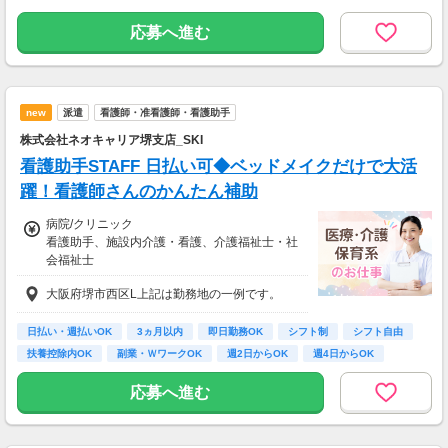
阪堺電軌阪堺線「船尾駅」より徒歩4分
応募へ進む
new
派遣
看護師・准看護師・看護助手
株式会社ネオキャリア堺支店_SKI
看護助手STAFF 日払い可◆ベッドメイクだけで大活
躍！看護師さんのかんたん補助
病院/クリニック
看護助手、施設内介護・看護、介護福祉士・社
会福祉士
時給1,300円～1,500円
大阪府堺市西区L上記は勤務地の一例です。
※22時～翌5時の就労は深夜時給適用
※お給料は最短で週払いOK！（規定有）
※残業代は別途全額支給
日払い・週払いOK
3ヵ月以内
即日勤務OK
シフト制
シフト自由
扶養控除内OK
副業・ＷワークOK
週2日からOK
週4日からOK
応募へ進む