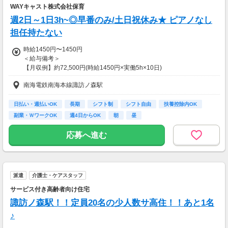
・謝礼金 ：500PT（1P＝1円）＋商品提供あ
WAYキャスト株式会社保育
り
週2日～1日3h~◎早番のみ/土日祝休み★ ピアノなし
◆ コスメのお試しモニター
担任持たない
スキンケア・ヘアケア商品を実際に使ってレビ
時給1450円〜1450円
ュー！
＜給与備考＞
美容好きにぴったりの、楽しみながらできるお
【月収例】約72,500円(時給1450円×実働5h×10日)
仕事です。
※月収例は一例であり保証するものではありません。
南海電鉄南海本線諏訪ノ森駅
【給与備考】
・案件数 ：10～20件
◆日払い・週払いOK！
・所要時間：10～20分
※シフト・勤務時間・業務内容により時給の変動あり
・謝礼金 ：500PT（1P＝1円）＋商品提供あ
日払い・週払いOK
長期
シフト制
シフト自由
扶養控除内OK
※紹介先の保育園によって時給が異なる場合がございます。
り
副業・ＷワークOK
週4日からOK
朝
昼
【交通費】
◆ 生活に役立つサービスの調査
応募へ進む
全額支給
保険相談・クレカ発行など、サービス体験後に
アンケートに回答するだけ！
高額謝礼も狙える人気ジャンルです。
派遣
介護士・ケアスタッフ
・案件数 ：10～20件
・所要時間：1～2時間
サービス付き高齢者向け住宅
・謝礼 ：2,000～10,000PT（1P＝1円）
諏訪ノ森駅！！定員20名の少人数サ高住！！あと1名
♪
★今だけ！お得なキャンペーン実施中★
電話セミナーに参加 & モニター応募完了で、A