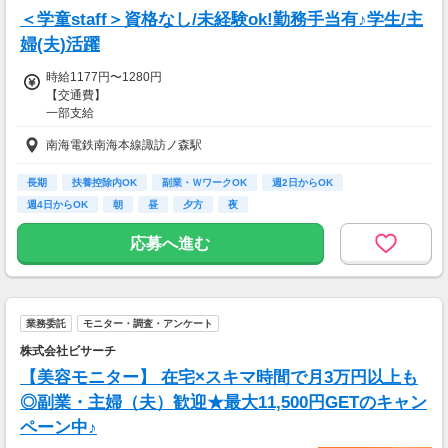
・時間帯手当
＜学童staff＞資格なし/未経験ok!勤務手当有♪学生/主
・休日出勤手当
・勤続年数手当 …など
婦(夫)活躍
時給1177円〜1280円
その他手当については面接時に
【交通費】
ぜひおたずねください！
一部支給
【交通費】
南海電鉄南海本線諏訪ノ森駅
一部支給
長期
扶養控除内OK
副業・ＷワークOK
週2日からOK
週4日からOK
朝
昼
夕方
夜
応募へ進む
業務委託
モニター・調査・アンケート
株式会社ビサーチ
【美容モニター】 在宅×スキマ時間で月3万円以上も
◎副業・主婦（夫）歓迎★最大11,500円GETのキャン
ペーン中♪