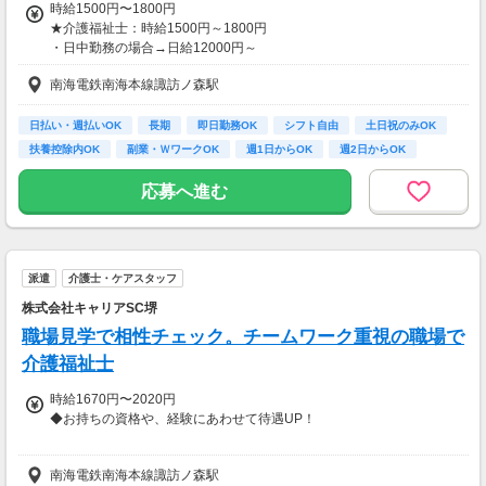
時給1500円〜1800円
mazonギフトカード2,000円分をプレゼント！
★介護福祉士：時給1500円～1800円
・日中勤務の場合→日給12000円～
・夜勤勤務の場合→日給29000円～
南海電鉄南海本線諏訪ノ森駅
☆初任者研修(ヘルパー2級)：時給はご相談下さい♪
・日中勤務の場合→日給11200円～
日払い・週払いOK
長期
即日勤務OK
シフト自由
土日祝のみOK
・夜勤勤務の場合→日給27000円～
扶養控除内OK
副業・ＷワークOK
週1日からOK
週2日からOK
■交通費：別途全額支給
応募へ進む
■支払い日：毎月25日
■支払い回数：月1回 ※週払いも対応可能
■支払方法：銀行振込
■給与改定：随時
派遣
介護士・ケアスタッフ
■賞与・退職金：基本賃金に含む
株式会社キャリアSC堺
kkw_bcov2106
職場見学で相性チェック。チームワーク重視の職場で
【交通費】
介護福祉士
全額支給
時給1670円〜2020円
◆お持ちの資格や、経験にあわせて待遇UP！
◆最短翌日の日払いOK
南海電鉄南海本線諏訪ノ森駅
急な出費があっても安心◎