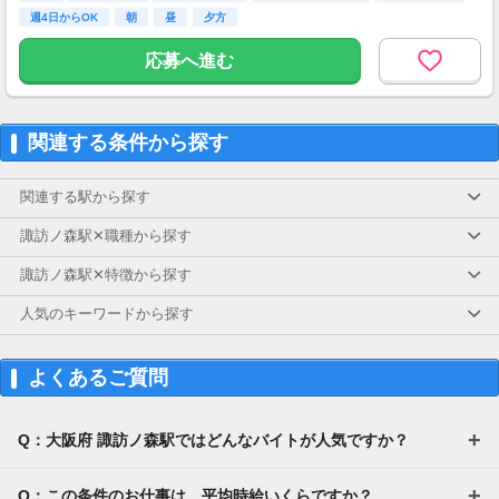
・雇用形態：パート・アルバイト
週4日からOK
朝
昼
夕方
・昇給額：平均50円※昨年度実績
・回数：年1回以上
応募へ進む
・反映時期：決定した翌月分の給与から反映
・評価手法：仕事に対しての姿勢と能力にて判
断
関連する条件から探す
関連する駅から探す
諏訪ノ森駅✕職種から探す
諏訪ノ森駅✕特徴から探す
人気のキーワードから探す
よくあるご質問
Q：大阪府 諏訪ノ森駅ではどんなバイトが人気ですか？
Q：この条件のお仕事は、平均時給いくらですか？