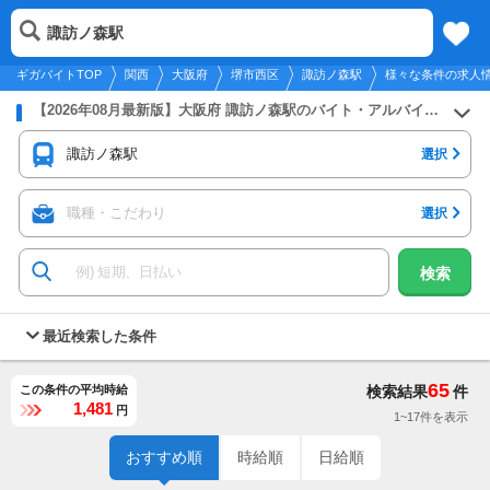
2026年8月10日
更新
tog
諏訪ノ森駅
関西
履歴
保存
メニュー
nav
ギガバイトTOP
関西
大阪府
堺市西区
諏訪ノ森駅
様々な条件の求人
【2026年08月最新版】大阪府 諏訪ノ森駅のバイト・アルバイト・パートの求人募集情報
諏訪ノ森駅
選択
職種・こだわり
選択
検索
最近検索した条件
65
この条件の平均時給
検索結果
件
1,481
円
1~17件を表示
おすすめ順
時給順
日給順