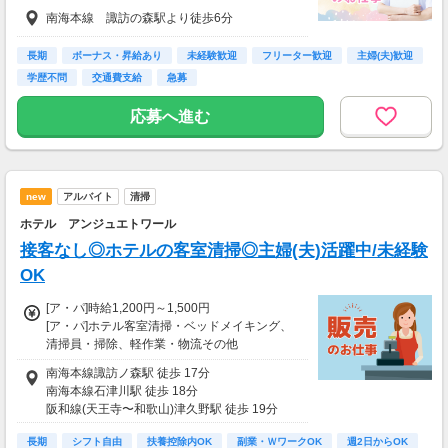
【諸手当】
南海本線 諏訪の森駅より徒歩6分
通勤手当
残業手当
資格手当：15,000円
長期
ボーナス・昇給あり
未経験歓迎
フリーター歓迎
主婦(夫)歓迎
夜勤手当：24,000円（4回分）
学歴不問
交通費支給
急募
介護職専門職手当：14,000円
処遇改善加算手当：44,330円
応募へ進む
【昇給・賞与】
昇給：年1回
new
アルバイト
清掃
賞与：年2回
ホテル アンジュエトワール
接客なし◎ホテルの客室清掃◎主婦(夫)活躍中/未経験
OK
[ア・パ]時給1,200円～1,500円
[ア・パ]ホテル客室清掃・ベッドメイキング、
清掃員・掃除、軽作業・物流その他
■昇給あり
南海本線諏訪ノ森駅 徒歩 17分
南海本線石津川駅 徒歩 18分
■扶養控除内勤務OK
阪和線(天王寺〜和歌山)津久野駅 徒歩 19分
【昇給制度について】
長期
シフト自由
扶養控除内OK
副業・ＷワークOK
週2日からOK