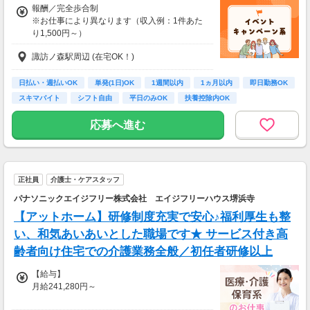
報酬／完全歩合制
※お仕事により異なります（収入例：1件あた
り1,500円～）
諏訪ノ森駅周辺 (在宅OK！)
・登録お祝い制度では最大11,500円GETできま
す！
(弊社規定による)
日払い・週払いOK
単発(1日)OK
1週間以内
1ヵ月以内
即日勤務OK
スキマバイト
シフト自由
平日のみOK
扶養控除内OK
応募へ進む
正社員
介護士・ケアスタッフ
パナソニックエイジフリー株式会社 エイジフリーハウス堺浜寺
【アットホーム】研修制度充実で安心♪福利厚生も整
い、和気あいあいとした職場です★ サービス付き高
齢者向け住宅での介護業務全般／初任者研修以上
【給与】
月給241,280円～