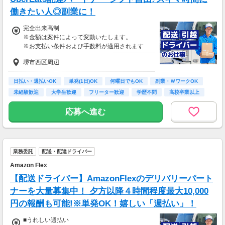
働きたい人◎副業に！
完全出来高制
※金額は案件によって変動いたします。
※お支払い条件および手数料が適用されます
堺市西区周辺
日払い・週払いOK
単発(1日)OK
何曜日でもOK
副業・ＷワークOK
未経験歓迎
大学生歓迎
フリーター歓迎
学歴不問
高校卒業以上
応募へ進む
業務委託
配送・配達ドライバー
Amazon Flex
【配送ドライバー】AmazonFlexのデリバリーパート
ナーを大量募集中！ 夕方以降４時間程度最大10,000
円の報酬も可能!※単発OK！嬉しい「週払い」！
■うれしい週払い