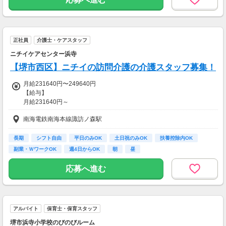
※ナショナル職の選択、登録販売者管理者要件を満たしている想定年
収
【交通費】
正社員
介護士・ケアスタッフ
一部支給
ニチイケアセンター浜寺
【堺市西区】ニチイの訪問介護の介護スタッフ募集！
月給231640円〜249640円
【給与】
月給231640円～
南海電鉄南海本線諏訪ノ森駅
◆試用期間
有資格者：3ヶ月/雇用形態変更なし/給与変更なし
無資格者：3ヶ月/雇用形態変更なし/給与変更なし
長期
シフト自由
平日のみOK
土日祝のみOK
扶養控除内OK
副業・ＷワークOK
週4日からOK
朝
昼
◆残業代は１分単位で別途支給
応募へ進む
◆昇給あり
◆賞与は会社の業績、個人の評価、勤務実績により支給
アルバイト
保育士・保育スタッフ
【その他手当あり】
・各種資格手当(実践者研修、介護福祉士など)
堺市浜寺小学校のびのびルーム