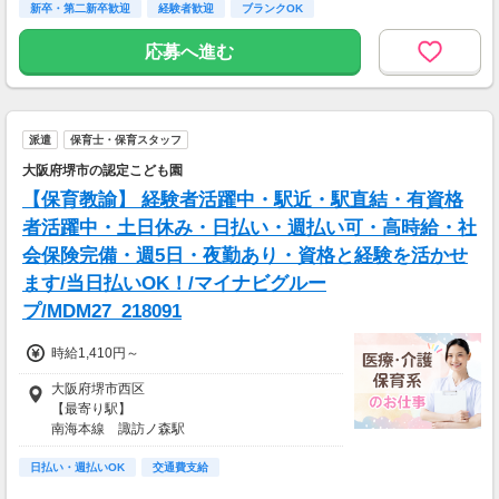
新卒・第二新卒歓迎
経験者歓迎
ブランクOK
応募へ進む
派遣
保育士・保育スタッフ
大阪府堺市の認定こども園
【保育教諭】 経験者活躍中・駅近・駅直結・有資格
者活躍中・土日休み・日払い・週払い可・高時給・社
会保険完備・週5日・夜勤あり・資格と経験を活かせ
ます/当日払いOK！/マイナビグルー
プ/MDM27_218091
時給1,410円～
大阪府堺市西区
【最寄り駅】
南海本線 諏訪ノ森駅
阪堺電軌阪堺線 船尾駅
日払い・週払いOK
【アクセス】
交通費支給
南海本線「諏訪ノ森駅」より徒歩7分