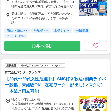
お持ちの/ご自身の軽貨物車を使用する場合、４
時間程度で最大8,800円。夕方以降の稼働※だ
と４時間程度で最10,000円の報酬が獲得可能！
登録の際に、希望配達エリアを選択いただき、
給与ではなく、委託業務に応じた報酬をお支払
そのエリアでの業務を委託します（業務委
いする業務委託のお仕事です。うれしい週払
託）。
い。
日払い・週払いOK
単発(1日)OK
週1日からOK
未経験歓迎
※関西エリアで4-6月に１8時以降稼働した場合
フリーター歓迎
を想定。地域により異なります。
※報酬は規約にしたがい配達完了の15日後に支
応募へ進む
払いますが、可能な場合は、より早く、週払い
で前週稼働分をお支払いします。
登録の際に、希望配達エリアを選択いただき、
そのエリアでの業務を委託します（業務委
業務委託
その他(アミューズメント・エンタメ…
託）。
株式会社エンターファンズ
【20代〜30代女性活躍中】 SNS好き歓迎♪副業ライバ
ー募集｜未経験OK｜在宅ワーク｜顔出し(マスク可)
｜本業と両立可能
時給1,500円以上可能
※成果報酬制のため活動状況により変動します
※顔出しまたはマスク着用配信をされる方の報