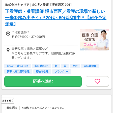
株式会社キャリア｜SC堺／看護【堺市西区-006】
正看護師・准看護師 堺市西区／看護の現場で新しい
一歩を踏み出そう♪＊20代～50代活躍中＊【紹介予定
派遣】
＊准看護師＊
月給274990～374990円
＊正看護師＊
最寄り駅：諏訪ノ森駅など
月給289463～389463円
※こちらは募集エリアです。勤務地は全国に多
数ございます。
日払い・週払いOK
即日勤務OK
朝
昼
夕方
未経験歓迎
新卒・第二新卒歓迎
経験者歓迎
ブランクOK
応募へ進む
業務委託
その他(アミューズメント・エンタメ…