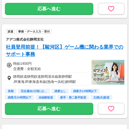
交通費支給
応募へ進む
派遣
事務・データ入力・受付
アデコ株式会社静岡支社
社員登用前提！【駿河区】ゲーム機に関わる業界での
サポート事務
時給1400円
交通費：全額支給
静岡鉄道静岡鉄道静岡清水線新静岡駅
JR東海JR東海道本線(熱海〜浜松)静岡駅
長期
完全週休2日制 (土…
残業なし
残業月10時間以下
残業月20時間以下
未経験歓迎
新卒・第二新卒歓迎
主婦(夫)歓迎
交通費支給
応募へ進む