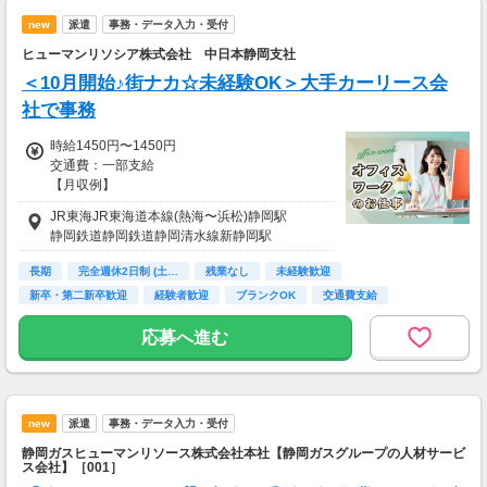
new
派遣
事務・データ入力・受付
ヒューマンリソシア株式会社 中日本静岡支社
＜10月開始♪街ナカ☆未経験OK＞大手カーリース会
社で事務
時給1450円〜1450円
交通費：一部支給
【月収例】
約228,000円（時給1,450円×実働7.50h×21日）
JR東海JR東海道本線(熱海〜浜松)静岡駅
+交通費
静岡鉄道静岡鉄道静岡清水線新静岡駅
※月収例は一例であり、保証するものではあり
ません。
長期
完全週休2日制 (土…
残業なし
未経験歓迎
新卒・第二新卒歓迎
経験者歓迎
ブランクOK
交通費支給
【交通費】
社会保険完備
通勤交通費の支給あり（当社規定による）
応募へ進む
new
派遣
事務・データ入力・受付
静岡ガスヒューマンリソース株式会社本社【静岡ガスグループの人材サービ
ス会社】［001］