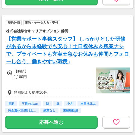
契約社員
事務・データ入力・受付
株式会社綜合キャリアオプション 静岡
【営業サポート事務スタッフ】 しっかりとした研修
があるから未経験でも安心！土日祝休み＆残業ナシ
で、プライベートも充実☆急なお休みも仲間とフォロ
ーし合う、働きやすい環境♪
【時給】
1,100円
【初年度想定年収】
静岡駅より徒歩10分
2,112,000円
【給与備考】
長期
平日のみOK
朝
昼
夕方
土日祝休み
エリア・経験・スキルによる
完全週休2日制 (土…
残業なし
未経験歓迎
応募へ進む