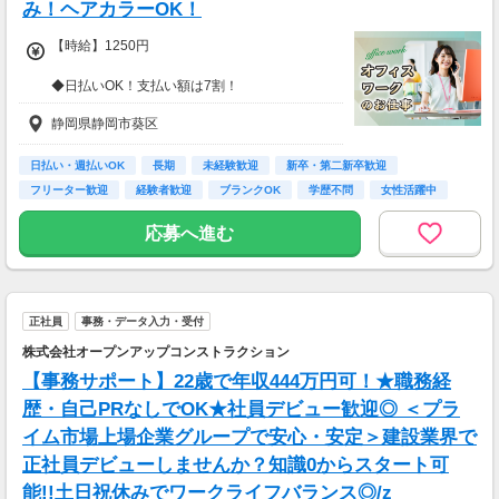
み！ヘアカラーOK！
【時給】1250円
◆日払いOK！支払い額は7割！
※規定・支払い条件有
静岡県静岡市葵区
日払い・週払いOK
長期
未経験歓迎
新卒・第二新卒歓迎
フリーター歓迎
経験者歓迎
ブランクOK
学歴不問
女性活躍中
応募へ進む
正社員
事務・データ入力・受付
株式会社オープンアップコンストラクション
【事務サポート】22歳で年収444万円可！★職務経
歴・自己PRなしでOK★社員デビュー歓迎◎ ＜プラ
イム市場上場企業グループで安心・安定＞建設業界で
正社員デビューしませんか？知識0からスタート可
能!!土日祝休みでワークライフバランス◎/z