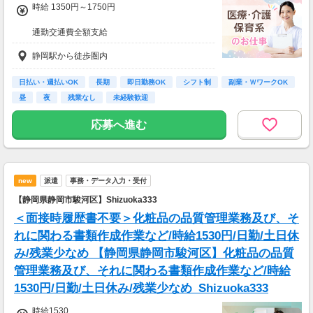
時給 1350円～1750円
通勤交通費全額支給
静岡駅から徒歩圏内
【週３で…】
・月収196,000円(時給1,750円×8時間×14日)
【週５で…】
日払い・週払いOK
長期
即日勤務OK
シフト制
副業・ＷワークOK
・月収308,000円(時給1,750円×8時間×22日)
昼
夜
残業なし
未経験歓迎
応募へ進む
new
派遣
事務・データ入力・受付
【静岡県静岡市駿河区】Shizuoka333
＜面接時履歴書不要＞化粧品の品質管理業務及び、そ
れに関わる書類作成作業など/時給1530円/日勤/土日休
み/残業少なめ 【静岡県静岡市駿河区】化粧品の品質
管理業務及び、それに関わる書類作成作業など/時給
1530円/日勤/土日休み/残業少なめ_Shizuoka333
時給1530