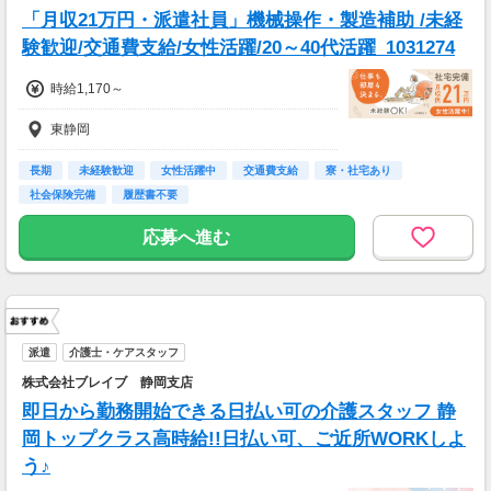
「月収21万円・派遣社員」機械操作・製造補助 /未経
験歓迎/交通費支給/女性活躍/20～40代活躍_1031274
時給1,170～
東静岡
長期
未経験歓迎
女性活躍中
交通費支給
寮・社宅あり
社会保険完備
履歴書不要
応募へ進む
派遣
介護士・ケアスタッフ
株式会社ブレイブ 静岡支店
即日から勤務開始できる日払い可の介護スタッフ 静
岡トップクラス高時給!!日払い可、ご近所WORKしよ
う♪