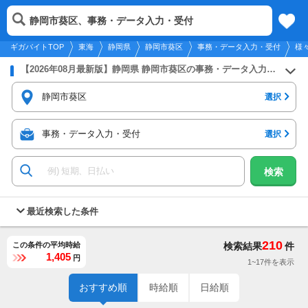
2026年8月9日
更新
tog
静岡市葵区、事務・データ入力・受付
東海
履歴
保存
メニュー
nav
ギガバイトTOP
東海
静岡県
静岡市葵区
事務・データ入力・受付
様
【2026年08月最新版】静岡県 静岡市葵区の事務・データ入力・受付のバイト・アルバイト・パートの求人募集情報
静岡市葵区
選択
事務・データ入力・受付
選択
検索
最近検索した条件
210
この条件の平均時給
検索結果
件
1,405
円
1~17件を表示
おすすめ順
時給順
日給順