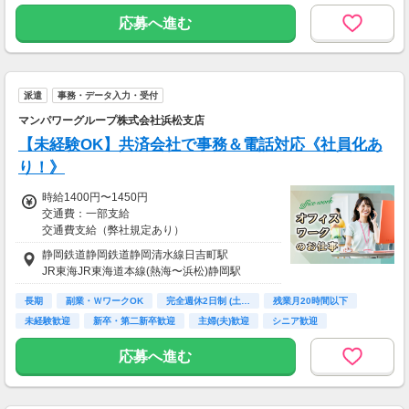
応募へ進む
派遣
事務・データ入力・受付
マンパワーグループ株式会社浜松支店
【未経験OK】共済会社で事務＆電話対応《社員化あ
り！》
時給1400円〜1450円
交通費：一部支給
交通費支給（弊社規定あり）
静岡鉄道静岡鉄道静岡清水線日吉町駅
JR東海JR東海道本線(熱海〜浜松)静岡駅
長期
副業・ＷワークOK
完全週休2日制 (土…
残業月20時間以下
未経験歓迎
新卒・第二新卒歓迎
主婦(夫)歓迎
シニア歓迎
ブランクOK
応募へ進む