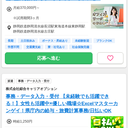
月給370,000円～
※試用期間3ヶ月
待遇に変わりありません。
静岡鉄道静岡清水線長沼駅東海道本線東静岡駅
静岡鉄道静岡清水線古庄駅
▽月給額に下記の一律手当含む
■エリア職種手当／1万2,000円～3万円
長期
土日祝休み
ボーナス・昇給あり
未経験歓迎
ブランクOK
■稼働手当／1万円
学歴不問
交通費支給
寮・社宅あり
社会保険完備
▽その他手当
応募へ進む
■残業手当(超過分)
■引越手当／3万円（支給条件あり）
■資格手当（20種類の資格に対して支給）※最
大4万円／月 支給
派遣
事務・データ入力・受付
＜年収例＞
株式会社綜合キャリアオプション
年収444万円／22歳／入社1年目
年収520万円／28歳／入社3年目
事務・データ入力・受付 【未経験でも活躍でき
年収600万円／32歳／入社5年目
る！】女性も活躍中×優しい職場☆Excelマスターカ
年収790万円／36歳／入社9年目
ンゲイ！県庁内の給与・旅費計算事務/日払いOK
時給1,250円