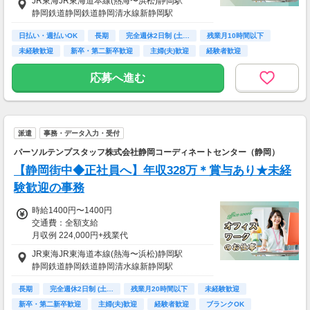
JR東海JR東海道本線(熱海〜浜松)静岡駅
月収例 21万6000円 時給1350円×実働8h×週5日
静岡鉄道静岡鉄道静岡清水線新静岡駅
×4週
※月収例を保証するものではありません。
日払い・週払いOK
長期
完全週休2日制 (土…
残業月10時間以下
※給与即受取りサービス利用可（利用条件有）
未経験歓迎
新卒・第二新卒歓迎
主婦(夫)歓迎
経験者歓迎
ＰＣスキル不要
ha_rs_001
応募へ進む
派遣
事務・データ入力・受付
パーソルテンプスタッフ株式会社静岡コーディネートセンター（静岡）
【静岡街中◆正社員へ】年収328万＊賞与あり★未経
験歓迎の事務
時給1400円〜1400円
交通費：全額支給
月収例 224,000円+残業代
JR東海JR東海道本線(熱海〜浜松)静岡駅
静岡鉄道静岡鉄道静岡清水線新静岡駅
長期
完全週休2日制 (土…
残業月20時間以下
未経験歓迎
新卒・第二新卒歓迎
主婦(夫)歓迎
経験者歓迎
ブランクOK