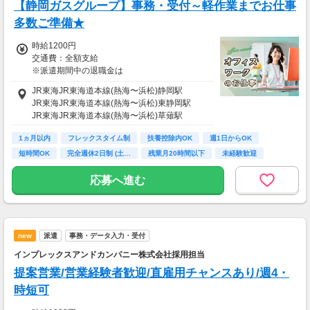
【静岡ガスグループ】事務・受付～軽作業までお仕事
多数ご準備★
時給1200円
交通費：全額支給
※派遣期間中の退職金は
時給に含まれております。
JR東海JR東海道本線(熱海〜浜松)静岡駅
JR東海JR東海道本線(熱海〜浜松)東静岡駅
希望収入に合わせて勤務出来ます☆
JR東海JR東海道本線(熱海〜浜松)草薙駅
・未経験・ブランクOK◎
1ヵ月以内
フレックスタイム制
扶養控除内OK
週1日からOK
・事務経験を活かせる◎
短時間OK
完全週休2日制 (土…
残業月20時間以下
未経験歓迎
・社員登用を目指せる◎
新卒・第二新卒歓迎
応募へ進む
・色々なジャンルのお仕事×いろいろな場所
（例）一般事務・総務事務・受付
料理教室の先生・化粧品製造
品質管理・ガスの点検・ルート営業 など
new
派遣
事務・データ入力・受付
インプレックスアンドカンパニー株式会社採用担当
あなたに合ったお仕事をご紹介♪
提案営業/営業経験者歓迎/直雇用チャンスあり/週4・
なんでも相談に乗ります！！！
時短可
話だけ聞いてみたい方もお気軽に！