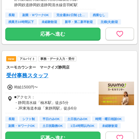
静岡鉄道静岡鉄道静岡清水線音羽町駅
長期
副業・ＷワークOK
完全週休2日制 (土…
残業なし
残業月10時間以下
未経験歓迎
新卒・第二新卒歓迎
主婦(夫)歓迎
シニア歓迎
応募へ進む
new
アルバイト
事務・データ入力・受付
スーモカウンター マークイズ静岡店
受付事務スタッフ
時給1500円〜
■アクセス：
・静岡清水線「柚木駅」徒歩5分
・JR東海道本線「東静岡駅」徒歩6分
・静岡清水線「長沼駅」徒歩10分
長期
＊交通費全額支給
シフト制
平日のみOK
土日祝のみOK
時間・曜日相談OK
副業・ＷワークOK
土日祝勤務OK
1日4時間以内OK
未経験歓迎
応募へ進む