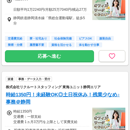
日額平均1万2240円/月額25万7040円/残込27万
6170円
静岡鉄道静岡清水線「県総合運動場駅」徒歩5
分
★応募資格★
※18歳以上
車・バイク・自転車通勤可（無料駐車場有 ※敷
※学生は応募不可（卒業見込みで、社会人予定
交通費支給
地内徒歩1分）
寮・社宅あり
社会保険完備
ピアスOK
服装自由
の方は卒業後に派遣登録が可能です。）
禁煙・分煙
履歴書不要
資格を活かせる
体を動かす仕事
応募へ進む
派遣
事務・データ入力・受付
株式会社リクルートスタッフィング 東海ユニット静岡エリア
時給1350円！未経験OK◎土日祝休み！残業少なめ♪
事務＠静岡
時給1350円
交通費：一部支給
交通費 1ヵ月3万円を上限として実費支給