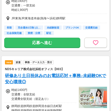
時給1900円
交通費：一部支給
会社の福利厚生としてご活用いただけます。
時給1,900円
通勤交通費別支給（上限規定あり）
■忌引休暇
JR東海JR東海道本線(熱海〜浜松)静岡駅
■長期休暇あり
月給例：309,225円＋通勤交通費
■慶弔見舞金
（時給1900円×7時間45分×21日稼働）
長期
完全週休2日制 (土…
未経験歓迎
ブランクOK
交通費支給
■インフルエンザ予防接種
社会保険完備
禁煙・分煙
駅近
■誕生日プレゼント
※業務に必要なPC、携帯電話などは会社がご用意しますのでご安心く
ださい
応募へ進む
※交通費は時給に上乗せしてお支払いします
new
派遣
事務・データ入力・受付
NDSキャリア株式会社浜松オフィス【003】
研修あり土日祝休みのお電話応対＋事務♪未経験OKで
安心環境◎
時給1400円
交通費：全額支給
交通費全額支給（規定あり）
静岡鉄道静岡鉄道静岡清水線日吉町駅
kkw_bcov2106
静岡鉄道静岡鉄道静岡清水線新静岡駅