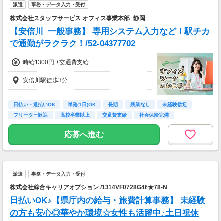
派遣
事務・データ入力・受付
株式会社スタッフサービス オフィス事業本部_静岡
【安倍川_一般事務】 専用システム入力など！駅チカ
で通勤がラクラク！/52-04377702
時給1300円 +交通費支給
安倍川駅徒歩3分
日払い・週払いOK
単発(1日)OK
長期
残業なし
未経験歓迎
フリーター歓迎
高校卒業以上
交通費支給
社会保険完備
応募へ進む
派遣
事務・データ入力・受付
株式会社綜合キャリアオプション /1314VF0728G46★78-N
日払いOK♪【県庁内の給与・旅費計算事務】 未経験
の方も安心◎華やか環境☆女性も活躍中♪土日祝休