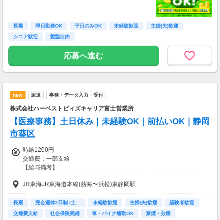
長期
即日勤務OK
平日のみOK
未経験歓迎
主婦(夫)歓迎
シニア歓迎
髪型自由
応募へ進む
new
派遣
事務・データ入力・受付
株式会社ハーベストビィズキャリア富士営業所
【医療事務】土日休み｜未経験OK｜前払いOK｜静岡
市葵区
時給1200円
交通費：一部支給
【給与備考】
時給1200円×7.75h×22日＋残業5時間＝21万円以上可能※別途交通費
JR東海JR東海道本線(熱海〜浜松)東静岡駅
支給
長期
完全週休2日制 (土…
未経験歓迎
主婦(夫)歓迎
経験者歓迎
交通費支給
社会保険完備
車・バイク通勤OK
禁煙・分煙