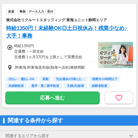
派遣
事務・データ入力・受付
株式会社リクルートスタッフィング 東海ユニット静岡エリア
時給1350円！未経験OK◎土日祝休み！残業少なめ♪
大手！事務
時給1350円
交通費：一部支給
交通費 1ヵ月3万円を上限として実費支給
JR東海JR東海道本線(熱海〜浜松)東静岡駅
月収例 20万2500円 時給1350円×実働7h30m×
週5日×4週
※月収例を保証するものではありません。
日払い・週払いOK
長期
完全週休2日制 (土…
残業月10時間以下
※給与即受取りサービス利用可（利用条件有）
未経験歓迎
新卒・第二新卒歓迎
主婦(夫)歓迎
経験者歓迎
ＰＣスキル不要
ha_rs_001
応募へ進む
関連する条件から探す
関連するエリアから探す