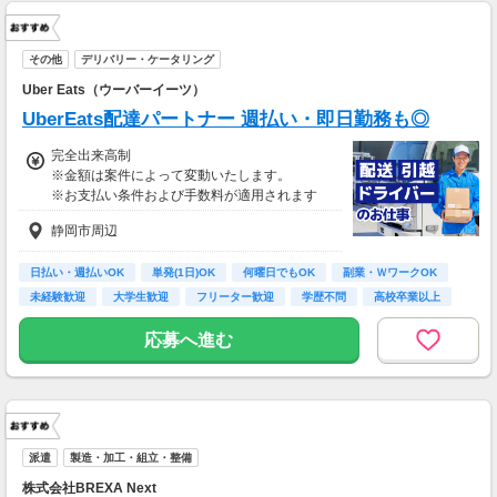
その他
デリバリー・ケータリング
Uber Eats（ウーバーイーツ）
UberEats配達パートナー 週払い・即日勤務も◎
完全出来高制
※金額は案件によって変動いたします。
※お支払い条件および手数料が適用されます
静岡市周辺
日払い・週払いOK
単発(1日)OK
何曜日でもOK
副業・ＷワークOK
未経験歓迎
大学生歓迎
フリーター歓迎
学歴不問
高校卒業以上
応募へ進む
派遣
製造・加工・組立・整備
株式会社BREXA Next