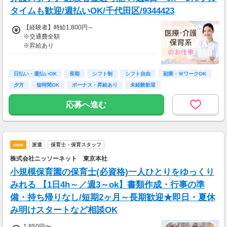
タイムも歓迎/週払いOK/千代田区/9344423
【経験者】時給1,800円～
※交通費全額
※昇給あり
≪収入例≫
◎日勤／経験者の場合
日払い・週払いOK
長期
シフト制
シフト自由
副業・ＷワークOK
・日収(1,800*8)円（時給1,800円×8h）
夕方
短時間OK
ボーナス・昇給あり
未経験歓迎
・月収316,800円（日収(1,800*8)円×月22回勤
務）
応募へ進む
※実働8時間以上からは更に時給25％UP
※スキルによって更にスタート時給がUPするこ
とも！
new
派遣
保育士・保育スタッフ
※資格手当あり（時給50円～UP/資格の種類に
よって異なる）
株式会社ニッソーネット 東京本社
支払方法：週払い
小規模保育園の保育士(必資格)一人ひとりをゆっくり
※週払いOK（規定あり）
みれる 【1日4h～／週3～ok】書類作成・行事の準
→金曜日締め最短翌週火曜日にお給料GET♪
備・持ち帰りなし/短期2ヶ月～長期歓迎★即日・夏休
（稼働開始時は手続き完了次第となります）
み明けスタートなど相談OK
交通費：別途全額支給
1,850円〜