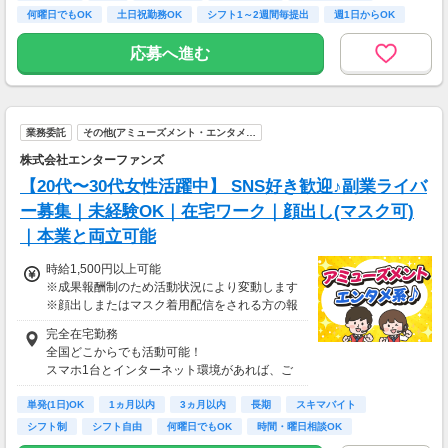
【住所】
何曜日でもOK
土日祝勤務OK
シフト1～2週間毎提出
週1日からOK
■22時以降時給25％UP
東京都千代田区丸の内1‐6‐2 新丸の内センター
ビルディング3F
応募へ進む
■食事補助あり
⇒1食200円
■友人紹介制度あり
⇒紹介金最大３万円（店舗により異なる）
業務委託
その他(アミューズメント・エンタメ…
株式会社エンターファンズ
【20代〜30代女性活躍中】 SNS好き歓迎♪副業ライバ
ー募集｜未経験OK｜在宅ワーク｜顔出し(マスク可)
｜本業と両立可能
時給1,500円以上可能
※成果報酬制のため活動状況により変動します
※顔出しまたはマスク着用配信をされる方の報
酬基準となります
完全在宅勤務
【収入例】
全国どこからでも活動可能！
■事務職Aさん（週3日・月50時間程度）
スマホ1台とインターネット環境があれば、ご
月収8万円～15万円
自宅からスタートできます。
■営業職Bさん（週4日・月80時間程度）
単発(1日)OK
通勤時間ゼロだから、本業やプライベートとの
1ヵ月以内
3ヵ月以内
長期
スキマバイト
月収15万円～25万円
両立もラクラク♪
シフト制
シフト自由
何曜日でもOK
時間・曜日相談OK
■主婦Cさん（月100時間程度）