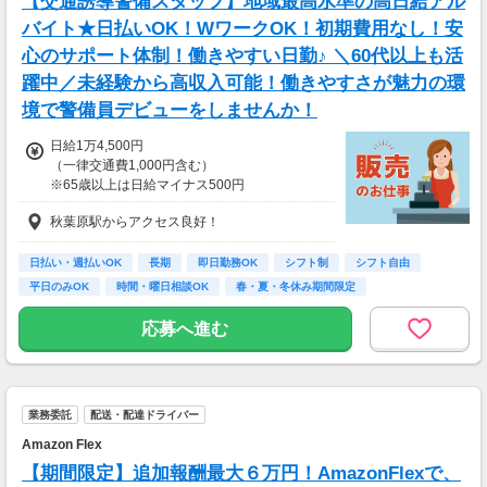
【交通誘導警備スタッフ】地域最高水準の高日給アル
バイト★日払いOK！WワークOK！初期費用なし！安
心のサポート体制！働きやすい日勤♪ ＼60代以上も活
躍中／未経験から高収入可能！働きやすさが魅力の環
境で警備員デビューをしませんか！
日給1万4,500円
（一律交通費1,000円含む）
※65歳以上は日給マイナス500円
※70歳以上は日給マイナス2,00円
秋葉原駅からアクセス良好！
---
■交通誘導2級以上の資格をお持ちの方は
日払い・週払いOK
長期
即日勤務OK
シフト制
シフト自由
日給1万4,500円
平日のみOK
時間・曜日相談OK
春・夏・冬休み期間限定
（一律交通費1,000円含む）
副業・ＷワークOK
※65歳以上は日給マイナス500円
応募へ進む
※70歳以上は日給マイナス1,000円
★交通誘導2級（以上）として従事した場合
1勤務につき1,000円支給！！
---
業務委託
配送・配達ドライバー
■65歳～69歳迄では他の年代と同じ現場でも
安全面・体力面の考慮により比較的低負荷の業
Amazon Flex
務、
【期間限定】追加報酬最大６万円！AmazonFlexで、
70歳以降では低負荷業務や季節により