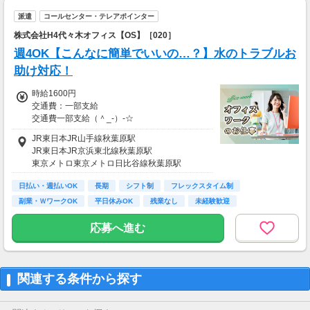
派遣
コールセンター・テレアポインター
株式会社H4代々木オフィス【OS】［020］
週4OK【こんなに簡単でいいの…？】水のトラブルお
助け対応！
時給1600円
交通費：一部支給
交通費一部支給（＾_-）-☆
JR東日本JR山手線秋葉原駅
￣￣￣￣￣￣￣￣￣￣￣￣￣￣￣￣￣￣￣￣
JR東日本JR京浜東北線秋葉原駅
☆。＊日払いOK♪最短で翌日入金！
東京メトロ東京メトロ日比谷線秋葉原駅
お気軽にご相談下さい＊。☆
￣￣￣￣￣￣￣￣￣￣￣￣￣￣￣￣￣￣￣￣
日払い・週払いOK
長期
シフト制
フレックスタイム制
副業・ＷワークOK
平日休みOK
残業なし
未経験歓迎
◆交通費別途支給（規定あり）
新卒・第二新卒歓迎
◆日払い・週払い利用可（規定あり）
応募へ進む
◆残業手当割増支給（1.25倍/h）
関連する条件から探す