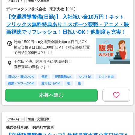
アルバイト
警備・交通誘導
ディースタッフ株式会社 東京支社【001】
【交通誘導警備(日勤)】 入社祝い金10万円！ネット
フリックス無料特典あり！スポーツ観戦・アニメ・映
画視聴でリフレッシュ！日払いOK！他制度も充実！
時給 1500円～■交通費全額支給■当日日払OK
検定資格者は日給1,000円UP！！検定路線配置
で日給2,000円UP！！！
////////////////////////////////////////
千代田区他、関東各所に現場多数！
日給12000円以上
直行直帰の勤務です！
（一律手当を含む）
※時給換算→1500円/時
日払い・週払いOK
長期
即日勤務OK
シフト制
シフト自由
/////////////////////////////////////////
副業・ＷワークOK
週1日からOK
朝
昼
応募へ進む
アルバイト
警備・交通誘導
株式会社MSK 錦糸町営業所