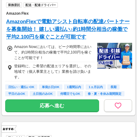
業務委託
配送・配達ドライバー
Amazon Flex
AmazonFlexで電動アシスト自転車の配達パートナー
を募集開始！ 嬉しい週払い♪約1時間分相当の稼働で
平均2,100円を稼ぐことが可能です
Amazon Nowにおいては、ピーク時間帯におい
て、約1時間分相当の稼働で平均2,100円を稼ぐ
ことが可能です！
登録時に、ご希望の配達エリアを選択し、その
地域で（個人事業主として）業務を請け負いま
す。
日払い・週払いOK
単発(1日)OK
1週間以内
1ヵ月以内
長期
平日のみOK
土日祝のみOK
何曜日でもOK
春・夏・冬休み期間限定
応募へ進む