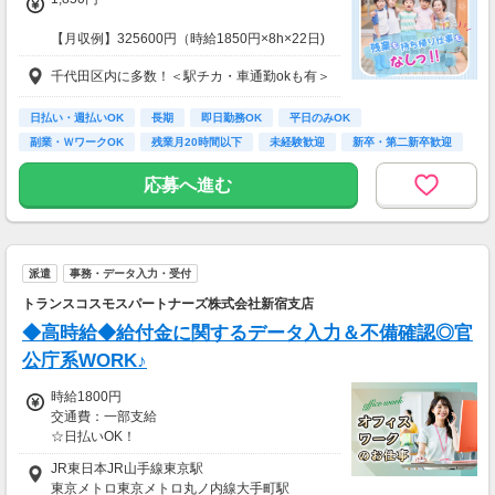
※車・バイク通勤に関して施設により異なる場
合あり（応相談）
【月収例】325600円（時給1850円×8h×22日)
千代田区内に多数！＜駅チカ・車通勤okも有＞
7：00～19：00で1日4ｈ～、週3～5日(週20h
以上)
★シフト例：9-18時、7-11時、8-12時、9-16時
日払い・週払いOK
長期
即日勤務OK
平日のみOK
など
副業・ＷワークOK
残業月20時間以下
未経験歓迎
新卒・第二新卒歓迎
★平日のみ/午前/夕方/扶養内/パート/フル/短時
フリーター歓迎
間など相談OK！
応募へ進む
★短期2ヶ月～長期歓迎！
派遣
事務・データ入力・受付
トランスコスモスパートナーズ株式会社新宿支店
◆高時給◆給付金に関するデータ入力＆不備確認◎官
公庁系WORK♪
時給1800円
交通費：一部支給
☆日払いOK！
・交通費規程あり
JR東日本JR山手線東京駅
東京メトロ東京メトロ丸ノ内線大手町駅