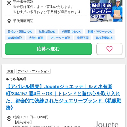
完全出来高制
※金額は案件によって変動いたします。
※お支払い条件および手数料が適用されます
千代田区周辺
日払い・週払いOK
単発(1日)OK
何曜日でもOK
副業・ＷワークOK
未経験歓迎
大学生歓迎
フリーター歓迎
学歴不問
高校卒業以上
応募へ進む
派遣
アパレル・ファッション
ルミネ有楽町
【アパレル販売】Joueteジュエッテ｜ルミネ有楽
町/244157 週4日～OK｜トレンドと遊び心を取り入れ
た、都会的で洗練されたジュエリーブランド《私服勤
務》
時給 1,500円～1,650円
【給与備考】