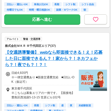
◎資格取得費用は当社全額負担
日払い・週払いOK
単発(1日)OK
長期
シフト制
シフト自由
何曜日でもOK
時間・曜日相談OK
副業・ＷワークOK
朝
※65歳以上の方は下記給与になります
65～69歳：日勤／日給1万800円
応募へ進む
70～79歳：日勤／日給1万500円
アルバイト
警備・交通誘導
株式会社ＭＫＲ ※千代田区エリア(37)
【交通誘導警備】 webなら即面接できる！え！応募
した日に面接できるん？！家から？！ネカフェか
ら？！夜でも？！？！
日給4,920円
※一律交通費あり ■面接交通費支給 ■日払いO
K（振込可）
東京都千代田区
※こちらは募集エリアの一例です。 【面接地】
豊島区西池袋5-13-15 笠原ビル102号
日払い・週払いOK
長期
シフト制
昼
夜
未経験歓迎
フリーター歓迎
交通費支給
寮・社宅あり