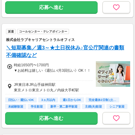
ha_rs_001
応募へ進む
派遣
コールセンター・テレアポインター
株式会社ラブキャリアセントラルオフィス
＼短期募集／週3～★土日祝休み♪官公庁関連の書類
不備確認など
時給1650円〜1700円
▼お給料は嬉しい《週払い/月3回払い》OK！！
《収入例》
JR東日本JR山手線神田駅
●時給1,650円 × 7.5h × 22日
東京メトロ東京メトロ丸ノ内線大手町駅
＝【月収27万2,250円】
日払い・週払いOK
3ヵ月以内
週1日からOK
完全週休2日制 (土…
「自分に合った働き方を探したい」
未経験歓迎
学生歓迎
新卒・第二新卒歓迎
主婦(夫)歓迎
シニア歓迎
「レアなお仕事ないかな？」
「期間限定で働きたい！」
応募へ進む
「短期で高時給狙い！」などもOK！