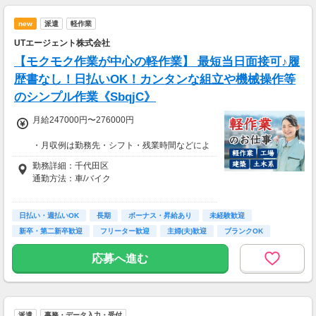
【支払方法】
＊週払い可能（勤務の翌週にお支払い）
new
派遣
軽作業
＊現金手渡し・日払いご相談OK
＊前払い制度あり（稼働分のみ）
UTエージェント株式会社
＊確定申告支援あり
【モクモク作業が中心の軽作業】 最短当日面接可♪履
【日収例】
歴書なし！日払いOK！カンタンな組立や機械操作等
売上2万1600円（1個160円×135個）×90％=約
のシンプル作業《SbqjC》
1万9000円
月給247000円〜276000円
【月額報酬例】
売上65万2800円(1個160円×170個×24日)×90％
・月収例は勤務先・シフト・残業時間などによ
=58万7520円
り変動します
勤務詳細：千代田区
※上記は一例です。
・各種手当あり（残業手当、休出手当、深夜勤
通勤方法：車/バイク
務がある場合は深夜手当 など）
・昇給あり（昇格制度あり）
※構内の（無料）駐車場利用OK
日払い・週払いOK
※募集の勤務地は面接地の一例です。
長期
ボーナス・昇給あり
未経験歓迎
■日払い制度（新制度）※規定あり
ご希望の地域や条件などを伺いながらあなた
新卒・第二新卒歓迎
フリーター歓迎
主婦(夫)歓迎
ブランクOK
・最短5分で働いた分の給与を口座受取可能
に合ったお仕事をご紹介します！
・スマホからカンタン申請
学歴不問
応募へ進む
・1,000円単位で利用可能
■交通費 上限30,000円まで支給 ※会社規定有
り
派遣
事務・データ入力・受付