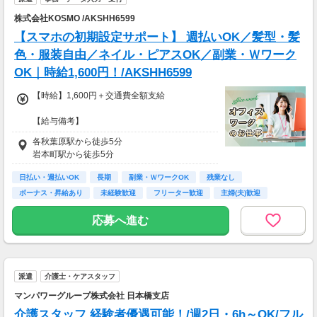
株式会社KOSMO /AKSHH6599
【スマホの初期設定サポート】 週払いOK／髪型・髪
色・服装自由／ネイル・ピアスOK／副業・Ｗワーク
OK｜時給1,600円！/AKSHH6599
【時給】1,600円＋交通費全額支給
【給与備考】
■週払いOK(規定あり)
各秋葉原駅から徒歩5分
■月払い：月末締の翌月20日支払い
岩本町駅から徒歩5分
日払い・週払いOK
長期
副業・ＷワークOK
残業なし
ボーナス・昇給あり
未経験歓迎
フリーター歓迎
主婦(夫)歓迎
学歴不問
応募へ進む
派遣
介護士・ケアスタッフ
マンパワーグループ株式会社 日本橋支店
介護スタッフ 経験者優遇可能！/週2日・6h～OK/フル