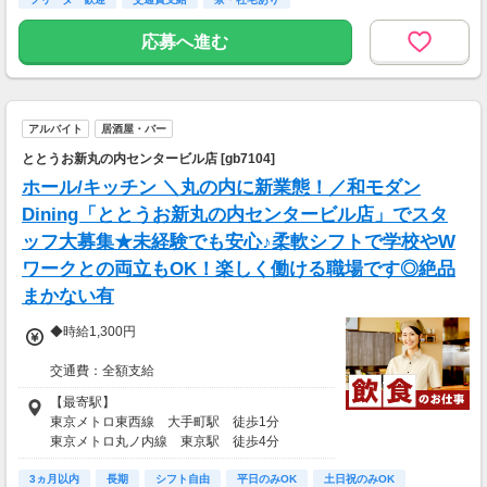
応募へ進む
アルバイト
居酒屋・バー
ととうお新丸の内センタービル店 [gb7104]
ホール/キッチン ＼丸の内に新業態！／和モダン
Dining「ととうお新丸の内センタービル店」でスタ
ッフ大募集★未経験でも安心♪柔軟シフトで学校やW
ワークとの両立もOK！楽しく働ける職場です◎絶品
まかない有
◆時給1,300円
交通費：全額支給
電車通勤でも嬉しい！
【最寄駅】
東京メトロ東西線 大手町駅 徒歩1分
■昇給あり（年2回）
東京メトロ丸ノ内線 東京駅 徒歩4分
⇒トレーナーになったら…
東京メトロ千代田線 二重橋前駅 徒歩9分
通常時給+300円！！
3ヵ月以内
長期
シフト自由
平日のみOK
土日祝のみOK