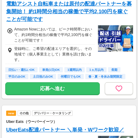
相談の上短時間勤務をすることもあるため
電動アシスト自転車または原付の配達パートナーを募
給与が上記になる場合がございます。
集開始！ 約1時間分相当の稼働で平均2,100円を稼ぐ
ことが可能です
＜月収例＞
月収29万円可能
Amazon Nowにおいては、ピーク時間帯におい
（日給1万4,500円×月20日勤務）
て、約1時間分相当の稼働で平均2,100円を稼ぐ
ことが可能です！
登録時に、ご希望の配達エリアを選択し、その
地域で（個人事業主として）業務を請け負いま
す。
日払い・週払いOK
単発(1日)OK
1週間以内
1ヵ月以内
長期
平日のみOK
土日祝のみOK
何曜日でもOK
春・夏・冬休み期間限定
応募へ進む
new
その他
デリバリー・ケータリング
Uber Eats（ウーバーイーツ）
UberEats配達パートナー ＼単発・Wワーク歓迎／