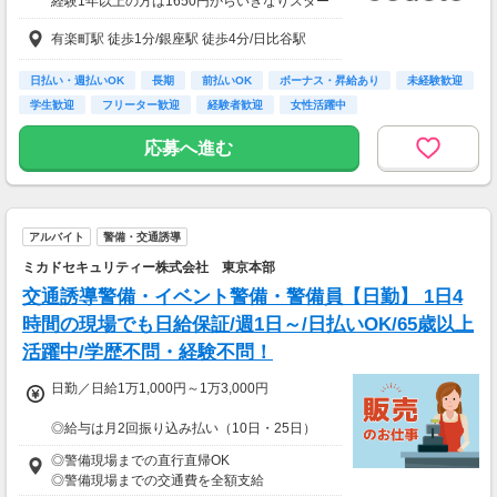
経験1年以上の方は1650円からいきなりスター
ト！経験1年未満の方も就業1年後には必ず165
有楽町駅 徒歩1分/銀座駅 徒歩4分/日比谷駅
0円に昇給します！
◆月収例
24万4千～26万9千円＋残業手当
日払い・週払いOK
長期
前払いOK
ボーナス・昇給あり
未経験歓迎
学生歓迎
フリーター歓迎
経験者歓迎
女性活躍中
【前払い制度あり】
6割のスタッフが利用中！働いた給料の一部を
応募へ進む
最短即時支払い。
利用料・振込手数料はすべて無料。
アルバイト
警備・交通誘導
ミカドセキュリティー株式会社 東京本部
交通誘導警備・イベント警備・警備員【日勤】 1日4
時間の現場でも日給保証/週1日～/日払いOK/65歳以上
活躍中/学歴不問・経験不問！
日勤／日給1万1,000円～1万3,000円
◎給与は月2回振り込み払い（10日・25日）
◎日払い制度の利用も可能（規定あり）
◎警備現場までの直行直帰OK
◎有資格者は日給+2,000円（一般路線は+1,000
◎警備現場までの交通費を全額支給
円）