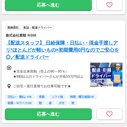
月収20万円以上
応募へ進む
現在活躍中のライバーの多くは会社員や主婦の
方。
本業や家庭と両立しながら副業として活動され
ています。
業務委託
配送・配達ドライバー
株式会社貴順 ※008
【配送スタッフ】 日給保障・日払い・現金手渡しア
リ*ほとんどが軽いもの×初期費用0円なのでご安心を
◎／配送ドライバー
★完全出来高制（売上の90～95％）
★8割以上のドライバーさんが月収55万円以上
★支度金5～25万円補助あり（規定有）
ご自宅～直行直帰でお仕事可能です★
★選べる入社祝い金アリ
⇒「初回稼働1か月後に3万円」or「1年後に10
万円」or「2年後に20万円」選べます！
日払い・週払いOK
長期
シフト制
時間・曜日相談OK
副業・ＷワークOK
朝
昼
夕方
夜
1日100～130件程度配達する方がほとんど♪
ご都合にあわせてルートや個数は調整可能！
応募へ進む
※1日2万円保証の案件もあり！