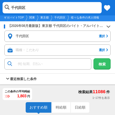
2026年8月7日
更新
tog
千代田区
関東
履歴
保存
メニュー
nav
ギガバイトTOP
関東
東京都
千代田区
様々な条件の求人情報
【2026年08月最新版】東京都 千代田区のバイト・アルバイト・パートの求人募集情報
千代田区
選択
職種・こだわり
選択
検索
最近検索した条件
11086
この条件の平均時給
検索結果
件
1,803
円
1~17件を表示
おすすめ順
時給順
日給順