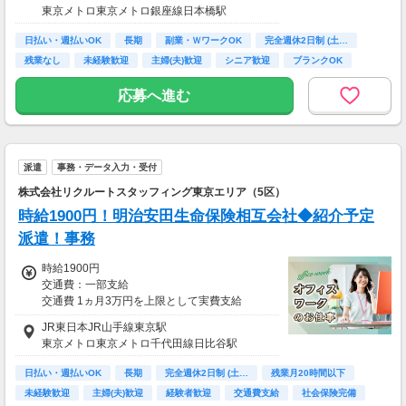
東京メトロ東京メトロ銀座線日本橋駅
日払い・週払いOK
長期
副業・ＷワークOK
完全週休2日制 (土…
残業なし
未経験歓迎
主婦(夫)歓迎
シニア歓迎
ブランクOK
応募へ進む
派遣
事務・データ入力・受付
株式会社リクルートスタッフィング東京エリア（5区）
時給1900円！明治安田生命保険相互会社◆紹介予定
派遣！事務
時給1900円
交通費：一部支給
交通費 1ヵ月3万円を上限として実費支給
JR東日本JR山手線東京駅
月収例 27万5500円 時給1900円×実働7h×週5日
東京メトロ東京メトロ千代田線日比谷駅
×4週+残業5h
※月収例を保証するものではありません。
日払い・週払いOK
長期
完全週休2日制 (土…
残業月20時間以下
※給与即受取りサービス利用可（利用条件有）
未経験歓迎
主婦(夫)歓迎
経験者歓迎
交通費支給
社会保険完備