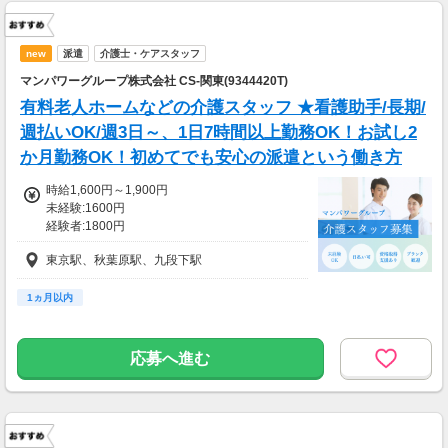
new
派遣
介護士・ケアスタッフ
マンパワーグループ株式会社 CS-関東(9344420T)
有料老人ホームなどの介護スタッフ ★看護助手/長期/
週払いOK/週3日～、1日7時間以上勤務OK！お試し2
か月勤務OK！初めてでも安心の派遣という働き方
時給1,600円～1,900円
未経験:1600円
経験者:1800円
介護福祉士:1900円
東京駅、秋葉原駅、九段下駅
1ヵ月以内
応募へ進む