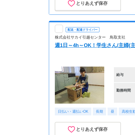
とりあえず保存
配送・配達ドライバー
株式会社サカイ引越センター 鳥取支社
週1日～4h～OK！学生さん/主婦
給与
勤務時間
日払い・週払いOK
長期
昼
高校生
とりあえず保存