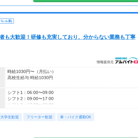
パレル系)
験者も大歓迎！研修も充実しており、分からない業務も丁寧
情報提供元
時給1030円〜（月払い）
高校生給与:時給1030円
(1)研修期間：30日／時給1050円※高校生時給1050円
シフト1：06:00〜09:00
(2)研修期間：30日／時給1030円※高校生時給1030円
シフト2：09:00〜17:00
(3)研修期間：30日／時給1030円※高校生時給1030円
シフト3：17:00〜22:00
(4)研修期間：30日／時給1300円
シフト4：22:00〜06:00
(5)研修期間：30日／時給1300円
大学生歓迎
シフト5：22:00〜02:00
フリーター歓迎
車・バイク通勤OK
■交通費
月曜、火曜、水曜、木曜、金曜、土曜、日曜
交通費支給なし
週1日〜
1日3時間〜