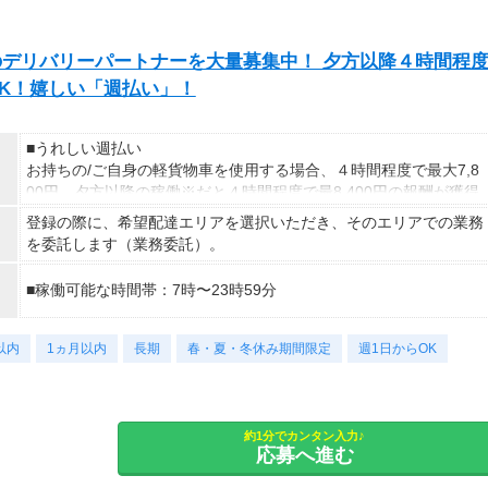
exのデリバリーパートナーを大量募集中！ 夕方以降４時間程
発OK！嬉しい「週払い」！
■うれしい週払い
お持ちの/ご自身の軽貨物車を使用する場合、４時間程度で最大7,8
00円。夕方以降の稼働※だと４時間程度で最8,400円の報酬が獲得
可能！給与ではなく、委託業務に応じた報酬をお支払いする業務委
登録の際に、希望配達エリアを選択いただき、そのエリアでの業務
託のお仕事です。うれしい週払い。
を委託します（業務委託）。
※中国エリアで4-6月に１8時以降稼働した場合を想定。地域によ
■稼働可能な時間帯：7時〜23時59分
り異なります。
※報酬は規約にしたがい配達完了の15日後に支払いますが、可能
な場合は、より早く、週払いで前週稼働分をお支払いします。
以内
1ヵ月以内
長期
春・夏・冬休み期間限定
週1日からOK
登録の際に、希望配達エリアを選択いただき、そのエリアでの業務
を委託します（業務委託）。
約1分でカンタン入力♪
応募へ進む