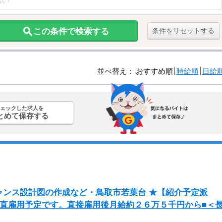
この条件で検索する
条件をリセットする
並べ替え：
おすすめ順
時給順
日給
ェックした求人を
とめて保存する
ャンス設計図の作成など・鳥取市若葉台 ★【紹介予定派
て直雇用予定です。直接雇用後月給約２６万５千円から■＜