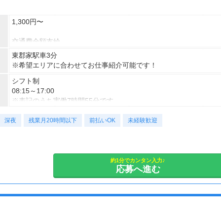
1,300円〜
交通費全額支給
即払い制度有
東郡家駅車3分
※希望エリアに合わせてお仕事紹介可能です！
シフト制
08:15～17:00
※表記のうち実働7時間55分です。
深夜
勤務曜日：月・火・水・木・金
残業月20時間以下
前払いOK
未経験歓迎
土日祝（企業カレンダー有り）
約1分でカンタン入力♪
応募へ進む