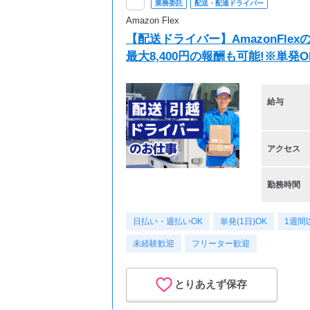
業務委託
配送・配達ドライバー
Amazon Flex
【配送ドライバー】AmazonFl
最大8,400円の報酬も可能!※単
給与
アクセス
勤務時間
日払い・週払いOK
単発(1日)OK
1週間
未経験歓迎
フリーター歓迎
とりあえず保存