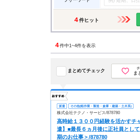
フリーワード
4
件ヒット
4
件中
1~4件を表示
チ
まとめてチェック
ま
派遣
その他(軽作業・製造・倉庫・建築・土木系)
株式会社テクノ・サービス/878780
高時給１３００円経験を活かすチ
遣】■最長６ヵ月後に正社員とし
期のお仕事＞/878780