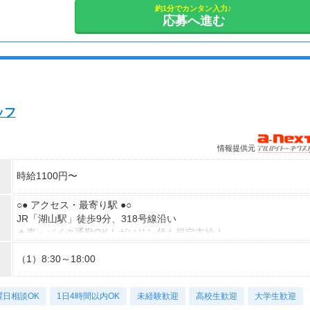
シフト相談可
約1分でカンタン入力♪
応募へ進む
ッフ
情報提供元
時給1100円〜
○● アクセス・最寄り駅 ●○
JR「湖山駅」徒歩9分、318号線沿い
★車・バイク通勤OK！ガソリン代も規定支給！
★自転車通勤も可！（駐輪場料金は自己負担、店にある場合は利用
（1）8:30～18:00
可）
曜日相談OK
1日4時間以内OK
未経験歓迎
高校生歓迎
大学生歓迎