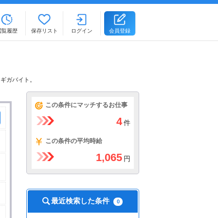
閲覧履歴
保存リスト
ログイン
会員登録
るギガバイト。
この条件にマッチするお仕事
4
件
この条件の平均時給
1,065
円
最近検索した条件
0