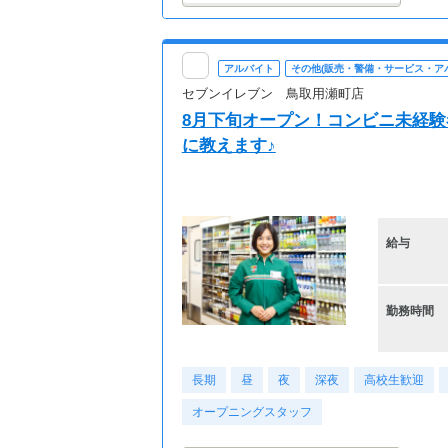
アルバイト
その他(販売・警備・サービス・ア
セブンイレブン 鳥取用瀬町店
8月下旬オープン！コンビニ未経
に教えます♪
給与
勤務時間
長期
昼
夜
深夜
高校生歓迎
オープニングスタッフ