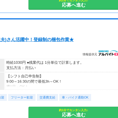
約1分でカンタン入力♪
応募へ進む
(主夫)さん活躍中！登録制の梱包作業★
情報提供元
時給1030円 ●残業代は 1分単位で計算します。
支払方法：月払い
【シフト自己申告制】
9:00～16:30の間で最低3h～OK！
週1日～OK！
◆お気軽にご相談ください
歓迎
フリーター歓迎
交通費支給
車・バイク通勤OK
約1分でカンタン入力♪
応募へ進む