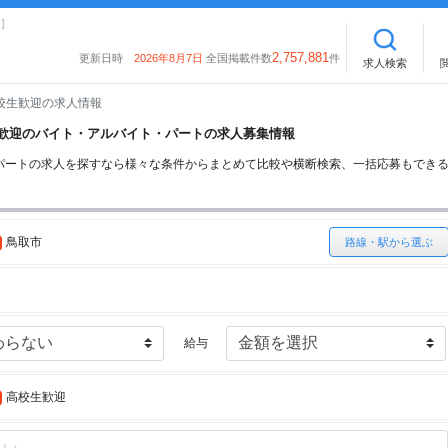
】
2,757,881
更新日時
2026年8月7日
全国掲載件数
件
求人検索
校生歓迎の求人情報
校生歓迎のバイト・アルバイト・パートの求人募集情報
パートの求人を探すなら様々な条件からまとめて比較や横断検索、一括応募もでき
鳥取市
路線・駅から選ぶ
給与
高校生歓迎