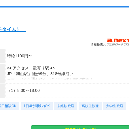
ンチタイム）
情報提供元
時給1100円〜
○● アクセス・最寄り駅 ●○
JR「湖山駅」徒歩9分、318号線沿い
★車・バイク通勤OK！ガソリン代も規定支給！
★自転車通勤も可！（駐輪場料金は自己負担、店にある場合は利用
（1）8:30～18:00
可）
曜日相談OK
1日4時間以内OK
未経験歓迎
高校生歓迎
大学生歓迎