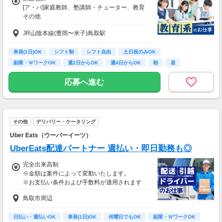
なし
[ア・パ]家庭教師、塾講師・チューター、教育
その他
[ア・パ]時給2,000円～3,500円
JR山陰本線(豊岡〜米子)鳥取駅
【給与詳細】
時給1750円＋出張交通費375円！
単発(1日)OK
シフト制
シフト自由
土日祝のみOK
1コマ1.5時間～なので
副業・ＷワークOK
週2日からOK
週4日からOK
朝
昼
1コマ2,625円＋出張交通費375円で3,000円！
1時間あたり2000円の給与となります♪
応募へ進む
※交通費：全額支給
■公共交通機関、バイク、車通勤OK◎
※駅から少し離れている場合、ご家庭の送迎有
その他
デリバリー・ケータリング
☆
Uber Eats（ウーバーイーツ）
【交通費】
UberEats配達パートナー 週払い・即日勤務も◎
全額支給
完全出来高制
※金額は案件によって変動いたします。
※お支払い条件および手数料が適用されます
鳥取市周辺
日払い・週払いOK
単発(1日)OK
何曜日でもOK
副業・ＷワークOK