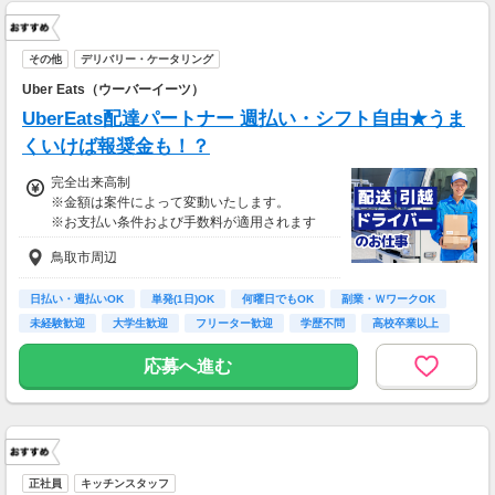
その他
デリバリー・ケータリング
Uber Eats（ウーバーイーツ）
UberEats配達パートナー 週払い・シフト自由★うま
くいけば報奨金も！？
完全出来高制
※金額は案件によって変動いたします。
※お支払い条件および手数料が適用されます
鳥取市周辺
日払い・週払いOK
単発(1日)OK
何曜日でもOK
副業・ＷワークOK
未経験歓迎
大学生歓迎
フリーター歓迎
学歴不問
高校卒業以上
応募へ進む
正社員
キッチンスタッフ