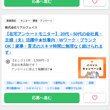
応募へ進む
キレイになりながらポイントがもらえる、人気
のモニターです！
・案件数 ：20～30件
業務委託
モニター・調査・アンケート
・所要時間：10～20分
・謝礼金 ：500PT（1P＝1円）＋商品提供あ
株式会社リアルフェイス
り
【在宅アンケートモニター】 20代～50代の会社員・
◆ コスメのお試しモニター
主婦（夫）活躍中★扶養内・Wワーク・ブランク
スキンケア・ヘアケア商品を実際に使ってレビ
OK！家事・育児のスキマ時間に無理なく続けられま
ュー！
す♪
美容好きにぴったりの、楽しみながらできるお
仕事です。
【オシゴト1件：1,500円～】
完全出来高制です！
・案件数 ：10～20件
アンケートに答えて報酬GET★
・所要時間：10～20分
・謝礼金 ：500PT（1P＝1円）＋商品提供あ
り
日払い・週払いOK
単発(1日)OK
1週間以内
1ヵ月以内
長期
◆ 生活に役立つサービスの調査
即日勤務OK
スキマバイト
シフト自由
何曜日でもOK
保険相談・クレカ発行など、サービス体験後に
アンケートに回答するだけ！
応募へ進む
高額謝礼も狙える人気ジャンルです。