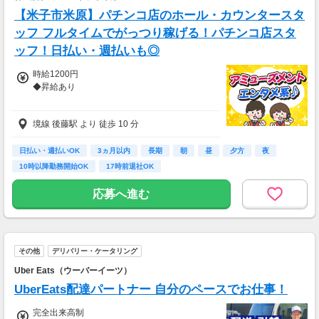
自己申請昇給制度あり（年数回の昇格・昇給も
【米子市米原】パチンコ店のホール・カウンタースタ
可能）
ッフ フルタイムでがっつり稼げる！パチンコ店スタ
──────
ッフ！日払い・週払いも◎
【入社祝金制度】
通常：入社祝金60万円（規定あり）
時給1200円
即戦力（入社時から握りをお任せできる方）：
◆昇給あり
入社祝金60万円＋即握手手当30万円＝合計90
万円を支給
◆支払い方法：月1回
境線 後藤駅 より 徒歩 10 分
◎給与前払い制度あり！(稼働分)
──────
【給与例】
★日払い・週払いも可能です★
日払い・週払いOK
3ヵ月以内
長期
朝
昼
夕方
夜
年収426万円／入社1年目
あなたの好きな支払サイクルを教えてください
10時以降勤務開始OK
17時前退社OK
年収510万円／入社3年目・店長代理
ね♪
年収660万円／入社5年目・エリアマネージャー
【スマホ・PC】から簡単に申込変更ができます
応募へ進む
※飲食業界の経験者の場合、前職年収を考慮い
よ☆
たします
その翌日には振り込まれます♪
◆交通費:一部支給
その他
デリバリー・ケータリング
Uber Eats（ウーバーイーツ）
UberEats配達パートナー 自分のペースでお仕事！
完全出来高制