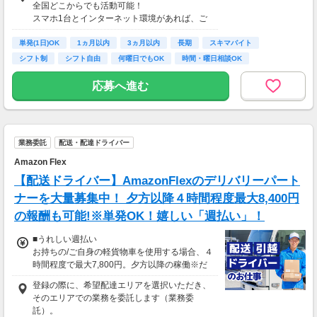
全国どこからでも活動可能！
■事務職Aさん（週3日・月50時間程度）
スマホ1台とインターネット環境があれば、ご
月収8万円～15万円
自宅からスタートできます。
■営業職Bさん（週4日・月80時間程度）
単発(1日)OK
通勤時間ゼロだから、本業やプライベートとの
1ヵ月以内
3ヵ月以内
長期
スキマバイト
月収15万円～25万円
両立もラクラク♪
シフト制
シフト自由
何曜日でもOK
時間・曜日相談OK
■主婦Cさん（月100時間程度）
月収20万円以上
応募へ進む
現在活躍中のライバーの多くは会社員や主婦の
方。
本業や家庭と両立しながら副業として活動され
ています。
業務委託
配送・配達ドライバー
Amazon Flex
【配送ドライバー】AmazonFlexのデリバリーパート
ナーを大量募集中！ 夕方以降４時間程度最大8,400円
の報酬も可能!※単発OK！嬉しい「週払い」！
■うれしい週払い
お持ちの/ご自身の軽貨物車を使用する場合、４
時間程度で最大7,800円。夕方以降の稼働※だ
と４時間程度で最8,400円の報酬が獲得可能！
登録の際に、希望配達エリアを選択いただき、
給与ではなく、委託業務に応じた報酬をお支払
そのエリアでの業務を委託します（業務委
いする業務委託のお仕事です。うれしい週払
託）。
い。