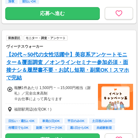
深夜
前払いOK
応募へ進む
業務委託
モニター・調査・アンケート
ヴィーナスウォーカー
【20代～50代の女性活躍中】美容系アンケートモニ
ター＆覆面調査 ／オンラインセミナー参加必須・面
接ナシ＆履歴書不要・お試し短期・副業OK！スマホ
で完結
報酬1件あたり 1,500円 ~ ～15,000円相当（謝
礼）／完全出来高制
※お仕事によって異なります
※アンケート回答後、内容確認・承認を経て謝
福部駅周辺(在宅OK！)
礼をお支払いします
【お仕事の一例】
日払い・週払いOK
単発(1日)OK
平日のみOK
土日祝のみOK
◆ 美容サプリのお試しモニター
何曜日でもOK
副業・ＷワークOK
週1日からOK
未経験歓迎
話題の美容サプリをお得に体験し、リアルな感
大学生歓迎
想を送るだけ♪