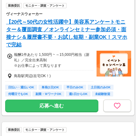
業務委託
モニター・調査・アンケート
ヴィーナスウォーカー
【20代～50代の女性活躍中】美容系アンケートモニ
ター＆覆面調査 ／オンラインセミナー参加必須・面
接ナシ＆履歴書不要・お試し短期・副業OK！スマホ
で完結
報酬1件あたり 1,500円 ~ ～15,000円相当（謝
礼）／完全出来高制
※お仕事によって異なります
※アンケート回答後、内容確認・承認を経て謝
鳥取駅周辺(在宅OK！)
礼をお支払いします
【お仕事の一例】
日払い・週払いOK
単発(1日)OK
平日のみOK
土日祝のみOK
◆ 美容サプリのお試しモニター
何曜日でもOK
副業・ＷワークOK
週1日からOK
未経験歓迎
話題の美容サプリをお得に体験し、リアルな感
大学生歓迎
想を送るだけ♪
応募へ進む
キレイになりながらポイントがもらえる、人気
のモニターです！
・案件数 ：20～30件
業務委託
モニター・調査・アンケート
・所要時間：10～20分