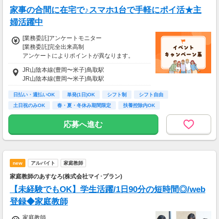
家事の合間に在宅で♪スマホ1台で手軽にポイ活★主
婦活躍中
[業務委託]アンケートモニター
[業務委託]完全出来高制
アンケートによりポイントが異なります。
ポイントはネットポイントや電子ギフト券等に
JR山陰本線(豊岡〜米子)鳥取駅
交換可能です。
JR山陰本線(豊岡〜米子)鳥取駅
※ポイント交換先は変更となる場合があります
日払い・週払いOK
単発(1日)OK
シフト制
シフト自由
＜通常のアンケート＞
土日祝のみOK
春・夏・冬休み期間限定
扶養控除内OK
様々な商品やサービスの利用状況やご意見を伺
副業・ＷワークOK
週2日からOK
います。
応募へ進む
2～3ポイントの簡単なアンケートから、数十～
数百ポイントのアンケートまで様々な種類があ
ります。
＜グループインタビュー＞
new
アルバイト
家庭教師
指定の会場にお越しいただき、3～5人程度で商
家庭教師のあすなろ(株式会社マイ･プラン)
品やサービスについてお話いただきます。
1回につき、1～2時間程度で数千円程度の謝礼
【未経験でもOK】学生活躍/1日90分の短時間◎/web
がもらえます。
登録◆家庭教師
【交通費】
家庭教師