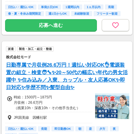
日払い・週払いOK
単発(1日)OK
1週間以内
1ヵ月以内
長期
※中国エリアで4-6月に１8時以降稼働した場合
春・夏・冬休み期間限定
週1日からOK
未経験歓迎
フリーター歓迎
を想定。地域により異なります。
※報酬は規約にしたがい配達完了の15日後に支
応募へ進む
払いますが、可能な場合は、より早く、週払い
で前週稼働分をお支払いします。
登録の際に、希望配達エリアを選択いただき、
そのエリアでの業務を委託します（業務委
派遣
製造・加工・組立・整備
託）。
株式会社モード
日勤専属で月収例26.6万円！週払い対応OK👌電源装
置の組立・検査🧑‍🔧✨20～50代の幅広い年代の男女活
躍中 ✨住み込み／入寮、カップル・友人応募OK✨即
日対応✨学歴不問✨髪型自由✨
時給：1500円～1875円
月収例：26.6万円
（残業10h・深夜10h・その他手当含む）
JR因美線 因幡社駅
日払い・週払いOK
長期
即日勤務OK
朝
昼
夕方
夜