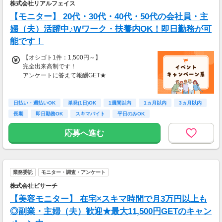
・謝礼金 ：500PT（1P＝1円）＋商品提供あ
株式会社リアルフェイス
り
【モニター】 20代・30代・40代・50代の会社員・主
◆ コスメのお試しモニター
婦（夫）活躍中♪Wワーク・扶養内OK！即日勤務が可
スキンケア・ヘアケア商品を実際に使ってレビ
能です！
ュー！
美容好きにぴったりの、楽しみながらできるお
【オシゴト1件：1,500円～】
仕事です。
完全出来高制です！
アンケートに答えて報酬GET★
・案件数 ：10～20件
・所要時間：10～20分
・謝礼金 ：500PT（1P＝1円）＋商品提供あ
日払い・週払いOK
単発(1日)OK
1週間以内
1ヵ月以内
3ヵ月以内
り
長期
即日勤務OK
スキマバイト
平日のみOK
◆ 生活に役立つサービスの調査
応募へ進む
保険相談・クレカ発行など、サービス体験後に
アンケートに回答するだけ！
高額謝礼も狙える人気ジャンルです。
・案件数 ：10～20件
業務委託
モニター・調査・アンケート
・所要時間：1～2時間
株式会社ビサーチ
・謝礼 ：2,000～10,000PT（1P＝1円）
【美容モニター】 在宅×スキマ時間で月3万円以上も
★今だけ！お得なキャンペーン実施中★
◎副業・主婦（夫）歓迎★最大11,500円GETのキャン
電話セミナーに参加 & モニター応募完了で、A