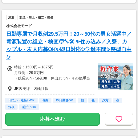
登録の際に、希望配達エリアを選択いただき、
そのエリアでの業務を委託します（業務委
派遣
製造・加工・組立・整備
託）。
株式会社モード
日勤専属で月収例29.5万円！20～50代の男女活躍中／
電源装置の組立・検査🧑‍🔧🛠️ ✨住み込み／入寮、カ
ップル・友人応募OK✨即日対応✨学歴不問✨髪型自由
✨
時給：1500円～1875円
月収例：29.5万円
（残業20h・深夜0h・休出15.5h・その他手当
含む）
JR因美線 因幡社駅
日払い・週払いOK
長期
即日勤務OK
朝
昼
夕方
夜
深夜
前払いOK
応募へ進む