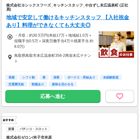
株式会社ヨシックスフーズ_キッチンスタッフ_や台ずし末広温泉町 (正社
員)
地域で安定して働けるキッチンスタッフ 【入社祝金
あり】料理ができなくても大丈夫◎
・月収：約30.5万円(本給17万＋地域給1.0万＋
役職手当0.5万＋深夜労働手当4万※残業手当 約
8.0万)
鳥取県鳥取市末広温泉町356-2商栄末広テナン
★入社１年目平均月収36.5万可能！
ト
※平均月収内訳/月給22.5万(一律手当含む)＋役
職・残業(60h分)手当＋賞与1万＋入社祝金5万
最寄り駅：鳥取
(規定有)
長期
シフト制
夜
深夜
ボーナス・昇給あり
未経験歓迎
【勤務地】
交通費支給
制服あり
資格を活かせる
◇交通費支給：月3万円まで支給
通勤可能な範囲内の店舗にて配属となります。
※車通勤OK（ガソリン代支給）
応募時の店舗とは異なる場合がございますので
応募へ進む
面接時等にご確認ください。
──────
【賞与】
年3回（職階に応じる／規定あり）
・精勤賞与：最大12万円×年3回
・業績連動型実績賞与：最大28万円×年3回
派遣
パチンコ・スロット
【昇給】
株式会社ゼロン/米子市米原