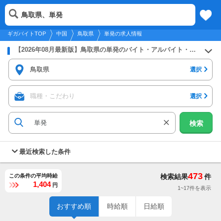
2026年8月6日
更新
tog
鳥取県、単発
中国
履歴
保存
メニュー
nav
ギガバイトTOP
中国
鳥取県
単発の求人情報
【2026年08月最新版】鳥取県の単発のバイト・アルバイト・パートの求人募集情報
鳥取県
選択
職種・こだわり
選択
検索
最近検索した条件
473
この条件の平均時給
検索結果
件
1,404
円
1~17件を表示
おすすめ順
時給順
日給順