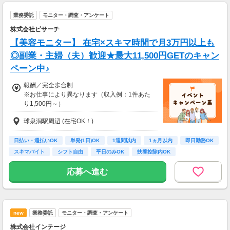
・案件数 ：10～20件
・所要時間：1～2時間
業務委託
モニター・調査・アンケート
・謝礼 ：2,000～10,000PT（1P＝1円）
株式会社ビサーチ
★今だけ！お得なキャンペーン実施中★
【美容モニター】 在宅×スキマ時間で月3万円以上も
電話セミナーに参加 & モニター応募完了で、A
◎副業・主婦（夫）歓迎★最大11,500円GETのキャン
mazonギフトカード2,000円分をプレゼント！
ペーン中♪
報酬／完全歩合制
※お仕事により異なります（収入例：1件あた
り1,500円～）
球泉洞駅周辺 (在宅OK！)
・登録お祝い制度アリ！
最大11,500円GET！
(弊社規定による)
日払い・週払いOK
単発(1日)OK
1週間以内
1ヵ月以内
即日勤務OK
スキマバイト
シフト自由
平日のみOK
扶養控除内OK
応募へ進む
new
業務委託
モニター・調査・アンケート
株式会社インテージ