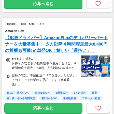
応募へ進む
現在活躍中のライバーの多くは会社員や主婦の
方。
本業や家庭と両立しながら副業として活動され
ています。
業務委託
配送・配達ドライバー
Amazon Flex
【配送ドライバー】AmazonFlexのデリバリーパート
ナーを大量募集中！ 夕方以降４時間程度最大8,400円
の報酬も可能!※単発OK！嬉しい「週払い」！
■うれしい週払い
お持ちの/ご自身の軽貨物車を使用する場合、４
時間程度で最大7,800円。夕方以降の稼働※だ
と４時間程度で最8,400円の報酬が獲得可能！
登録の際に、希望配達エリアを選択いただき、
給与ではなく、委託業務に応じた報酬をお支払
そのエリアでの業務を委託します（業務委
いする業務委託のお仕事です。うれしい週払
託）。
い。
日払い・週払いOK
単発(1日)OK
1週間以内
1ヵ月以内
長期
※中国エリアで4-6月に１8時以降稼働した場合
春・夏・冬休み期間限定
週1日からOK
未経験歓迎
フリーター歓迎
を想定。地域により異なります。
※報酬は規約にしたがい配達完了の15日後に支
応募へ進む
払いますが、可能な場合は、より早く、週払い
で前週稼働分をお支払いします。