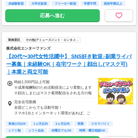
未経験歓迎
大学生歓迎
フリーター歓迎
学歴不問
高校卒業以上
応募へ進む
業務委託
その他(アミューズメント・エンタメ…
株式会社エンターファンズ
【20代〜30代女性活躍中】 SNS好き歓迎♪副業ライバ
ー募集｜未経験OK｜在宅ワーク｜顔出し(マスク可)
｜本業と両立可能
時給1,500円以上可能
※成果報酬制のため活動状況により変動します
※顔出しまたはマスク着用配信をされる方の報
酬基準となります
完全在宅勤務
【収入例】
全国どこからでも活動可能！
■事務職Aさん（週3日・月50時間程度）
スマホ1台とインターネット環境があれば、ご
月収8万円～15万円
自宅からスタートできます。
■営業職Bさん（週4日・月80時間程度）
単発(1日)OK
通勤時間ゼロだから、本業やプライベートとの
1ヵ月以内
3ヵ月以内
長期
スキマバイト
月収15万円～25万円
両立もラクラク♪
シフト制
シフト自由
何曜日でもOK
時間・曜日相談OK
■主婦Cさん（月100時間程度）
月収20万円以上