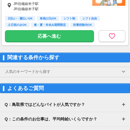
ポイントはネットポイントや電子ギフト券等に
JR伯備線米子駅
交換可能です。
JR伯備線米子駅
※ポイント交換先は変更となる場合があります
日払い・週払いOK
単発(1日)OK
シフト制
シフト自由
＜通常のアンケート＞
土日祝のみOK
春・夏・冬休み期間限定
扶養控除内OK
様々な商品やサービスの利用状況やご意見を伺
副業・ＷワークOK
週2日からOK
います。
応募へ進む
2～3ポイントの簡単なアンケートから、数十～
数百ポイントのアンケートまで様々な種類があ
ります。
関連する条件から探す
＜グループインタビュー＞
指定の会場にお越しいただき、3～5人程度で商
品やサービスについてお話いただきます。
人気のキーワードから探す
1回につき、1～2時間程度で数千円程度の謝礼
がもらえます。
よくあるご質問
【交通費】
なし
Q：鳥取県ではどんなバイトが人気ですか？
Q：この条件のお仕事は、平均時給いくらですか？