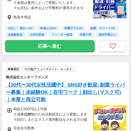
※金額は案件によって変動いたします。
※お支払い条件および手数料が適用されます
鳥取市周辺
日払い・週払いOK
単発(1日)OK
何曜日でもOK
副業・ＷワークOK
未経験歓迎
大学生歓迎
フリーター歓迎
学歴不問
高校卒業以上
応募へ進む
業務委託
その他(アミューズメント・エンタメ…
株式会社エンターファンズ
【20代〜30代女性活躍中】 SNS好き歓迎♪副業ライバ
ー募集｜未経験OK｜在宅ワーク｜顔出し(マスク可)
｜本業と両立可能
時給1,500円以上可能
※成果報酬制のため活動状況により変動します
※顔出しまたはマスク着用配信をされる方の報
酬基準となります
完全在宅勤務
【収入例】