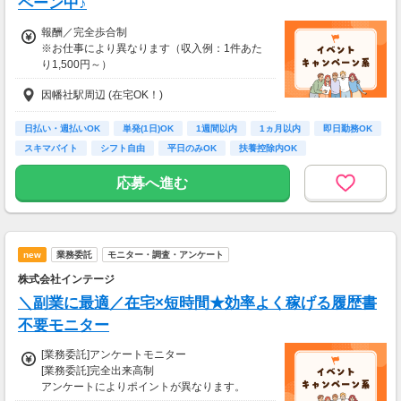
ペーン中♪
mazonギフトカード2,000円分をプレゼント！
報酬／完全歩合制
※お仕事により異なります（収入例：1件あた
り1,500円～）
因幡社駅周辺 (在宅OK！)
・登録お祝い制度アリ！
最大11,500円GET！
(弊社規定による)
日払い・週払いOK
単発(1日)OK
1週間以内
1ヵ月以内
即日勤務OK
スキマバイト
シフト自由
平日のみOK
扶養控除内OK
応募へ進む
new
業務委託
モニター・調査・アンケート
株式会社インテージ
＼副業に最適／在宅×短時間★効率よく稼げる履歴書
不要モニター
[業務委託]アンケートモニター
[業務委託]完全出来高制
アンケートによりポイントが異なります。