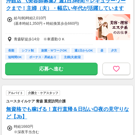
沖館店 《美容師募集》週1日3時間～レギュラーワー
クまで！主婦（夫）・幅広い年代が活躍しています
給与例)時給2,010円
(基本時給1,350円＋時給換算歩合660円)
◎Jr.スタイリストの方も歓迎です。
青森駅徒歩14分 ※車通勤ＯＫ
給与は面接時にご相談の上、決定します。
◆土曜・日曜・祝日は時給100円アップ
長期
シフト制
副業・ＷワークOK
週1日からOK
昼
夕方
◆1分単位で給与支給
短時間OK
ボーナス・昇給あり
主婦(夫)歓迎
◆毎月20日締め、翌月5日支払い
◆交通費全額支給
応募へ進む
※試用期間6か月あり、試用期間後と同条件
アルバイト
介護士・ケアスタッフ
ユースタイルケア 青森 重度訪問介護
無資格でも稼げる！直行直帰＆日払い◎夜の見守りな
ど【Jb】
時給1660円
※深夜手当含む