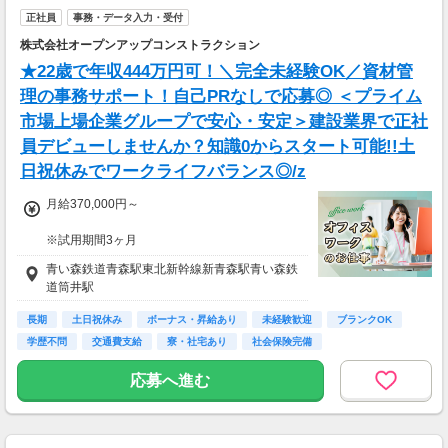
正社員
事務・データ入力・受付
株式会社オープンアップコンストラクション
★22歳で年収444万円可！＼完全未経験OK／資材管
理の事務サポート！自己PRなしで応募◎ ＜プライム
市場上場企業グループで安心・安定＞建設業界で正社
員デビューしませんか？知識0からスタート可能!!土
日祝休みでワークライフバランス◎/z
月給370,000円～
※試用期間3ヶ月
待遇に変わりありません。
青い森鉄道青森駅東北新幹線新青森駅青い森鉄
道筒井駅
▽月給額に下記の一律手当含む
■エリア職種手当／1万2,000円～3万円
長期
土日祝休み
ボーナス・昇給あり
未経験歓迎
ブランクOK
■稼働手当／1万円
学歴不問
交通費支給
寮・社宅あり
社会保険完備
▽その他手当
応募へ進む
■残業手当(超過分)
■引越手当／3万円（支給条件あり）
■資格手当（20種類の資格に対して支給）※最
大4万円／月 支給