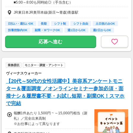
■5:00～8:00も同時給◎（手当含む）
■同行研修中（2～4回）は時給1,200円
JR東日本JR奥羽本線(新庄〜青森)青森駅
★日払いも可能！
日払い・週払いOK
長期
シフト制
シフト自由
土日祝のみOK
振込手数料は会社負担！
扶養控除内OK
副業・ＷワークOK
週1日からOK
週2日からOK
前払い制度として、いつでも・何度でも申請可能です！
利用手数料は驚きの”無料”！
応募へ進む
【交通費】
一部支給
業務委託
モニター・調査・アンケート
ヴィーナスウォーカー
【20代～50代の女性活躍中】美容系アンケートモニ
ター＆覆面調査 ／オンラインセミナー参加必須・面
接ナシ＆履歴書不要・お試し短期・副業OK！スマホ
で完結
報酬1件あたり 1,500円 ~ ～15,000円相当（謝
礼）／完全出来高制
※お仕事によって異なります
※アンケート回答後、内容確認・承認を経て謝