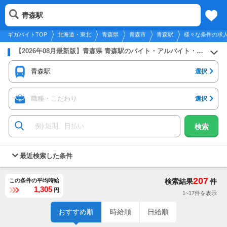
2026年8月9日
更新
tog
青森駅
北海道・東北
履歴
保存
メニュー
nav
ギガバイトTOP
北海道・東北
青森県
青森市
青森駅
様々な条件の求
【2026年08月最新版】青森県 青森駅のバイト・アルバイト・パートの求人募集情報
青森駅
選択
職種・こだわり
選択
検索
最近検索した条件
207
この条件の平均時給
検索結果
件
1,305
円
1~17件を表示
おすすめ順
時給順
日給順