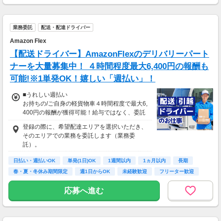
業務委託
配送・配達ドライバー
Amazon Flex
【配送ドライバー】AmazonFlexのデリバリーパート
ナーを大量募集中！ ４時間程度最大6,400円の報酬も
可能!※1単発OK！嬉しい「週払い」！
■うれしい週払い
お持ちの/ご自身の軽貨物車４時間程度で最大6,
400円の報酬が獲得可能！給与ではなく、委託
業務に応じた報酬をお支払いする業務委託のお
登録の際に、希望配達エリアを選択いただき、
仕事です。うれしい週払い。
そのエリアでの業務を委託します（業務委
※東北エリアで4-6月に稼働した場合を想定。
託）。
地域により異なります
※報酬は規約にしたがい配達完了の15日後に支
日払い・週払いOK
単発(1日)OK
1週間以内
1ヵ月以内
長期
払いますが、可能な場合は、より早く、週払い
春・夏・冬休み期間限定
週1日からOK
未経験歓迎
フリーター歓迎
で前週稼働分をお支払いします。
応募へ進む
登録の際に、希望配達エリアを選択いただき、
そのエリアでの業務を委託します（業務委
託）。