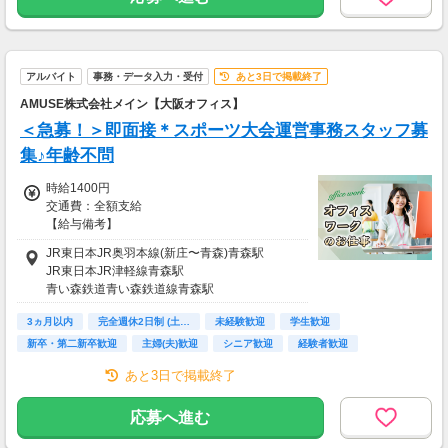
◆ 生活に役立つサービスの調査
保険相談・クレカ発行など、サービス体験後に
アンケートに回答するだけ！
高額謝礼も狙える人気ジャンルです。
アルバイト
事務・データ入力・受付
あと3日で掲載終了
・案件数 ：10～20件
AMUSE株式会社メイン【大阪オフィス】
・所要時間：1～2時間
＜急募！＞即面接＊スポーツ大会運営事務スタッフ募
・謝礼 ：2,000～10,000PT（1P＝1円）
集♪年齢不問
★今だけ！お得なキャンペーン実施中★
電話セミナーに参加 & モニター応募完了で、A
時給1400円
mazonギフトカード2,000円分をプレゼント！
交通費：全額支給
【給与備考】
≪月収例≫
JR東日本JR奥羽本線(新庄〜青森)青森駅
時給1,400円×8時間×20日
JR東日本JR津軽線青森駅
＝224,000円
青い森鉄道青い森鉄道線青森駅
※勤務日数により変動します。
3ヵ月以内
完全週休2日制 (土…
未経験歓迎
学生歓迎
新卒・第二新卒歓迎
主婦(夫)歓迎
シニア歓迎
経験者歓迎
■残業代は別途支給
ブランクOK
あと3日で掲載終了
【交通費備考】
■実費支給※規定あり
応募へ進む
■車通勤要相談
■青森駅より市営バス「市役所前」下車後、徒