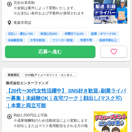
完全出来高制
※金額は案件によって変動いたします。
※お支払い条件および手数料が適用されます
青森市周辺
日払い・週払いOK
単発(1日)OK
何曜日でもOK
副業・ＷワークOK
未経験歓迎
大学生歓迎
フリーター歓迎
学歴不問
高校卒業以上
応募へ進む
業務委託
その他(アミューズメント・エンタメ…
株式会社エンターファンズ
【20代〜30代女性活躍中】 SNS好き歓迎♪副業ライバ
ー募集｜未経験OK｜在宅ワーク｜顔出し(マスク可)
｜本業と両立可能
時給1,500円以上可能
※成果報酬制のため活動状況により変動します
※顔出しまたはマスク着用配信をされる方の報
酬基準となります