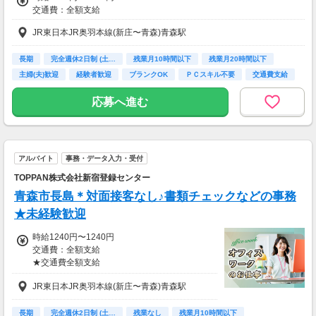
交通費：全額支給
・残業手当
・就業手当
JR東日本JR奥羽本線(新庄〜青森)青森駅
・役職手当
・地域／住宅手当
長期
完全週休2日制 (土…
残業月10時間以下
残業月20時間以下
・単身赴任手当
・継続手当
主婦(夫)歓迎
経験者歓迎
ブランクOK
ＰＣスキル不要
交通費支給
（同一就業先1年以上継続で月1万円を支給♪）
応募へ進む
アルバイト
事務・データ入力・受付
TOPPAN株式会社新宿登録センター
青森市長島＊対面接客なし♪書類チェックなどの事務
★未経験歓迎
時給1240円〜1240円
交通費：全額支給
★交通費全額支給
※定期代または実費交通費×勤務日数の少額の
JR東日本JR奥羽本線(新庄〜青森)青森駅
方を支給
※最安値ルートでの申請、バス利用の場合は区
間距離1.5km以上
長期
完全週休2日制 (土…
残業なし
残業月10時間以下