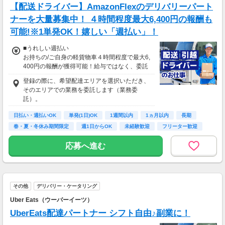
【配送ドライバー】AmazonFlexのデリバリーパート
ナーを大量募集中！ ４時間程度最大6,400円の報酬も
可能!※1単発OK！嬉しい「週払い」！
■うれしい週払い
お持ちの/ご自身の軽貨物車４時間程度で最大6,
400円の報酬が獲得可能！給与ではなく、委託
業務に応じた報酬をお支払いする業務委託のお
登録の際に、希望配達エリアを選択いただき、
仕事です。うれしい週払い。
そのエリアでの業務を委託します（業務委
※東北エリアで4-6月に稼働した場合を想定。
託）。
地域により異なります
※報酬は規約にしたがい配達完了の15日後に支
日払い・週払いOK
単発(1日)OK
1週間以内
1ヵ月以内
長期
払いますが、可能な場合は、より早く、週払い
春・夏・冬休み期間限定
週1日からOK
未経験歓迎
フリーター歓迎
で前週稼働分をお支払いします。
応募へ進む
登録の際に、希望配達エリアを選択いただき、
そのエリアでの業務を委託します（業務委
託）。
その他
デリバリー・ケータリング
Uber Eats（ウーバーイーツ）
UberEats配達パートナー シフト自由♪副業に！