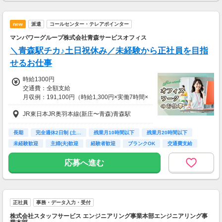
歩すぐ！
new
派遣
コールセンター・テレアポインター
マンパワーグループ株式会社青森サービスオフィス
＼青森駅チカ♪土日祝休み／未経験から正社員を目指
せるお仕事
時給1300円
交通費：全額支給
月収例：191,100円（時給1,300円×実働7時間×
月21日）
JR東日本JR奥羽本線(新庄〜青森)青森駅
■交通費別途支給（会社規定あり）
kkw_bcov2106
長期
完全週休2日制 (土…
残業月10時間以下
残業月20時間以下
未経験歓迎
主婦(夫)歓迎
経験者歓迎
ブランクOK
交通費支給
応募へ進む
正社員
事務・データ入力・受付
株式会社スタッフサービス エンジニアリング事業本部エンジニアリング事