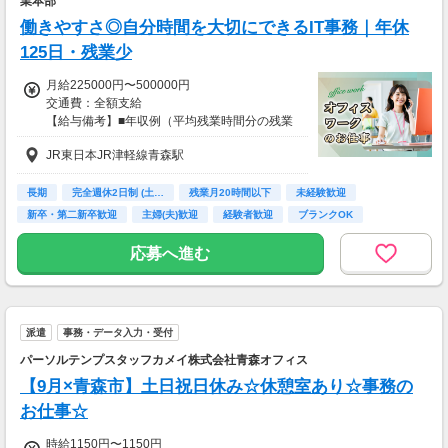
業本部
働きやすさ◎自分時間を大切にできるIT事務｜年休
125日・残業少
月給225000円〜500000円
交通費：全額支給
【給与備考】■年収例（平均残業時間分の残業
代含む）
JR東日本JR津軽線青森駅
※給与はスキルや能力により前後します。
・年収360万円（月収30万円）
※25歳 未経験・入社1年未満
長期
完全週休2日制 (土…
残業月20時間以下
未経験歓迎
新卒・第二新卒歓迎
主婦(夫)歓迎
経験者歓迎
ブランクOK
・年収603万円（月収50.3万円）
交通費支給
※35歳 チームリーダー
応募へ進む
■昇給あり（年1回）
■選べる給与制度あり
入社半年後より、年2回のタイミングで
派遣
事務・データ入力・受付
「変動型人事制度」への切り替えが可能です。
成果・実績に応じて収入アップを
パーソルテンプスタッフカメイ株式会社青森オフィス
目指したい方におすすめの制度です！
【9月×青森市】土日祝日休み☆休憩室あり☆事務の
※希望者のみ、面談を実施したうえで決定しま
す。
お仕事☆
時給1150円〜1150円
■各種手当あり