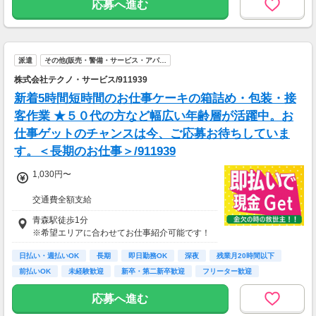
応募へ進む
派遣
その他(販売・警備・サービス・アパ…
株式会社テクノ・サービス/911939
新着5時間短時間のお仕事ケーキの箱詰め・包装・接
客作業 ★５０代の方など幅広い年齢層が活躍中。お
仕事ゲットのチャンスは今、ご応募お待ちしていま
す。＜長期のお仕事＞/911939
1,030円〜
交通費全額支給
即払い制度有
青森駅徒歩1分
※希望エリアに合わせてお仕事紹介可能です！
日払い・週払いOK
長期
即日勤務OK
深夜
残業月20時間以下
前払いOK
未経験歓迎
新卒・第二新卒歓迎
フリーター歓迎
応募へ進む