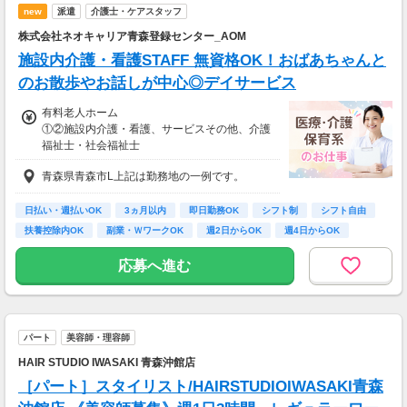
new
派遣
介護士・ケアスタッフ
＜年収例＞
株式会社ネオキャリア青森登録センター_AOM
年収444万円／22歳／入社1年目
年収520万円／28歳／入社3年目
施設内介護・看護STAFF 無資格OK！おばあちゃんと
年収600万円／32歳／入社5年目
のお散歩やお話しが中心◎デイサービス
年収790万円／36歳／入社9年目
有料老人ホーム
①②施設内介護・看護、サービスその他、介護
福祉士・社会福祉士
①時給1,280円～1,440円、②時給1,200円～1,4
青森県青森市L上記は勤務地の一例です。
40円
【経験・お持ちの資格によって異なります】
■未経験の方（無資格）：時給1280円～
日払い・週払いOK
3ヵ月以内
即日勤務OK
シフト制
シフト自由
■未経験の方（有資格）：時給1180円～
扶養控除内OK
副業・ＷワークOK
週2日からOK
週4日からOK
■経験者（無資格）：時給1200円～
■経験者（有資格）：時給1250円～
応募へ進む
■介護福祉士：時給1440円
パート
美容師・理容師
HAIR STUDIO IWASAKI 青森沖館店
［パート］スタイリスト/HAIRSTUDIOIWASAKI青森