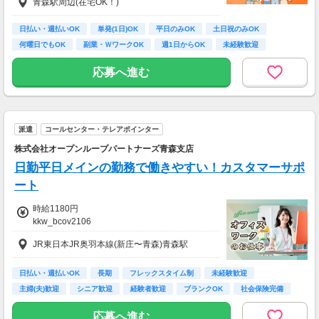
青森駅周辺(在宅OK！)
礼をお支払いします
【お仕事の一例】
日払い・週払いOK
単発(1日)OK
平日のみOK
土日祝のみOK
◆ 美容サプリのお試しモニター
何曜日でもOK
副業・ＷワークOK
週1日からOK
未経験歓迎
話題の美容サプリをお得に体験し、リアルな感
大学生歓迎
想を送るだけ♪
応募へ進む
キレイになりながらポイントがもらえる、人気
のモニターです！
・案件数 ：20～30件
派遣
コールセンター・テレアポインター
・所要時間：10～20分
・謝礼金 ：500PT（1P＝1円）＋商品提供あ
株式会社オープンループパートナーズ青森支店
り
日勤平日メインの勤務で働きやすい！カスタマーサポ
◆ コスメのお試しモニター
ート
スキンケア・ヘアケア商品を実際に使ってレビ
時給1180円
ュー！
kkw_bcov2106
美容好きにぴったりの、楽しみながらできるお
仕事です。
JR東日本JR奥羽本線(新庄〜青森)青森駅
・案件数 ：10～20件
・所要時間：10～20分
日払い・週払いOK
長期
フレックスタイム制
未経験歓迎
・謝礼金 ：500PT（1P＝1円）＋商品提供あ
主婦(夫)歓迎
シニア歓迎
経験者歓迎
ブランクOK
社会保険完備
り
応募へ進む