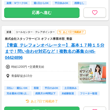
◎最短で翌日に支給！
副業・ＷワークOK
週1日からOK
平日休みOK
残業なし
◎好きなタイミングでまとめて申請できるの
残業月10時間以下
で、
応募へ進む
日払いも週払いも選択可能です！
派遣
コールセンター・テレアポインター
あと7日で掲載終了
株式会社スタッフサービス オフィス事業本部_青森
【青森_テレフォンオペレーター】 基本１７時１５分
まで！問い合わせ対応など！複数名の募集☆/45-
04424896
時給1200円 +交通費支給
青森駅徒歩15分
日払い・週払いOK
長期
平日のみOK
土日祝休み
完全週休2日制 (土…
残業月10時間以下
未経験歓迎
フリーター歓迎
高校卒業以上
あと7日で掲載終了