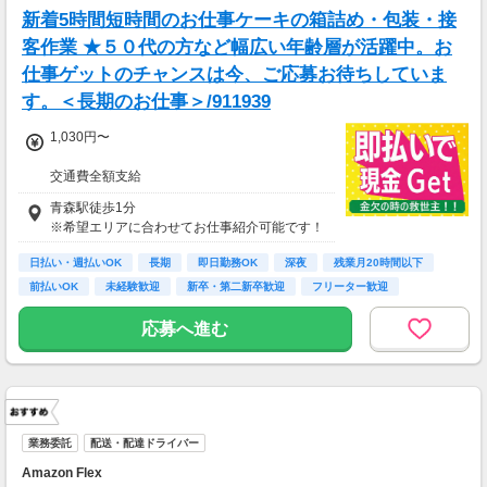
新着5時間短時間のお仕事ケーキの箱詰め・包装・接
客作業 ★５０代の方など幅広い年齢層が活躍中。お
仕事ゲットのチャンスは今、ご応募お待ちしていま
す。＜長期のお仕事＞/911939
1,030円〜
交通費全額支給
即払い制度有
青森駅徒歩1分
※希望エリアに合わせてお仕事紹介可能です！
日払い・週払いOK
長期
即日勤務OK
深夜
残業月20時間以下
前払いOK
未経験歓迎
新卒・第二新卒歓迎
フリーター歓迎
応募へ進む
業務委託
配送・配達ドライバー
Amazon Flex