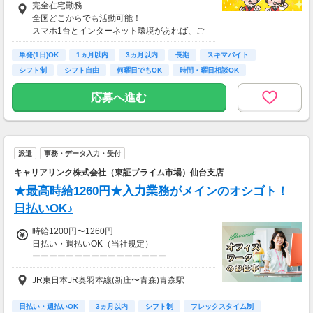
完全在宅勤務
【収入例】
全国どこからでも活動可能！
■事務職Aさん（週3日・月50時間程度）
スマホ1台とインターネット環境があれば、ご
月収8万円～15万円
自宅からスタートできます。
■営業職Bさん（週4日・月80時間程度）
単発(1日)OK
通勤時間ゼロだから、本業やプライベートとの
1ヵ月以内
3ヵ月以内
長期
スキマバイト
月収15万円～25万円
両立もラクラク♪
シフト制
シフト自由
何曜日でもOK
時間・曜日相談OK
■主婦Cさん（月100時間程度）
月収20万円以上
応募へ進む
現在活躍中のライバーの多くは会社員や主婦の
方。
本業や家庭と両立しながら副業として活動され
ています。
派遣
事務・データ入力・受付
キャリアリンク株式会社（東証プライム市場）仙台支店
★最高時給1260円★入力業務がメインのオシゴト！
日払いOK♪
時給1200円〜1260円
日払い・週払いOK（当社規定）
ーーーーーーーーーーーーーーーー
▼時給1260円×1日8時間×月20日勤務の場合…
JR東日本JR奥羽本線(新庄〜青森)青森駅
＼ 月収例：20万1600円 ／
お給料は月末〆翌15日支払いです♪
便利な日払い制度も！
日払い・週払いOK
3ヵ月以内
シフト制
フレックスタイム制