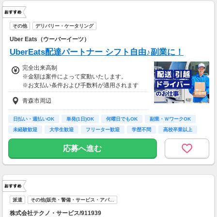
その他
デリバリー・ケータリング
Uber Eats（ウーバーイーツ）
UberEats配達パートナー シフト自由♪副業に！
完全出来高制
※金額は案件によって変動いたします。
※お支払い条件および手数料が適用されます
青森市周辺
日払い・週払いOK
単発(1日)OK
何曜日でもOK
副業・ＷワークOK
未経験歓迎
大学生歓迎
フリーター歓迎
学歴不問
高校卒業以上
応募へ進む
派遣
その他(販売・警備・サービス・アパ…
株式会社テクノ・サービス/911939