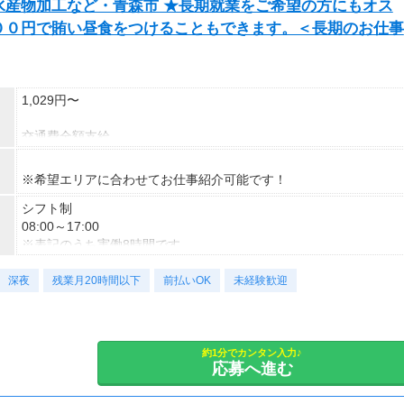
水産物加工など・青森市 ★長期就業をご希望の方にもオス
００円で賄い昼食をつけることもできます。＜長期のお仕事
1,029円〜
交通費全額支給
速払い制度有
※希望エリアに合わせてお仕事紹介可能です！
シフト制
08:00～17:00
※表記のうち実働8時間です。
深夜
勤務曜日：月・火・水・木・金・祝
残業月20時間以下
前払いOK
未経験歓迎
土日（土曜出勤の場合あり）
約1分でカンタン入力♪
応募へ進む