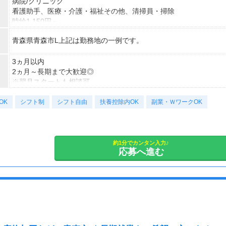
病院/クリニック
看護助手、医療・介護・福祉その他、清掃員・掃除
時給1,150円～
※22時～翌5時の就労は深夜時給適用
青森県青森市L上記は勤務地の一例です。
※お給料は最短で週払いOK！（規定有）
※残業代は別途全額支給
3ヵ月以内
2ヵ月～長期まで大歓迎◎
※翌月スタートも相談可
※試用期間（初回2ヵ月契約）
OK
シフト制
シフト自由
扶養控除内OK
副業・ＷワークOK
約1分でカンタン入力♪
応募へ進む