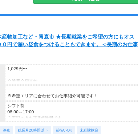
水産物加工など・青森市 ★長期就業をご希望の方にもオス
００円で賄い昼食をつけることもできます。＜長期のお仕事
1,029円〜
交通費全額支給
速払い制度有
※希望エリアに合わせてお仕事紹介可能です！
シフト制
08:00～17:00
※表記のうち実働8時間です。
深夜
勤務曜日：月・火・水・木・金・祝
残業月20時間以下
前払いOK
未経験歓迎
土日（土曜出勤の場合あり）