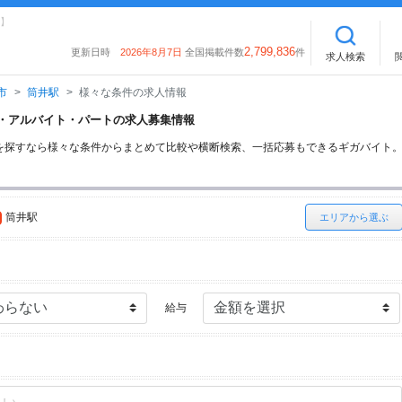
】
2,799,836
更新日時
2026年8月7日
全国掲載件数
件
求人検索
市
筒井駅
様々な条件の求人情報
イト・アルバイト・パートの求人募集情報
を探すなら様々な条件からまとめて比較や横断検索、一括応募もできるギガバイト
筒井駅
エリアから選ぶ
給与