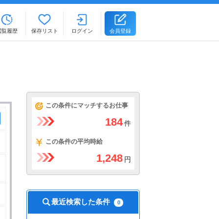
閲覧履歴
保存リスト
ログイン
会員登録
。
この条件にマッチするお仕事
184
件
この条件の平均時給
1,248
円
最近検索した条件
0