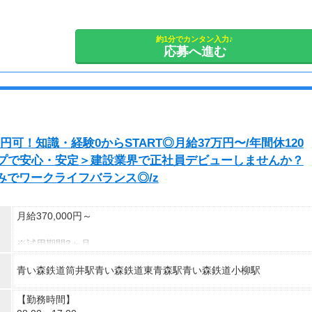
約1分でカンタン入力♪
応募へ進む
円可！知識・経験0からSTART◎月給37万円〜/年間休120
ープで安心・安定＞建設業界で正社員デビューしませんか？
みでワークライフバランス◎/z
月給370,000円～
※試用期間3ヶ月
待遇に変わりありません。
青い森鉄道筒井駅青い森鉄道東青森駅青い森鉄道小柳駅
▽月給額に下記の一律手当含む
■エリア職種手当／1万2,000円～3万円
【勤務時間】