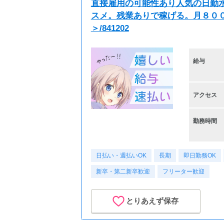
直接雇用の可能性あり人気の日勤
スメ。残業ありで稼げる。月８０
＞/841202
給与
アクセス
勤務時間
日払い・週払いOK
長期
即日勤務OK
新卒・第二新卒歓迎
フリーター歓迎
とりあえず保存