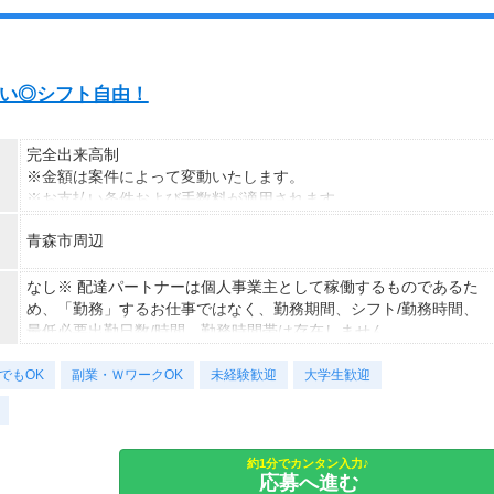
週払い◎シフト自由！
完全出来高制
※金額は案件によって変動いたします。
※お支払い条件および手数料が適用されます
青森市周辺
なし※ 配達パートナーは個人事業主として稼働するものであるた
め、「勤務」するお仕事ではなく、勤務期間、シフト/勤務時間、
最低必要出勤日数/時間、勤務時間帯は存在しません。
でもOK
副業・ＷワークOK
未経験歓迎
大学生歓迎
約1分でカンタン入力♪
応募へ進む