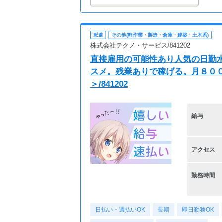
派遣
その他(軽作業・製造・倉庫・建築・土木系)
株式会社テクノ・サービス/841202
直接雇用の可能性あり人気の日勤
スメ。残業ありで稼げる。月８０
＞/841202
給与
アクセス
勤務時間
日払い・週払いOK
長期
即日勤務OK