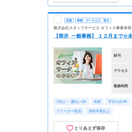
派遣
事務・データ入力・受付
株式会社スタッフサービス オフィス事業本部
【筒井_一般事務】 １２月まで☆未経
給与
アクセス
勤務時間
日払い・週払いOK
長期
平日のみOK
フリーター歓迎
高校卒業以上
とりあえず保存