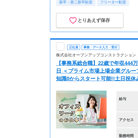
新卒・第二新卒歓迎
フリーター歓迎
とりあえず保存
正社員
事務・データ入力・受付
株式会社オープンアップコンストラクション
【事務系総合職】22歳で年収444万
日 ＜プライム市場上場企業グル
知識0からスタート可能!!土日祝休
給与
アクセス
勤務時間