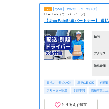
new
その他
デリバリー・ケータリング
Uber Eats（ウーバーイーツ）
【UberEats配達パートナー】 
給与
アクセス
勤務時間
日払い・週払いOK
単発(1日)OK
何曜日
フリーター歓迎
学歴不問
高校卒業以上
とりあえず保存