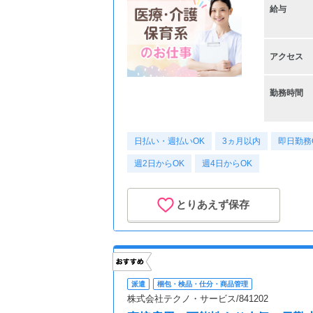
給与
アクセス
勤務時間
日払い・週払いOK
3ヵ月以内
即日勤務
週2日からOK
週4日からOK
とりあえず保存
派遣
梱包・検品・仕分・商品管理
株式会社テクノ・サービス/841202