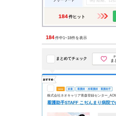
フリーワード
184
件ヒット
184
件中
1~18件を表示
チ
まとめてチェック
ま
new
派遣
看護師・准看護師・看護助手
株式会社ネオキャリア青森登録センター_AO
看護助手STAFF こぢんまり病