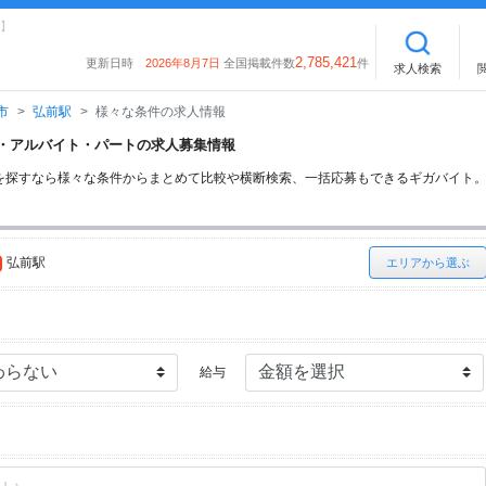
】
2,785,421
更新日時
2026年8月7日
全国掲載件数
件
求人検索
市
弘前駅
様々な条件の求人情報
イト・アルバイト・パートの求人募集情報
を探すなら様々な条件からまとめて比較や横断検索、一括応募もできるギガバイト
弘前駅
エリアから選ぶ
給与