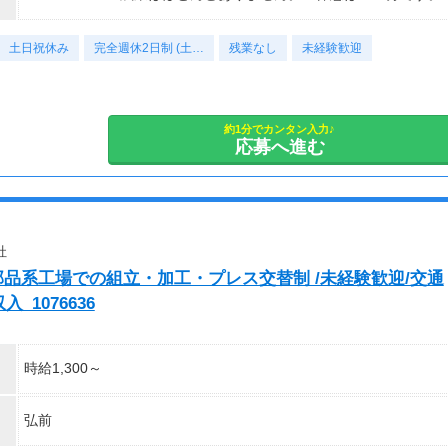
土日祝休み
完全週休2日制 (土…
残業なし
未経験歓迎
約1分でカンタン入力♪
応募へ進む
社
部品系工場での組立・加工・プレス交替制 /未経験歓迎/交通
_1076636
時給1,300～
弘前