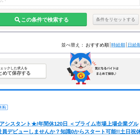
この条件で検索する
条件をリセットする
並べ替え：
おすすめ順
時給順
日給
ェックした求人を
とめて保存する
木系)
アシスタント★/年間休120日 ＜プライム市場上場企業グル
員デビューしませんか？知識0からスタート可能!!土日祝