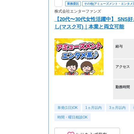
業務委託
その他(アミューズメント・エンタメ系
株式会社エンターファンズ
【20代〜30代女性活躍中】 SN
し(マスク可)｜本業と両立可能
給与
アクセス
勤務時間
単発(1日)OK
1ヵ月以内
3ヵ月以内
時間・曜日相談OK