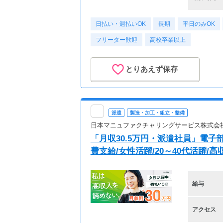
日払い・週払いOK
長期
平日のみOK
フリーター歓迎
高校卒業以上
とりあえず保存
派遣
製造・加工・組立・整備
日本マニュファクチャリングサービス株式会
「月収30.5万円・派遣社員」電子
費支給/女性活躍/20～40代活躍/高収入
給与
アクセス