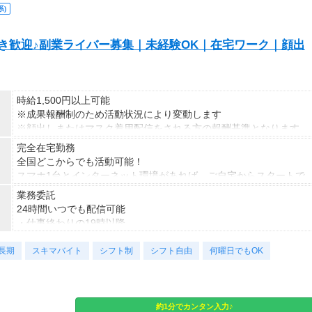
■その他
)
1ヵ月目：月給23.1万円～
※担当業務により月数回の土曜出勤あり
2～3ヶ月目:月給26.5万円～ ※固定残業代3.5万円～/20時間分含む
S好き歓迎♪副業ライバー募集｜未経験OK｜在宅ワーク｜顔出
時給1,500円以上可能
※成果報酬制のため活動状況により変動します
※顔出しまたはマスク着用配信をされる方の報酬基準となります
【収入例】
完全在宅勤務
■事務職Aさん（週3日・月50時間程度）
全国どこからでも活動可能！
月収8万円～15万円
スマホ1台とインターネット環境があれば、ご自宅からスタートで
■営業職Bさん（週4日・月80時間程度）
きます。
業務委託
月収15万円～25万円
通勤時間ゼロだから、本業やプライベートとの両立もラクラク♪
24時間いつでも配信可能
■主婦Cさん（月100時間程度）
・仕事終わりの19時以降
月収20万円以上
・休日だけ
現在活躍中のライバーの多くは会社員や主婦の方。
長期
・スキマ時間だけ
スキマバイト
シフト制
シフト自由
何曜日でもOK
本業や家庭と両立しながら副業として活動されています。
など、ご自身のライフスタイルに合わせて活動できます。
副業として活動されている方が多数在籍しており、本業と両立しな
がら続けやすい環境です。
安定した活動を目指す方には、月30〜50時間以上の配信を推奨し
約1分でカンタン入力♪