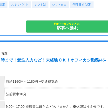
現在活躍中のライバーの多くは会社員や主婦の方。
長期
・スキマ時間だけ
スキマバイト
シフト制
シフト自由
何曜日でもOK
本業や家庭と両立しながら副業として活動されています。
など、ご自身のライフスタイルに合わせて活動できます。
副業として活動されている方が多数在籍しており、本業と両立しな
がら続けやすい環境です。
安定した活動を目指す方には、月30〜50時間以上の配信を推奨し
約1分でカンタン入力♪
応募へ進む
ています。
_青森
７時まで！受注入力など！未経験ＯＫ！オフィカジ勤務/45-
時給1160円～1180円 +交通費支給
弘前駅車10分
9:00～17:00 ※残業はほとんどありません。※休憩は４５分です。