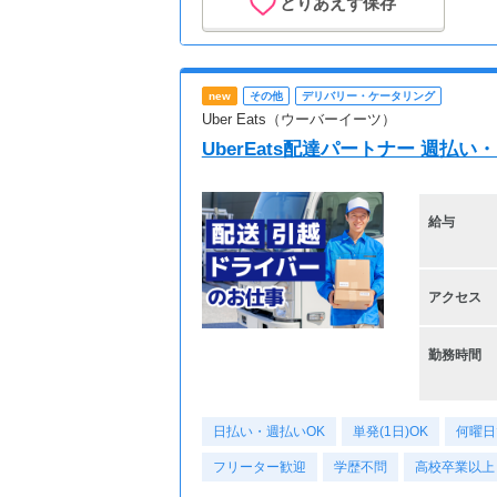
とりあえず保存
new
その他
デリバリー・ケータリング
Uber Eats（ウーバーイーツ）
UberEats配達パートナー 週払
給与
アクセス
勤務時間
日払い・週払いOK
単発(1日)OK
何曜日
フリーター歓迎
学歴不問
高校卒業以上