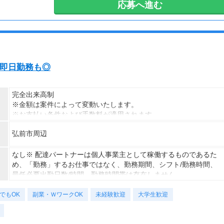
応募へ進む
ています。
い・即日勤務も◎
完全出来高制
※金額は案件によって変動いたします。
※お支払い条件および手数料が適用されます
弘前市周辺
なし※ 配達パートナーは個人事業主として稼働するものであるた
め、「勤務」するお仕事ではなく、勤務期間、シフト/勤務時間、
最低必要出勤日数/時間、勤務時間帯は存在しません。
でもOK
副業・ＷワークOK
未経験歓迎
大学生歓迎