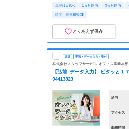
単発(1日)OK
1ヵ月以内
3ヵ月以内
時間・曜日相談OK
とりあえず保存
派遣
事務・データ入力・受付
株式会社スタッフサービス オフィス事業本部
【弘前_データ入力】 ピタッと１
04413823
給与
アクセス
勤務時間