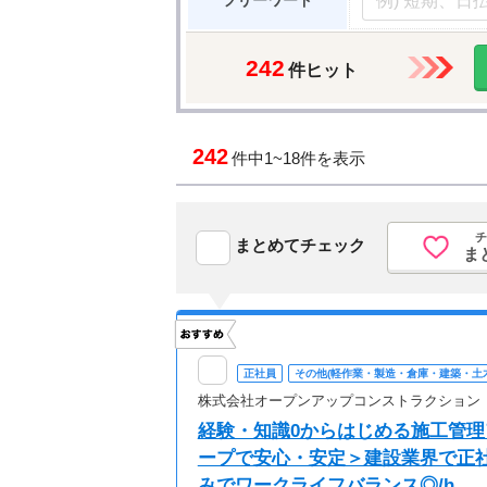
フリーワード
242
件ヒット
242
件中
1~18件を表示
チ
まとめてチェック
ま
正社員
その他(軽作業・製造・倉庫・建築・土
株式会社オープンアップコンストラクション
経験・知識0からはじめる施工管理
ープで安心・安定＞建設業界で正社
みでワークライフバランス◎/h