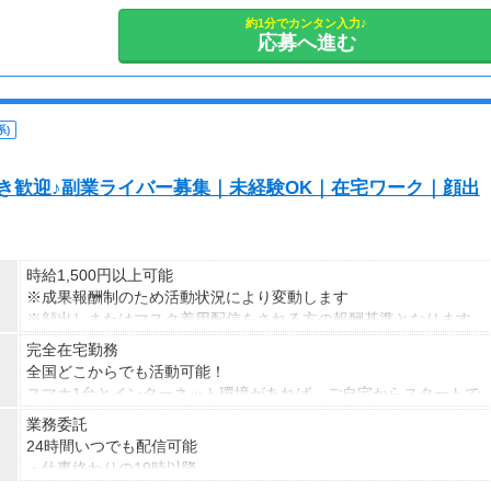
約1分でカンタン入力♪
応募へ進む
)
S好き歓迎♪副業ライバー募集｜未経験OK｜在宅ワーク｜顔出
時給1,500円以上可能
※成果報酬制のため活動状況により変動します
※顔出しまたはマスク着用配信をされる方の報酬基準となります
【収入例】
完全在宅勤務
■事務職Aさん（週3日・月50時間程度）
全国どこからでも活動可能！
月収8万円～15万円
スマホ1台とインターネット環境があれば、ご自宅からスタートで
■営業職Bさん（週4日・月80時間程度）
きます。
業務委託
月収15万円～25万円
通勤時間ゼロだから、本業やプライベートとの両立もラクラク♪
24時間いつでも配信可能
■主婦Cさん（月100時間程度）
・仕事終わりの19時以降
月収20万円以上
・休日だけ