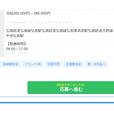
月給265,000円～285,000円
※試用期間3ヶ月（条件は下記内容を確認）
※固定残業超過分は別途支給
弘南鉄道弘南線弘前駅弘南鉄道弘南線弘前東高前駅弘南鉄道大鰐線
中央弘前駅
▼1ヵ月目(給与が異なる/雇用形態は本採用時と同条件)
▼2～3ヵ月目（本採用時と同条件）
【勤務時間】
08:00～17:00
■東京
09:00～18:00
1ヵ月目:月給23.9万円～
未経験歓迎
2～3ヶ月目:月給28万円～ ※固定残業代3.7万円～/20時間分含む
※実働8時間／休憩1時間
ブランクOK
学歴不問
交通費支給
寮・社宅あり
■大阪
【休日・休暇】
1ヵ月目：月給23.4万円～
★年間休日120日★
2～3ヶ月目:月給26.9万円～ ※固定残業代3.5万円～/20時間分含む
○年末年始休暇
約1分でカンタン入力♪
応募へ進む
○有給休暇
■名古屋
○産前後休暇
1ヵ月目：月給24.2万円～
○育児休暇
2～3ヶ月目:月給28.5万円～ ※固定残業代3.7万円～/20時間分含む
○介護休暇
○慶弔休暇 その他