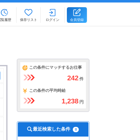
閲覧履歴
保存リスト
ログイン
会員登録
。
この条件にマッチするお仕事
242
件
この条件の平均時給
1,238
円
最近検索した条件
0