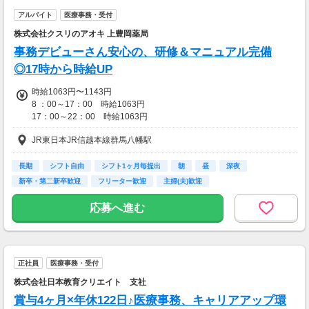
＼
アルバイト
医療事務・受付
【充実の福利厚生の一部をご紹介】
株式会社クスリのアオキ 上豊岡薬局
◇各種保険完備
事務デビューさん安心の、研修＆マニュアル完備
◇有給休暇（就業後6か月経過後付与）
◇各種資格講座割引制度 など
◎17時から時給UP
時給1063円〜1143円
せっかく働くなら、手に職つけたい！！
8 ：00～17：00 時給1063円
そんな方にもおすすめの福利厚生をご準備◎
17：00～22：00 時給1063円
【交通費】
JR東日本JR信越本線群馬八幡駅
☆日祝 時給50円UP☆
一部支給
☆登録販売者手当 時給30円UP☆
長期
シフト自由
シフト1ヶ月毎提出
朝
昼
深夜
【交通費】
新卒・第二新卒歓迎
フリーター歓迎
主婦(夫)歓迎
一部支給
応募へ進む
正社員
医療事務・受付
株式会社日本教育クリエイト 支社
賞与4ヶ月×年休122日♪医療事務、キャリアアップ環