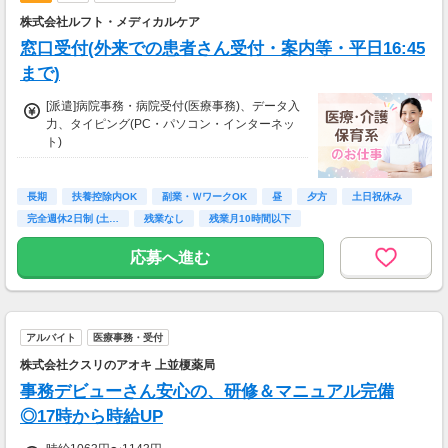
株式会社ルフト・メディカルケア
窓口受付(外来での患者さん受付・案内等・平日16:45
まで)
[派遣]病院事務・病院受付(医療事務)、データ入
力、タイピング(PC・パソコン・インターネッ
ト)
[派遣]時給1,250円～
【月収例】
時給1250円×1日3.75時間×月21日
長期
扶養控除内OK
副業・ＷワークOK
昼
夕方
土日祝休み
＝月収9万8448円！
完全週休2日制 (土…
残業なし
残業月10時間以下
【交通費】
応募へ進む
一部支給
会社規定に沿って支給
アルバイト
医療事務・受付
株式会社クスリのアオキ 上並榎薬局
事務デビューさん安心の、研修＆マニュアル完備
◎17時から時給UP