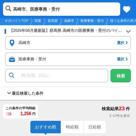
2026年8月6日
更新
tog
高崎市、医療事務・受付
関東
履歴
保存
メニュー
nav
ギガバイトTOP
関東
群馬県
高崎市
医療事務・受付
様々な条件の求
【2026年08月最新版】群馬県 高崎市の医療事務・受付のバイト・アルバイト・パートの求人募集情報
高崎市
選択
医療事務・受付
選択
検索
最近検索した条件
23
この条件の平均時給
検索結果
件
1,256
円
1~17件を表示
おすすめ順
時給順
日給順