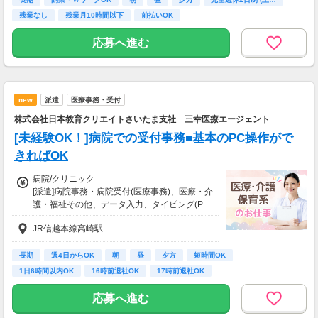
【交通費】
残業なし
残業月10時間以下
前払いOK
一部支給
会社規定に沿って支給
応募へ進む
new
派遣
医療事務・受付
株式会社日本教育クリエイトさいたま支社 三幸医療エージェント
[未経験OK！]病院での受付事務■基本のPC操作がで
きればOK
病院/クリニック
[派遣]病院事務・病院受付(医療事務)、医療・介
護・福祉その他、データ入力、タイピング(P
C・パソコン・インターネット)
JR信越本線高崎駅
[派遣]時給1,200円～1,250円
【昇給有】年1回
【給与締切日】月末
長期
週4日からOK
朝
昼
夕方
短時間OK
【給与支払日】翌月20日
1日6時間以内OK
16時前退社OK
17時前退社OK
＜月収モデル＞201,600円～＋交通費支給（月1
応募へ進む
68h、時給1,200円の場合）