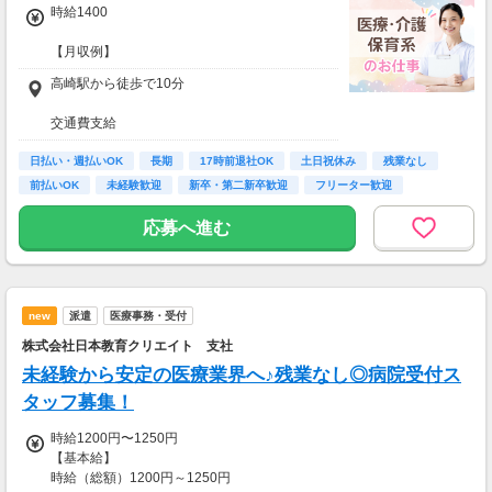
時給1400
【交通費】
一部支給
【月収例】
会社規定に沿って支給
時給1400円×1日7時間×月21日
高崎駅から徒歩で10分
＝月収20万5800円！
交通費支給
日払い・週払いOK
★バイク・車通勤OK（駐車場あり）
長期
17時前退社OK
土日祝休み
残業なし
★ガソリン代支給（150円/10km）
前払いOK
未経験歓迎
新卒・第二新卒歓迎
フリーター歓迎
応募へ進む
new
派遣
医療事務・受付
株式会社日本教育クリエイト 支社
未経験から安定の医療業界へ♪残業なし◎病院受付ス
タッフ募集！
時給1200円〜1250円
【基本給】
時給（総額）1200円～1250円