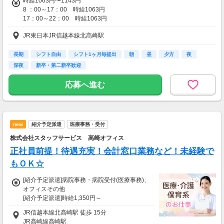
時給1063円〜1143円
8 ：00～17：00 時給1063円
17：00～22：00 時給1063円
JR東日本JR信越本線北高崎駅
☆日祝 時給50円UP☆
☆登録販売者手当 時給30円UP☆
長期
シフト自由
シフト1ヶ月毎提出
朝
昼
夕方
夜
【交通費】
深夜
新卒・第二新卒歓迎
一部支給
応募へ進む
new
紹介予定派遣
医療事務・受付
株式会社スタッフサービス 高崎オフィス
正社員前提！待遇充実！会計窓口業務など！未経験で
もＯＫ☆
[紹介予定派遣]病院事務・病院受付(医療事務)、
オフィスその他
[紹介予定派遣]時給1,350円～
このお仕事は、働いた分の給料を給料日を待た
JR信越本線北高崎駅 徒歩 15分
ずに受け取れる『速払いサービス』を利用でき
JR高崎線高崎駅