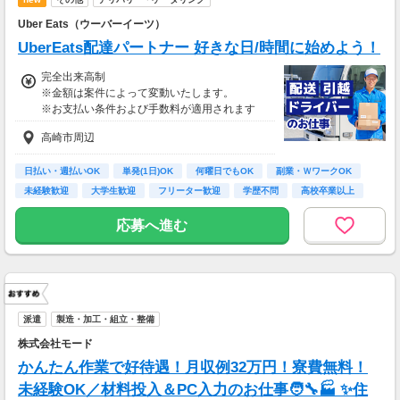
た場合の見込み額となります。
Uber Eats（ウーバーイーツ）
UberEats配達パートナー 好きな日/時間に始めよう！
完全出来高制
※金額は案件によって変動いたします。
※お支払い条件および手数料が適用されます
高崎市周辺
日払い・週払いOK
単発(1日)OK
何曜日でもOK
副業・ＷワークOK
未経験歓迎
大学生歓迎
フリーター歓迎
学歴不問
高校卒業以上
応募へ進む
派遣
製造・加工・組立・整備
株式会社モード
かんたん作業で好待遇！月収例32万円！寮費無料！
未経験OK／材料投入＆PC入力のお仕事🧑‍🔧🏭 ✨住