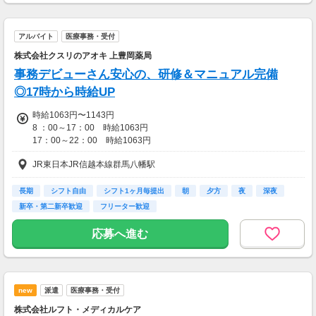
【交通費】
全額支給
アルバイト
医療事務・受付
就業規則に則る
株式会社クスリのアオキ 上豊岡薬局
事務デビューさん安心の、研修＆マニュアル完備
◎17時から時給UP
時給1063円〜1143円
8 ：00～17：00 時給1063円
17：00～22：00 時給1063円
JR東日本JR信越本線群馬八幡駅
☆日祝 時給50円UP☆
☆登録販売者手当 時給30円UP☆
長期
シフト自由
シフト1ヶ月毎提出
朝
夕方
夜
深夜
【交通費】
新卒・第二新卒歓迎
フリーター歓迎
一部支給
応募へ進む
new
派遣
医療事務・受付
株式会社ルフト・メディカルケア