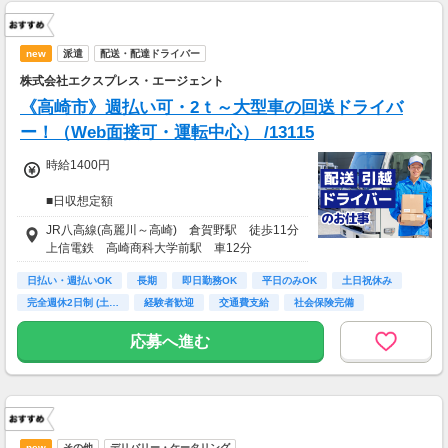
new
派遣
配送・配達ドライバー
株式会社エクスプレス・エージェント
《高崎市》週払い可・2ｔ～大型車の回送ドライバ
ー！（Web面接可・運転中心） /13115
時給1400円
■日収想定額
10,700円～11,400円
JR八高線(高麗川～高崎) 倉賀野駅 徒歩11分
上信電鉄 高崎商科大学前駅 車12分
■月収想定額
246,000円～287,000円
日払い・週払いOK
長期
即日勤務OK
平日のみOK
土日祝休み
完全週休2日制 (土…
経験者歓迎
交通費支給
社会保険完備
※日収額・月収額の最大値は残業・割増等を含
む見込み額となります。
応募へ進む
※交通費は別途実費分支給！（規定あり）
※上記月収額は月間23日～25日出勤した場合の
見込み額となります。
■その他補足
※上記金額の上限値は日々30分、業務延長をし
new
その他
デリバリー・ケータリング