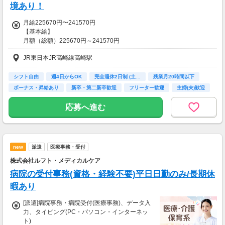
境あり！
月給225670円〜241570円
【基本給】
月額（総額）225670円～241570円
JR東日本JR高崎線高崎駅
【手当】
【全員に支給】
◆処遇改善手当：8,000円
シフト自由
週4日からOK
完全週休2日制 (土…
残業月20時間以下
◆処遇改善2手当：8,500円
ボーナス・昇給あり
新卒・第二新卒歓迎
フリーター歓迎
主婦(夫)歓迎
◆住宅手当：5,000円
シニア歓迎
応募へ進む
／
新しいチャレンジを応援します★
安定の医療業界で働きませんか？
new
派遣
医療事務・受付
＼
株式会社ルフト・メディカルケア
【充実の福利厚生の一部をご紹介】
病院の受付事務(資格・経験不要)平日日勤のみ/長期休
◇各種保険完備
◇有給休暇（就業後6か月経過後付与）
暇あり
◇各種資格講座割引制度 など
[派遣]病院事務・病院受付(医療事務)、データ入
力、タイピング(PC・パソコン・インターネッ
せっかく働くなら、手に職つけたい！！
ト)
そんな方にもおすすめの福利厚生をご準備◎