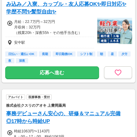
み込み／入寮、カップル・友人応募OK✨即日対応✨
学歴不問✨髪型自由✨
月給：22.7万円～32万円
月収例：32万円
（残業20h・深夜55h・その他手当含む）
安中駅
日払い・週払いOK
長期
即日勤務OK
シフト制
朝
昼
夕方
夜
深夜
応募へ進む
アルバイト
医療事務・受付
株式会社クスリのアオキ 上豊岡薬局
事務デビューさん安心の、研修＆マニュアル完備
◎17時から時給UP
時給1063円〜1143円
8 ：00～17：00 時給1063円