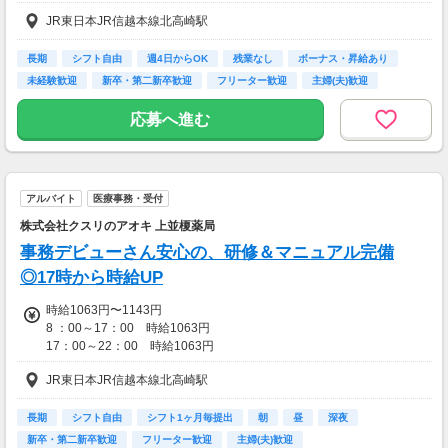
JR東日本JR信越本線北高崎駅
＜月収モデル＞201,600円～＋交通費支給（月168h、時給1,200円の場
合）
長期
シフト自由
週4日からOK
残業なし
ボーナス・昇給あり
未経験歓迎
新卒・第二新卒歓迎
フリーター歓迎
主婦(夫)歓迎
／
新しいチャレンジを応援します★
応募へ進む
安定の医療業界で働きませんか？
＼
【充実の福利厚生の一部をご紹介】
アルバイト
医療事務・受付
◇各種保険完備
◇有給休暇（就業後6か月経過後付与）
株式会社クスリのアオキ 上並榎薬局
◇各種資格講座割引制度 など
事務デビューさん安心の、研修＆マニュアル完備
せっかく働くなら、手に職つけたい！！
◎17時から時給UP
そんな方にもおすすめの福利厚生をご準備◎
時給1063円〜1143円
8 ：00～17：00 時給1063円
【交通費】
17：00～22：00 時給1063円
全額支給
JR東日本JR信越本線北高崎駅
☆日祝 時給50円UP☆
☆登録販売者手当 時給30円UP☆
長期
シフト自由
シフト1ヶ月毎提出
朝
昼
深夜
【交通費】
新卒・第二新卒歓迎
フリーター歓迎
主婦(夫)歓迎