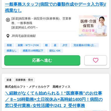
一般事務スタッフ(病院での書類作成やデータ入力等)/
残業なし
[派遣]病院事務・病院受付(医療事務)、営業事
務、一般事務職
[派遣]時給1,450円～
★入社祝い金2万円支給（規定有）
JR両毛線新前橋駅
※入社祝い金は当社からの支払いとなります。
【月収例】
長期
副業・ＷワークOK
朝
昼
夕方
完全週休2日制 (土…
時給1450円×1日7.25時間×月21日
残業なし
残業月10時間以下
前払いOK
＝月収22万773円！
＝＝＝＝＝＝＝＝＝＝＝＝＝＝＝＝＝＝＝＝
応募へ進む
◆入社祝い金について
※本キャンペーンは株式会社ルフト・メディカ
ルケアによるキャンペーンとなります。
条件を満たした方に対し、株式会社ルフト・メ
派遣
医療事務・受付
ディカルケアの派遣事業部より支給いたしま
す。
株式会社ルフト・メディカルケア 高崎オフィス
※求人サイト[かる・ける]からの支給ではござ
＼経験がなくても始められる！“医療事務”のお仕事
いません。
※本キャンペーンに関するお問い合わせや詳細
／ 8～16時勤務×土日祝休み×高時給1400円！病院の
の確認は、面接の際に株式会社ルフト・メディ
窓口受付業務♪女性活躍中/241_2‗受付事務
カルケアの担当者までお問い合わせください。