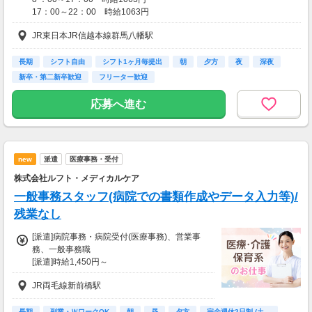
17：00～22：00 時給1063円
JR東日本JR信越本線群馬八幡駅
☆日祝 時給50円UP☆
☆登録販売者手当 時給30円UP☆
長期
シフト自由
シフト1ヶ月毎提出
朝
夕方
夜
深夜
【交通費】
新卒・第二新卒歓迎
フリーター歓迎
一部支給
応募へ進む
new
派遣
医療事務・受付
株式会社ルフト・メディカルケア
一般事務スタッフ(病院での書類作成やデータ入力等)/
残業なし
[派遣]病院事務・病院受付(医療事務)、営業事
務、一般事務職
[派遣]時給1,450円～
【月収例】
JR両毛線新前橋駅
時給1450円×1日7.25時間×月21日
＝月収22万773円！
長期
副業・ＷワークOK
朝
昼
夕方
完全週休2日制 (土…