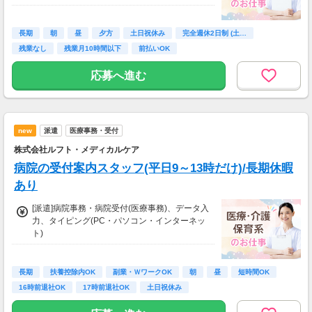
[派遣]時給1,400円～
【月収例】
【交通費】
時給1400円×1日7時間×月21日
一部支給
長期
朝
昼
夕方
土日祝休み
完全週休2日制 (土…
＝月収20万5800円！
残業なし
残業月10時間以下
前払いOK
【交通費】
応募へ進む
一部支給
会社規定に沿って支給
new
派遣
医療事務・受付
株式会社ルフト・メディカルケア
病院の受付案内スタッフ(平日9～13時だけ)/長期休暇
あり
[派遣]病院事務・病院受付(医療事務)、データ入
力、タイピング(PC・パソコン・インターネッ
ト)
[派遣]時給1,250円～
【月収例】
時給1250円×1日4時間×月21日
長期
扶養控除内OK
副業・ＷワークOK
朝
昼
短時間OK
＝月収10万5000円！
16時前退社OK
17時前退社OK
土日祝休み
【交通費】