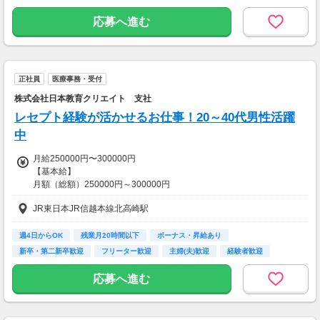
一部支給
応募へ進む
正社員
医療事務・受付
株式会社日本教育クリエイト 支社
レセプト経験が活かせるお仕事！20～40代男性活躍
中
月給250000円〜300000円
【基本給】
月額（総額）250000円～300000円
JR東日本JR信越本線北高崎駅
【手当】
【別途、該当者への支給手当】
＊皆勤手当2,500円
週4日からOK
残業月20時間以下
ボーナス・昇給あり
＊通勤手当
新卒・第二新卒歓迎
フリーター歓迎
主婦(夫)歓迎
経験者歓迎
ブランクOK
学歴不問
応募へ進む
／
新しいチャレンジを応援します★
安定の医療業界で働きませんか？