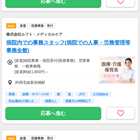
応募へ進む
一部支給
会社規定に沿って支給
new
派遣
医療事務・受付
株式会社ルフト・メディカルケア
病院内での事務スタッフ(病院での人事・労務管理等
事務全般)
[派遣]病院事務・病院受付(医療事務)、営業事
務、一般事務職
[派遣]時給1,800円～
【月収例】
JR両毛線新前橋駅
時給1800円×1日7.25時間×月21日
＝月収27万4050円！
長期
副業・ＷワークOK
朝
昼
夕方
土日祝休み
【交通費】
完全週休2日制 (土…
残業なし
残業月10時間以下
一部支給
会社規定に沿って支給
応募へ進む
new
派遣
医療事務・受付