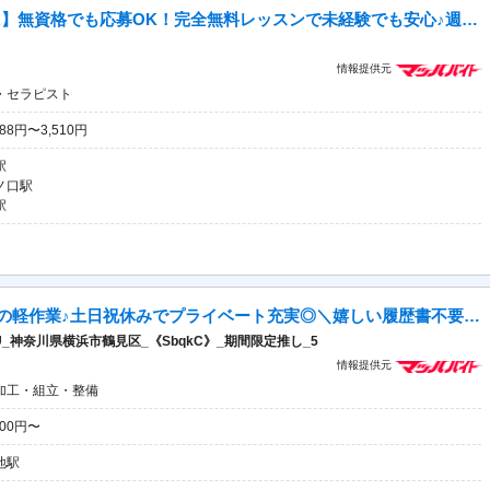
【未経験から高収入セラピストに】無資格でも応募OK！完全無料レッスンで未経験でも安心♪週1日～1時間～OK！好きな時間に働ける♪60分最大3510円★週20時間以上入店できる方大歓迎♪
情報提供元
・セラピスト
88円〜3,510円
駅
ノ口駅
駅
【急募★時給2000円】未経験OKの軽作業♪土日祝休みでプライベート充実◎＼嬉しい履歴書不要＆即勤務◎／今だけの期間限定案件！駅から無料送迎バスあり♪
_神奈川県横浜市鶴見区_《SbqkC》_期間限定推し_5
情報提供元
加工・組立・整備
000円〜
地駅