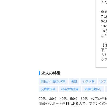
く
例
7-
9-
10
18
な
【
平
も
シ
求人の特徴
日払い・週払いOK
長期
シフト制
シフ
交通費支給
社会保険完備
研修制度あり
20代、30代、40代、50代、60代 幅広い
研修やサポート体制もあるので、ブランクの