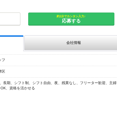
約1分でカンタン入力♪
応募する
会社情報
ッフ
津区
K、長期、シフト制、シフト自由、夜、残業なし、フリーター歓迎、主婦
クOK、資格を活かせる