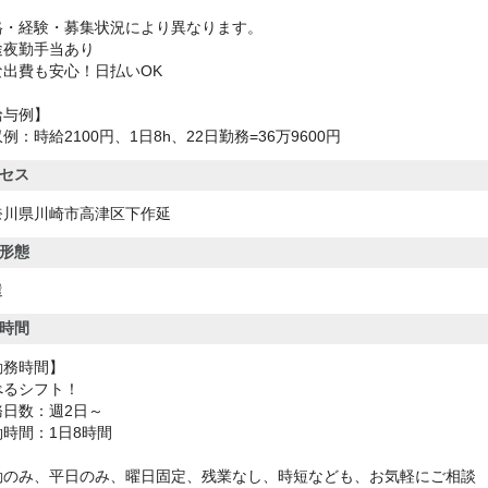
格・経験・募集状況により異なります。
途夜勤手当あり
な出費も安心！日払いOK
給与例】
例：時給2100円、1日8h、22日勤務=36万9600円
セス
奈川県川崎市高津区下作延
形態
遣
時間
勤務時間】
べるシフト！
務日数：週2日～
働時間：1日8時間
勤のみ、平日のみ、曜日固定、残業なし、時短なども、お気軽にご相談