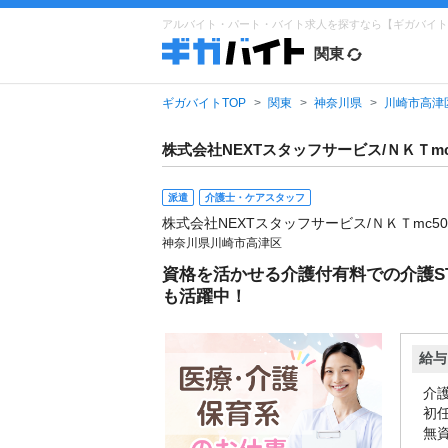
アルバイト・パート・バイト求人を探すなら【ギガバイト
関東
ギガバイトTOP
関東
神奈川県
川崎市高津
株式会社NEXTスタッフサービス/ＮＫＴmc
派遣
介護士・ケアスタッフ
株式会社NEXTスタッフサービス/ＮＫＴmc50
神奈川県川崎市高津区
資格を活かせる介護付有料での介護ST
も活躍中！
給与
介護
初任
無資