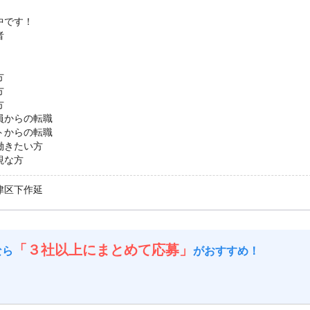
中です！
者
方
方
方
員からの転職
トからの転職
働きたい方
視な方
津区下作延
「３社以上にまとめて応募」
なら
がおすすめ！