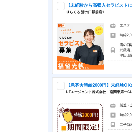
りらくる 溝の口駅前店1
エステ
時給2,0
溝の口
武蔵溝
津田山
UTエージェント株式会社 南関東第一CU
製造・
時給2,
二子新