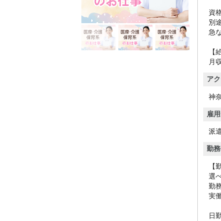
資
別
急
【
月収
アク
神
雇用
派
勤務
【
選
勤
実
日