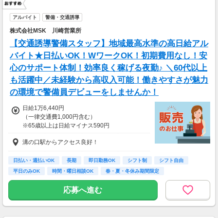
アルバイト
警備・交通誘導
株式会社MSK 川崎営業所
【交通誘導警備スタッフ】地域最高水準の高日給アル
バイト★日払いOK！WワークOK！初期費用なし！安
心のサポート体制！効率良く稼げる夜勤♪ ＼60代以上
も活躍中／未経験から高収入可能！働きやすさが魅力
の環境で警備員デビューをしませんか！
日給1万6,440円
（一律交通費1,000円含む）
※65歳以上は日給マイナス590円
※70歳以上は日給マイナス2,370円
溝の口駅からアクセス良好！
---
■交通誘導2級以上の資格をお持ちの方は
日払い・週払いOK
長期
即日勤務OK
シフト制
シフト自由
日給1万6,440円
平日のみOK
時間・曜日相談OK
春・夏・冬休み期間限定
（一律交通費1,000円含む）
副業・ＷワークOK
※65歳以上は日給マイナス590円
応募へ進む
※70歳以上は日給マイナス1,190円
★交通誘導2級（以上）として従事した場合
1勤務につき1,000円支給！！