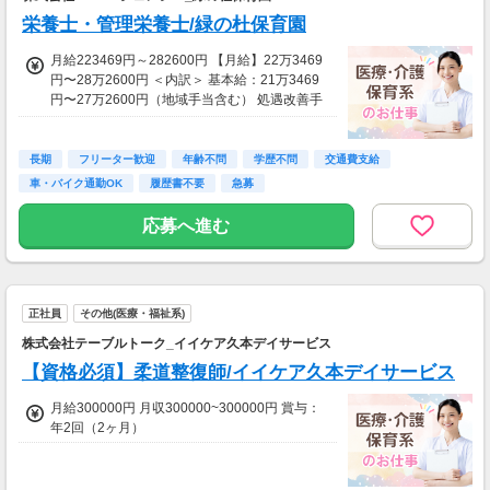
栄養士・管理栄養士/緑の杜保育園
月給223469円～282600円 【月給】22万3469
円〜28万2600円 ＜内訳＞ 基本給：21万3469
円〜27万2600円（地域手当含む） 処遇改善手
当：1万円 〔その他手当〕 住宅補助（条件あ
り） 【昇給】1月あたり4000円〜8000円（前
年度実績） 【賞与】年2回 計 4.50ヶ月分（前
長期
フリーター歓迎
年齢不問
学歴不問
交通費支給
年度実績）
車・バイク通勤OK
履歴書不要
急募
応募へ進む
正社員
その他(医療・福祉系)
株式会社テーブルトーク_イイケア久本デイサービス
【資格必須】柔道整復師/イイケア久本デイサービス
月給300000円 月収300000~300000円 賞与：
年2回（2ヶ月）