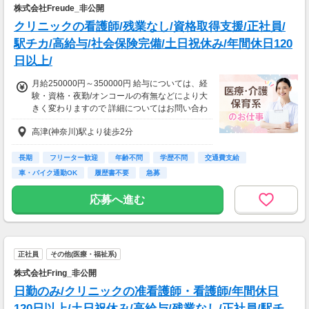
株式会社Freude_非公開
クリニックの看護師/残業なし/資格取得支援/正社員/
駅チカ/高給与/社会保険完備/土日祝休み/年間休日120
日以上/
月給250000円～350000円 給与については、経
験・資格・夜勤/オンコールの有無などにより大
きく変わりますので 詳細についてはお問い合わ
せください
高津(神奈川)駅より徒歩2分
長期
フリーター歓迎
年齢不問
学歴不問
交通費支給
車・バイク通勤OK
履歴書不要
急募
応募へ進む
正社員
その他(医療・福祉系)
株式会社Fring_非公開
日勤のみ/クリニックの准看護師・看護師/年間休日
120日以上/土日祝休み/高給与/残業なし/正社員/駅チ