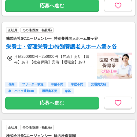
応募へ進む
正社員
その他(医療・福祉系)
株式会社SCエージェンシー_特別養護老人ホーム蟹ヶ谷
栄養士・管理栄養士/特別養護老人ホーム蟹ヶ谷
月給250000円～250000円 【昇給】あり 【賞
与】あり 【社会保険】完備 【退職金】あり
長期
フリーター歓迎
年齢不問
学歴不問
交通費支給
車・バイク通勤OK
履歴書不要
急募
応募へ進む
正社員
その他(医療・福祉系)
株式会社SCエージェンシー_緑の杜保育園