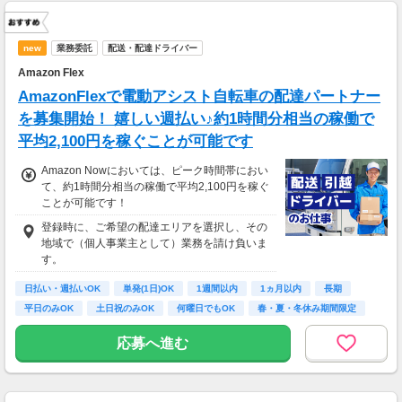
new
業務委託
配送・配達ドライバー
Amazon Flex
AmazonFlexで電動アシスト自転車の配達パートナー
を募集開始！ 嬉しい週払い♪約1時間分相当の稼働で
平均2,100円を稼ぐことが可能です
Amazon Nowにおいては、ピーク時間帯におい
て、約1時間分相当の稼働で平均2,100円を稼ぐ
ことが可能です！
登録時に、ご希望の配達エリアを選択し、その
地域で（個人事業主として）業務を請け負いま
す。
日払い・週払いOK
単発(1日)OK
1週間以内
1ヵ月以内
長期
平日のみOK
土日祝のみOK
何曜日でもOK
春・夏・冬休み期間限定
応募へ進む