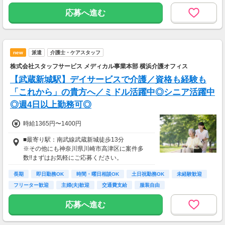
横浜駅（JR在来線/みなとみらい線/京急本線/東
急東横線）-5分
応募へ進む
エリア内で案件多数！あなたに合った案件をご
紹介いたします。
new
派遣
介護士・ケアスタッフ
■エリア内の駅一覧
武蔵溝ノ口駅,津田山駅,久地駅,二子新地駅,高津
株式会社スタッフサービス メディカル事業本部 横浜介護オフィス
駅,溝の口駅,梶が谷駅
【武蔵新城駅】デイサービスで介護／資格も経験も
「これから」の貴方へ／ミドル活躍中◎シニア活躍中
◎週4日以上勤務可◎
時給1365円〜1400円
■最寄り駅：南武線武蔵新城徒歩13分
※その他にも神奈川県川崎市高津区に案件多
数!!まずはお気軽にご応募ください。
長期
即日勤務OK
時間・曜日相談OK
土日祝勤務OK
未経験歓迎
フリーター歓迎
主婦(夫)歓迎
交通費支給
服装自由
応募へ進む