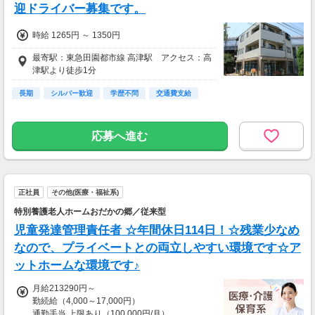
迎ドライバー募集です。
時給 1265円 ～ 1350円
最寄駅：東急田園都市線 高津駅 アクセス：高
津駅より徒歩1分
長期
シルバー歓迎
学歴不問
交通費支給
応募へ進む
正社員
その他(医療・福祉系)
特別養護老人ホームおだかの郷／従来型
児童発達管理責任者 ☆年間休日114日！☆残業少なめ
なので、プライベートとの両立しやすい環境です☆ア
ットホームな環境です♪
月給213290円～
勤続給（4,000～17,000円）
通勤手当 上限あり（100,000円/月）