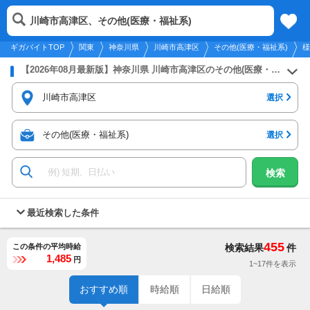
2026年8月7日
更新
tog
川崎市高津区、その他(医療・福祉系)
関東
履歴
保存
メニュー
nav
ギガバイトTOP
関東
神奈川県
川崎市高津区
その他(医療・福祉系)
様
【2026年08月最新版】神奈川県 川崎市高津区のその他(医療・福祉系)のバイト・アルバイト・パートの求人募集情報
川崎市高津区
選択
その他(医療・福祉系)
選択
検索
最近検索した条件
455
この条件の平均時給
検索結果
件
1,485
円
1~17件を表示
おすすめ順
時給順
日給順