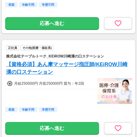
長期
年齢不問
学歴不問
応募へ進む
正社員
その他(医療・福祉系)
株式会社テーブルトーク_KEiROW川崎溝の口ステーション
【資格必須】あん摩マッサージ指圧師/KEiROW川崎
溝の口ステーション
月給250000円 月収250000円 賞与：年2回
長期
年齢不問
学歴不問
応募へ進む