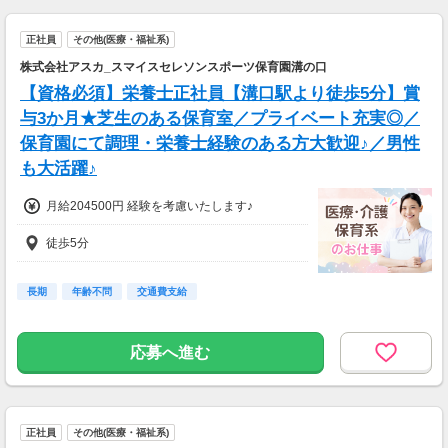
正社員
その他(医療・福祉系)
株式会社アスカ_スマイスセレソンスポーツ保育園溝の口
【資格必須】栄養士正社員【溝口駅より徒歩5分】賞
与3か月★芝生のある保育室／プライベート充実◎／
保育園にて調理・栄養士経験のある方大歓迎♪／男性
も大活躍♪
月給204500円 経験を考慮いたします♪
徒歩5分
長期
年齢不問
交通費支給
応募へ進む
正社員
その他(医療・福祉系)