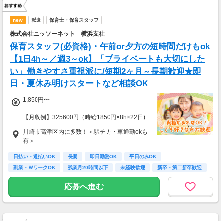
new
派遣
保育士・保育スタッフ
株式会社ニッソーネット 横浜支社
保育スタッフ(必資格)・午前or夕方の短時間だけもok
【1日4h～／週3～ok】「プライベートも大切にした
い」働きやすさ重視派に/短期2ヶ月～長期歓迎★即
日・夏休み明けスタートなど相談OK
1,850円〜
【月収例】325600円（時給1850円×8h×22日)
川崎市高津区内に多数！＜駅チカ・車通勤okも
7：00～19：00で1日4ｈ～、週3～5日(週20h
有＞
以上)
★シフト例：9-18時、7-11時、8-12時、9-16時
日払い・週払いOK
長期
即日勤務OK
平日のみOK
など
副業・ＷワークOK
残業月20時間以下
未経験歓迎
新卒・第二新卒歓迎
★平日のみ/午前/夕方/扶養内/パート/フル/短時
フリーター歓迎
間など相談OK！
応募へ進む
★短期2ヶ月～長期歓迎！