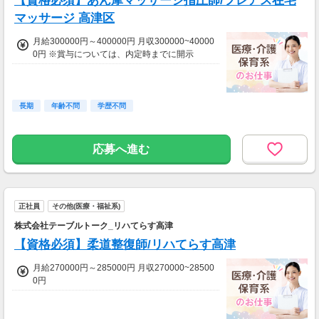
【資格必須】あん摩マッサージ指圧師/フレアス在宅
マッサージ 高津区
月給300000円～400000円 月収300000~40000
0円 ※賞与については、内定時までに開示
長期
年齢不問
学歴不問
応募へ進む
正社員
その他(医療・福祉系)
株式会社テーブルトーク_リハてらす高津
【資格必須】柔道整復師/リハてらす高津
月給270000円～285000円 月収270000~28500
0円