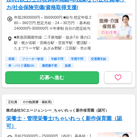
カ/社会保険完備/資格取得支援/
年収2800000円～3600000円 ■給与 想定年収:2
80～360万円 想定月給：24～30万円 ・基本給:
240000円-300000円 ※年俸制 自分の想定給与
を聞く ■賞与 ご登録後、お問い合わせください
■東急田園都市線: 二子新地駅・徒歩7分 溝の口
■昇給 有り
駅・梶が谷駅・宮崎台駅・宮前平駅・鷺沼駅・
たまプラーザ駅・あざみ野駅・江田駅・市が尾
駅 ■JR南武線: 武蔵溝ノ口駅・徒歩9分 津田山
長期
駅・武蔵新城駅・久地駅・武蔵中原駅・宿河原
フリーター歓迎
年齢不問
学歴不問
交通費支給
駅・登戸駅・武蔵小杉駅・向河原駅・中野島
車・バイク通勤OK
履歴書不要
急募
駅・平間駅・鹿島田駅・稲田堤駅
応募へ進む
正社員
その他(医療・福祉系)
株式会社SCエージェンシー_ちゃいれっく新作保育園（認可）
栄養士・管理栄養士/ちゃいれっく新作保育園（認
可）
月給250000円～250000円 《内訳》 基本給：1