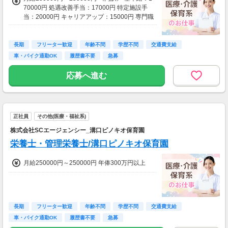
70000円 処遇改善手当：17000円 特定施設手
当：20000円 キャリアアップ：15000円 専門職
手当：8500円 配属調整：5000円 ☆経験を考慮
し、給与額を決定します。 ※ 月給に固定残業
代は含みません（残業した場合は、別途残業手
長期
フリーター歓迎
年齢不問
学歴不問
交通費支給
当を法定通り支給） ※ 固定勤務・時短勤務を
車・バイク通勤OK
履歴書不要
急募
希望される場合、フリーシフト手当は付きませ
ん ※ 試用期間3ヶ月（同条件) 《通勤費》 1ヶ
応募へ進む
月定期代支給 （月額上限50000円） 《賞与》
年2回支給（夏・冬）
正社員
その他(医療・福祉系)
株式会社SCエージェンシー_溝口ピノキオ保育園
栄養士・管理栄養士/溝口ピノキオ保育園
月給250000円～250000円 年俸300万円以上
長期
フリーター歓迎
年齢不問
学歴不問
交通費支給
車・バイク通勤OK
履歴書不要
急募