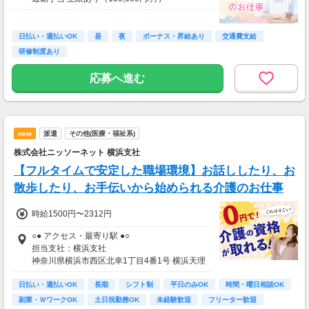
賞与2回／年（前年実績1.36ヶ月）・昇給1回／
年
試用期間3ヵ月、条件の変更なし
日払い・週払いOK
昼
夜
ボーナス・昇給あり
交通費支給
研修制度あり
応募へ進む
new
派遣
その他(医療・福祉系)
株式会社ニッソーネット 横浜支社
【フルタイムで安定した職場環境】お話ししたり、お
散歩したり、お手伝いから始められる介護のお仕事
時給1500円〜2312円
○● アクセス・最寄り駅 ●○
担当支社：横浜支社
神奈川県横浜市西区北幸1丁目4番1号 横浜天理
ビル10階
日払い・週払いOK
横浜駅（横浜市営地下鉄ブルーライン）-3分
長期
シフト制
平日のみOK
時間・曜日相談OK
横浜駅（相鉄本線）-3分
副業・ＷワークOK
土日祝勤務OK
未経験歓迎
フリーター歓迎