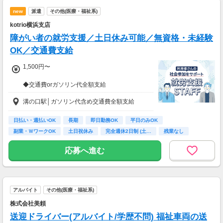
---
new
派遣
その他(医療・福祉系)
■65歳～69歳迄では他の年代と同じ現場でも
安全面・体力面の考慮により比較的低負荷の業
kotrio横浜支店
務、
障がい者の就労支援／土日休み可能／無資格・未経験
70歳以降では低負荷業務や季節により
相談の上短時間勤務をすることもあるため
OK／交通費支給
給与が上記になる場合がございます。
1,500円〜
＜月収例＞
◆交通費orガソリン代全額支給
月収32万8,800円可能
◆各種社会保険完備
（日給1万6,440円×月20日勤務）
溝の口駅│ガソリン代含め交通費全額支給
◆資格支援制度有
◆日払い・週払い制度（各規定有）
日払い・週払いOK
長期
即日勤務OK
平日のみOK
急な出費にあんしんの制度です。
副業・ＷワークOK
土日祝休み
完全週休2日制 (土…
残業なし
スマホからかんたんに申請が出来ます！
ボーナス・昇給あり
応募へ進む
アルバイト
その他(医療・福祉系)
株式会社美頼
送迎ドライバー(アルバイト/学歴不問) 福祉車両の送