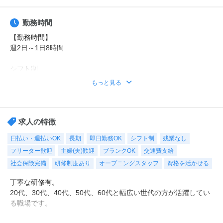
勤務時間
【勤務時間】
週2日～1日8時間
シフト制
時短や曜日固定などの希望もご相談ください。
もっと見る
勤務時間例
①8時30分～17時30分（休憩1時間）
②9時00分～18時00分（休憩1時間）
求人の特徴
※その他ご希望のお時間帯もご相談ください！
日払い・週払いOK
長期
即日勤務OK
シフト制
残業なし
フリーター歓迎
主婦(夫)歓迎
ブランクOK
交通費支給
【休日・休暇】
平日のみ、日勤のみ、週2日・・・などご希望をお聞かせくださ
社会保険完備
研修制度あり
オープニングスタッフ
資格を活かせる
い。
丁寧な研修有。
もちろん週5日フルタイムも大歓迎！
20代、30代、40代、50代、60代と幅広い世代の方が活躍してい
シフトも選べるので、あなたに合った働き方をご提案します！
る職場です。