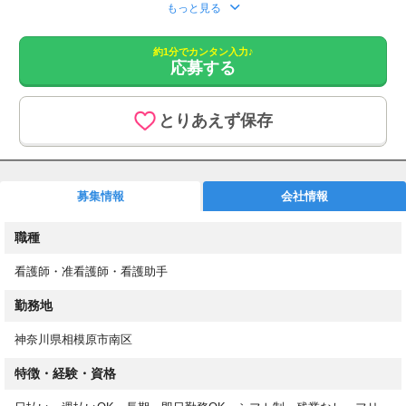
応募をいただきましたら、こちらより追ってご連絡させていただ
もっと見る
きます。
約1分でカンタン入力♪
1. 応募フォームからご応募
応募する
2. もしくはお電話にてお問い合わせください。
あなたのスキルを必要としている職場があります！
とりあえず保存
最短3日でお仕事開始！
高収入&働きやすさ重視のお仕事探し
介護業務とは分業の為、看護業務に専念できます。
募集情報
会社情報
週2日～/平日のみOK/日勤のみ/残業なし/即日勤務OK
20～60代の方や、子育てママさん・パパさんも活躍中！
職種
お仕事内容
看護師・准看護師・看護助手
介護施設やクリニックでの看護業務
※介護と看護のお仕事は分かれています。
勤務地
具体的には・・・
神奈川県相模原市南区
・健康相談
特徴・経験・資格
・入居者の健康管理やバイタルチェック
・服薬管理