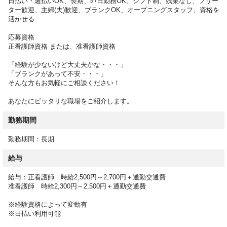
日払い・週払いOK、長期、即日勤務OK、シフト制、残業なし、フリー
・医師の指示による医療行為、受診の付き添い
ター歓迎、主婦(夫)歓迎、ブランクOK、オープニングスタッフ、資格を
など
活かせる
ミスマッチのない転職を実現するために、サポートいたします。
応募資格
正看護師資格 または、准看護師資格
お仕事開始後のフォロー体制も万全なのでご安心ください。
「経験が少ないけど大丈夫かな・・・」
「ブランクがあって不安・・・」
そんな方もお気軽にご相談ください！
あなたにピッタリな職場をご紹介します。
勤務期間
勤務期間：長期
給与
給与：正看護師 時給2,500円～2,700円＋通勤交通費
准看護師 時給2,300円～2,500円＋通勤交通費
※経験資格によって変動有
※日払い利用可能