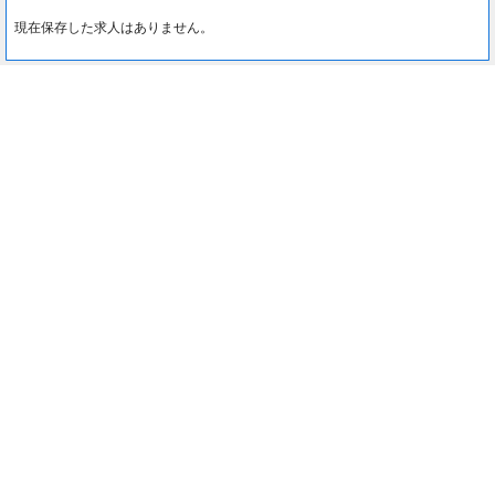
現在保存した求人はありません。
最近見た求人
0
約1分でカンタン入力♪
最近見た求人はありません。
応募する
注目コンテンツ