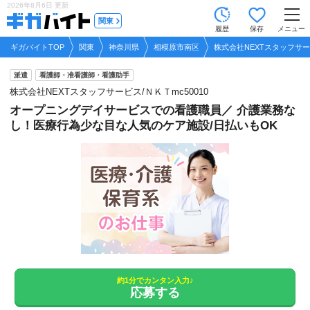
2026年8月6日
更新
tog
関東
履歴
保存
メニュー
nav
ギガバイトTOP
関東
神奈川県
相模原市南区
株式会社NEXTスタッフサービ
派遣
看護師・准看護師・看護助手
株式会社NEXTスタッフサービス/ＮＫＴmc50010
オープニングデイサービスでの看護職員／ 介護業務な
し！医療行為少な目な人気のケア施設/日払いもOK
約1分でカンタン入力♪
応募する