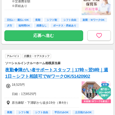
※交通費全額
※昇給あり
【月額報酬例】
売上65万2800円(1個160円×170個×24日)×90％
≪収入例≫
=58万7520円
◎日勤／経験者の場合
※上記は一例です。
日払い・週払いOK
長期
シフト制
シフト自由
副業・ＷワークOK
・日収(1,800*8)円（時給1,800円×8h）
夕方
短時間OK
残業なし
ボーナス・昇給あり
・月収316,800円（日収(1,800*8)円×月22回勤
務）
応募へ進む
※実働8時間以上からは更に時給25％UP
※スキルによって更にスタート時給がUPするこ
とも！
アルバイト
介護士・ケアスタッフ
※資格手当あり（時給50円～UP/資格の種類に
よって異なる）
ソーシャルインクルーホーム相模原当麻
支払方法：週払い
夜勤◆障がい者サポートスタッフ｜17時～翌9時｜週
※週払いOK（規定あり）
1日～シフト相談可でWワークOK/51420902
→金曜日締め最短翌週火曜日にお給料GET♪
（稼働開始時は手続き完了次第となります）
18,525円
交通費：別途全額支給
日給：1万8525円
※車・バイク通勤に関して施設により異なる場
※深夜割増賃金含む
原当麻駅・下溝駅から徒歩19分（車4分）
合あり（応相談）
・交通費規定内支給（バイク通勤・車通勤OK）
・試用期間なし
長期
シフト制
シフト自由
平日のみOK
土日祝のみOK