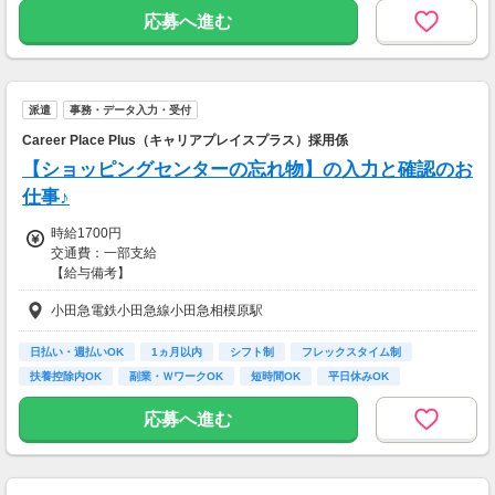
フリーター歓迎
以上)
応募へ進む
★シフト例：9-18時、7-11時、8-12時、9-16時
など
★平日のみ/午前/夕方/扶養内/パート/フル/短時
間など相談OK！
★短期2ヶ月～長期歓迎！
派遣
事務・データ入力・受付
Career Place Plus（キャリアプレイスプラス）採用係
【ショッピングセンターの忘れ物】の入力と確認のお
仕事♪
時給1700円
交通費：一部支給
【給与備考】
■昇給あり
小田急電鉄小田急線小田急相模原駅
■日払い・週払い・先払いもOK
■充実の研修あり◎
座学1ヵ月（もちろん給与は同じ）を含む、
日払い・週払いOK
1ヵ月以内
シフト制
フレックスタイム制
”超”丁寧な研修を行っています！
扶養控除内OK
副業・ＷワークOK
短時間OK
平日休みOK
不安なまま仕事をして頂くことは
完全週休2日制 (土…
一切ありません。
応募へ進む
ご安心くださいね！
＜ 即払い、週払い対応OKだから安心♪＞
歓迎会、送別会、セールetc...