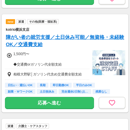
「学校の近くで」
「駅チカ」 など
(＊'ω')σスグに収入ＵＰしたい方必見♪
あなたの希望をご相談ください♪
給与以外に貰える手当が多数！
―――――――――――――――――――
new
派遣
その他(医療・福祉系)
★初勤務手当あり※規定による
kotrio横浜支店
★班長手当
⇒1日500円（班長3394名活躍中）
障がい者の就労支援／土日休み可能／無資格・未経験
OK／交通費支給
1,500円〜
◆交通費orガソリン代全額支給
◆各種社会保険完備
相模大野駅│ガソリン代含め交通費全額支給
◆資格支援制度有
◆日払い・週払い制度（各規定有）
日払い・週払いOK
長期
即日勤務OK
平日のみOK
急な出費にあんしんの制度です。
副業・ＷワークOK
土日祝休み
完全週休2日制 (土…
残業なし
スマホからかんたんに申請が出来ます！
ボーナス・昇給あり
応募へ進む
派遣
介護士・ケアスタッフ