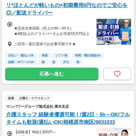
リ*ほとんどが軽いもの×初期費用0円なのでご安心を
◎／配送ドライバー
★完全出来高制（売上の90～95％）
★8割以上のドライバーさんが月収55万円以上
★支度金5～25万円補助あり（規定有）
ご自宅～直行直帰でお仕事可能です★
★選べる入社祝い金アリ
⇒「初回稼働1か月後に3万円」or「1年後に10
万円」or「2年後に20万円」選べます！
日払い・週払いOK
長期
シフト制
時間・曜日相談OK
副業・ＷワークOK
朝
昼
夕方
夜
1日100～130件程度配達する方がほとんど♪
ご都合にあわせてルートや個数は調整可能！
応募へ進む
※1日2万円保証の案件もあり！
【支払方法】
＊週払い可能（勤務の翌週にお支払い）
派遣
介護士・ケアスタッフ
＊現金手渡し・日払いご相談OK
＊前払い制度あり（稼働分のみ）
マンパワーグループ株式会社 厚木支店
＊確定申告支援あり
介護スタッフ 経験者優遇可能！/週2日・5h～OK/フル
【日収例】
タイムも歓迎/週払いOK/相模原市南区/9031033
売上2万1600円（1個160円×135個）×90％=約
【経験者】時給1,800円～
1万9000円