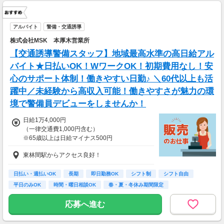
アルバイト
警備・交通誘導
株式会社MSK 本厚木営業所
【交通誘導警備スタッフ】地域最高水準の高日給アル
バイト★日払いOK！WワークOK！初期費用なし！安
心のサポート体制！働きやすい日勤♪ ＼60代以上も活
躍中／未経験から高収入可能！働きやすさが魅力の環
境で警備員デビューをしませんか！
日給1万4,000円
（一律交通費1,000円含む）
※65歳以上は日給マイナス500円
※70歳以上は日給マイナス2,000円
東林間駅からアクセス良好！
---
■交通誘導2級以上の資格をお持ちの方は
日払い・週払いOK
長期
即日勤務OK
シフト制
シフト自由
日給1万4,000円
平日のみOK
時間・曜日相談OK
春・夏・冬休み期間限定
（一律交通費1,000円含む）
副業・ＷワークOK
※65歳以上は日給マイナス500円
応募へ進む
※70歳以上は日給マイナス1,000円
★交通誘導2級（以上）として従事した場合