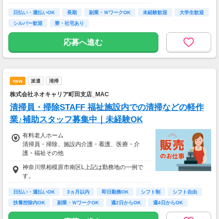
日払い・週払いOK
長期
副業・ＷワークOK
未経験歓迎
大学生歓迎
シルバー歓迎
寮・社宅あり
応募へ進む
new
派遣
清掃
株式会社ネオキャリア町田支店_MAC
清掃員・掃除STAFF 福祉施設内での清掃などの軽作
業♪補助スタッフ募集中｜未経験OK
有料老人ホーム
清掃員・掃除、施設内介護・看護、医療・介
護・福祉その他
時給1,600円
神奈川県相模原市南区L上記は勤務地の一例で
【経験・お持ちの資格によって異なります】
す。
■未経験の方（無資格）：時給1600円～
■未経験の方（有資格）：時給1600円～
日払い・週払いOK
3ヵ月以内
即日勤務OK
シフト制
シフト自由
■経験者（無資格）：時給1800円～
扶養控除内OK
副業・ＷワークOK
週2日からOK
週4日からOK
■経験者（有資格）：時給1800円～
■介護福祉士：時給1850円