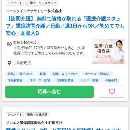
アルバイト
介護士・ケアスタッフ
毎月季節のイベントがたくさん。
急な出費でお財布がピンチ！！
ユースタイルラボラトリー株式会社
って時も、
【訪問介護】 無料で資格が取れる「医療介護スタッ
即払い・週払い制度があるので安心♪
フ」重度訪問介護／日勤／週1日からOK／初めてでも
お気軽にご相談ください☆
安心・高収入B
【交通費備考】
時給1,460円以上
※規定あり
※同行時給1,170円／深夜割増分を含む（先輩
社員に同行する際はこちらの時給になります。
入社後早い方で2週間で独り立ちも可能。）
古淵駅周辺
※交通費一部支給（既定あり）
【収入例】
日払い・週払いOK
長期
副業・ＷワークOK
ボーナス・昇給あり
週1回勤務の場合：1,460円×8時間×4回=4万6,7
未経験歓迎
フリーター歓迎
主婦(夫)歓迎
シルバー歓迎
年齢不問
20円
応募へ進む
週3回勤務の場合：1,460円×8時間×12回=14万
0,160円
週5回勤務の場合：1,460円×8時間×20回=23万
アルバイト
警備・交通誘導
3,600円
サンエス警備保障株式会社 町田支社