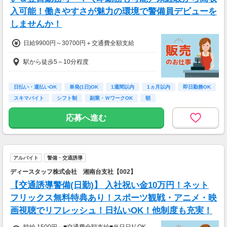
＿＿＿＿＿＿＿＿＿＿＿＿＿＿＿＿
入可能！働きやすさが魅力の環境で警備員デビューを
比べてみてください！この高日給！
隊員さんたちの『収入例』をご紹介
しませんか！
￣￣￣Ｖ￣￣￣￣￣￣￣￣￣￣￣￣
◆ガッツリ働くAさん／夜勤で月22日勤務
日給9900円～30700円＋交通費全額支給
夜勤日給15,500円×22日
→月収341,000円+交通費！！
駅から徒歩5～10分程度
◆時間を有効活用して働くBさん／日勤で月12
日勤務
日払い・週払いOK
単発(1日)OK
1週間以内
1ヵ月以内
即日勤務OK
日勤日給13,500円×12日
スキマバイト
シフト制
副業・ＷワークOK
朝
→月収162,000円+交通費！！
応募へ進む
アルバイト
警備・交通誘導
ディースタッフ株式会社 湘南台支社【002】
【交通誘導警備(日勤)】 入社祝い金10万円！ネット
フリックス無料特典あり！スポーツ観戦・アニメ・映
画視聴でリフレッシュ！日払いOK！他制度も充実！