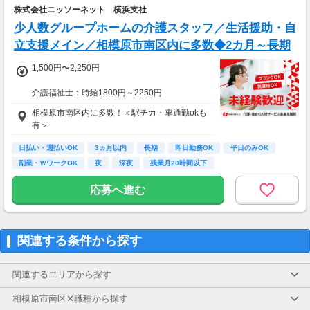
株式会社ニッソーネット 横浜支社
少人数グループホームの介護スタッフ／生活援助・自
立支援メイン／相模原市南区内に多数◆2カ月～長期
1,500円〜2,250円
介護福祉士：時給1800円～2250円
初任者以上：時給1600円～2000円
相模原市南区内に多数！＜駅チカ・車通勤okも
無資格の方：時給1500円～1875円
有＞
◆月26万以上
日払い・週払いOK
3ヵ月以内
長期
即日勤務OK
平日のみOK
月収：264000円（時給1500円×8h×22日)
副業・ＷワークOK
夜
深夜
残業月20時間以下
応募へ進む
関連する条件から探す
関連するエリアから探す
相模原市南区✕職種から探す