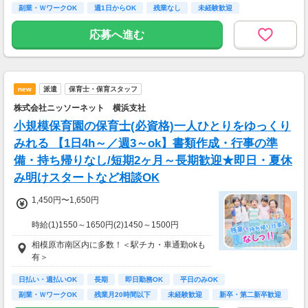
・雇用期間の定めあり（原則6ヶ月、4月・10月
副業・ＷワークOK
週1日からOK
残業なし
未経験歓迎
更新）
※個人評価、会社の経営状況により判断
応募へ進む
※更新上限：年数及び回数に上限無し
・昇給あり（年2回 個人の評価による）
new
派遣
保育士・保育スタッフ
＜月8日出勤の場合＞
日給18525円×週2日=月収148200円
株式会社ニッソーネット 横浜支社
小規模保育園の保育士(必資格)一人ひとりをゆっくり
みれる 【1日4h～／週3～ok】書類作成・行事の準
備・持ち帰りなし/短期2ヶ月～長期歓迎★即日・夏休
み明けスタートなど相談OK
1,450円〜1,650円
時給(1)1550～1650円(2)1450～1500円
(1)週40ｈ以上
相模原市南区内に多数！＜駅チカ・車通勤okも
(2)週40ｈ未満
有＞
【月収例】
290400円（時給1650円×8h×22日)
日払い・週払いOK
長期
即日勤務OK
平日のみOK
副業・ＷワークOK
残業月20時間以下
未経験歓迎
新卒・第二新卒歓迎
7：00～19：00で1日4ｈ～、週3～5日(週20h