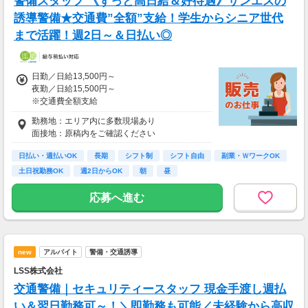
警備スタッフ 《ずっと高日給＆好待遇》サンエスの
誘導警備★交通費”全額”支給！学生からシニア世代
まで活躍！週2日～＆日払い◎
日勤／日給13,500円～
夜勤／日給15,500円～
※交通費全額支給
勤務地：エリア内に多数現場あり
▽交通誘導警備業務2級をお持ちの方
面接地：原稿内をご確認ください
日勤／日給14,000円～15,000円
夜勤／日給16,000円～17,000円
日払い・週払いOK
長期
シフト制
シフト自由
副業・ＷワークOK
土日祝勤務OK
週2日からOK
朝
昼
＜サンエス警備保障特別給付金＞
交通誘導2級または指導教育責任者の資格をお
応募へ進む
持ちの方には100,000円支給！
※30勤務で30,000円、更に30勤務で70,000円
※規定あり
＜日払いOK（規定あり）＞
new
アルバイト
警備・交通誘導
24時間ATMからお金をおろせるサービス使用！
LSS株式会社
仕事が終わってから給料をもらいに行く手間は
不要♪
交通警備｜セキュリティースタッフ 現金手渡し週払
い＆翌日勤務可～！＼即勤務も可能／未経験から高収