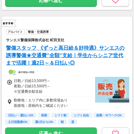
応募へ進む
生活費がかからないので、働いた分のほとんど
を貯金にまわすことができます！
★お仕事開始までの流れ★
応募→初回カウンセリング（電話15分）→希望
▼月収例
のお仕事へ応募（面接なし）→お仕事開始
25万5,300円
＝(時給1,200円×8h＋残業1h)×23日
アルバイト
警備・交通誘導
▼貯金の目安
サンエス警備保障株式会社 町田支社
＜リゾートバイト＞
警備スタッフ 《ずっと高日給＆好待遇》サンエスの
住まい ：無料
水道光熱費：無料
誘導警備★交通費”全額”支給！学生からシニア世代
Wi-Fi代 ：無料
まで活躍！週2日～＆日払い◎
食費 ：無料
スマホ ：0.5万円
そのほか ：1.5万円
日勤／日給13,500円～
社会保険 ：3万円
夜勤／日給15,500円～
-----------------------
※交通費全額支給
支出合計 ：5万円
→毎月20万円程度の貯金が目指せます！
勤務地：エリア内に多数現場あり
▽交通誘導警備業務2級をお持ちの方
短期でお金を貯めたい方にはピッタリ！
面接地：原稿内をご確認ください
日勤／日給14,000円～15,000円
夜勤／日給16,000円～17,000円
日払い・週払いOK
長期
シフト制
シフト自由
副業・ＷワークOK
土日祝勤務OK
週2日からOK
朝
昼
＜サンエス警備保障特別給付金＞
交通誘導2級または指導教育責任者の資格をお
応募へ進む