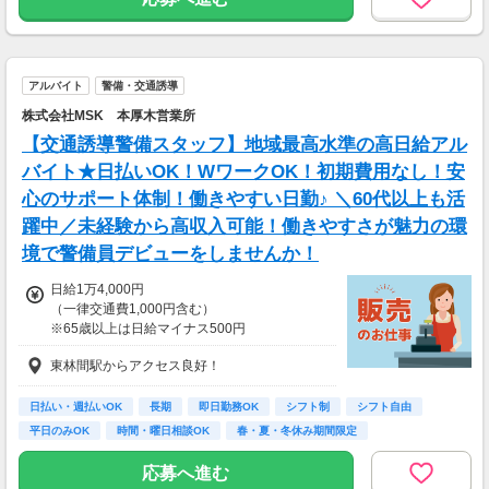
持ちの方には100,000円支給！
※30勤務で30,000円、更に30勤務で70,000円
※規定あり
＜日払いOK（規定あり）＞
アルバイト
警備・交通誘導
24時間ATMからお金をおろせるサービス使用！
株式会社MSK 本厚木営業所
仕事が終わってから給料をもらいに行く手間は
不要♪
【交通誘導警備スタッフ】地域最高水準の高日給アル
バイト★日払いOK！WワークOK！初期費用なし！安
＿＿＿＿＿＿＿＿＿＿＿＿＿＿＿＿
心のサポート体制！働きやすい日勤♪ ＼60代以上も活
比べてみてください！この高日給！
隊員さんたちの『収入例』をご紹介
躍中／未経験から高収入可能！働きやすさが魅力の環
￣￣￣Ｖ￣￣￣￣￣￣￣￣￣￣￣￣
境で警備員デビューをしませんか！
◆ガッツリ働くAさん／夜勤で月22日勤務
夜勤日給15,500円×22日
日給1万4,000円
→月収341,000円+交通費！！
（一律交通費1,000円含む）
※65歳以上は日給マイナス500円
◆時間を有効活用して働くBさん／日勤で月12
※70歳以上は日給マイナス2,000円
日勤務
東林間駅からアクセス良好！
日勤日給13,500円×12日
---
→月収162,000円+交通費！！
■交通誘導2級以上の資格をお持ちの方は
日払い・週払いOK
長期
即日勤務OK
シフト制
シフト自由
日給1万4,000円
平日のみOK
時間・曜日相談OK
春・夏・冬休み期間限定
（一律交通費1,000円含む）
副業・ＷワークOK
※65歳以上は日給マイナス500円
応募へ進む
※70歳以上は日給マイナス1,000円