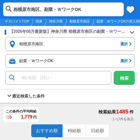
2026年8月9日
更新
tog
相模原市南区、副業・ＷワークOK
関東
履歴
保存
メニュー
nav
ギガバイトTOP
関東
神奈川県
相模原市南区
副業・ＷワークOKの求人情
【2026年08月最新版】神奈川県 相模原市南区の副業・ＷワークOKのバイト・アルバイト・パートの求人募集情報
相模原市南区
選択
副業・ＷワークOK
選択
検索
最近検索した条件
1485
この条件の平均時給
検索結果
件
1,779
円
1~17件を表示
おすすめ順
時給順
日給順