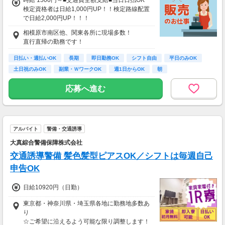
時給 1500円～■交通費全額支給■当日日払OK
検定資格者は日給1,000円UP！！検定路線配置
で日給2,000円UP！！！
////////////////////////////////////////
相模原市南区他、関東各所に現場多数！
日給12000円以上
直行直帰の勤務です！
（一律手当を含む）
※時給換算→1500円/時
日払い・週払いOK
長期
即日勤務OK
シフト自由
平日のみOK
/////////////////////////////////////////
土日祝のみOK
副業・ＷワークOK
週1日からOK
朝
応募へ進む
アルバイト
警備・交通誘導
大真綜合警備保障株式会社
交通誘導警備 髪色髪型ピアスOK／シフトは毎週自己
申告OK
日給10920円（日勤）
東京都・神奈川県・埼玉県各地に勤務地多数あ
り
☆ご希望に沿えるよう可能な限り調整します！