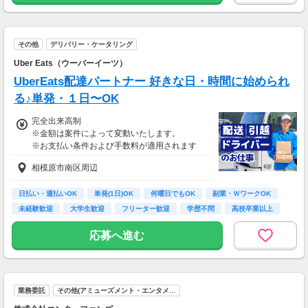
★交通誘導2級（以上）として従事した場合
1勤務につき1000円支給！！
---
その他
デリバリー・ケータリング
■65歳～69歳迄では他の年代と同じ現場でも
安全面・体力面の考慮により比較的低負荷の業
Uber Eats（ウーバーイーツ）
務、
UberEats配達パートナー 好きな日・時間に始められ
70歳以降では低負荷業務や季節により
相談の上短時間勤務をすることもあるため
る♪単発・１日〜OK
給与が上記になる場合がございます。
完全出来高制
※金額は案件によって変動いたします。
＜月収例＞
※お支払い条件および手数料が適用されます
月収28万円可能
（日給1万4,000円×月20日勤務）
相模原市南区周辺
日払い・週払いOK
単発(1日)OK
何曜日でもOK
副業・ＷワークOK
未経験歓迎
大学生歓迎
フリーター歓迎
学歴不問
高校卒業以上
応募へ進む
業務委託
その他(アミューズメント・エンタメ…