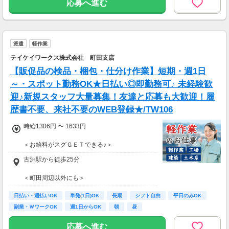
応募へ進む
派遣
軽作業
テイケイワークス株式会社 町田支店
【販促品の検品・梱包・仕分け作業】短期・週1日
～・スポット勤務OK★日払い◎即勤務可♪ 未経験歓
迎♪新規スタッフ大量募集！友達と応募も大歓迎！履
歴書不要、来社不要のWEB登録★/TW106
時給1306円 〜 1633円
＜お給料がスグＧＥＴできる♪＞
【日払いＯＫ】(規定あり)
古淵駅から徒歩25分
【週払いＯＫ】(金〆切、翌金支払い)
支払方法はその都度変更可能◎
＜町田周辺以外にも＞
日払い&現金手渡しOK！！
相模大野・小田急相模原・中央林間
日払い・週払いOK
東林間・座間・成瀬・長津田・古淵
単発(1日)OK
長期
シフト自由
平日のみOK
玉川学園前・新百合ヶ丘など
副業・ＷワークOK
週1日からOK
朝
昼
＜週5日勤務の場合＞
時給1306円×1日7h勤務×月21日
「家の近くで」
応募へ進む
→月収19万1982円