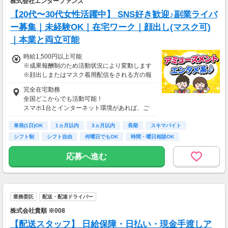
株式会社エンターファンズ
【20代〜30代女性活躍中】 SNS好き歓迎♪副業ライバ
ー募集｜未経験OK｜在宅ワーク｜顔出し(マスク可)
｜本業と両立可能
時給1,500円以上可能
※成果報酬制のため活動状況により変動します
※顔出しまたはマスク着用配信をされる方の報
酬基準となります
完全在宅勤務
【収入例】
全国どこからでも活動可能！
■事務職Aさん（週3日・月50時間程度）
スマホ1台とインターネット環境があれば、ご
月収8万円～15万円
自宅からスタートできます。
■営業職Bさん（週4日・月80時間程度）
単発(1日)OK
通勤時間ゼロだから、本業やプライベートとの
1ヵ月以内
3ヵ月以内
長期
スキマバイト
月収15万円～25万円
両立もラクラク♪
シフト制
シフト自由
何曜日でもOK
時間・曜日相談OK
■主婦Cさん（月100時間程度）
月収20万円以上
応募へ進む
現在活躍中のライバーの多くは会社員や主婦の
方。
本業や家庭と両立しながら副業として活動され
ています。
業務委託
配送・配達ドライバー
株式会社貴順 ※008
【配送スタッフ】 日給保障・日払い・現金手渡しア