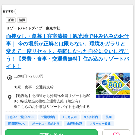
1勤務につき1000円支給！！
---
■65歳～69歳迄では他の年代と同じ現場でも
安全面・体力面の考慮により比較的低負荷の業
派遣
清掃
務、
リゾートバイトダイブ 東京本社
70歳以降では低負荷業務や季節により
相談の上短時間勤務をすることもあるため
面接なし・急募｜客室清掃｜観光地で住み込みのお仕
給与が上記になる場合がございます。
事｜ 今の場所が正解とは限らない。環境をガラリと
変えて一度リセット。身軽になった自分に会いに行こ
＜月収例＞
月収28万円可能
う！【寮費・食事・交通費無料】住み込みリゾートバ
（日給1万4,000円×月20日勤務）
イト！
1,200円〜2,000円
★寮・食事・交通費支給
住み込みのお仕事のため、以下の補助がありま
【勤務地】北海道から沖縄迄全国リゾート地80
す。
0ヶ所/現地迄の往復交通費支給（規定有）
・寮費・光熱費無料（個室あり）
※こちらのお仕事はリゾートバイトを紹介する
・食事無料
募集となっており実際に募集がある勤務地と異
・Wi-Fiあり
日払い・週払いOK
なる場合がございます。
1週間以内
1ヵ月以内
3ヵ月以内
長期
・往復交通費支給（上限あり）
カウンセリングでご希望条件をお伺いし、全国
即日勤務OK
ボーナス・昇給あり
未経験歓迎
フリーター歓迎
※勤務地による
からお仕事をご案内いたします。※ご自宅から
の通勤も可