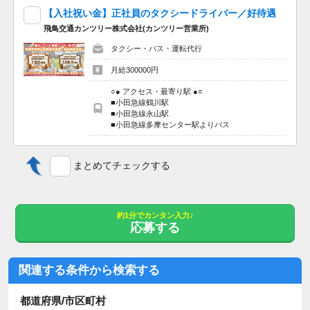
昇給あり 年1回
【入社祝い金】正社員のタクシードライバー／好待遇
飛鳥交通カンツリー株式会社(カンツリー営業所)
基本給は基礎給、職能給、勤労給の合計となる賞与あり 前年度
タクシー・バス・運転代行
実績 年2回・2ヶ月分（基本給は基礎給と職能給の合計額が対象
賞与年2回（6月12月、各15万支給））
月給300000円
○● アクセス・最寄り駅 ●○
【求人の特徴】
■小田急線鶴川駅
学歴不問/昇給あり/40代活躍中/マイカー通勤可/社内禁煙/育児休
■小田急線永山駅
暇あり/女性活躍中
■小田急線多摩センター駅よりバス
【特記事項】
まとめてチェックする
当社は、警備会社のALSOKグループであるという強みを最大限
に活用し、お客様が楽しくはつらつとした、自分らしく過ごせる
「安全・安心」な毎日をご提供いたします。すべての事業所に
ALSOKのセキュリティを導入
約1分でカンタン入力♪
より良いサービスは、より良い職場から☆ALSOK監修の各種訓
応募する
練や研修精度充実◎
車通勤OK,住宅手当あり,ブランクOK,産休・育休,社会保険完備
関連する条件から検索する
学歴不問
都道府県/市区町村