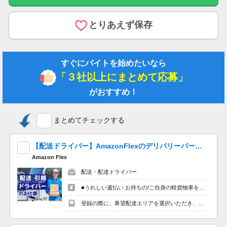
（2月は8日）
有給休暇 あり
とりあえず保存
【給与詳細】
すぐにバイトを始めたいなら
給与下限：月給 196,000円～
「３社以上にまとめて応募」
給与上限：月給 335,500円
がおすすめ！
基本給 173,672円～180,000円
資格手当 10,000円
まとめてチェックする
（介護福祉士）10,000円（ケアマネジャーをお持ちの方の場合、
ケアマネジャーの資格手当+5,000円を支給）
【配送ドライバー】AmazonFlexのデリバリーパートナーを大量募集中！ 夕方以降４時間程度最大10,200円の報酬も可能!※単発OK！嬉しい「週払い」！
（ケアマネジャー）10,000円
Amazon Flex
夜勤手当 6,500円／回・5回／月
役職手当 5,000円～98,000円
配送・配達ドライバー
住宅手当 （賃貸）10,000円※条件あり
■うれしい週払い お持ちの/ご自身の軽貨物車を使用する場合、４時間程度で最大9,600円。夕方以降の稼働※だと４時間程度で最大10,200円の報酬が獲得可能！給与ではなく、委託業務に応じた報酬をお支払いする業務委託のお仕事です。うれしい週払い。 ※関東圏4-6月に１8時以降稼働した場合を想定。地域により異なります ※報酬は規約にしたがい配達完了の15日後に支払いますが、可能な場合は、より早く、週払いで前週稼働分をお支払いします。 登録の際に、希望配達エリアを選択いただき、そのエリアでの業務を委託します（業務委託）。
処遇改善 60,000円
特定処遇改善 あり
登録の際に、希望配達エリアを選択いただき、そのエリアでの業務を委託します（業務委託）。
給与支払日 毎月末日締 翌月15日支払い