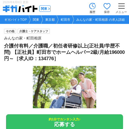
2026年8月6日
更新
tog
関東
履歴
保存
メニュー
nav
ギガバイトTOP
関東
東京都
町田市
みんなの家・町田相原 の求人詳細
その他
介護士・ケアスタッフ
みんなの家・町田相原
介護付有料／介護職／初任者研修以上(正社員/学歴不
問) 【正社員】町田市でホームヘルパー2級/月給196000
円～［求人ID：134776］
約1分でカンタン入力♪
応募する