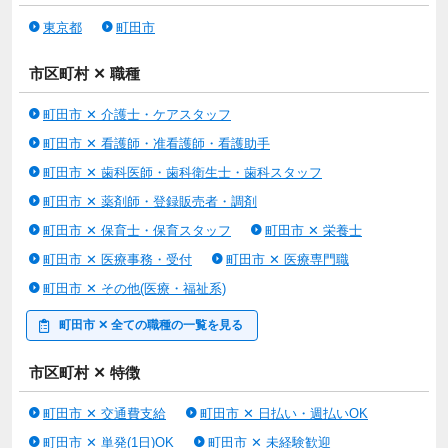
東京都
町田市
◆社員寮：単身用 なし、家族用 なし
◆有給休暇：あり
市区町村 ✕ 職種
◆車通勤：車通勤可 無料駐車場あり、通勤手当月上限50000円
町田市 ✕ 介護士・ケアスタッフ
確定拠出年金制度 あり（許可がおりた場合のみ）
町田市 ✕ 看護師・准看護師・看護助手
定年65歳
町田市 ✕ 歯科医師・歯科衛生士・歯科スタッフ
再雇用70歳まで
【年齢要件は雇用対策法 １号を適用の上、制限を設けていま
町田市 ✕ 薬剤師・登録販売者・調剤
す】
町田市 ✕ 保育士・保育スタッフ
町田市 ✕ 栄養士
本求人はライフワンズ株式会社が掲載している人材紹介求人で
町田市 ✕ 医療事務・受付
町田市 ✕ 医療専門職
す。
町田市 ✕ その他(医療・福祉系)
職業紹介事業者名：ライフワンズ株式会社
事業許可番号：13-ユ-303765
町田市 ✕ 全ての職種の一覧を見る
市区町村 ✕ 特徴
情報提供元：
Workgate(ワークゲート株式会社)
町田市 ✕ 交通費支給
町田市 ✕ 日払い・週払いOK
町田市 ✕ 単発(1日)OK
町田市 ✕ 未経験歓迎