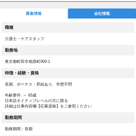
全室個室
募集情報
会社情報
介護業務
職種
保有資格によって内容が異なることもあり
有料老人ホームでは、入居されている高齢者の方々をご入居者様
介護士・ケアスタッフ
と呼ぶのが一般的です。
勤務地
ただ単に日常生活の支援をするという観点で介護を行うのではな
く、100人いれば、100通りの生活があることを念頭に、好きな
東京都町田市相原町900-1
ことや嫌いなこと、趣味や大切にしている生活習慣を一人ひとり
特徴・経験・資格
のライフスタイルや価値観、人生観などの要望を実現させること
も重要なミッションです。
長期、ボーナス・昇給あり、学歴不問
年齢要件: ～ 65歳
具体的には、ご入居者様の生活プラン（ケアプラン）の立案・実
日本語ネイティブレベルの方に限る
施。身体的な介助や身の回りの手伝い、アクティビティや行事の
詳細は仕事内容欄【応募資格】をご参照ください
企画・立案、などサービス提供の核として活躍を期待されていま
勤務期間
す。
勤務期間：長期