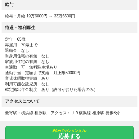
【応募資格】
給与
介護福祉士 実務者研修（ヘルパー1級） 初任者研修（ヘルパー2
級）の資格をお持ちの方
給与：月給 19万6000円 ～ 33万5500円
要経験
待遇・福利厚生
※応募の際に、保有資格をご記載いただくと、選考がスムーズで
す。
定年 65歳
再雇用 70歳まで
退職金 なし
【勤務時間】
単身用住宅の有無 なし
07:00-16:00
家族用住宅の有無 なし
09:00-18:00
車通勤 可 無料駐車場あり
通勤手当 定額まで支給 月上限50000円
11:00-20:00
育児休暇取得実績 あり
17:00-10:00休憩時間（日勤） 60分
利用可能な託児所 なし
休憩時間（夜勤） 60分時間外 月平均10時間
確定拠出年金制度 あり（許可がおりた場合のみ）
時間外月平均10時間程度
アクセスについて
【休日】
最寄駅：横浜線 相原駅 アクセス：ＪＲ横浜線 相原駅 徒歩8分
シフト制月9休
介護休暇有
約1分でカンタン入力♪
産前・産後休暇有
応募する
育児休暇有