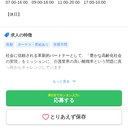
07:00-16:00 09:00-18:00 11:00-20:00 17:00-10:00
【休日】
シフト制月9休
求人の特徴
長期
ボーナス・昇給あり
学歴不問
社会に信頼される革新的パートナーとして、「豊かな高齢化社会
の実現」をミッションに、介護業界の高い離職率という問題に真
っ向からチャレンジしています。
■お一人お一人のご希望の条件を、専任の担当がじっくり伺っ
もっと見る
て、お勧めの求人をご紹介致します。
■職場の雰囲気など、詳細な情報もご紹介。
約1分でカンタン入力♪
■面接対策や、履歴の添削など、転職活動を全面的にサポート！
応募する
■非公開の特別求人もございます。
■LINEでの転職相談も行っております。
とりあえず保存
【仕事内容】
介護付有料＜2012年11月OPEN＞でのお仕事です