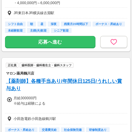
・4,000,000円～6,000,000円
【月額報酬例】
売上65万2800円(1個160円×170個×24日)×90％
JR東日本JR横浜線古淵駅
※給与は経験・能力などにより優遇
=58万7520円
※上記は一例です。
シフト自由
朝
昼
深夜
残業月20時間以下
ボーナス・昇給あり
◇賞与：3.00ヵ月分/年2回(7月/12月)
未経験歓迎
主婦(夫)歓迎
シニア歓迎
◇昇給：年1回(4月)
応募へ進む
【交通費】
全額支給
正社員
歯科医師・歯科衛生士・歯科スタッフ
マロン薬局鶴川店
【薬剤師】各種手当あり/年間休日125日/うれしい賞
与あり
月給300000円
※給与は経験による
■各種手当
小田急電鉄小田急線鶴川駅
・時間外手当
・住居手当
ボーナス・昇給あり
交通費支給
社会保険完備
研修制度あり