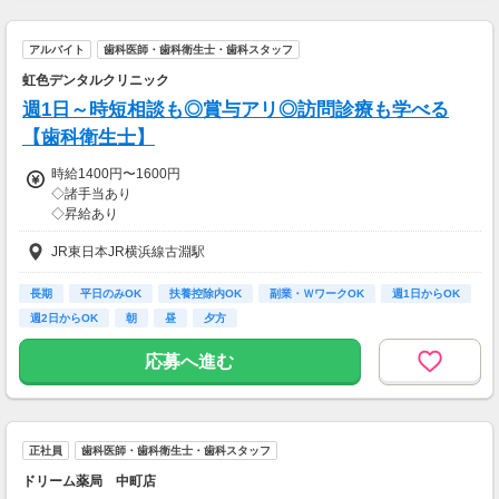
■賞与：年2回(基本給の4ヵ月分※年間)
アルバイト
歯科医師・歯科衛生士・歯科スタッフ
【収入例】
■30歳経験者：450～470万円
虹色デンタルクリニック
■管理薬剤師：500～550万円程度
週1日～時短相談も◎賞与アリ◎訪問診療も学べる
【交通費】
【歯科衛生士】
一部支給
時給1400円〜1600円
◇諸手当あり
◇昇給あり
◇賞与あり（条件あり）
JR東日本JR横浜線古淵駅
【交通費】
全額支給
長期
平日のみOK
扶養控除内OK
副業・ＷワークOK
週1日からOK
週2日からOK
朝
昼
夕方
応募へ進む
正社員
歯科医師・歯科衛生士・歯科スタッフ
ドリーム薬局 中町店