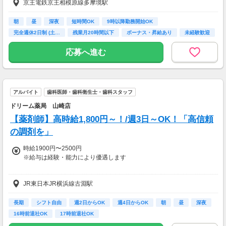
京王電鉄京王相模原線多摩境駅
配偶者：10,000円
子ども：5,000円
■残業手当
朝
昼
深夜
短時間OK
9時以降勤務開始OK
■役職手当
完全週休2日制 (土…
残業月20時間以下
ボーナス・昇給あり
未経験歓迎
■資格手当
■皆勤手当
応募へ進む
■昇給：年1回
■賞与：年2回(基本給の4ヵ月分※年間)
アルバイト
歯科医師・歯科衛生士・歯科スタッフ
【収入例】
■30歳経験者：450～470万円
ドリーム薬局 山崎店
■管理薬剤師：500～550万円程度
【薬剤師】高時給1,800円～！/週3日～OK！「高信頼
【交通費】
の調剤を」
一部支給
時給1900円〜2500円
※給与は経験・能力により優遇します
【交通費】
JR東日本JR横浜線古淵駅
全額支給
長期
シフト自由
週2日からOK
週4日からOK
朝
昼
深夜
16時前退社OK
17時前退社OK