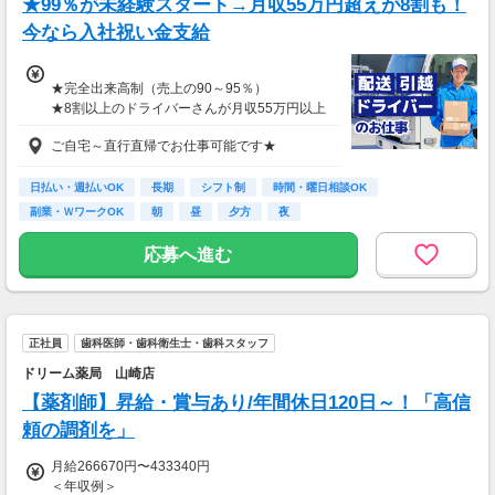
★99％が未経験スタート→月収55万円超えが8割も！
今なら入社祝い金支給
★完全出来高制（売上の90～95％）
★8割以上のドライバーさんが月収55万円以上
★支度金5～25万円補助あり（規定有）
ご自宅～直行直帰でお仕事可能です★
★選べる入社祝い金アリ
⇒「初回稼働1か月後に3万円」or「1年後に10
万円」or「2年後に20万円」選べます！
日払い・週払いOK
長期
シフト制
時間・曜日相談OK
副業・ＷワークOK
朝
昼
夕方
夜
1日100～130件程度配達する方がほとんど♪
ご都合にあわせてルートや個数は調整可能！
応募へ進む
※1日2万円保証の案件もあり！
【支払方法】
＊週払い可能（勤務の翌週にお支払い）
正社員
歯科医師・歯科衛生士・歯科スタッフ
＊現金手渡し・日払いご相談OK
＊前払い制度あり（稼働分のみ）
ドリーム薬局 山崎店
＊確定申告支援あり
【薬剤師】昇給・賞与あり/年間休日120日～！「高信
【日収例】
頼の調剤を」
売上2万1600円（1個160円×135個）×90％=約
月給266670円〜433340円
1万9000円
＜年収例＞