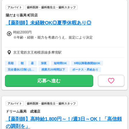
アルバイト
歯科医師・歯科衛生士・歯科スタッフ
陽だまり薬局 町田店
【薬剤師】未経験OK◎夏季休暇あり◎
時給2000円
※年齢・経験・能力を考慮のうえ、規定により決定
■家族手当
京王電鉄京王相模原線多摩境駅
配偶者：10,000円
子ども：5,000円
■残業手当
長期
朝
昼
深夜
短時間OK
9時以降勤務開始OK
■役職手当
完全週休2日制 (土…
残業月20時間以下
ボーナス・昇給あり
■資格手当
■皆勤手当
応募へ進む
■昇給：年1回
■賞与：年2回(基本給の4ヵ月分※年間)
アルバイト
歯科医師・歯科衛生士・歯科スタッフ
【収入例】
■30歳経験者：450～470万円
ドリーム薬局 成瀬店
■管理薬剤師：500～550万円程度
【薬剤師】高時給1,800円～！/週3日～OK！「高信頼
【交通費】
の調剤を」