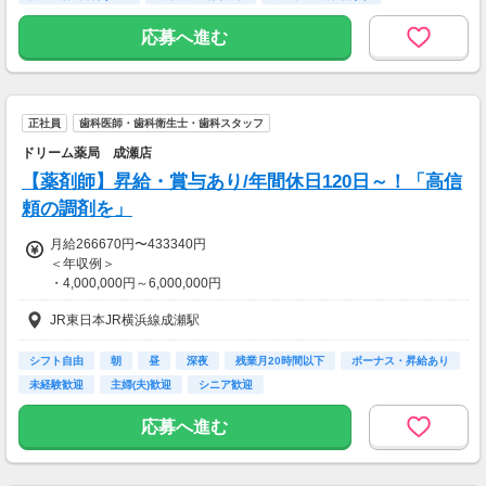
■資格手当
■皆勤手当
応募へ進む
■昇給：年1回
■賞与：年2回(基本給の4ヵ月分※年間)
正社員
歯科医師・歯科衛生士・歯科スタッフ
【収入例】
■30歳経験者：450～470万円
ドリーム薬局 成瀬店
■管理薬剤師：500～550万円程度
【薬剤師】昇給・賞与あり/年間休日120日～！「高信
【交通費】
頼の調剤を」
一部支給
月給266670円〜433340円
＜年収例＞
・4,000,000円～6,000,000円
JR東日本JR横浜線成瀬駅
※給与は経験・能力などにより優遇
シフト自由
朝
昼
深夜
残業月20時間以下
ボーナス・昇給あり
◇賞与：3.00ヵ月分/年2回(7月/12月)
未経験歓迎
主婦(夫)歓迎
シニア歓迎
◇昇給：年1回(4月)
応募へ進む
【交通費】
全額支給