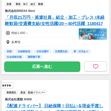
派遣
製造・加工・組立・整備
株式会社BREXA Next
「月収21万円・派遣社員」組立・加工・プレス /未経
験歓迎/交通費支給/女性活躍/20～40代活躍_1180417
時給1,400～
多摩境
長期
未経験歓迎
女性活躍中
交通費支給
寮・社宅あり
社会保険完備
履歴書不要
応募へ進む
業務委託
配送・配達ドライバー
株式会社貴順 ※008
【配達ドライバー】 日給保障！日払い＆現金手渡し