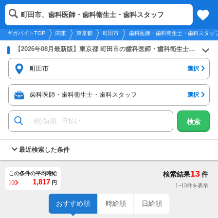
2026年8月7日
更新
tog
町田市、歯科医師・歯科衛生士・歯科スタッフ
関東
履歴
保存
メニュー
nav
ギガバイトTOP
関東
東京都
町田市
歯科医師・歯科衛生士・歯科スタッ
【2026年08月最新版】東京都 町田市の歯科医師・歯科衛生士・歯科スタッフのバイト・アルバイト・パートの求人募集情報
町田市
選択
歯科医師・歯科衛生士・歯科スタッフ
選択
検索
最近検索した条件
13
この条件の平均時給
検索結果
件
1,817
円
1~13件を表示
おすすめ順
時給順
日給順