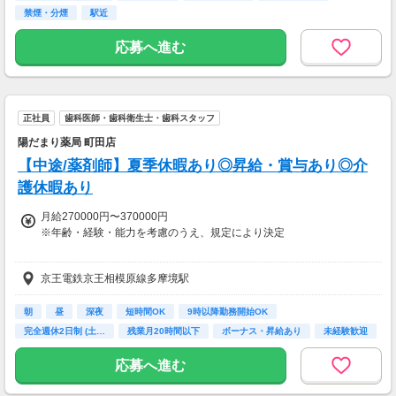
■昇給あり
禁煙・分煙
駅近
年1回(10月)
応募へ進む
■賞与あり
年2回/実績基準内賃金3.2ヵ月(7月・12月)
【交通費】
正社員
歯科医師・歯科衛生士・歯科スタッフ
一部支給
陽だまり薬局 町田店
【中途/薬剤師】夏季休暇あり◎昇給・賞与あり◎介
護休暇あり
月給270000円〜370000円
※年齢・経験・能力を考慮のうえ、規定により決定
■家族手当
京王電鉄京王相模原線多摩境駅
配偶者：10,000円
子ども：5,000円
■残業手当
朝
昼
深夜
短時間OK
9時以降勤務開始OK
■役職手当
完全週休2日制 (土…
残業月20時間以下
ボーナス・昇給あり
未経験歓迎
■資格手当
■皆勤手当
応募へ進む
■昇給：年1回