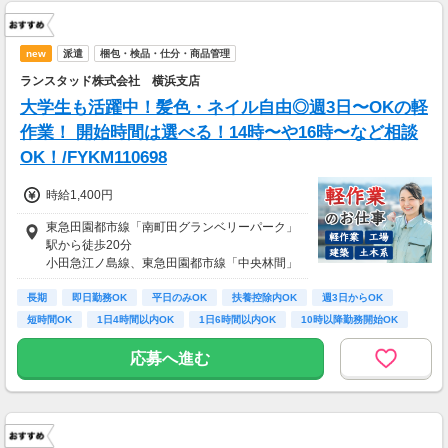
new
派遣
梱包・検品・仕分・商品管理
ランスタッド株式会社 横浜支店
大学生も活躍中！髪色・ネイル自由◎週3日〜OKの軽
作業！ 開始時間は選べる！14時〜や16時〜など相談
OK！/FYKM110698
時給1,400円
東急田園都市線「南町田グランベリーパーク」
駅から徒歩20分
小田急江ノ島線、東急田園都市線「中央林間」
駅から車18分
長期
小田急江ノ島線、相鉄本線「大和」駅から車20
即日勤務OK
平日のみOK
扶養控除内OK
週3日からOK
分
短時間OK
1日4時間以内OK
1日6時間以内OK
10時以降勤務開始OK
応募へ進む