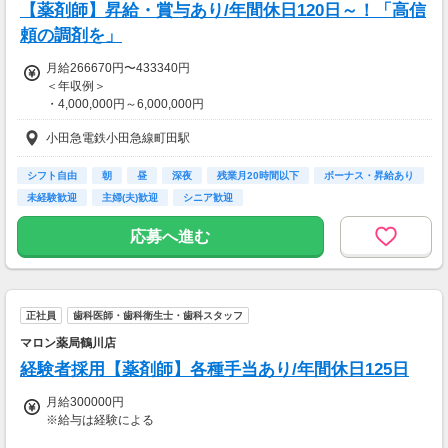
【薬剤師】昇給・賞与あり/年間休日120日～！「高信
頼の調剤を」
月給266670円〜433340円
＜年収例＞
・4,000,000円～6,000,000円
小田急電鉄小田急線町田駅
※給与は経験・能力などにより優遇
シフト自由
朝
昼
深夜
残業月20時間以下
ボーナス・昇給あり
◇賞与：3.00ヵ月分/年2回(7月/12月)
未経験歓迎
主婦(夫)歓迎
シニア歓迎
◇昇給：年1回(4月)
応募へ進む
【交通費】
全額支給
正社員
歯科医師・歯科衛生士・歯科スタッフ
マロン薬局鶴川店
経験者採用【薬剤師】各種手当あり/年間休日125日
月給300000円
※給与は経験による