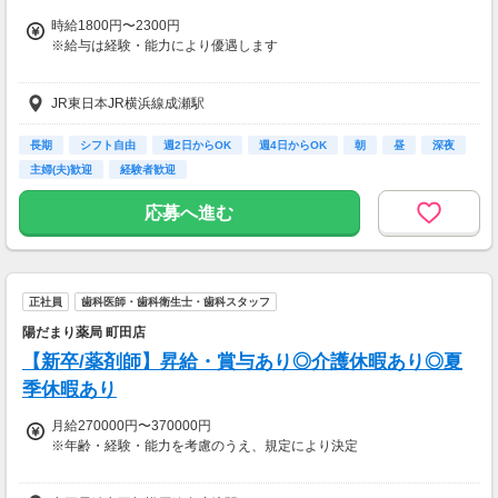
一部支給
時給1800円〜2300円
※給与は経験・能力により優遇します
【交通費】
JR東日本JR横浜線成瀬駅
全額支給
長期
シフト自由
週2日からOK
週4日からOK
朝
昼
深夜
主婦(夫)歓迎
経験者歓迎
応募へ進む
正社員
歯科医師・歯科衛生士・歯科スタッフ
陽だまり薬局 町田店
【新卒/薬剤師】昇給・賞与あり◎介護休暇あり◎夏
季休暇あり
月給270000円〜370000円
※年齢・経験・能力を考慮のうえ、規定により決定
■家族手当