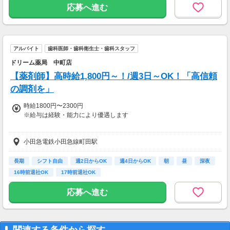
応募へ進む
アルバイト
歯科医師・歯科衛生士・歯科スタッフ
ドリーム薬局 中町店
【薬剤師】高時給1,800円～！/週3日～OK！「高信頼
の調剤を」
時給1800円〜2300円
※給与は経験・能力により優遇します
【交通費】
小田急電鉄小田急線町田駅
全額支給
長期
シフト自由
週2日からOK
週4日からOK
朝
昼
深夜
16時前退社OK
17時前退社OK
応募へ進む
関連する条件から探す