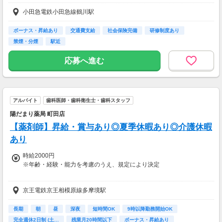
■各種手当
小田急電鉄小田急線鶴川駅
・時間外手当
・住居手当
ボーナス・昇給あり
交通費支給
社会保険完備
研修制度あり
■昇給あり
禁煙・分煙
駅近
年1回(10月)
応募へ進む
■賞与あり
年2回/実績基準内賃金3.2ヵ月(7月・12月)
【交通費】
アルバイト
歯科医師・歯科衛生士・歯科スタッフ
一部支給
陽だまり薬局 町田店
【薬剤師】昇給・賞与あり◎夏季休暇あり◎介護休暇
あり
時給2000円
※年齢・経験・能力を考慮のうえ、規定により決定
■家族手当
京王電鉄京王相模原線多摩境駅
配偶者：10,000円
子ども：5,000円
■残業手当
長期
朝
昼
深夜
短時間OK
9時以降勤務開始OK
■役職手当
完全週休2日制 (土…
残業月20時間以下
ボーナス・昇給あり