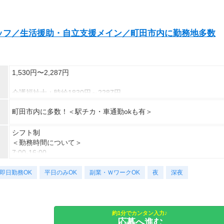
（稼働開始時は手続き完了次第となります）
◇9：00～13：00など
交通費：別途全額支給
短時間勤務も相談できる！
ッフ／生活援助・自立支援メイン／町田市内に勤務地多数
※車・バイク通勤に関して施設により異なる場合あり（応相談）
◇9：00～16：00など
子どもが学校に行っている間に働ける！
◇7：00～14：00など
1,530円〜2,287円
夕方からWワークの方に最適！
介護福祉士：時給1830円～2287円
◇10：00～19：00など
初任者以上：時給1730円～2162円
しっかりフルタイム勤務も可能！
町田市内に多数！＜駅チカ・車通勤okも有＞
無資格の方：時給1530円～1912円
◆月26万以上
あなたの希望のシフト時間を叶えます！
シフト制
応募後になんでも相談してくださいね！
月収：269280円（時給1530円×8h×22日)
＜勤務時間について＞
7:00-16:00
※上記はシフトの一例です。
9:00-18:00
登録制のため、案件により異なります。
即日勤務OK
11:00-20:00
平日のみOK
副業・ＷワークOK
夜
深夜
16:00-翌10:00
実働8-16h/週5日
【下記も相談OK】
短時間・週3
約1分でカンタン入力♪
応募へ進む
平日のみ