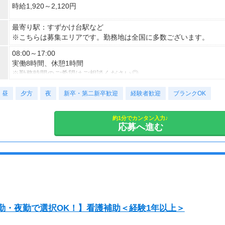
時給1,920～2,120円
最寄り駅：すずかけ台駅など
※こちらは募集エリアです。勤務地は全国に多数ございます。
08:00～17:00
実働8時間、休憩1時間
※勤務時間のご希望はご相談ください◎
昼
■契約期間：2ヶ月以上
夕方
夜
新卒・第二新卒歓迎
経験者歓迎
ブランクOK
■即日勤務OK！
約1分でカンタン入力♪
応募へ進む
勤・夜勤で選択OK！】看護補助＜経験1年以上＞