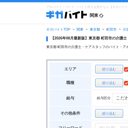
アルバイト・パート・バイト求人を探すなら【ギガバイト
関東
ギガバイトTOP
関東
東京都
町田市
介
【2026年08月最新版】東京都 町田市の介
東京都 町田市の介護士・ケアスタッフのバイト・ア
エリア
絞り込む
職種
絞り込む
給与区分
給与
その他条件
絞り込む