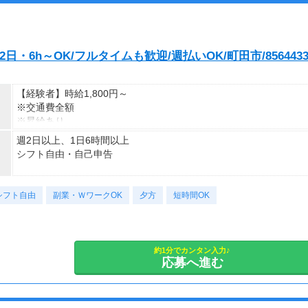
・6h～OK/フルタイムも歓迎/週払いOK/町田市/856443
【経験者】時給1,800円～
※交通費全額
※昇給あり
週2日以上、1日6時間以上
≪収入例≫
シフト自由・自己申告
◎日勤／経験者の場合
・日収(1,800*8)円（時給1,800円×8h）
■シフトは希望制■
・月収316,800円（日収(1,800*8)円×月22回勤務）
シフト自由
応募後、あなたの希望をお伺いして、
副業・ＷワークOK
夕方
短時間OK
ピッタリのシフトや働き方をご案内しますよ♪
※実働8時間以上からは更に時給25％UP
※スキルによって更にスタート時給がUPすることも！
■日勤シフト■
※資格手当あり（時給50円～UP/資格の種類によって異なる）
7：00～21：00
約1分でカンタン入力♪
支払方法：週払い
応募へ進む
※勤務時間に合わせて30分～1ｈの休憩あり
※この時間内で、働けるご希望時間帯をもとにお探し致します。
※週払いOK（規定あり）
→金曜日締め最短翌週火曜日にお給料GET♪
■シフト例■