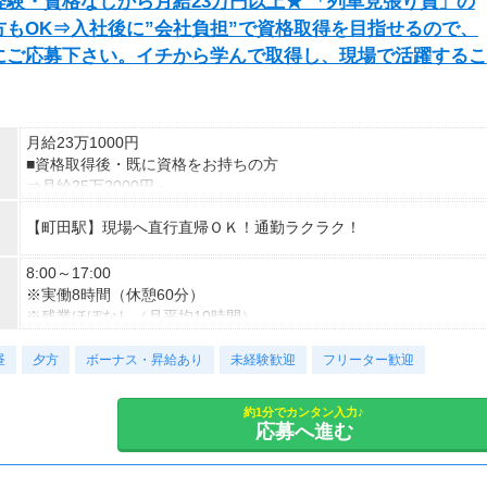
験・資格なしから月給23万円以上★ 「列車見張り員」の
もOK⇒入社後に”会社負担”で資格取得を目指せるので、
にご応募下さい。イチから学んで取得し、現場で活躍するこ
月給23万1000円
■資格取得後・既に資格をお持ちの方
⇒月給25万2000円～
【町田駅】現場へ直行直帰ＯＫ！通勤ラクラク！
8:00～17:00
※実働8時間（休憩60分）
※残業ほぼなし（月平均10時間）
※シフト制
昼
夕方
ボーナス・昇給あり
未経験歓迎
フリーター歓迎
約1分でカンタン入力♪
応募へ進む