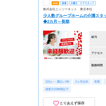
new
派遣
介護士・ケアスタッフ
株式会社ニッソーネット 東京本社
少人数グループホームの介護スタ
◆2カ月～長期
給与
アクセス
勤務時間
日払い・週払いOK
3ヵ月以内
長期
残業月20時間以下
とりあえず保存