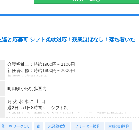
土日祝休
日勤のみ（夜勤のみ）
扶養内
★急な休みも対応OK
★短期2ヶ月～長期 ※即日～も可
友達と応募可 シフト柔軟対応！残業ほぼなし！落ち着いた
※上記は一例です。
お気軽にご相談ください。
介護福祉士：時給1900円～2100円
初任者研修：時給1800円～2000円
無資格：時給1450円
※資格・経験によって変動あり
町田駅から徒歩圏内
経験・資格がなくても安心
サポート体制万全です！
◆交通費全額支給（規定）
月 火 水 木 金 土 日
◆社会保険完備
週2日～/1日8時間～ シフト制
◆定期健康診断
※前月までに希望休2~3日を提出して、シフト調整が行われます。
◆日払い制度
※Wワーク不可
副業・ＷワークOK
◆各種手当あり
夜
未経験歓迎
フリーター歓迎
主婦(夫)歓迎
【勤務時間例】
日勤① 8：00～17：00