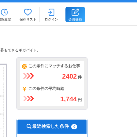
閲覧履歴
保存リスト
ログイン
会員登録
応募もできるギガバイト。
この条件にマッチするお仕事
2402
件
この条件の平均時給
1,744
円
最近検索した条件
0