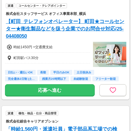
派遣
コールセンター・テレアポインター
特別な資格やスキルなしでも高収入が叶います
株式会社スタッフサービス オフィス事業本部_横浜
◎
「スキマ時間でサクッと稼ぎたい」
【町田_テレフォンオペレーター】 町田★コールセン
「レギュラー勤務で安定収入を得たい」
ター★衛生製品などを扱う企業でのお問合せ対応/25-
という方も大歓迎です！！
04408050
時給1450円 +交通費支給
町田駅バス30分
日払い・週払いOK
長期
平日のみOK
土日祝休み
完全週休2日制 (土…
残業月20時間以下
未経験歓迎
フリーター歓迎
学歴不問
応募へ進む
派遣
梱包・検品・仕分・商品管理
株式会社綜合キャリアオプション
「時給1,560円・派遣社員」電子部品系工場での検