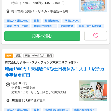
時給(1)1550～1650円(2)1450～1500円
(1)週40ｈ以上
町田市内に多数！＜駅チカ・車通勤okも有＞
(2)週40ｈ未満
【月収例】
290400円（時給1650円×8h×22日)
日払い・週払いOK
長期
即日勤務OK
平日のみOK
副業・ＷワークOK
残業月20時間以下
未経験歓迎
新卒・第二新卒歓迎
7：00～19：00で1日4ｈ～、週3～5日(週20h
フリーター歓迎
以上)
応募へ進む
★シフト例：9-18時、7-11時、8-12時、9-16時
など
★平日のみ/午前/夕方/扶養内/パート/フル/短時
間など相談OK！
new
派遣
事務・データ入力・受付
★短期2ヶ月～長期歓迎！
株式会社リクルートスタッフィング東京エリア（都下）
時給1800円！未経験OK◎土日祝休み！大手！駅チカ
◆事務＠町田
時給1800円
交通費：一部支給
交通費 1ヵ月3万円を上限として実費支給
JR東日本JR横浜線町田駅
月収例 28万4760円 時給1800円×実働7h40m×
週5日×4週+残業5h
※月収例を保証するものではありません。
日払い・週払いOK
長期
完全週休2日制 (土…
残業月20時間以下