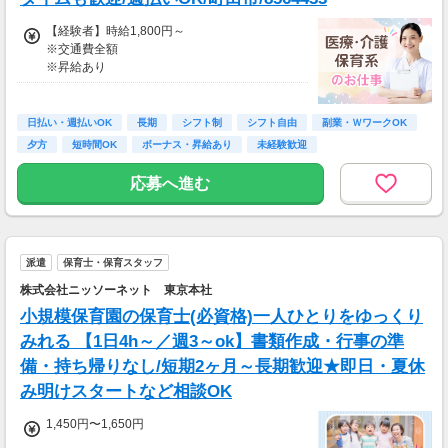
【経験者】時給1,800円～
※交通費全額
※昇給あり
≪収入例≫
◎日勤／経験者の場合
日払い・週払いOK
長期
シフト制
シフト自由
副業・ＷワークOK
・日収(1,800*8)円（時給1,800円×8h）
夕方
短時間OK
ボーナス・昇給あり
未経験歓迎
・月収316,800円（日収(1,800*8)円×月22回勤
務）
応募へ進む
※実働8時間以上からは更に時給25％UP
※スキルによって更にスタート時給がUPするこ
とも！
派遣
保育士・保育スタッフ
※資格手当あり（時給50円～UP/資格の種類に
よって異なる）
株式会社ニッソーネット 東京本社
支払方法：週払い
小規模保育園の保育士(必資格)一人ひとりをゆっくり
※週払いOK（規定あり）
みれる 【1日4h～／週3～ok】書類作成・行事の準
→金曜日締め最短翌週火曜日にお給料GET♪
備・持ち帰りなし/短期2ヶ月～長期歓迎★即日・夏休
（稼働開始時は手続き完了次第となります）
み明けスタートなど相談OK
交通費：別途全額支給
1,450円〜1,650円
※車・バイク通勤に関して施設により異なる場
合あり（応相談）