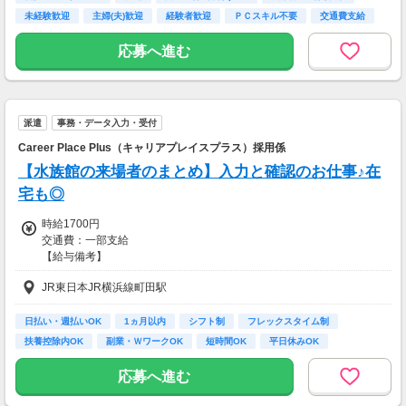
※給与即受取りサービス利用可（利用条件有）
未経験歓迎
主婦(夫)歓迎
経験者歓迎
ＰＣスキル不要
交通費支給
ha_rs_001
応募へ進む
派遣
事務・データ入力・受付
Career Place Plus（キャリアプレイスプラス）採用係
【水族館の来場者のまとめ】入力と確認のお仕事♪在
宅も◎
時給1700円
交通費：一部支給
【給与備考】
■昇給あり
JR東日本JR横浜線町田駅
■日払い・週払い・先払いもOK
■充実の研修あり◎
座学1ヵ月（もちろん給与は同じ）を含む、
日払い・週払いOK
1ヵ月以内
シフト制
フレックスタイム制
”超”丁寧な研修を行っています！
扶養控除内OK
副業・ＷワークOK
短時間OK
平日休みOK
不安なまま仕事をして頂くことは
完全週休2日制 (土…
一切ありません。
応募へ進む
ご安心くださいね！