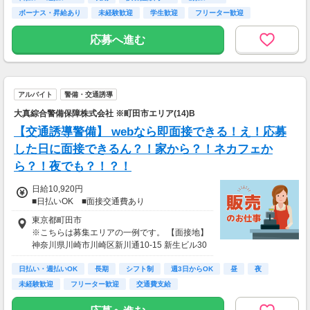
ボーナス・昇給あり
未経験歓迎
学生歓迎
フリーター歓迎
【前払い制度あり】
経験者歓迎
6割のスタッフが利用中！働いた給料の一部を
応募へ進む
最短即時支払い。
利用料・振込手数料はすべて無料。
アルバイト
警備・交通誘導
大真綜合警備保障株式会社 ※町田市エリア(14)B
【交通誘導警備】 webなら即面接できる！え！応募
した日に面接できるん？！家から？！ネカフェか
ら？！夜でも？！？！
日給10,920円
■日払いOK ■面接交通費あり
東京都町田市
※こちらは募集エリアの一例です。 【面接地】
神奈川県川崎市川崎区新川通10-15 新生ビル30
3
日払い・週払いOK
長期
シフト制
週3日からOK
昼
夜
未経験歓迎
フリーター歓迎
交通費支給