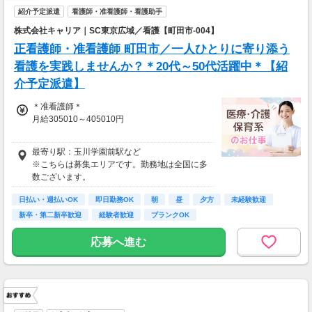
紹介予定派遣
看護師・准看護師・看護助手
株式会社キャリア｜SC東京広域／看護【町田市-004】
正看護師・准看護師 町田市／一人ひとりに寄り添う
看護を実践しませんか？＊20代～50代活躍中＊【紹
介予定派遣】
＊准看護師＊
月給305010～405010円
＊正看護師＊
最寄り駅：玉川学園前駅など
月給321064～421064円
※こちらは募集エリアです。勤務地は全国に多
数ございます。
日払い・週払いOK
即日勤務OK
朝
昼
夕方
未経験歓迎
新卒・第二新卒歓迎
経験者歓迎
ブランクOK
応募へ進む