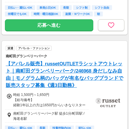
円）
◎資格取得費用は当社全額負担
日払い・週払いOK
単発(1日)OK
長期
シフト制
シフト自由
何曜日でもOK
時間・曜日相談OK
副業・ＷワークOK
朝
※65歳以上の方は下記給与になります
65～69歳：日勤／日給1万800円
応募へ進む
70～79歳：日勤／日給1万500円
派遣
アパレル・ファッション
南町田グランベリーパーク
【アパレル販売】russetOUTLETラシットアウトレッ
ト｜南町田グランベリーパーク/246968 身だしなみ自
由｜モノグラム柄のバッグが有名なバッグブランドで
販売スタッフ募集《週3日勤務》
時給 1,500円～1,650円
【給与備考】
経験1年以上の方は1650円からいきなりスター
ト！経験1年未満の方も就業1年後には必ず165
南町田グランベリーパーク駅 徒歩1分/町田駅 /
0円に昇給します！
海老名駅
◆月収例
13万5千円～14万8千円＋残業手当
日払い・週払いOK
長期
扶養控除内OK
前払いOK