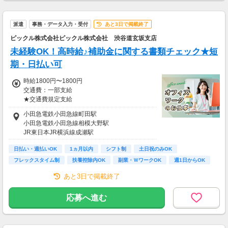
＜ 即払い、週払い対応OKだから安心♪＞
歓迎会、送別会、セールetc...
派遣
事務・データ入力・受付
あと3日で掲載終了
毎月季節のイベントがたくさん。
急な出費でお財布がピンチ！！
ピックル株式会社ピックル株式会社 渋谷道玄坂支店
って時も、
未経験OK！高時給♪補助金に関する書類チェック★短
即払い・週払い制度があるので安心♪
期・日払い可
お気軽にご相談ください☆
時給1800円〜1800円
交通費：一部支給
【交通費備考】
★交通費規定支給
※規定あり
小田急電鉄小田急線町田駅
＼ 日収例♪ ／
小田急電鉄小田急線相模大野駅
￣￣￣￣￣￣￣￣
JR東日本JR横浜線成瀬駅
▼1日8hのフルタイムの場合
時給1800円×1日8h
日払い・週払いOK
1ヵ月以内
シフト制
土日祝のみOK
＝日収1万4400円
フレックスタイム制
扶養控除内OK
副業・ＷワークOK
週1日からOK
短時間OK
＼ 月収例♪ ／
あと3日で掲載終了
￣￣￣￣￣￣￣￣
▼週5日、1日8hの場合
応募へ進む
日収1万4400円×月22日
＝月収31万6800円
※上記目安金額となります。