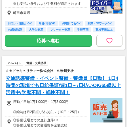
※お支払い条件および手数料が適用されます
町田市周辺
日払い・週払いOK
単発(1日)OK
何曜日でもOK
副業・ＷワークOK
未経験歓迎
大学生歓迎
フリーター歓迎
学歴不問
高校卒業以上
応募へ進む
アルバイト
警備・交通誘導
ミカドセキュリティー株式会社 久米川支社
交通誘導警備・イベント警備・警備員【日勤】 1日4
時間の現場でも日給保証/週1日～/日払いOK/65歳以上
活躍中/学歴不問・経験不問！
日勤／日給1万1,000円～1万3,000円
◎給与は月2回振り込み払い（10日・25日）
◎日払い制度の利用も可能（規定あり）
◎警備現場までの直行直帰OK
◎有資格者は日給+2,000円（一般路線は+1,000
◎警備現場までの交通費を全額支給