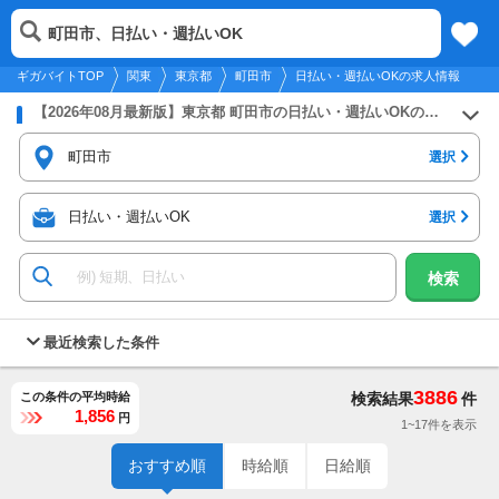
2026年8月10日
更新
tog
町田市、日払い・週払いOK
関東
履歴
保存
メニュー
nav
ギガバイトTOP
関東
東京都
町田市
日払い・週払いOKの求人情報
【2026年08月最新版】東京都 町田市の日払い・週払いOKのバイト・アルバイト・パートの求人募集情報
町田市
選択
日払い・週払いOK
選択
検索
最近検索した条件
3886
この条件の平均時給
検索結果
件
1,856
円
1~17件を表示
おすすめ順
時給順
日給順