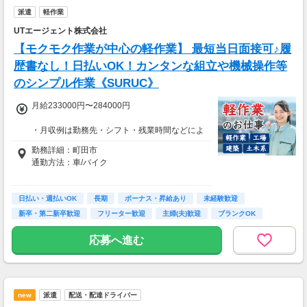
＊週払い可能（勤務の翌週にお支払い）
派遣
軽作業
＊現金手渡し・日払いご相談OK
＊前払い制度あり（稼働分のみ）
UTエージェント株式会社
＊確定申告支援あり
【モクモク作業が中心の軽作業】 最短当日面接可♪履
【日収例】
歴書なし！日払いOK！カンタンな組立や機械操作等
売上2万1600円（1個160円×135個）×90％=約
のシンプル作業《SURUC》
1万9000円
月給233000円〜284000円
【月額報酬例】
売上65万2800円(1個160円×170個×24日)×90％
・月収例は勤務先・シフト・残業時間などによ
=58万7520円
り変動します
勤務詳細：町田市
※上記は一例です。
・各種手当あり（残業手当、休出手当、深夜勤
通勤方法：車/バイク
務がある場合は深夜手当 など）
・昇給あり（昇格制度あり）
※構内の（無料）駐車場利用OK
日払い・週払いOK
※募集の勤務地は面接地の一例です。
長期
ボーナス・昇給あり
未経験歓迎
■日払い制度（新制度）※規定あり
ご希望の地域や条件などを伺いながらあなた
新卒・第二新卒歓迎
フリーター歓迎
主婦(夫)歓迎
ブランクOK
・最短5分で働いた分の給与を口座受取可能
に合ったお仕事をご紹介します！
・スマホからカンタン申請
学歴不問
応募へ進む
・1,000円単位で利用可能
■交通費 上限30,000円まで支給 ※会社規定有
り
new
派遣
配送・配達ドライバー