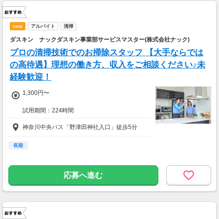
new
アルバイト
清掃
ダスキン ナックダスキン事業部サービスマスター(株式会社ナック)
プロの清掃技術でのお掃除スタッフ 【大手ならでは
の高待遇】理想の働き方、収入をご相談ください♪未
経験歓迎！
1,300円〜
試用期間：224時間
時給
神奈川中央バス「野津田神社入口」徒歩5分
1,250円
試用期間基本給：1,250円
長期
応募へ進む