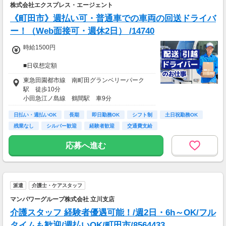
株式会社エクスプレス・エージェント
《町田市》週払い可・普通車での車両の回送ドライバ
ー！（Web面接可・週休2日） /14740
時給1500円
■日収想定額
12,000円
東急田園都市線 南町田グランベリーパーク
駅 徒歩10分
■月収想定額
小田急江ノ島線 鶴間駅 車9分
252,000円～264,000円
日払い・週払いOK
長期
即日勤務OK
シフト制
土日祝勤務OK
※日収額・月収額の最大値は残業・割増等を含
残業なし
シルバー歓迎
経験者歓迎
交通費支給
む見込み額となります。
※交通費は別途実費分支給！（規定あり）
応募へ進む
※上記月収額は月間21日～22日出勤した場合の
見込み額となります。
派遣
介護士・ケアスタッフ
マンパワーグループ株式会社 立川支店
介護スタッフ 経験者優遇可能！/週2日・6h～OK/フル
タイムも歓迎/週払いOK/町田市/8564433