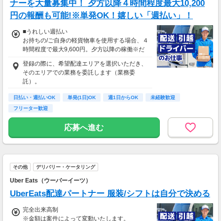
相談の上短時間勤務をすることもあるため
ナーを大量募集中！ 夕方以降４時間程度最大10,200
給与が上記になる場合がございます。
円の報酬も可能!※単発OK！嬉しい「週払い」！
＜月収例＞
■うれしい週払い
月収29万円可能
お持ちの/ご自身の軽貨物車を使用する場合、４
（日給1万4,500円×月20日勤務）
時間程度で最大9,600円。夕方以降の稼働※だ
と４時間程度で最大10,200円の報酬が獲得可
登録の際に、希望配達エリアを選択いただき、
能！給与ではなく、委託業務に応じた報酬をお
そのエリアでの業務を委託します（業務委
支払いする業務委託のお仕事です。うれしい週
託）。
払い。
日払い・週払いOK
単発(1日)OK
週1日からOK
未経験歓迎
※関東圏4-6月に１8時以降稼働した場合を想
フリーター歓迎
定。地域により異なります
※報酬は規約にしたがい配達完了の15日後に支
応募へ進む
払いますが、可能な場合は、より早く、週払い
で前週稼働分をお支払いします。
登録の際に、希望配達エリアを選択いただき、
そのエリアでの業務を委託します（業務委
その他
デリバリー・ケータリング
託）。
Uber Eats（ウーバーイーツ）
UberEats配達パートナー 服装/シフトは自分で決める
完全出来高制
※金額は案件によって変動いたします。