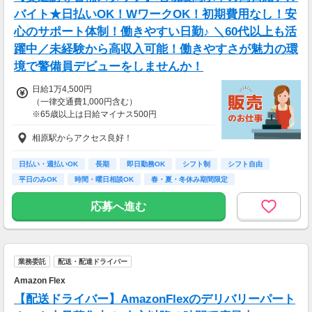
バイト★日払いOK！WワークOK！初期費用なし！安
心のサポート体制！働きやすい日勤♪ ＼60代以上も活
躍中／未経験から高収入可能！働きやすさが魅力の環
境で警備員デビューをしませんか！
日給1万4,500円
（一律交通費1,000円含む）
※65歳以上は日給マイナス500円
※70歳以上は日給マイナス2,00円
相原駅からアクセス良好！
---
■交通誘導2級以上の資格をお持ちの方は
日払い・週払いOK
長期
即日勤務OK
シフト制
シフト自由
日給1万4,500円
平日のみOK
時間・曜日相談OK
春・夏・冬休み期間限定
（一律交通費1,000円含む）
副業・ＷワークOK
※65歳以上は日給マイナス500円
応募へ進む
※70歳以上は日給マイナス1,000円
★交通誘導2級（以上）として従事した場合
1勤務につき1,000円支給！！
---
業務委託
配送・配達ドライバー
■65歳～69歳迄では他の年代と同じ現場でも
安全面・体力面の考慮により比較的低負荷の業
Amazon Flex
務、
【配送ドライバー】AmazonFlexのデリバリーパート
70歳以降では低負荷業務や季節により