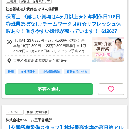
正社員
保育士・保育スタッフ
社会福祉法人貴静会 かりん保育園
保育士 《嬉しい賞与は4ヶ月以上★》年間休日118日
◎残業ほぼなし♪チームワーク良好☆リフレッシュ休
暇あり！働きやすい環境が整っています！_619627
【月給】23万226円～27万4,596円《内訳》基
本給 19万6,300円 ～ 23万9,800円職務手当 1万
3,926円～1万4,796円キャリアアップ手当 2万
円＜その他手当等＞住宅手当処遇改善手当【昇
京王相模原線 多摩境駅から車10分
給】あり（実績2.00％/月）【賞与】あり（実績
年3回・計4.2ヶ月分）
長期
女性活躍中
社会保険完備
資格を活かせる
応募へ進む
アルバイト
警備・交通誘導
株式会社MSK 八王子営業所
【交通誘導警備スタッフ】地域最高水準の高日給アル