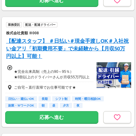
応募へ進む
業務委託
配送・配達ドライバー
株式会社貴順 ※008
【配達スタッフ】 ＃日払い＃現金手渡しOK＃入社祝
い金アリ「初期費用不要」で未経験から【月収50万
円以上】可能！
★完全出来高制（売上の90～95％）
★8割以上のドライバーさんが月収55万円以上
★支度金5～25万円補助あり（規定有）
ご自宅～直行直帰でお仕事可能です★
★選べる入社祝い金アリ
⇒「初回稼働1か月後に3万円」or「1年後に10
万円」or「2年後に20万円」選べます！
日払い・週払いOK
長期
シフト制
時間・曜日相談OK
副業・ＷワークOK
朝
昼
夕方
夜
1日100～130件程度配達する方がほとんど♪
ご都合にあわせてルートや個数は調整可能！
応募へ進む
※1日2万円保証の案件もあり！
【支払方法】