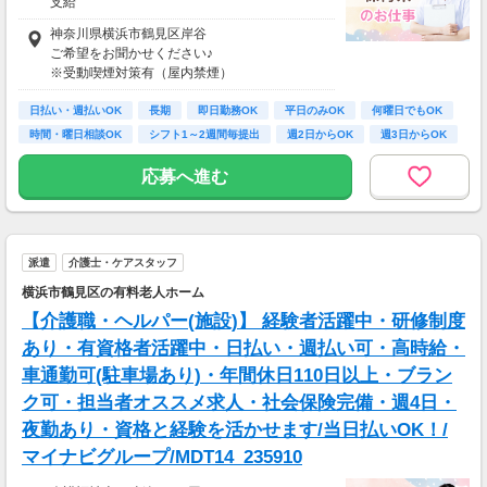
支給
介護福祉士（時給）：1850円～2100円+交通費
神奈川県横浜市鶴見区岸谷
支給
ご希望をお聞かせください♪
無資格（時給）：1400円～＋交通費支給
※受動喫煙対策有（屋内禁煙）
※ご自宅の近くや最寄り駅などからご紹介しま
※22:00～翌5:00は深夜勤務手当を支給しま
日払い・週払いOK
す！
長期
即日勤務OK
平日のみOK
何曜日でもOK
す。
時間・曜日相談OK
シフト1～2週間毎提出
週2日からOK
週3日からOK
※資格・経験・募集状況により異なります。
※週払いOK
応募へ進む
派遣
介護士・ケアスタッフ
横浜市鶴見区の有料老人ホーム
【介護職・ヘルパー(施設)】 経験者活躍中・研修制度
あり・有資格者活躍中・日払い・週払い可・高時給・
車通勤可(駐車場あり)・年間休日110日以上・ブラン
ク可・担当者オススメ求人・社会保険完備・週4日・
夜勤あり・資格と経験を活かせます/当日払いOK！/
マイナビグループ/MDT14_235910