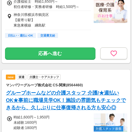
介護福祉士 時給1,650円～
初任者研修・実務者研修 時給1,500円～
神奈川県横浜市鶴見区
【最寄り駅】
東急東横線 綱島駅
東急東横線 日吉駅
日払い・週払いOK
東急目黒線 日吉駅
交通費支給
横浜市高速鉄道4号線 日吉駅
JR鶴見線 鶴見駅
JR京浜東北線 鶴見駅
応募へ進む
京急本線 京急鶴見駅
【アクセス】
「日吉駅」バス約15分、徒歩約2分
「綱島駅」バス約20分、徒歩約2分
new
派遣
介護士・ケアスタッフ
「鶴見駅」バス約20分、徒歩約2分
マンパワーグループ株式会社 CS-関東(8564460)
グループホームなどの介護スタッフ 介護/★週払い
OK★事前に職場見学OK！施設の雰囲気もチェックで
きるから、久しぶりに仕事復帰される方も安心◎
時給1,600円～1,950円
未経験:1600円
経験者:1800円