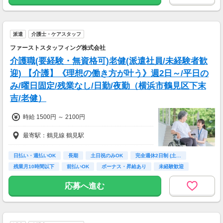
派遣
介護士・ケアスタッフ
ファーストスタッフィング株式会社
介護職(要経験・無資格可)老健(派遣社員/未経験者歓
迎) 【介護】《理想の働き方が叶う》週2日～/平日の
み/曜日固定/残業なし/日勤/夜勤（横浜市鶴見区下末
吉/老健）
時給 1500円 ～ 2100円
最寄駅：鶴見線 鶴見駅
日払い・週払いOK
長期
土日祝のみOK
完全週休2日制 (土…
残業月10時間以下
前払いOK
ボーナス・昇給あり
未経験歓迎
主婦(夫)歓迎
応募へ進む