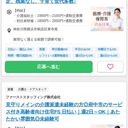
定、残業なし、子育て世代多数♪
【時給】
・介護福祉士：1900円～2100円+通勤交通費
・初任者研修：1800円～2000円+通勤交通費
・無資格：1500円～+通勤交通費
神奈川県横浜市鶴見区東寺尾
※22時～翌5時は別途深夜手当を支給
無理なく通える範囲で調整可能！
*＊嬉しい日払いOK*
※受動喫煙対策有（屋内禁煙）
日払い・週払いOK
長期
即日勤務OK
平日のみOK
何曜日でもOK
【アクセス】
時間・曜日相談OK
シフト1～2週間毎提出
週3日からOK
週4日からOK
【月収例】
ライフスタイルに合わせて通勤方法を選べる＊
しっかり働く！週5フルタイムの場合
マイカー・バイク・自転車での通勤も可能◎
応募へ進む
時給1800円×1日8時間×月22日＝31万6,800円
※規定有、ご希望の際はご相談ください！
時給2100円×1日8時間×月22日＝36万9,600円
仕事以外の時間も確保＊週3日勤務の場合
時給1800円×1日8時間×月12日＝17万2,800円
派遣
介護士・ケアスタッフ
時給2100円×1日8時間×月12日＝20万1,600円
ファーストスタッフィング株式会社
見守りメインの介護派遣未経験の方◎府中市のサービ
ス付き高齢者向け住宅FS 日払い｜週2日～OK｜あた
たかい雰囲気◎未経験可