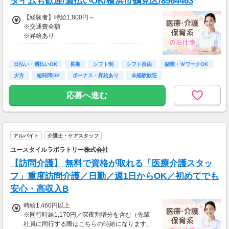
タイムも歓迎/週払いOK/横浜市鶴見区/8564463
【経験者】時給1,800円～
※交通費全額
※昇給あり
≪収入例≫
◎日勤／経験者の場合
日払い・週払いOK
長期
シフト制
シフト自由
副業・ＷワークOK
・日収(1,800*8)円（時給1,800円×8h）
夕方
短時間OK
ボーナス・昇給あり
未経験歓迎
・月収316,800円（日収(1,800*8)円×月22回勤
務）
応募へ進む
※実働8時間以上からは更に時給25％UP
※スキルによって更にスタート時給がUPするこ
とも！
アルバイト
介護士・ケアスタッフ
※資格手当あり（時給50円～UP/資格の種類に
よって異なる）
ユースタイルラボラトリー株式会社
支払方法：週払い
【訪問介護】 無料で資格が取れる「医療介護スタッ
※週払いOK（規定あり）
フ」重度訪問介護／日勤／週1日からOK／初めてでも
→金曜日締め最短翌週火曜日にお給料GET♪
安心・高収入B
（稼働開始時は手続き完了次第となります）
交通費：別途全額支給
時給1,460円以上
※同行時給1,170円／深夜割増分を含む（先輩
※車・バイク通勤に関して施設により異なる場
社員に同行する際はこちらの時給になります。