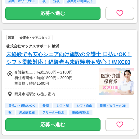
副業・ＷワークOK
夜
深夜
残業月20時間以下
応募へ進む
派遣
介護士・ケアスタッフ
株式会社マックスサポート 横浜
未経験でも安心シニア向け施設の介護士 日払いOK！
シフト柔軟対応！経験者も未経験者も安心！/MXC03
介護福祉士：時給1900円～2100円
初任者研修：時給1800円～2000円
無資格：時給1500円
※資格・経験によって変動あり
鶴見市場駅から徒歩圏内
経験・資格がなくても安心
サポート体制万全です！
◆交通費全額支給（規定）
日払い・週払いOK
長期
シフト制
シフト自由
副業・ＷワークOK
◆社会保険完備
夜
未経験歓迎
フリーター歓迎
主婦(夫)歓迎
◆定期健康診断
◆日払い制度
応募へ進む
◆各種手当あり