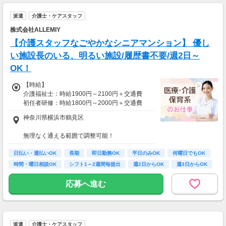
派遣
介護士・ケアスタッフ
株式会社ALLEMIY
【介護スタッフなごやかなシニアマンション】 優し
い施設長のいる、明るい施設/履歴書不要/週2日～
OK！
【時給】
介護福祉士：時給1900円～2100円＋交通費
初任者研修：時給1800円～2000円＋交通費
無資格：時給1600円～＋交通費
神奈川県横浜市鶴見区
資格・経験・募集状況により異なります。
無理なく通える範囲で調整可能！
22:00～翌5:00の勤務が発生する際は、別途夜
※受動喫煙対策有（屋内禁煙）
勤手当あり
日払い・週払いOK
長期
即日勤務OK
平日のみOK
何曜日でもOK
※日払い制度利用可
【アクセス】
時間・曜日相談OK
シフト1～2週間毎提出
週2日からOK
週3日からOK
ライフスタイルに合わせて通勤方法を選べる＊
【月給例】
マイカー・バイク・自転車での通勤も可能◎
応募へ進む
月収例：時給2100円、1日8h、22日勤務=36万
※規定有、ご希望の際はご相談ください！
9,600円
派遣
介護士・ケアスタッフ