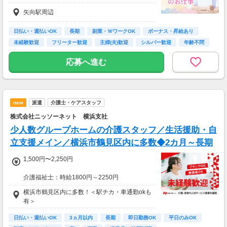
合あり（応相談）
入社後早い方で2週間で独り立ちも可能。）
矢向駅周辺
※交通費一部支給（既定あり）
【収入例】
日払い・週払いOK
長期
副業・ＷワークOK
ボーナス・昇給あり
週1回勤務の場合：1,460円×8時間×4回=4万6,7
未経験歓迎
フリーター歓迎
主婦(夫)歓迎
シルバー歓迎
年齢不問
20円
応募へ進む
週3回勤務の場合：1,460円×8時間×12回=14万
0,160円
週5回勤務の場合：1,460円×8時間×20回=23万
new
派遣
介護士・ケアスタッフ
3,600円
株式会社ニッソーネット 横浜支社
少人数グループホームの介護スタッフ／生活援助・自
立支援メイン／横浜市鶴見区内に多数◆2カ月～長期
1,500円〜2,250円
介護福祉士：時給1800円～2250円
初任者以上：時給1600円～2000円
横浜市鶴見区内に多数！＜駅チカ・車通勤okも
無資格の方：時給1500円～1875円
有＞
◆月26万以上
日払い・週払いOK
3ヵ月以内
長期
即日勤務OK
平日のみOK
月収：264000円（時給1500円×8h×22日)