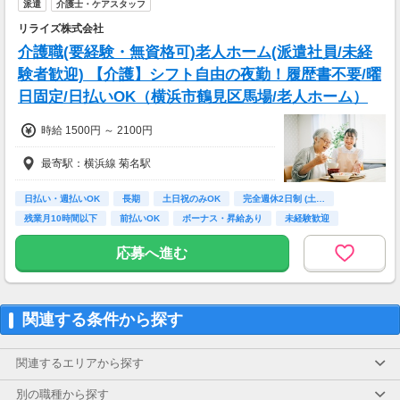
派遣
介護士・ケアスタッフ
リライズ株式会社
介護職(要経験・無資格可)老人ホーム(派遣社員/未経
験者歓迎) 【介護】シフト自由の夜勤！履歴書不要/曜
日固定/日払いOK（横浜市鶴見区馬場/老人ホーム）
時給 1500円 ～ 2100円
最寄駅：横浜線 菊名駅
日払い・週払いOK
長期
土日祝のみOK
完全週休2日制 (土…
残業月10時間以下
前払いOK
ボーナス・昇給あり
未経験歓迎
主婦(夫)歓迎
応募へ進む
関連する条件から探す
関連するエリアから探す
別の職種から探す