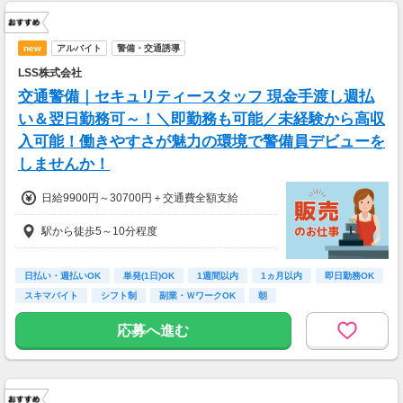
new
アルバイト
警備・交通誘導
LSS株式会社
交通警備｜セキュリティースタッフ 現金手渡し週払
い＆翌日勤務可～！＼即勤務も可能／未経験から高収
入可能！働きやすさが魅力の環境で警備員デビューを
しませんか！
日給9900円～30700円＋交通費全額支給
駅から徒歩5～10分程度
日払い・週払いOK
単発(1日)OK
1週間以内
1ヵ月以内
即日勤務OK
スキマバイト
シフト制
副業・ＷワークOK
朝
応募へ進む