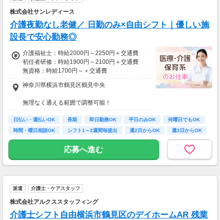
株式会社サンレディース
介護夜勤なし老健／ 日勤のみ×自由シフト｜優しい施
設長で安心勤務◎
介護福祉士：時給2000円～2250円＋交通費
初任者研修：時給1900円～2100円＋交通費
無資格：時給1700円～＋交通費
神奈川県横浜市鶴見区鶴見中央
資格・経験・募集状況により異なります。
22:00～翌5:00の勤務が発生する際は、別途夜
無理なく通える範囲で調整可能！
勤手当あり
※受動喫煙対策有（屋内禁煙）
日払い制度有（最短当日のお振込！）
日払い・週払いOK
長期
即日勤務OK
平日のみOK
何曜日でもOK
【アクセス】
時間・曜日相談OK
シフト1～2週間毎提出
週2日からOK
週3日からOK
月収例：時給2100円、1日8h、22日勤務=36万
ライフスタイルに合わせて通勤方法を選べる＊
9,600円
マイカー・バイク・自転車での通勤も可能◎
応募へ進む
※規定有、ご希望の際はご相談ください！
派遣
介護士・ケアスタッフ
株式会社アルクススタッフィング
介護士シフト自由横浜市鶴見区のデイホームAR 残業