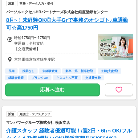
派遣
事務・データ入力・受付
パーソルエクセルHRパートナーズ株式会社銀座登録センター
8月~！未経験OK◎大手Grで事務のオシゴト♪車通勤
可☆高1750円
時給1750円〜1750円
交通費：全額支給
【交通費備考】
※当社規定あり
京急電鉄京急本線生麦駅
給料UPしました！ kkw_bcov2106
長期
残業なし
未経験歓迎
新卒・第二新卒歓迎
主婦(夫)歓迎
経験者歓迎
ブランクOK
ＰＣスキル不要
交通費支給
応募へ進む
派遣
介護士・ケアスタッフ
マンパワーグループ株式会社 横浜支店
介護スタッフ 経験者優遇可能！/週2日・6h～OK/フル