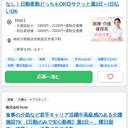
なし！日勤夜勤どっちもOK◎サクッと週2日～/日払
いOK
【時給】
・介護福祉士：1900円～2100円+通勤交通費
・初任者研修：1800円～2000円+通勤交通費
・無資格：1500円～+通勤交通費
神奈川県横浜市鶴見区市場下町
※22時～翌5時は別途深夜手当を支給
ご希望を伺います！
*＊嬉しい日払いOK*
※受動喫煙対策有（屋内禁煙）
日払い・週払いOK
長期
即日勤務OK
平日のみOK
何曜日でもOK
研修期間も給与変動なし！
車・バイク・自転車での通勤もOK
時間・曜日相談OK
シフト1～2週間毎提出
週2日からOK
週3日からOK
※規定があるので、ご希望の方はご相談くださ
【月収例】
い＊
応募へ進む
しっかり働く！週5フルタイムの場合
時給1800円×1日8時間×月22日＝31万6,800円
時給2100円×1日8時間×月22日＝36万9,600円
仕事以外の時間も確保＊週3日勤務の場合
派遣
介護士・ケアスタッフ
時給1800円×1日8時間×月12日＝17万2,800円
株式会社Tenki
時給2100円×1日8時間×月12日＝20万1,600円
食事の介助など若手キャリア活躍中高級感のある介護
※上記は日勤例
施設TK 《日勤のみで安心勤務》週2日～、曜日固