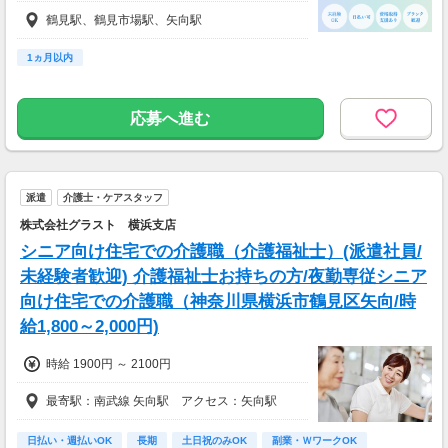
介護福祉士:1950円
鶴見駅、鶴見市場駅、矢向駅
1ヵ月以内
応募へ進む
派遣
介護士・ケアスタッフ
株式会社グラスト 横浜支店
シニア向け住宅での介護職（介護福祉士）(派遣社員/
未経験者歓迎) 介護福祉士お持ちの方/夜勤専従シニア
向け住宅での介護職（神奈川県横浜市鶴見区矢向/時
給1,800～2,000円)
時給 1900円 ～ 2100円
最寄駅：南武線 矢向駅 アクセス：矢向駅
日払い・週払いOK
長期
土日祝のみOK
副業・ＷワークOK