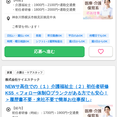
【時給】
・介護福祉士：1900円～2100円+通勤交通費
・初任者研修：1800円～2000円+通勤交通費
・無資格：1500円～+通勤交通費
神奈川県横浜市鶴見区鶴見中央
※22時～翌5時は別途深夜手当を支給
ご希望を伺います！
*＊嬉しい日払いOK*
※受動喫煙対策有（屋内禁煙）
日払い・週払いOK
車・バイク・自転車での通勤もOK
長期
即日勤務OK
平日のみOK
何曜日でもOK
あなたの頑張りをきちんと評価します！
※規定があるので、ご希望の方はご相談くださ
時間・曜日相談OK
シフト1～2週間毎提出
週2日からOK
週3日からOK
無理なく続けて昇給も可能＊
い＊
応募へ進む
【月収例】
しっかり働く！週5フルタイムの場合
時給1800円×1日8時間×月22日＝31万6,800円
時給2100円×1日8時間×月22日＝36万9,600円
派遣
介護士・ケアスタッフ
仕事以外の時間も確保＊週3日勤務の場合
株式会社ケイエステック
時給1800円×1日8時間×月12日＝17万2,800円
時給2100円×1日8時間×月12日＝20万1,600円
NEWサ高住での（１）介護福祉士（２）初任者研修
KS5 ＜フォロー体制◎ブランクがある方でも安心！
※上記は日勤例
＞履歴書不要・来社不要で簡単お仕事探し♪
【給与】
初任者研修（時給）：1700円～1900円+交通費