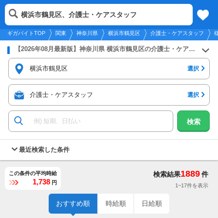
2026年8月7日
更新
tog
横浜市鶴見区、介護士・ケアスタッフ
関東
履歴
保存
メニュー
nav
ギガバイトTOP
関東
神奈川県
横浜市鶴見区
介護士・ケアスタッフ
【2026年08月最新版】神奈川県 横浜市鶴見区の介護士・ケアスタッフのバイト・アルバイト・パートの求人募集情報
横浜市鶴見区
選択
介護士・ケアスタッフ
選択
検索
最近検索した条件
1889
この条件の平均時給
検索結果
件
1,738
円
1~17件を表示
おすすめ順
時給順
日給順