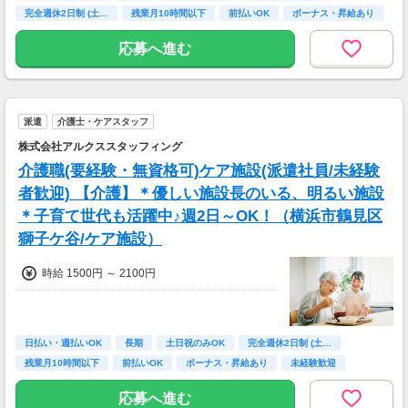
完全週休2日制 (土…
残業月10時間以下
前払いOK
ボーナス・昇給あり
未経験歓迎
応募へ進む
派遣
介護士・ケアスタッフ
株式会社アルクススタッフィング
介護職(要経験・無資格可)ケア施設(派遣社員/未経験
者歓迎) 【介護】＊優しい施設長のいる、明るい施設
＊子育て世代も活躍中♪週2日～OK！（横浜市鶴見区
獅子ケ谷/ケア施設）
時給 1500円 ～ 2100円
日払い・週払いOK
長期
土日祝のみOK
完全週休2日制 (土…
残業月10時間以下
前払いOK
ボーナス・昇給あり
未経験歓迎
主婦(夫)歓迎
応募へ進む