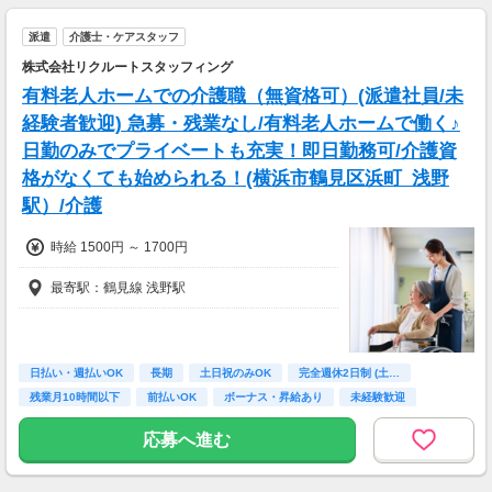
派遣
介護士・ケアスタッフ
株式会社リクルートスタッフィング
有料老人ホームでの介護職（無資格可）(派遣社員/未
経験者歓迎) 急募・残業なし/有料老人ホームで働く♪
日勤のみでプライベートも充実！即日勤務可/介護資
格がなくても始められる！(横浜市鶴見区浜町_浅野
駅）/介護
時給 1500円 ～ 1700円
最寄駅：鶴見線 浅野駅
日払い・週払いOK
長期
土日祝のみOK
完全週休2日制 (土…
残業月10時間以下
前払いOK
ボーナス・昇給あり
未経験歓迎
主婦(夫)歓迎
応募へ進む