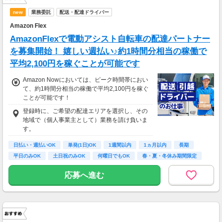
new
業務委託
配送・配達ドライバー
Amazon Flex
AmazonFlexで電動アシスト自転車の配達パートナー
を募集開始！ 嬉しい週払い♪約1時間分相当の稼働で
平均2,100円を稼ぐことが可能です
Amazon Nowにおいては、ピーク時間帯におい
て、約1時間分相当の稼働で平均2,100円を稼ぐ
ことが可能です！
登録時に、ご希望の配達エリアを選択し、その
地域で（個人事業主として）業務を請け負いま
す。
日払い・週払いOK
単発(1日)OK
1週間以内
1ヵ月以内
長期
平日のみOK
土日祝のみOK
何曜日でもOK
春・夏・冬休み期間限定
応募へ進む