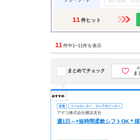
フリーワード
11
件ヒット
11
件中
1~11件を表示
チ
まとめてチェック
ま
派遣
コールセンター・テレアポインター
アデコ株式会社横浜支社
週1日～×短時間柔軟シフトOK＊