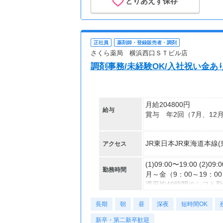
とりあえず保存
正社員
薬剤師・登録販売者・調剤
さくら薬局 横浜西口ＳＴビル店
調剤事務/未経験OK/入社祝い金あり
月給204800円
給与
賞与 年2回（7月、12
【交通費】
JR東日本JR東海道本線
アクセス
全額支給
(1)09:00〜19:00 (2)09:
勤務時間
月～金（9：00～19：00
週平均40時間のシフト
変形労働時間制
長期
朝
昼
深夜
短時間OK
新卒・第二新卒歓迎