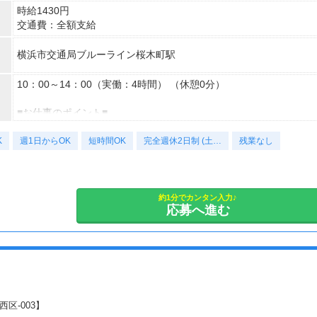
時給1430円
交通費：全額支給
横浜市交通局ブルーライン桜木町駅
10：00～14：00（実働：4時間） （休憩0分）
■お仕事のポイント■
【企業の紹介】
K
お客様の一生を守り抜くをモットーに挑戦し続けている生命保険の
週1日からOK
短時間OK
完全週休2日制 (土…
残業なし
会社です。
【部署の紹介】
社員の方たちも明るい方が多く、アデコスタッフさんからもとって
約1分でカンタン入力♪
応募へ進む
も働きやすいと評判の明るい職場です。
＜仕事内容の詳細について＞
【仕事内容補足】コールセンターのようなお仕事ではなく、ご自身
のペースでできるお仕事です！ノルマなし！プライベートとの両立
がしやすい職場環境です♪（アデコスタッフ＆アデコOGが沢山で
安心！）お電話に抵抗ない方なら、活躍できる職場です！就業曜日
区-003】
については、お気軽にご相談くださいね。