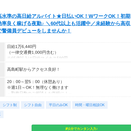
水準の高日給アルバイト★日払いOK！WワークOK！初期
率良く稼げる夜勤♪ ＼60代以上も活躍中／未経験から高収
で警備員デビューをしませんか！
日給1万6,440円
（一律交通費1,000円含む）
※65歳以上は日給マイナス590円
※70歳以上は日給マイナス2,370円
高島町駅からアクセス良好！
---
■交通誘導2級以上の資格をお持ちの方は
20：00～翌5：00（休憩あり）
日給1万6,440円
※週1日～OK！無理なく働けます
（一律交通費1,000円含む）
～勤務日数のご相談もお気軽に！～
※65歳以上は日給マイナス590円
シフト制
※70歳以上は日給マイナス1,190円
＜様々な働き方が可能＞
シフト自由
平日のみOK
時間・曜日相談OK
★交通誘導2級（以上）として従事した場合
・土日祝のみOK
K
1勤務につき1,000円支給！！
・平日のみOK
---
・週1日からOK
■65歳～69歳迄では他の年代と同じ現場でも
・短期歓迎
約1分でカンタン入力♪