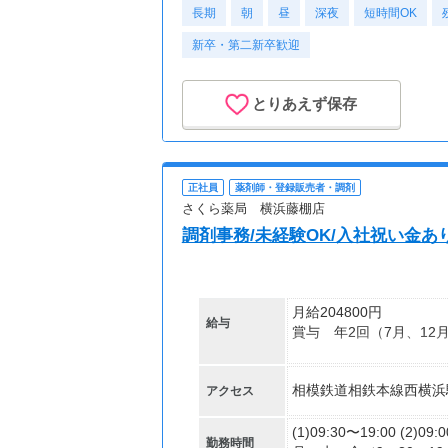
長期
朝
昼
深夜
短時間OK
新卒・第二新卒歓迎
とりあえず保存
正社員
薬剤師・登録販売者・調剤
さくら薬局 横浜藤棚店
調剤事務/未経験OK/入社祝い金あり
月給204800円
給与
賞与 年2回（7月、12
【交通費】
相模鉄道相鉄本線西横浜
アクセス
全額支給
(1)09:30〜19:00 (2)09:
勤務時間