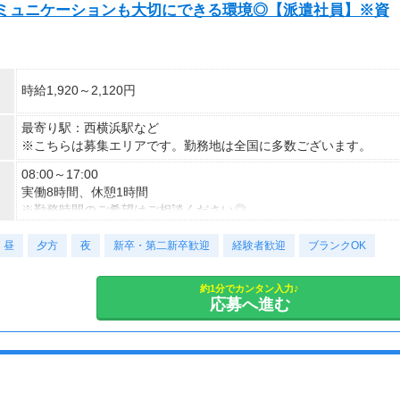
コミュニケーションも大切にできる環境◎【派遣社員】※資
時給1,920～2,120円
最寄り駅：西横浜駅など
※こちらは募集エリアです。勤務地は全国に多数ございます。
08:00～17:00
実働8時間、休憩1時間
※勤務時間のご希望はご相談ください◎
昼
■契約期間：2ヶ月以上
夕方
夜
新卒・第二新卒歓迎
経験者歓迎
ブランクOK
■即日勤務OK！
約1分でカンタン入力♪
応募へ進む