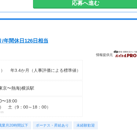
応募へ進む
安全面・体力面の考慮により比較的低負荷の業務、
・長期歓迎
70歳以降では低負荷業務や季節により
相談の上短時間勤務をすることもあるため
給与が上記になる場合がございます。
＜月収例＞
/年間休日126日相当
月収32万8,800円可能
（日給1万6,440円×月20日勤務）
情報提供元
月） 年3.4か月（人事評価による標準値）
(東京〜熱海)横浜駅
00〜18:00
） 土（9：00～18：00）
勤務
残業月20時間以下
ボーナス・昇給あり
未経験歓迎