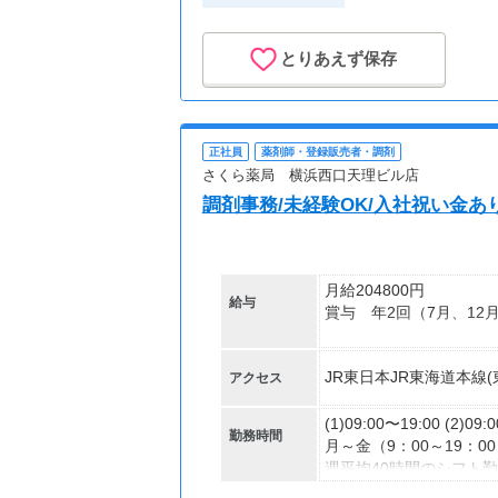
とりあえず保存
正社員
薬剤師・登録販売者・調剤
さくら薬局 横浜西口天理ビル店
調剤事務/未経験OK/入社祝い金あり
月給204800円
給与
賞与 年2回（7月、12
【交通費】
JR東日本JR東海道本線
アクセス
全額支給
(1)09:00〜19:00 (2)09:
勤務時間
月～金（9：00～19：00
週平均40時間のシフト
変形労働時間制