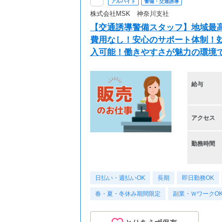
アルバイト
警備・交通誘導
株式会社MSK 神奈川支社
【交通誘導警備スタッフ】地域最高
費用なし！安心のサポート体制！効
入可能！働きやすさが魅力の環境
給与
アクセス
勤務時間
日払い・週払いOK
長期
即日勤務OK
春・夏・冬休み期間限定
副業・ＷワークO