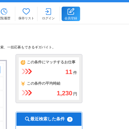
閲覧履歴
保存リスト
ログイン
会員登録
検索、一括応募もできるギガバイト。
この条件にマッチするお仕事
11
件
この条件の平均時給
1,230
円
最近検索した条件
0