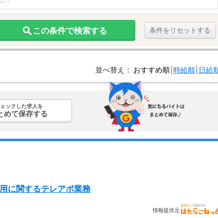
この条件で検索する
条件をリセットする
並べ替え：
おすすめ順
時給順
日給
ェックした求人を
とめて保存する
採用に関するテレアポ業務
情報提供元