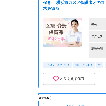
保育士 横浜市西区／保護者との
格必須※
給与
アクセス
勤務時間
日払い・週払いOK
週2日からOK
朝
とりあえず保存