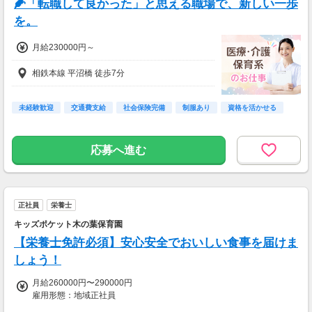
🌽「転職して良かった」と思える職場で、新しい一歩
を。
月給230000円～
相鉄本線 平沼橋 徒歩7分
未経験歓迎
交通費支給
社会保険完備
制服あり
資格を活かせる
応募へ進む
正社員
栄養士
キッズポケット木の葉保育園
【栄養士免許必須】安心安全でおいしい食事を届けま
しょう！
月給260000円〜290000円
雇用形態：地域正社員