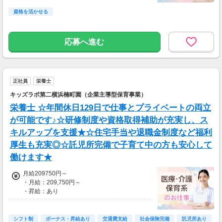
資格を活かせる
応募へ進む
正社員
栄養士
キッズラボ第二横浜楠町園（企業主導型保育事業）
栄養士 ☆年間休日129日で仕事とプライベートの両立
が可能です♪☆研修制度や資格取得補助が充実し、ス
キルアップを支援★☆住宅手当や退職金制度など福利
厚生も充実◎☆託児所完備で子育て中の方も安心して
働けます★
月給209750円～
・月給：209,750円～
・昇給：あり
・賞与：年2回（過去実績）
・社会保険完備
・退職金制度あり
シフト制
ボーナス・昇給あり
交通費支給
社会保険完備
託児所あり