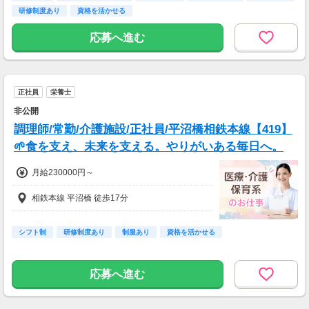
研修制度あり
資格を活かせる
応募へ進む
正社員
栄養士
非公開
調理師/常勤/介護施設/正社員/平沼橋相鉄本線【419】
🌱食を支え、未来を支える。やりがいある毎日へ。
月給230000円～
相鉄本線 平沼橋 徒歩17分
シフト制
研修制度あり
制服あり
資格を活かせる
応募へ進む