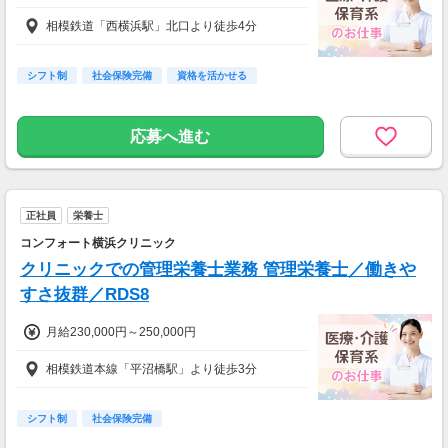
相模鉄道「西横浜駅」北口より徒歩4分
シフト制
社会保険完備
資格を活かせる
応募へ進む
正社員
栄養士
コンフォート横浜クリニック
クリニックでの管理栄養士業務 管理栄養士／働きや
すさ抜群／RDS8
月給230,000円～250,000円
相模鉄道本線「平沼橋駅」より徒歩3分
シフト制
社会保険完備