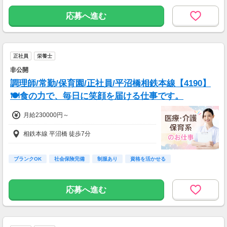
応募へ進む
正社員
栄養士
非公開
調理師/常勤/保育園/正社員/平沼橋相鉄本線【4190】
🍽️食の力で、毎日に笑顔を届ける仕事です。
月給230000円～
相鉄本線 平沼橋 徒歩7分
ブランクOK
社会保険完備
制服あり
資格を活かせる
応募へ進む