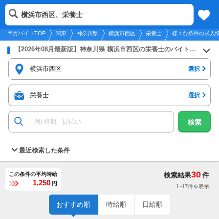
2026年8月6日
更新
tog
横浜市西区、栄養士
関東
履歴
保存
メニュー
nav
ギガバイトTOP
関東
神奈川県
横浜市西区
栄養士
様々な条件の求人
【2026年08月最新版】神奈川県 横浜市西区の栄養士のバイト・アルバイト・パートの求人募集情報
横浜市西区
選択
栄養士
選択
検索
最近検索した条件
30
この条件の平均時給
検索結果
件
1,250
円
1~17件を表示
おすすめ順
時給順
日給順