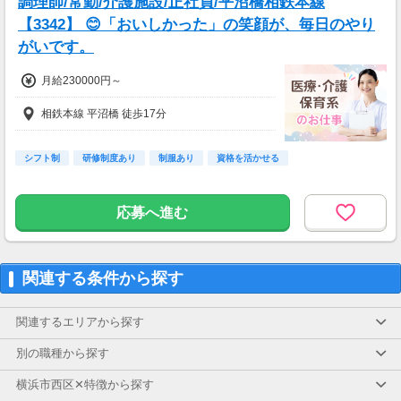
調理師/常勤/介護施設/正社員/平沼橋相鉄本線
【3342】 😊「おいしかった」の笑顔が、毎日のやり
がいです。
月給230000円～
相鉄本線 平沼橋 徒歩17分
シフト制
研修制度あり
制服あり
資格を活かせる
応募へ進む
関連する条件から探す
関連するエリアから探す
別の職種から探す
横浜市西区✕特徴から探す