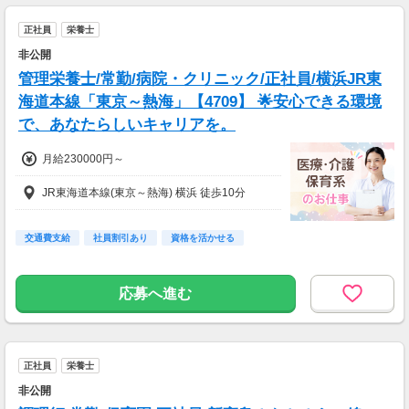
正社員
栄養士
非公開
管理栄養士/常勤/病院・クリニック/正社員/横浜JR東
海道本線「東京～熱海」【4709】 🌟安心できる環境
で、あなたらしいキャリアを。
月給230000円～
JR東海道本線(東京～熱海) 横浜 徒歩10分
交通費支給
社員割引あり
資格を活かせる
応募へ進む
正社員
栄養士
非公開