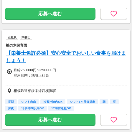
応募へ進む
正社員
栄養士
桃の木保育園
【栄養士免許必須】安心安全でおいしい食事を届けま
しょう！
月給260000円〜290000円
雇用形態：地域正社員
【交通費】
相模鉄道相鉄本線西横浜駅
全額支給
長期
シフト自由
扶養控除内OK
シフト1ヶ月毎提出
朝
昼
深夜
1日6時間以内OK
17時前退社OK
応募へ進む