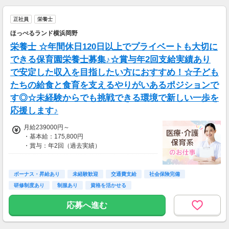
正社員
栄養士
ほっぺるランド横浜岡野
栄養士 ☆年間休日120日以上でプライベートも大切に
できる保育園栄養士募集♪☆賞与年2回支給実績あり
で安定した収入を目指したい方におすすめ！☆子ども
たちの給食と食育を支えるやりがいあるポジションで
す◎☆未経験からでも挑戦できる環境で新しい一歩を
応援します♪
月給239000円～
・基本給：175,800円
・賞与：年2回（過去実績）
・昇給：あり（過去実績）
・職務手当各種：10,700円～
・地域手当：18,000円～
ボーナス・昇給あり
未経験歓迎
交通費支給
社会保険完備
・処遇改善手当：34,500円～
研修制度あり
制服あり
資格を活かせる
応募へ進む