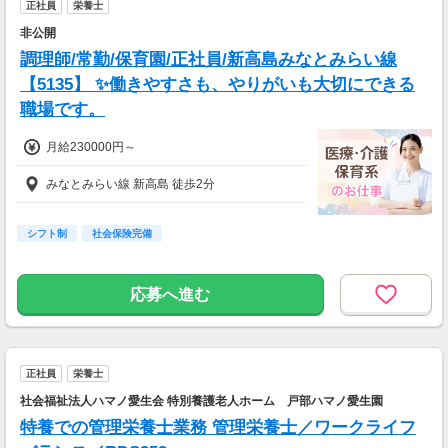
正社員
栄養士
非公開
調理師/常勤/保育園/正社員/新高島みなとみらい線
【5135】 ✨働きやすさも、やりがいも大切にできる
職場です。
月給230000円～
みなとみらい線 新高島 徒歩2分
シフト制
社会保険完備
応募へ進む
正社員
栄養士
社会福祉法人ハマノ愛生会 特別養護老人ホーム 戸部ハマノ愛生園
特養での管理栄養士業務 管理栄養士／ワークライフ