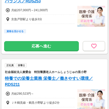
バランス／RDS253
月給207,000円～241,000円
京急戸部駅より徒歩3分
資格を活かせる
応募へ進む
正社員
栄養士
社会福祉法人兼愛会 特別養護老人ホームしょうじゅの里小野
特養での栄養士業務 栄養士／働きやすい環境／
RDS211
月給290,523円～
ＪＲ鶴見線・鶴見小野駅より徒歩2分