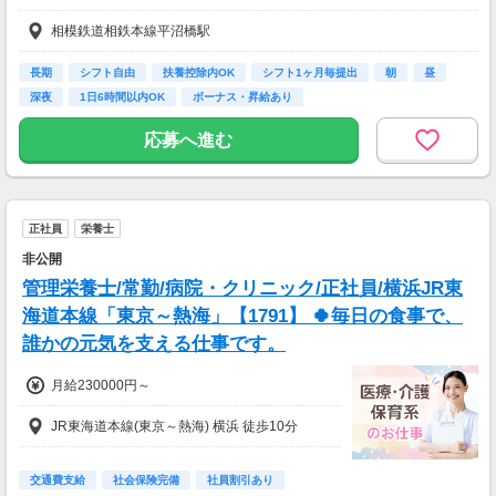
【交通費】
相模鉄道相鉄本線平沼橋駅
全額支給
長期
シフト自由
扶養控除内OK
シフト1ヶ月毎提出
朝
昼
深夜
1日6時間以内OK
ボーナス・昇給あり
応募へ進む
正社員
栄養士
非公開
管理栄養士/常勤/病院・クリニック/正社員/横浜JR東
海道本線「東京～熱海」【1791】 🍀毎日の食事で、
誰かの元気を支える仕事です。
月給230000円～
JR東海道本線(東京～熱海) 横浜 徒歩10分
交通費支給
社会保険完備
社員割引あり