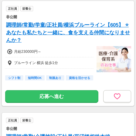
正社員
栄養士
非公開
調理師/常勤/学童/正社員/横浜ブルーライン【605】 ⭐
あなたも私たちと一緒に、食を支える仲間になりませ
んか？
月給230000円～
ブルーライン 横浜 徒歩1分
シフト制
短時間OK
制服あり
資格を活かせる
応募へ進む
正社員
栄養士
非公開