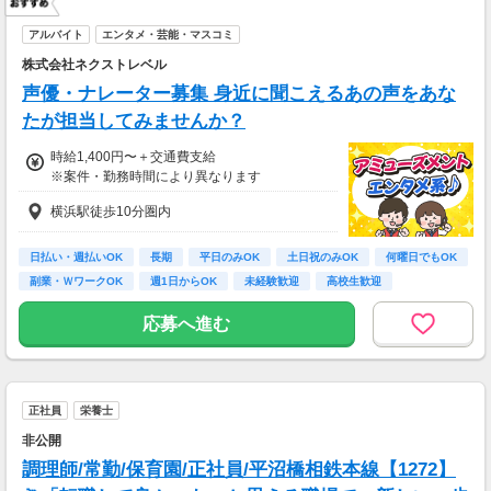
＊現金手渡し・日払いご相談OK
＊前払い制度あり（稼働分のみ）
アルバイト
エンタメ・芸能・マスコミ
＊確定申告支援あり
株式会社ネクストレベル
【日収例】
声優・ナレーター募集 身近に聞こえるあの声をあな
売上2万1600円（1個160円×135個）×90％=約
たが担当してみませんか？
1万9000円
時給1,400円〜＋交通費支給
【月額報酬例】
※案件・勤務時間により異なります
売上65万2800円(1個160円×170個×24日)×90％
=58万7520円
横浜駅徒歩10分圏内
※上記は一例です。
日払い・週払いOK
長期
平日のみOK
土日祝のみOK
何曜日でもOK
副業・ＷワークOK
週1日からOK
未経験歓迎
高校生歓迎
応募へ進む
正社員
栄養士
非公開
調理師/常勤/保育園/正社員/平沼橋相鉄本線【1272】