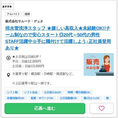
アルバイト
清掃
株式会社サルーテ・デュオ
排水管洗浄スタッフ ★嬉しい高収入★未経験OK!!チ
ーム制なので安心スタート◎20代～50代の男性
STAFF活躍中☆手に職付けて活躍しよう♪正社員登用
あり★
★土日祝は日給UP！
平日：日給12,000円
土日祝：日給13,000円
※最寄り駅：横浜駅・川崎駅・鶴見駅など。
※研修2ヶ月間は日給11,000円～
※別途交通費全額支給
※上記最寄り駅は一例です。
勤務地は一都三県（東京・神奈川・千葉・埼
★嬉しい高収入★
シフト制
玉）のマンションです。
シフト自由
土日祝のみOK
時間・曜日相談OK
実働7時間で日給12,000円なので1時間あたり1
扶養控除内OK
副業・ＷワークOK
土日祝勤務OK
週2日からOK
朝
700円以上！
★直行直帰OK！
土日祝は1800円以上！しっかり稼ぎたい方にお
応募へ進む
ススメ◎