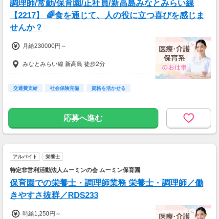
調理師/常勤/保育園/正社員/新高島みなとみらい線
【2217】 🌈食を通じて、人の役に立つ喜びを感じま
せんか？
月給230000円～
みなとみらい線 新高島 徒歩2分
交通費支給
社会保険完備
資格を活かせる
応募へ進む
アルバイト
栄養士
特定非営利活動法人ムーミンの会 ムーミン保育園
保育園での栄養士・調理師業務 栄養士・調理師／働
きやすさ抜群／RDS233
時給1,250円～