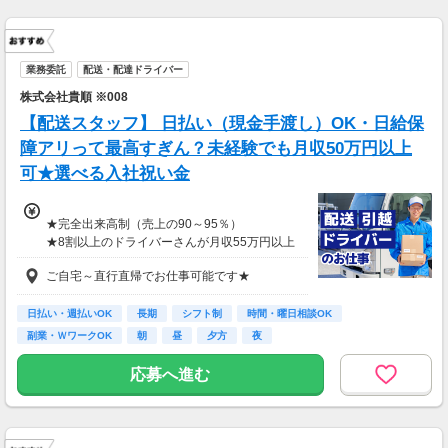
業務委託
配送・配達ドライバー
株式会社貴順 ※008
【配送スタッフ】 日払い（現金手渡し）OK・日給保
障アリって最高すぎん？未経験でも月収50万円以上
可★選べる入社祝い金
★完全出来高制（売上の90～95％）
★8割以上のドライバーさんが月収55万円以上
★支度金5～25万円補助あり（規定有）
ご自宅～直行直帰でお仕事可能です★
★選べる入社祝い金アリ
⇒「初回稼働1か月後に3万円」or「1年後に10
万円」or「2年後に20万円」選べます！
日払い・週払いOK
長期
シフト制
時間・曜日相談OK
副業・ＷワークOK
朝
昼
夕方
夜
1日100～130件程度配達する方がほとんど♪
ご都合にあわせてルートや個数は調整可能！
応募へ進む
※1日2万円保証の案件もあり！
【支払方法】
＊週払い可能（勤務の翌週にお支払い）