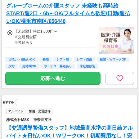
グループホームの介護スタッフ 未経験も高時給
START/週2日・6h～OK/フルタイムも歓迎/日勤/週払
いOK/横浜市南区/856446
【未経験】時給1,600円～
※交通費全額
※昇給あり
≪収入例≫
◎日勤／未経験の場合
日払い・週払いOK
長期
シフト制
シフト自由
副業・ＷワークOK
・日収(1,600*8)円（時給1,600円×8h）
夕方
短時間OK
ボーナス・昇給あり
未経験歓迎
・月収281,600円（日収(1,600*8)円×月22回勤
務）
応募へ進む
※実働8時間以上からは更に時給25％UP
※スキルによって更にスタート時給がUPするこ
とも！
※資格手当あり（時給50円～UP/資格の種類に
よって異なる）
アルバイト
警備・交通誘導
支払方法：日払い・週払い
株式会社MSK 神奈川支社
※日払いも週払いOK（規定あり）
【交通誘導警備スタッフ】地域最高水準の高日給アル
（稼働開始時は手続き完了次第となります）
バイト★日払いOK！WワークOK！初期費用なし！安
週払い：金曜日締め最短翌週火曜日にお給料GE