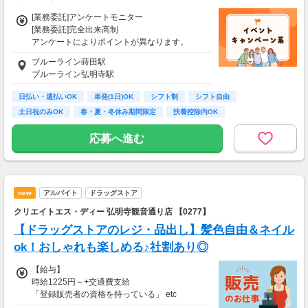
[業務委託]アンケートモニター
[業務委託]完全出来高制
アンケートによりポイントが異なります。
ポイントはネットポイントや電子ギフト券等に
ブルーライン蒔田駅
交換可能です。
ブルーライン弘明寺駅
※ポイント交換先は変更となる場合があります
日払い・週払いOK
単発(1日)OK
シフト制
シフト自由
＜通常のアンケート＞
土日祝のみOK
春・夏・冬休み期間限定
扶養控除内OK
様々な商品やサービスの利用状況やご意見を伺
副業・ＷワークOK
週2日からOK
います。
応募へ進む
2～3ポイントの簡単なアンケートから、数十～
数百ポイントのアンケートまで様々な種類があ
ります。
＜グループインタビュー＞
new
アルバイト
ドラッグストア
指定の会場にお越しいただき、3～5人程度で商
クリエイトエス・ディー 弘明寺観音通り店 【0277】
品やサービスについてお話いただきます。
1回につき、1～2時間程度で数千円程度の謝礼
【ドラッグストアのレジ・品出し】髪色自由＆ネイル
がもらえます。
ok！おしゃれも楽しめる♪社割あり◎
【交通費】
【給与】
なし
時給1225円～+交通費支給
「登録販売者の資格を持っている」 etc
⇒ 資格やスキルに応じて時給UP♪