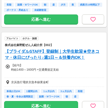
（関内－湘南台）阪東橋 徒歩15分
＜応募資格＞
長期
京浜急行電鉄京急本線黄金町 徒歩15分
副業・ＷワークOK
朝
昼
夕方
夜
残業月10時間以下
【1】不問
横浜市営地下鉄横浜市営地下鉄ブルーライン
ボーナス・昇給あり
未経験歓迎
・２年間の実務経験で調理師免許試験の
（関内－湘南台）伊勢佐木長者町 車6分
受験資格取得できます。（条件あり）
京浜急行電鉄京急本線南太田 車6分
応募へ進む
【2】不問
※調理師免許あれば尚可
※病院給食・集団給食の調理経験者優遇
アルバイト
ホテル・旅館
【給与支払】
株式会社麻野配ぜん人紹介所【002】
月1回
(翌月15日払い)
【ブライダルSTAFF】登録制｜大学生歓迎★空きコ
マ・休日にぴったり♪週1日～＆扶養内OK！
【交通費】
別途一部支給
【給与】
実費支給（上限月3万円）
時給1400～1600円 +交通費規定支給
◆車通勤OK(無料駐車場あり)
――――――――――――――――――
◆バイク・自転車通勤OK(無料駐車場あり)
京浜急行電鉄京急本線黄金町
《 給与詳細 》
※事業所により異なる
勤務できる日数によって時給が異なります。
単発(1日)OK
1週間以内
1ヵ月以内
3ヵ月以内
長期
※勤務地住所：神奈川県横浜市南区浦舟町4-57
[1]週1日＆1日4h～OK（単発可）
春・夏・冬休み期間限定
副業・ＷワークOK
朝
昼
…時給1400円～
応募へ進む