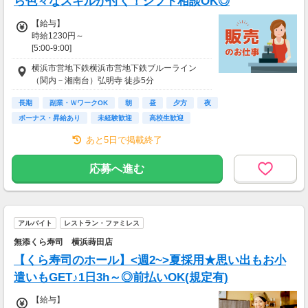
ら色々なスキルが付く！シフト相談OK◎
【給与支払】
月1回
【給与】
時給1230円～
【交通費】
[5:00-9:00]
別途一部支給
時給1285円～
横浜市営地下鉄横浜市営地下鉄ブルーライン
（関内－湘南台）弘明寺 徒歩5分
[9:00-17:00]
時給1230円～
長期
副業・ＷワークOK
朝
昼
夕方
夜
ボーナス・昇給あり
未経験歓迎
高校生歓迎
[17:00-22:00]
時給1245円～
あと5日で掲載終了
[22:00-5:00]
応募へ進む
時給1538円～
※22:00-翌5:00は深夜割増含む
研修期間は、最低時給になります。
アルバイト
レストラン・ファミレス
【給与支払】
無添くら寿司 横浜蒔田店
月1回
【くら寿司のホール】<週2~>夏採用★思い出もお小
【交通費】
遣いもGET♪1日3h～◎前払いOK(規定有)
なし
【給与】