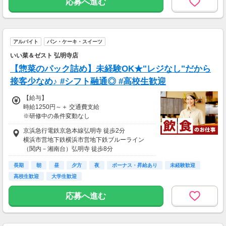
応募へ進む
【交通費】
別途一部支給
社内規定より2万円まで支給
※車通勤はできません。予めご了承下さい。
アルバイト
パン・ケーキ・スイーツ
いい菜＆ゼスト 弘明寺店
【惣菜のパック詰め】未経験OK★"レジなし"だから
接客少なめ♪ #シフト融通◎ #高校生歓迎
【給与】
時給1250円～＋ 交通費支給
※研修中の条件変動なし
京浜急行電鉄京急本線弘明寺 徒歩2分
【給与支払】
横浜市営地下鉄横浜市営地下鉄ブルーライン
月1回
（関内－湘南台）弘明寺 徒歩8分
【交通費】
長期
朝
昼
夕方
夜
ボーナス・昇給あり
未経験歓迎
別途一部支給
高校生歓迎
大学生歓迎
（当社規定による）
応募へ進む