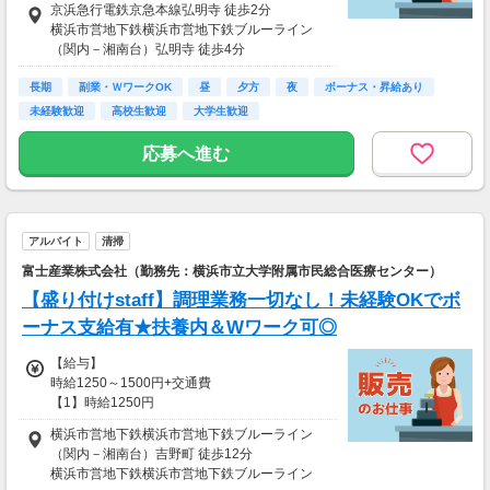
京浜急行電鉄京急本線弘明寺 徒歩2分
横浜市営地下鉄横浜市営地下鉄ブルーライン
≪アルバイト≫時給1225円以上
（関内－湘南台）弘明寺 徒歩4分
京浜急行電鉄京急本線井土ケ谷 徒歩14分
※研修中も給与の変動はありません
長期
横浜市営地下鉄横浜市営地下鉄ブルーライン
副業・ＷワークOK
昼
夕方
夜
ボーナス・昇給あり
※22時以降は時給×1.25
（関内－湘南台）蒔田
未経験歓迎
高校生歓迎
大学生歓迎
京浜急行電鉄京急本線上大岡
【給与支払】
応募へ進む
月1回
【交通費】
別途一部支給
※規定内支給
アルバイト
清掃
富士産業株式会社（勤務先：横浜市立大学附属市民総合医療センター）
【盛り付けstaff】調理業務一切なし！未経験OKでボ
ーナス支給有★扶養内＆Wワーク可◎
【給与】
時給1250～1500円+交通費
【1】時給1250円
【2】時給1300～1500円
横浜市営地下鉄横浜市営地下鉄ブルーライン
◆賞与あり：業績により支給（年2回 7月・12
（関内－湘南台）吉野町 徒歩12分
月）
横浜市営地下鉄横浜市営地下鉄ブルーライン