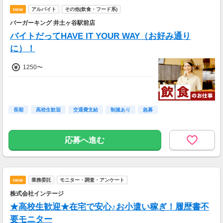
new
アルバイト
その他(飲食・フード系)
バーガーキング 井土ヶ谷駅前店
バイトだってHAVE IT YOUR WAY（お好み通り
に）！
1250〜
長期
高校生歓迎
交通費支給
制服あり
急募
応募へ進む
new
業務委託
モニター・調査・アンケート
株式会社インテージ
★高校生歓迎★在宅で安心♪お小遣い稼ぎ！履歴書不
要モニター