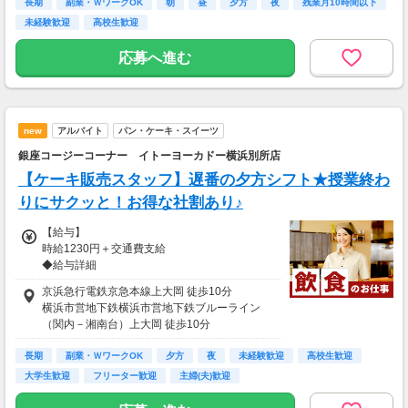
長期
京浜急行電鉄京急本線黄金町 徒歩5分
副業・ＷワークOK
朝
昼
夕方
夜
残業月10時間以下
【給与支払】
京浜急行電鉄京急本線南太田 徒歩9分
未経験歓迎
高校生歓迎
月1回
京浜急行電鉄京急本線日ノ出町 徒歩14分
応募へ進む
【交通費】
別途一部支給
交通費規定支給
new
アルバイト
パン・ケーキ・スイーツ
銀座コージーコーナー イトーヨーカドー横浜別所店
【ケーキ販売スタッフ】遅番の夕方シフト★授業終わ
りにサクッと！お得な社割あり♪
【給与】
時給1230円＋交通費支給
◆給与詳細
時給1230円＋交通費支給
京浜急行電鉄京急本線上大岡 徒歩10分
※研修あり（研修中も時給は変わりません♪）
横浜市営地下鉄横浜市営地下鉄ブルーライン
※高校生時給1230円
（関内－湘南台）上大岡 徒歩10分
京浜急行電鉄京急本線弘明寺 徒歩12分
【給与支払】
長期
横浜市営地下鉄横浜市営地下鉄ブルーライン
副業・ＷワークOK
夕方
夜
未経験歓迎
高校生歓迎
月1回
（関内－湘南台）弘明寺 徒歩13分
大学生歓迎
フリーター歓迎
主婦(夫)歓迎
（月末〆翌月15日支払い）
横浜市営地下鉄横浜市営地下鉄ブルーライン
（関内－湘南台）港南中央