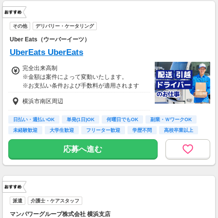
その他
デリバリー・ケータリング
Uber Eats（ウーバーイーツ）
UberEats UberEats
完全出来高制
※金額は案件によって変動いたします。
※お支払い条件および手数料が適用されます
横浜市南区周辺
日払い・週払いOK
単発(1日)OK
何曜日でもOK
副業・ＷワークOK
未経験歓迎
大学生歓迎
フリーター歓迎
学歴不問
高校卒業以上
応募へ進む
派遣
介護士・ケアスタッフ
マンパワーグループ株式会社 横浜支店