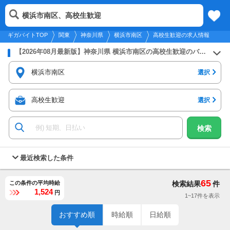
2026年8月8日
更新
tog
横浜市南区、高校生歓迎
関東
履歴
保存
メニュー
nav
ギガバイトTOP
関東
神奈川県
横浜市南区
高校生歓迎の求人情報
【2026年08月最新版】神奈川県 横浜市南区の高校生歓迎のバイト・アルバイト・パートの求人募集情報
横浜市南区
選択
高校生歓迎
選択
検索
最近検索した条件
65
この条件の平均時給
検索結果
件
1,524
円
1~17件を表示
おすすめ順
時給順
日給順