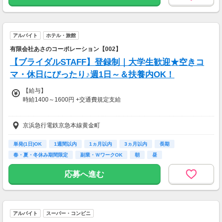
[2]週3日＆1日6h～OK
…時給1500円～
（※経験・スキルにより応相談）
アルバイト
ホテル・旅館
[3]週5日＆1日8h～OK
…時給1600円～
有限会社あさのコーポレーション【002】
（※経験・スキルにより応相談）
【ブライダルSTAFF】登録制｜大学生歓迎★空きコ
※高校生：時給1350円～
マ・休日にぴったり♪週1日～＆扶養内OK！
※給与は経験・スキルも加味して決定します。
【給与】
※登録制のため勤務地によって変動がある場合があります。
時給1400～1600円 +交通費規定支給
――――――――――――――――――
――――――――――――――――――
【給与支払】
京浜急行電鉄京急本線黄金町
《 給与詳細 》
月1回
勤務できる日数によって時給が異なります。
【交通費】
単発(1日)OK
1週間以内
1ヵ月以内
3ヵ月以内
長期
[1]週1日＆1日4h～OK（単発可）
別途一部支給
春・夏・冬休み期間限定
副業・ＷワークOK
朝
昼
…時給1400円～
※規定内支給
応募へ進む
[2]週3日＆1日6h～OK
…時給1500円～
（※経験・スキルにより応相談）
アルバイト
スーパー・コンビニ
[3]週5日＆1日8h～OK