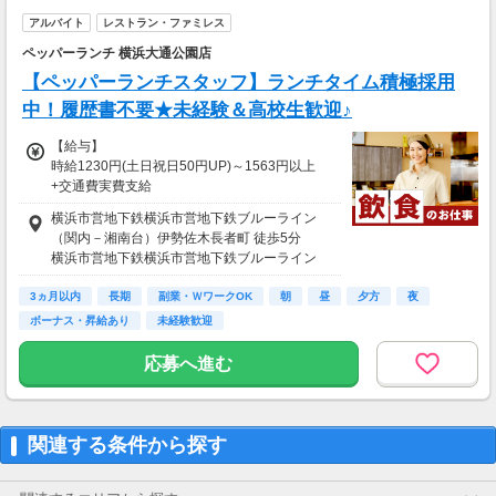
アルバイト
レストラン・ファミレス
ペッパーランチ 横浜大通公園店
【ペッパーランチスタッフ】ランチタイム積極採用
中！履歴書不要★未経験＆高校生歓迎♪
【給与】
時給1230円(土日祝日50円UP)～1563円以上
+交通費実費支給
◆時給1300円以上 (土日祝日時給50円UP※8/11
横浜市営地下鉄横浜市営地下鉄ブルーライン
より)
（関内－湘南台）伊勢佐木長者町 徒歩5分
横浜市営地下鉄横浜市営地下鉄ブルーライン
※22時以降：時給1563円以上
（関内－湘南台）阪東橋 徒歩5分
◆試用期間：2ヶ月間（時給の変動なし）
3ヵ月以内
京浜急行電鉄京急本線黄金町 徒歩10分
長期
副業・ＷワークOK
朝
昼
夕方
夜
京浜急行電鉄京急本線日ノ出町 徒歩13分
ボーナス・昇給あり
未経験歓迎
【給与支払】
ＪＲ東日本根岸線関内 徒歩14分
月1回
応募へ進む
【交通費】
別途一部支給
◆実費支給（月当たり上限2万円まで）
関連する条件から探す
◆自転車通勤OK