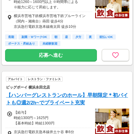
時給1260～1600円以上 ※時間帯による
※能力に応じて昇給します。
※22時以降の時給は深夜手当を含みます。
横浜市営地下鉄横浜市営地下鉄ブルーライン
※採用状況により条件が異なる場合がございま
（関内－湘南台）蒔田 徒歩4分
す、
京浜急行電鉄京急本線南太田 徒歩10分
詳細はお気軽にお問い合わせください。
京浜急行電鉄京急本線井土ケ谷 徒歩12分
長期
横浜市営地下鉄横浜市営地下鉄ブルーライン
副業・ＷワークOK
朝
昼
夕方
夜
前払いOK
▽時給は下記時間・条件にそって支給します
（関内－湘南台）吉野町 徒歩14分
ボーナス・昇給あり
未経験歓迎
■09：00～22：00‥時給1260円
横浜市営地下鉄横浜市営地下鉄ブルーライン
■17：00～ラスト(締め作業)まで契約の方
（関内－湘南台）弘明寺 徒歩15分
応募へ進む
・22：00まで‥時給1280円
・22：00以降‥時給1600円
■高校生‥時給1260円（22時までの勤務）
■研修時間（50h）‥時給1225円
アルバイト
レストラン・ファミレス
★土日(祝)：時給50円UP！
ビッグボーイ 横浜永田北店
【給与支払】
【ハンバーグレストランのホール】早朝限定＊初バイ
月1回
トも◎週2/2h~でプライベート充実
★前給制度あり(稼働分/規定有)★
【給与】
【交通費】
時給1300円～1625円
別途一部支給
【基本時給】時給1300円
※規定内支給
【高校生時給】時給1250円
京浜急行電鉄京急本線井土ケ谷 車6分
【深夜時給】時給1625円