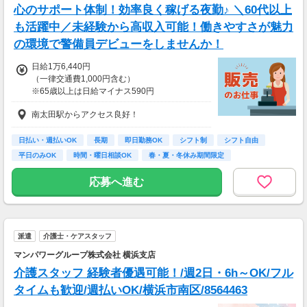
心のサポート体制！効率良く稼げる夜勤♪ ＼60代以上
T♪
も活躍中／未経験から高収入可能！働きやすさが魅力
※交通費：別途全額支給
の環境で警備員デビューをしませんか！
※車・バイク通勤に関して施設により異なる場
日給1万6,440円
合あり（応相談）
（一律交通費1,000円含む）
※65歳以上は日給マイナス590円
※70歳以上は日給マイナス2,370円
南太田駅からアクセス良好！
---
■交通誘導2級以上の資格をお持ちの方は
日払い・週払いOK
長期
即日勤務OK
シフト制
シフト自由
日給1万6,440円
平日のみOK
時間・曜日相談OK
春・夏・冬休み期間限定
（一律交通費1,000円含む）
副業・ＷワークOK
※65歳以上は日給マイナス590円
応募へ進む
※70歳以上は日給マイナス1,190円
★交通誘導2級（以上）として従事した場合
1勤務につき1,000円支給！！
---
派遣
介護士・ケアスタッフ
■65歳～69歳迄では他の年代と同じ現場でも
安全面・体力面の考慮により比較的低負荷の業
マンパワーグループ株式会社 横浜支店
務、
介護スタッフ 経験者優遇可能！/週2日・6h～OK/フル
70歳以降では低負荷業務や季節により
相談の上短時間勤務をすることもあるため
タイムも歓迎/週払いOK/横浜市南区/8564463
給与が上記になる場合がございます。