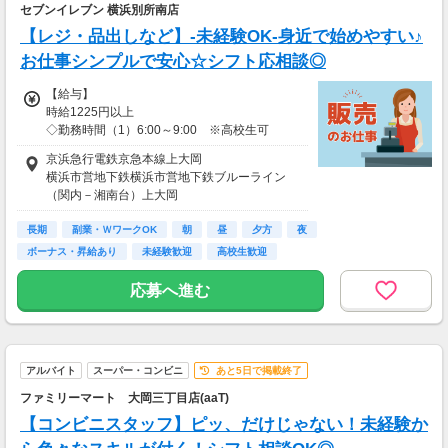
…時給1600円～
セブンイレブン 横浜別所南店
（※経験・スキルにより応相談）
【レジ・品出しなど】-未経験OK-身近で始めやすい♪
※高校生：時給1350円～
お仕事シンプルで安心☆シフト応相談◎
※給与は経験・スキルも加味して決定します。
【給与】
※登録制のため勤務地によって変動がある場合があります。
時給1225円以上
――――――――――――――――――
◇勤務時間（1）6:00～9:00 ※高校生可
時給1247円以上／高校生時給1247円以上
【給与支払】
京浜急行電鉄京急本線上大岡
月1回
横浜市営地下鉄横浜市営地下鉄ブルーライン
◇勤務時間（2）9:00～13:00 ※高校生可
（関内－湘南台）上大岡
時給1225円以上／高校生時給1225円以上
【交通費】
横浜市営地下鉄横浜市営地下鉄ブルーライン
別途一部支給
長期
（関内－湘南台）港南中央
副業・ＷワークOK
朝
昼
夕方
夜
◇勤務時間（3）13:00～17:00 ※高校生可
※規定内支給
横浜市営地下鉄横浜市営地下鉄ブルーライン
ボーナス・昇給あり
未経験歓迎
高校生歓迎
時給1225円以上／高校生時給1225円以上
（関内－湘南台）上永谷
京浜急行電鉄京急本線弘明寺
応募へ進む
◇勤務時間（4）17:00～22:00 ※高校生可
時給1225円以上／高校生時給1225円以上
◇勤務時間（5）22:00～翌3:00 ※高校生不可
時給1531円以上
アルバイト
スーパー・コンビニ
あと5日で掲載終了
ファミリーマート 大岡三丁目店(aaT)
◇勤務時間（6）22:00～翌6:00 ※高校生不可
時給1531円以上
【コンビニスタッフ】ピッ、だけじゃない！未経験か