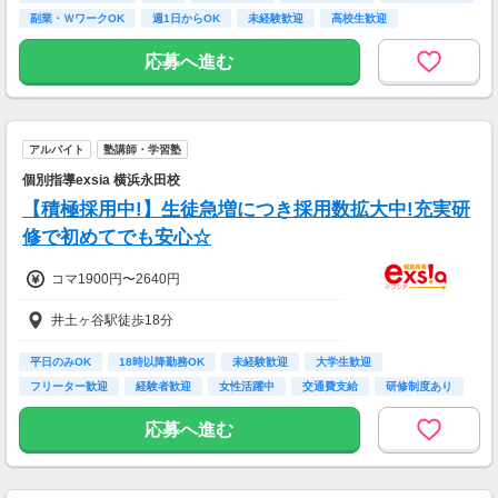
副業・ＷワークOK
週1日からOK
未経験歓迎
高校生歓迎
応募へ進む
アルバイト
塾講師・学習塾
個別指導exsia 横浜永田校
【積極採用中!】生徒急増につき採用数拡大中!充実研
修で初めてでも安心☆
コマ1900円〜2640円
井土ヶ谷駅徒歩18分
平日のみOK
18時以降勤務OK
未経験歓迎
大学生歓迎
フリーター歓迎
経験者歓迎
女性活躍中
交通費支給
研修制度あり
応募へ進む