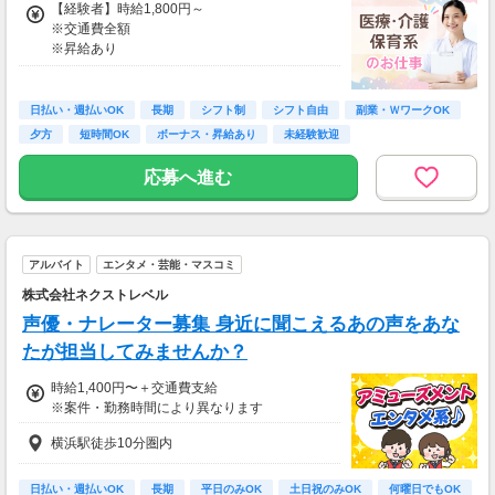
【経験者】時給1,800円～
※交通費全額
＜月収例＞
※昇給あり
月収32万8,800円可能
（日給1万6,440円×月20日勤務）
≪収入例≫
◎日勤／経験者の場合
日払い・週払いOK
長期
シフト制
シフト自由
副業・ＷワークOK
・日収(1,800*8)円（時給1,800円×8h）
夕方
短時間OK
ボーナス・昇給あり
未経験歓迎
・月収316,800円（日収(1,800*8)円×月22回勤
務）
応募へ進む
※実働8時間以上からは更に時給25％UP
※スキルによって更にスタート時給がUPするこ
とも！
アルバイト
エンタメ・芸能・マスコミ
※資格手当あり（時給50円～UP/資格の種類に
よって異なる）
株式会社ネクストレベル
支払方法：週払い
声優・ナレーター募集 身近に聞こえるあの声をあな
※週払いOK（規定あり）
たが担当してみませんか？
→金曜日締め最短翌週火曜日にお給料GET♪
（稼働開始時は手続き完了次第となります）
時給1,400円〜＋交通費支給
交通費：別途全額支給
※案件・勤務時間により異なります
横浜駅徒歩10分圏内
※車・バイク通勤に関して施設により異なる場
合あり（応相談）
日払い・週払いOK
長期
平日のみOK
土日祝のみOK
何曜日でもOK