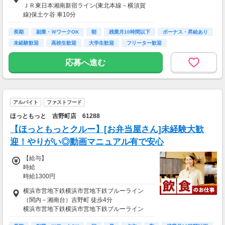
ＪＲ東日本湘南新宿ライン(東北本線－横須賀
※2025年改訂の最低賃金は保証します。
線)保土ケ谷 車10分
ＪＲ東日本湘南新宿ライン(高崎線－東海道本
【給与支払】
長期
線)保土ケ谷 車10分
副業・ＷワークOK
朝
残業月10時間以下
ボーナス・昇給あり
月1回
ＪＲ東日本横須賀線保土ケ谷 車10分
未経験歓迎
高校生歓迎
大学生歓迎
フリーター歓迎
京浜急行電鉄京急本線弘明寺 車12分
【交通費】
応募へ進む
別途一部支給
車・バイク通勤可
※通勤手段応相談
アルバイト
ファストフード
ほっともっと 吉野町店 61288
【ほっともっとクルー】[お弁当屋さん]未経験大歓
迎！やりがい◎動画マニュアル有で安心
【給与】
時給
時給1300円
※高校生も同時給
横浜市営地下鉄横浜市営地下鉄ブルーライン
★早朝時給1400円
（関内－湘南台）吉野町 徒歩4分
★土日祝手当:10:00～14:00時給30円UP
横浜市営地下鉄横浜市営地下鉄ブルーライン
★18:00～22:00:時給30円UP
（関内－湘南台）阪東橋 徒歩4分