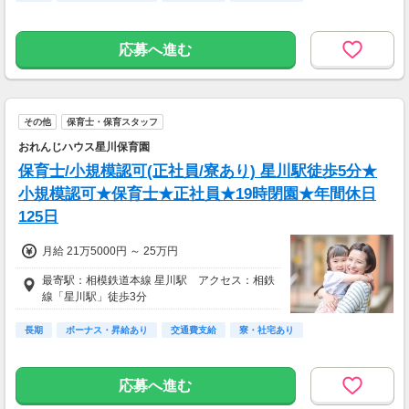
応募へ進む
その他
保育士・保育スタッフ
おれんじハウス星川保育園
保育士/小規模認可(正社員/寮あり) 星川駅徒歩5分★
小規模認可★保育士★正社員★19時閉園★年間休日
125日
月給 21万5000円 ～ 25万円
最寄駅：相模鉄道本線 星川駅 アクセス：相鉄
線「星川駅」徒歩3分
長期
ボーナス・昇給あり
交通費支給
寮・社宅あり
応募へ進む