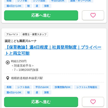
全額支給
長期
シフト制
シフト自由
平日のみOK
副業・ＷワークOK
週4日からOK
朝
昼
深夜
応募へ進む
アルバイト
保育士・保育スタッフ
認定こども園星川ルーナ
【保育教諭】週4日程度｜社員登用制度｜プライベー
トと両立可能
時給1250円
＜別途支給手当＞
・7～10時200円加算
18時以降100円加算
相模鉄道相鉄本線星川駅
・早朝短時間手当 500円／回（7時～10時勤務）
長期
シフト自由
平日のみOK
扶養控除内OK
シフト1ヶ月毎提出
・賃金改善手当 週20時間以上勤務 5,000円／月
週4日からOK
朝
昼
深夜
週20時間未満勤務 3,000円／月
・職員処遇改善手当 40,000円／月（対象：有資格者、福祉施設で8年
応募へ進む
以上勤務者）