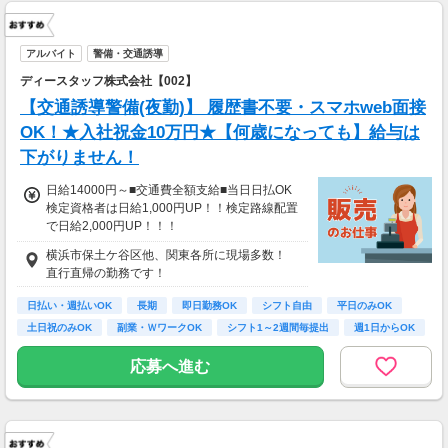
アルバイト
警備・交通誘導
ディースタッフ株式会社【002】
【交通誘導警備(夜勤)】 履歴書不要・スマホweb面接
OK！★入社祝金10万円★【何歳になっても】給与は
下がりません！
日給14000円～■交通費全額支給■当日日払OK
検定資格者は日給1,000円UP！！検定路線配置
で日給2,000円UP！！！
////////////////////////////////////////
横浜市保土ケ谷区他、関東各所に現場多数！
研修期間3日間は昼食付き！
直行直帰の勤務です！
入社祝い金１０万円！
完全個室寮有り！
日払い・週払いOK
長期
即日勤務OK
シフト自由
平日のみOK
スマホレンタル有り！
土日祝のみOK
副業・ＷワークOK
シフト1～2週間毎提出
週1日からOK
/////////////////////////////////////////
応募へ進む