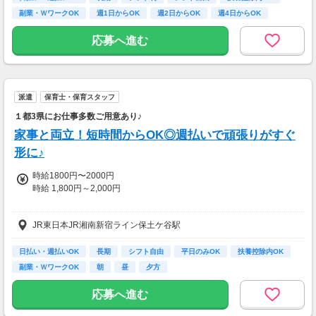
※月収例は一例であり保証するものではありません。
副業・ＷワークOK
週1日からOK
週2日からOK
週4日からOK
【給与備考】
応募へ進む
◆日払い・週払いOK！
※シフト・勤務時間・業務内容により時給の変動あり
【交通費】
派遣
保育士・保育スタッフ
全額支給
１都3県にお仕事多数ご用意あり♪
家事と両立！短時間からOK◎週払いで頑張りがすぐ
形に♪
時給1800円〜2000円
時給 1,800円～2,000円
交通費：全額支給
JR東日本JR湘南新宿ライン保土ケ谷駅
※派遣先・勤務条件・経験・能力などで
時給は変動します。
日払い・週払いOK
長期
シフト自由
平日のみOK
扶養控除内OK
副業・ＷワークOK
朝
昼
夕方
■月収288,000円～320,000円
■週払いOK（規定あり）
応募へ進む
■月払い
※面談時にご相談ください♪