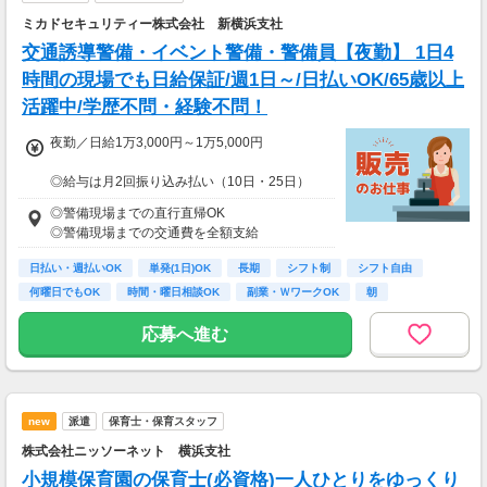
ミカドセキュリティー株式会社 新横浜支社
交通誘導警備・イベント警備・警備員【夜勤】 1日4
時間の現場でも日給保証/週1日～/日払いOK/65歳以上
活躍中/学歴不問・経験不問！
夜勤／日給1万3,000円～1万5,000円
◎給与は月2回振り込み払い（10日・25日）
◎日払い制度の利用も可能（規定あり）
◎警備現場までの直行直帰OK
◎有資格者は日給+2,000円（一般路線は+1,000
◎警備現場までの交通費を全額支給
円）
◎資格取得費用は当社全額負担
日払い・週払いOK
単発(1日)OK
長期
シフト制
シフト自由
何曜日でもOK
時間・曜日相談OK
副業・ＷワークOK
朝
※65歳以上の方は下記給与になります
65～69歳：夜勤／日給1万2,800円
応募へ進む
70～79歳：夜勤／日給1万2,500円
new
派遣
保育士・保育スタッフ
株式会社ニッソーネット 横浜支社
小規模保育園の保育士(必資格)一人ひとりをゆっくり