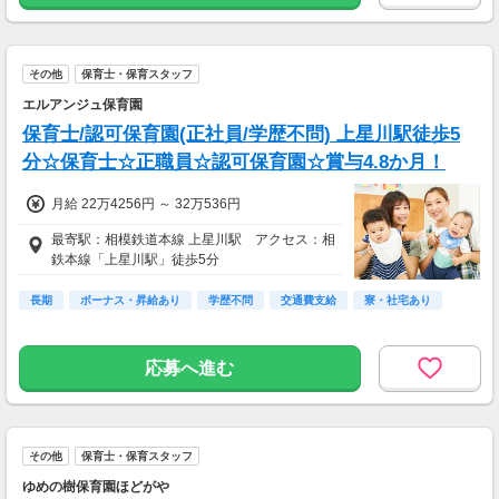
その他
保育士・保育スタッフ
エルアンジュ保育園
保育士/認可保育園(正社員/学歴不問) 上星川駅徒歩5
分☆保育士☆正職員☆認可保育園☆賞与4.8か月！
月給 22万4256円 ～ 32万536円
最寄駅：相模鉄道本線 上星川駅 アクセス：相
鉄本線「上星川駅」徒歩5分
長期
ボーナス・昇給あり
学歴不問
交通費支給
寮・社宅あり
応募へ進む
その他
保育士・保育スタッフ
ゆめの樹保育園ほどがや