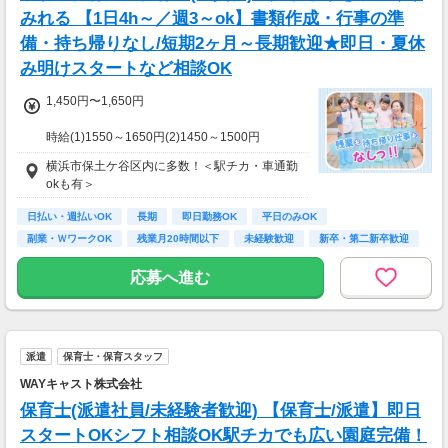
みれる 【1日4h～／週3～ok】書類作成・行事の準
備・持ち帰りなし/短期2ヶ月～長期歓迎★即日・夏休
み明けスタートなど相談OK
1,450円〜1,650円
時給(1)1550～1650円(2)1450～1500円
(1)週40ｈ以上
横浜市保土ケ谷区内に多数！＜駅チカ・車通勤
(2)週40ｈ未満
okも有＞
【月収例】
290400円（時給1650円×8h×22日)
日払い・週払いOK
長期
即日勤務OK
平日のみOK
副業・ＷワークOK
残業月20時間以下
未経験歓迎
新卒・第二新卒歓迎
7：00～19：00で1日4ｈ～、週3～5日(週20h
フリーター歓迎
以上)
応募へ進む
★シフト例：9-18時、7-11時、8-12時、9-16時
など
★平日のみ/午前/夕方/扶養内/パート/フル/短時
間など相談OK！
★短期2ヶ月～長期歓迎！
派遣
保育士・保育スタッフ
WAYキャスト株式会社
保育士(派遣社員/未経験者歓迎) 【保育士/派遣】即日
スタートOKシフト相談OK駅チカでも広い園庭完備！