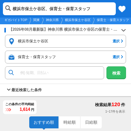
2026年8月8日
更新
tog
横浜市保土ケ谷区、保育士・保育スタッフ
関東
履歴
保存
メニュー
nav
ギガバイトTOP
関東
神奈川県
横浜市保土ケ谷区
保育士・保育スタッフ
【2026年08月最新版】神奈川県 横浜市保土ケ谷区の保育士・保育スタッフのバイト・アルバイト・パートの求人募集情報
横浜市保土ケ谷区
選択
保育士・保育スタッフ
選択
検索
最近検索した条件
120
この条件の平均時給
検索結果
件
1,614
円
1~17件を表示
おすすめ順
時給順
日給順