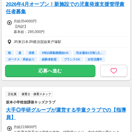
2026年4月オープン！新施設での児童発達支援管理責
新卒入社2年目／24歳 年収365万円
新卒入社3年目／25歳 年収410万円
任者募集
入社5年目／チーフ 年収440万円
月給354000円
入社10年目／グループリーダー 年収550万円
【内訳】
基本給；285,000円
【交通費】
職務手当；5,000円
一部支給
JR東日本JR横須賀線東戸塚駅
処遇改善手当；19,000円
定額残業手当；40,000円
(残業の有無に関わらず16時間分として支給。
朝
昼
深夜
9時以降勤務開始OK
完全週休2日制 (土…
超過分は別途支給)
ボーナス・昇給あり
経験者歓迎
ブランクOK
女性活躍中
経験年数手当 別途5,000円
応募へ進む
（児童福祉業の実務経験5年以上、証明書必須）
【昇給】
1月あたり5,000円～10,000円
正社員
保育士・保育スタッフ
(2023年度実績)
坂本小学校放課後キッズクラブ
【賞与】
大手◎学研グループが運営する学童クラブでの【指導
年2回計3.00ヵ月分
(2023年度実績)
員】
月給219800円
◆送迎業務手当込み