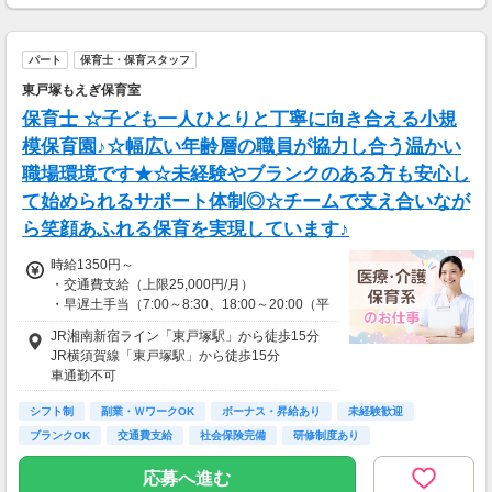
■昇給：あり
■賞与：あり
パート
保育士・保育スタッフ
【交通費】
東戸塚もえぎ保育室
一部支給
保育士 ☆子ども一人ひとりと丁寧に向き合える小規
模保育園♪☆幅広い年齢層の職員が協力し合う温かい
職場環境です★☆未経験やブランクのある方も安心し
て始められるサポート体制◎☆チームで支え合いなが
ら笑顔あふれる保育を実現しています♪
時給1350円～
・交通費支給（上限25,000円/月）
・早遅土手当（7:00～8:30、18:00～20:00（平
日）、7:30～18:30（土曜日）の配置時間帯に
JR湘南新宿ライン「東戸塚駅」から徒歩15分
時給プラス200円）
JR横須賀線「東戸塚駅」から徒歩15分
・昇給：有（4月）
車通勤不可
シフト制
副業・ＷワークOK
ボーナス・昇給あり
未経験歓迎
ブランクOK
交通費支給
社会保険完備
研修制度あり
資格を活かせる
応募へ進む