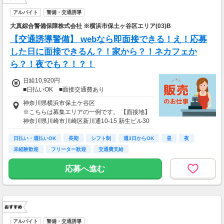
アルバイト
警備・交通誘導
大真綜合警備保障株式会社 ※横浜市保土ヶ谷区エリア(03)B
【交通誘導警備】 webなら即面接できる！え！応募
した日に面接できるん？！家から？！ネカフェか
ら？！夜でも？！？！
日給10,920円
■日払いOK ■面接交通費あり
神奈川県横浜市保土ケ谷区
※こちらは募集エリアの一例です。 【面接地】
神奈川県川崎市川崎区新川通10-15 新生ビル30
3
日払い・週払いOK
長期
シフト制
週3日からOK
昼
夜
未経験歓迎
フリーター歓迎
交通費支給
応募へ進む
アルバイト
警備・交通誘導