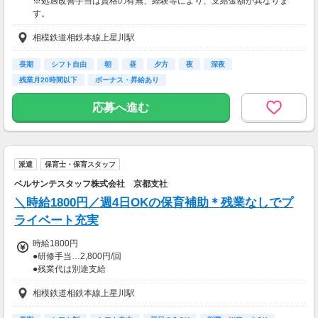
※処遇改善手当は資格の有無、経験等により、支給金額が異なりま
◆経験年数手当込み
す。
◆支払い方法：月1回
※放課後児童支援員資格をお持ちの方優遇します。
月末締め、翌月25日払い
相模鉄道相鉄本線上星川駅
【交通費】
【交通費】
一部支給
全額支給
長期
シフト自由
朝
昼
夕方
夜
深夜
残業月20時間以下
ボーナス・昇給あり
応募へ進む
派遣
保育士・保育スタッフ
ベルサンテスタッフ株式会社 京都支社
＼時給1800円／週4日OKの保育補助＊残業なしでプ
ライベート充実
時給1800円
●研修手当…2,800円/回
●残業代は別途支給
（残業は基本ありません）
相模鉄道相鉄本線上星川駅
【交通費】