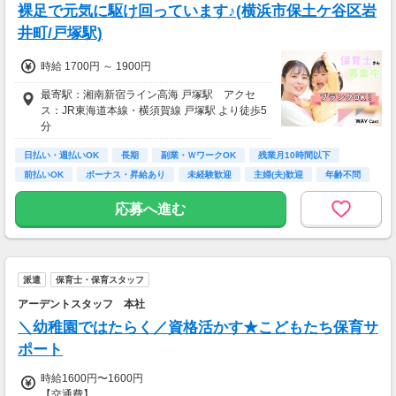
裸足で元気に駆け回っています♪(横浜市保土ケ谷区岩
井町/戸塚駅)
時給 1700円 ～ 1900円
最寄駅：湘南新宿ライン高海 戸塚駅 アクセ
ス：JR東海道本線・横須賀線 戸塚駅 より徒歩5
分
日払い・週払いOK
長期
副業・ＷワークOK
残業月10時間以下
前払いOK
ボーナス・昇給あり
未経験歓迎
主婦(夫)歓迎
年齢不問
応募へ進む
派遣
保育士・保育スタッフ
アーデントスタッフ 本社
＼幼稚園ではたらく／資格活かす★こどもたち保育サ
ポート
時給1600円〜1600円
【交通費】