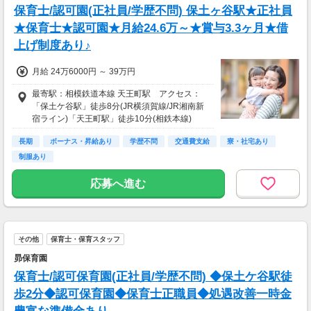
保育士/認可園(正社員/学歴不問) 保土ヶ谷駅★正社員
★保育士★認可園★月給24.6万～★賞与3.3ヶ月★借
上げ制度あり♪
月給 24万6000円 ～ 39万円
最寄駅：相模鉄道本線 天王町駅 アクセス：
「保土ケ谷駅」徒歩8分(JR横須賀線/JR湘南新
宿ライン)「天王町駅」徒歩10分(相鉄本線)
長期
ボーナス・昇給あり
学歴不問
交通費支給
寮・社宅あり
制服あり
応募へ進む
その他
保育士・保育スタッフ
昴保育園
保育士/認可保育園(正社員/学歴不問) ◆保土ケ谷駅徒
歩2分◆認可保育園◆保育士正職員◆処遇改善一時金