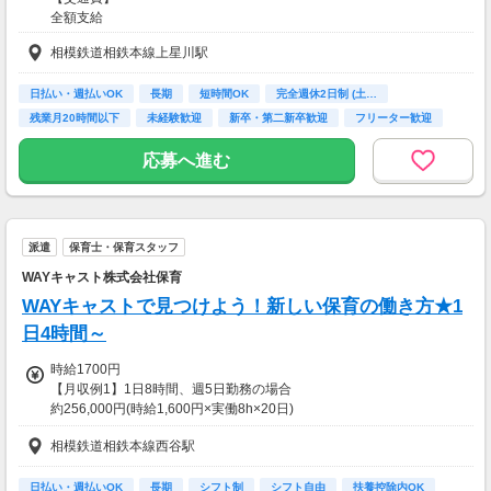
全額支給
相模鉄道相鉄本線上星川駅
日払い・週払いOK
長期
短時間OK
完全週休2日制 (土…
残業月20時間以下
未経験歓迎
新卒・第二新卒歓迎
フリーター歓迎
主婦(夫)歓迎
応募へ進む
派遣
保育士・保育スタッフ
WAYキャスト株式会社保育
WAYキャストで見つけよう！新しい保育の働き方★1
日4時間～
時給1700円
【月収例1】1日8時間、週5日勤務の場合
約256,000円(時給1,600円×実働8h×20日)
※月収例は一例であり保証するものではありません。
相模鉄道相鉄本線西谷駅
【月収例2】1日4時間、週3日勤務の場合
約76,800円(時給1,600円×実働4h×12日)
日払い・週払いOK
長期
シフト制
シフト自由
扶養控除内OK