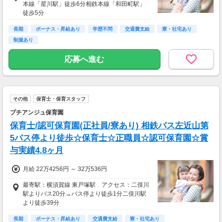
本線「星川駅」徒歩6分相鉄本線「和田町駅」
徒歩5分
長期
ボーナス・昇給あり
学歴不問
交通費支給
寮・社宅あり
制服あり
応募へ進む
その他
保育士・保育スタッフ
プチアンジュ保育園
保育士/認可保育園(正社員/寮あり) 相鉄バス左近山第
5バス停より徒歩☆保育士☆正職員☆認可保育園☆賞
与実績4.8ヶ月
月給 22万4256円 ～ 32万536円
最寄駅：横須賀線 東戸塚駅 アクセス：二俣川
駅よりバス20分→バス停より徒歩1分二俣川駅
より徒歩39分
長期
ボーナス・昇給あり
交通費支給
寮・社宅あり