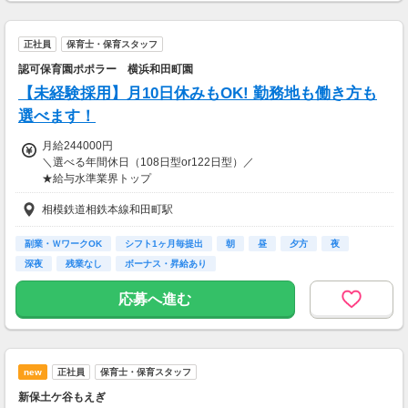
■昇給
正社員
保育士・保育スタッフ
■諸手当
認可保育園ポポラー 横浜和田町園
＜収入例＞
【未経験採用】月10日休みもOK! 勤務地も働き方も
■週3日の場合
1,850円×8時間×月12日＝177,600円
選べます！
月給244000円
■週5日の場合
＼選べる年間休日（108日型or122日型）／
1,900円×8時間×月22日間＝334,400円
★給与水準業界トップ
月給28万9000円！
＼＼週3日でも17万円以上！週5日で33万円以上も可能！！／／
相模鉄道相鉄本線和田町駅
（四大卒、年間休日108日、関東勤務の場合／保幼資格手当・自立支援
手当含※規定有）
ライフスタイルに合わせて、しっかり稼げます☆
※エリア・園により異なる
副業・ＷワークOK
シフト1ヶ月毎提出
朝
昼
夕方
夜
※短大・専門卒の方は上記月給マイナス2,000円
【交通費】
深夜
残業なし
ボーナス・昇給あり
全額支給
例）
応募へ進む
月給23万～
（四大卒、年間休日108日、関西勤務の場合／保幼資格手当含）
月給26万8,000円～
（四大卒、年間休日122日、関東勤務の場合／保幼資格手当・自立支援
new
正社員
保育士・保育スタッフ
手当含）
※その他エリアの給与に関してはお問い合わせください
新保土ケ谷もえぎ