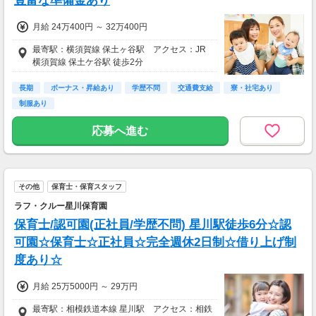
豊富な準備金あり
月給 24万400円 ～ 32万400円
最寄駅：横須賀線 保土ヶ谷駅 アクセス：JR
横須賀線 保土ケ谷駅 徒歩2分
長期
ボーナス・昇給あり
学歴不問
交通費支給
寮・社宅あり
制服あり
応募へ進む
その他
保育士・保育スタッフ
ラフ・クルー星川保育園
保育士/認可園(正社員/学歴不問) 星川駅徒歩6分☆認
可園☆保育士☆正社員☆完全週休2日制☆借り上げ制
度あり☆
月給 25万5000円 ～ 29万円
最寄駅：相模鉄道本線 星川駅 アクセス：相鉄