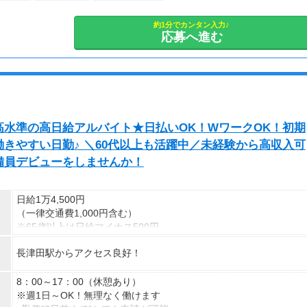
登録の際に、希望配達エリアを選択いただき、そのエリアでの業務
約1分でカンタン入力♪
を委託します（業務委託）。
応募へ進む
水準の高日給アルバイト★日払いOK！WワークOK！初期
きやすい日勤♪ ＼60代以上も活躍中／未経験から高収入可
備員デビューをしませんか！
日給1万4,500円
（一律交通費1,000円含む）
※65歳以上は日給マイナス500円
※70歳以上は日給マイナス2,00円
長津田駅からアクセス良好！
---
■交通誘導2級以上の資格をお持ちの方は
8：00～17：00（休憩あり）
日給1万4,500円
※週1日～OK！無理なく働けます