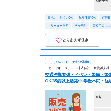
勤務時間
日払い・週払いOK
単発(1日)OK
何曜日
フリーター歓迎
学歴不問
高校卒業以上
とりあえず保存
アルバイト
警備・交通誘導
ミカドセキュリティー株式会社 新横浜支社
交通誘導警備・イベント警備・警備
OK/65歳以上活躍中/学歴不問・経
給与