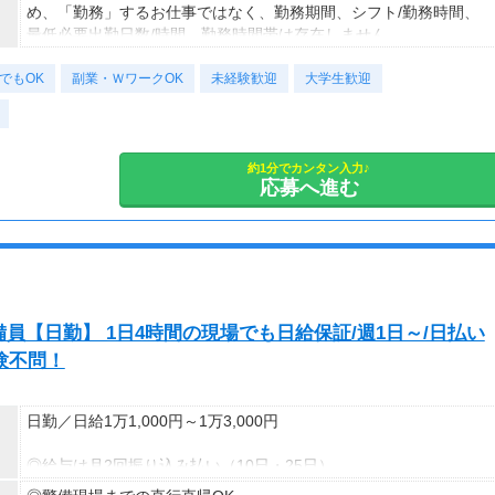
め、「勤務」するお仕事ではなく、勤務期間、シフト/勤務時間、
最低必要出勤日数/時間、勤務時間帯は存在しません。
でもOK
副業・ＷワークOK
未経験歓迎
大学生歓迎
約1分でカンタン入力♪
応募へ進む
員【日勤】 1日4時間の現場でも日給保証/週1日～/日払い
験不問！
日勤／日給1万1,000円～1万3,000円
◎給与は月2回振り込み払い（10日・25日）
◎日払い制度の利用も可能（規定あり）