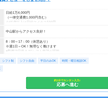
日給1万4,000円
（一律交通費1,000円含む）
※65歳以上は日給マイナス500円
※70歳以上は日給マイナス2,000円
中山駅からアクセス良好！
---
■交通誘導2級以上の資格をお持ちの方は
8：00～17：00（休憩あり）
日給1万4,000円
※週1日～OK！無理なく働けます
（一律交通費1,000円含む）
■勤務”3日前まで”シフト申請が可能
※65歳以上は日給マイナス500円
⇒プライベートも時間も大切にできます
シフト制
※70歳以上は日給マイナス1,000円
～勤務日数のご相談もお気軽に！～
シフト自由
平日のみOK
時間・曜日相談OK
★交通誘導2級（以上）として従事した場合
K
1勤務につき1000円支給！！
＜様々な働き方が可能＞
---
・土日祝のみOK
■65歳～69歳迄では他の年代と同じ現場でも
・平日のみOK
約1分でカンタン入力♪
応募へ進む
安全面・体力面の考慮により比較的低負荷の業務、
・週1日からOK
70歳以降では低負荷業務や季節により
・短期歓迎
相談の上短時間勤務をすることもあるため
・長期歓迎
給与が上記になる場合がございます。