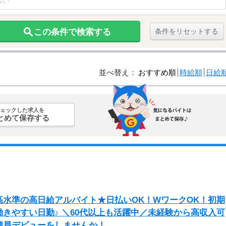
この条件で検索する
条件をリセットする
並べ替え：
おすすめ順
時給順
日給
ェックした求人を
とめて保存する
水準の高日給アルバイト★日払いOK！WワークOK！初期
きやすい日勤♪ ＼60代以上も活躍中／未経験から高収入可
備員デビューをしませんか！