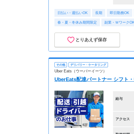
日払い・週払いOK
長期
即日勤務OK
春・夏・冬休み期間限定
副業・ＷワークO
とりあえず保存
その他
デリバリー・ケータリング
Uber Eats（ウーバーイーツ）
UberEats配達パートナー シフ
給与
アクセス