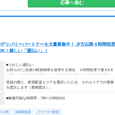
応募へ進む
ています。
exのデリバリーパートナーを大量募集中！ 夕方以降４時間程
発OK！嬉しい「週払い」！
■うれしい週払い
お持ちの/ご自身の軽貨物車を使用する場合、４時間程度で最大9,6
00円。夕方以降の稼働※だと４時間程度で最大10,200円の報酬が
獲得可能！給与ではなく、委託業務に応じた報酬をお支払いする業
登録の際に、希望配達エリアを選択いただき、そのエリアでの業務
務委託のお仕事です。うれしい週払い。
を委託します（業務委託）。
※関東圏4-6月に１8時以降稼働した場合を想定。地域により異な
■稼働可能な時間帯：7時〜23時59分
ります
※報酬は規約にしたがい配達完了の15日後に支払いますが、可能
な場合は、より早く、週払いで前週稼働分をお支払いします。
からOK
未経験歓迎
フリーター歓迎