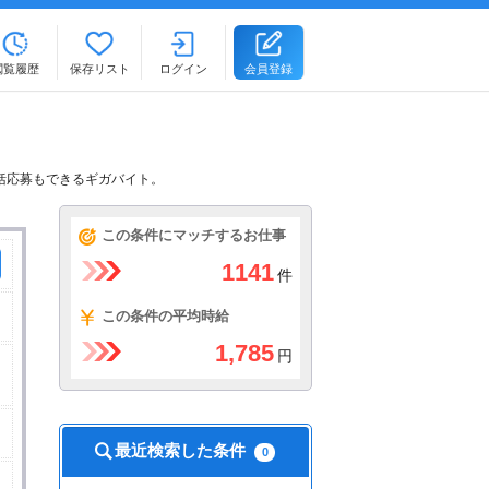
閲覧履歴
保存リスト
ログイン
会員登録
括応募もできるギガバイト。
この条件にマッチするお仕事
1141
件
この条件の平均時給
1,785
円
最近検索した条件
0