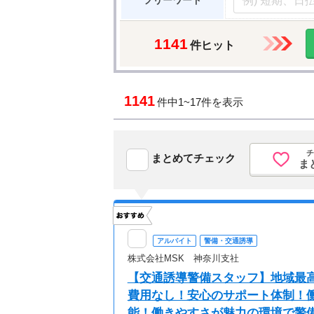
フリーワード
1141
件ヒット
1141
件中
1~17件を表示
チ
まとめてチェック
ま
アルバイト
警備・交通誘導
株式会社MSK 神奈川支社
【交通誘導警備スタッフ】地域最高
費用なし！安心のサポート体制！働
能！働きやすさが魅力の環境で警