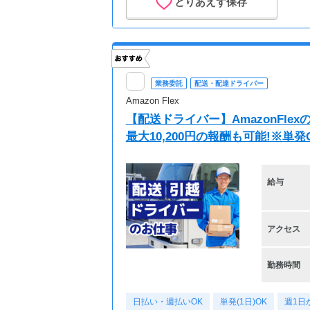
とりあえず保存
業務委託
配送・配達ドライバー
Amazon Flex
【配送ドライバー】AmazonFl
最大10,200円の報酬も可能!※単
給与
アクセス
勤務時間
日払い・週払いOK
単発(1日)OK
週1日