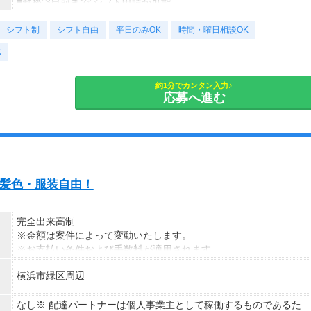
（一律交通費1,000円含む）
■勤務”3日前まで”シフト申請が可能
※65歳以上は日給マイナス500円
⇒プライベートも時間も大切にできます
シフト制
※70歳以上は日給マイナス1,000円
～勤務日数のご相談もお気軽に！～
シフト自由
平日のみOK
時間・曜日相談OK
★交通誘導2級（以上）として従事した場合
K
1勤務につき1,000円支給！！
＜様々な働き方が可能＞
---
・土日祝のみOK
■65歳～69歳迄では他の年代と同じ現場でも
・平日のみOK
約1分でカンタン入力♪
応募へ進む
安全面・体力面の考慮により比較的低負荷の業務、
・週1日からOK
70歳以降では低負荷業務や季節により
・短期歓迎
相談の上短時間勤務をすることもあるため
・長期歓迎
給与が上記になる場合がございます。
＜月収例＞
ト・髪色・服装自由！
月収29万円可能
（日給1万4,500円×月20日勤務）
完全出来高制
※金額は案件によって変動いたします。
※お支払い条件および手数料が適用されます
横浜市緑区周辺
なし※ 配達パートナーは個人事業主として稼働するものであるた