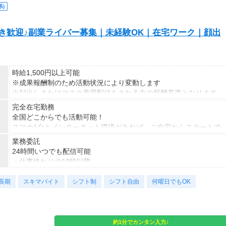
＜月収例＞
)
月収28万円可能
（日給1万4,000円×月20日勤務）
S好き歓迎♪副業ライバー募集｜未経験OK｜在宅ワーク｜顔出
時給1,500円以上可能
※成果報酬制のため活動状況により変動します
※顔出しまたはマスク着用配信をされる方の報酬基準となります
【収入例】
完全在宅勤務
■事務職Aさん（週3日・月50時間程度）
全国どこからでも活動可能！
月収8万円～15万円
スマホ1台とインターネット環境があれば、ご自宅からスタートで
■営業職Bさん（週4日・月80時間程度）
きます。
業務委託
月収15万円～25万円
通勤時間ゼロだから、本業やプライベートとの両立もラクラク♪
24時間いつでも配信可能
■主婦Cさん（月100時間程度）
・仕事終わりの19時以降
月収20万円以上
・休日だけ
現在活躍中のライバーの多くは会社員や主婦の方。
長期
・スキマ時間だけ
スキマバイト
シフト制
シフト自由
何曜日でもOK
本業や家庭と両立しながら副業として活動されています。
など、ご自身のライフスタイルに合わせて活動できます。
副業として活動されている方が多数在籍しており、本業と両立しな
がら続けやすい環境です。
安定した活動を目指す方には、月30〜50時間以上の配信を推奨し
約1分でカンタン入力♪