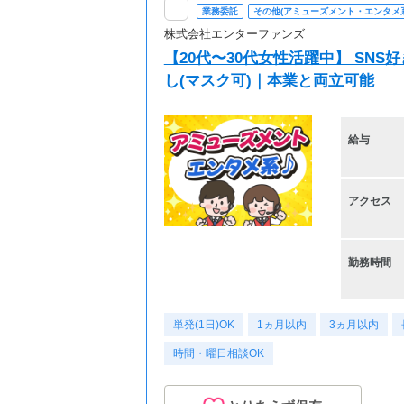
業務委託
その他(アミューズメント・エンタメ系
株式会社エンターファンズ
【20代〜30代女性活躍中】 SN
し(マスク可)｜本業と両立可能
給与
アクセス
勤務時間
単発(1日)OK
1ヵ月以内
3ヵ月以内
時間・曜日相談OK