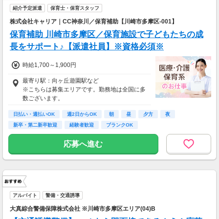
紹介予定派遣
保育士・保育スタッフ
株式会社キャリア｜CC神奈川／保育補助【川崎市多摩区-001】
保育補助 川崎市多摩区／保育施設で子どもたちの成
長をサポート♪【派遣社員】※資格必須※
時給1,700～1,900円
最寄り駅：向ヶ丘遊園駅など
※こちらは募集エリアです。勤務地は全国に多
数ございます。
日払い・週払いOK
週2日からOK
朝
昼
夕方
夜
新卒・第二新卒歓迎
経験者歓迎
ブランクOK
応募へ進む
アルバイト
警備・交通誘導
大真綜合警備保障株式会社 ※川崎市多摩区エリア(04)B