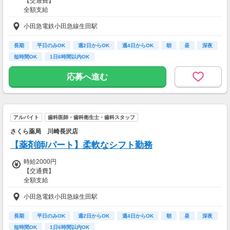
【交通費】
全額支給
小田急電鉄小田急線生田駅
長期
平日のみOK
週2日からOK
週4日からOK
朝
昼
深夜
短時間OK
1日6時間以内OK
応募へ進む
アルバイト
歯科医師・歯科衛生士・歯科スタッフ
さくら薬局 川崎長沢店
【薬剤師/パート】柔軟なシフト勤務
時給2000円
【交通費】
全額支給
小田急電鉄小田急線生田駅
長期
平日のみOK
週2日からOK
週4日からOK
朝
昼
深夜
短時間OK
1日6時間以内OK