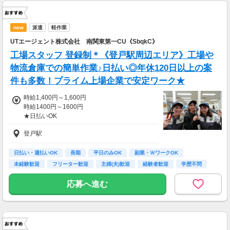
new
派遣
軽作業
UTエージェント株式会社 南関東第一CU《SbqkC》
工場スタッフ 登録制＊《登戸駅周辺エリア》工場や
物流倉庫での簡単作業♪日払い◎年休120日以上の案
件も多数！プライム上場企業で安定ワーク★
時給1,400円～1,600円
時給1400円～1600円
★日払いOK
登戸駅
《月収イメージ》
248,000円～310,000円
日払い・週払いOK
長期
平日のみOK
副業・ＷワークOK
未経験歓迎
フリーター歓迎
主婦(夫)歓迎
経験者歓迎
学歴不問
応募へ進む