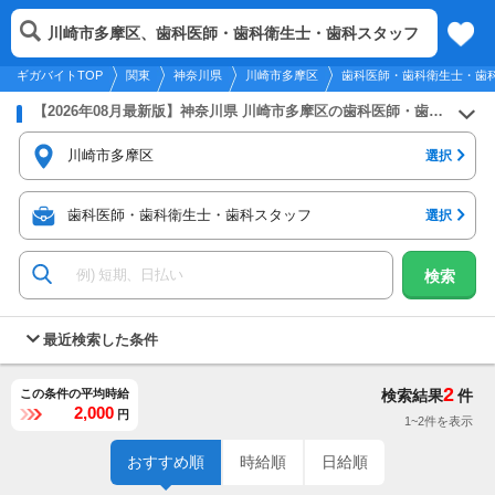
2026年8月10日
更新
tog
川崎市多摩区、歯科医師・歯科衛生士・歯科スタッフ
関東
履歴
保存
メニュー
nav
ギガバイトTOP
関東
神奈川県
川崎市多摩区
歯科医師・歯科衛生士・歯
【2026年08月最新版】神奈川県 川崎市多摩区の歯科医師・歯科衛生士・歯科スタッフのバイト・アルバイト・パートの求人募集情報
川崎市多摩区
選択
歯科医師・歯科衛生士・歯科スタッフ
選択
検索
最近検索した条件
2
この条件の平均時給
検索結果
件
2,000
円
1~2件を表示
おすすめ順
時給順
日給順