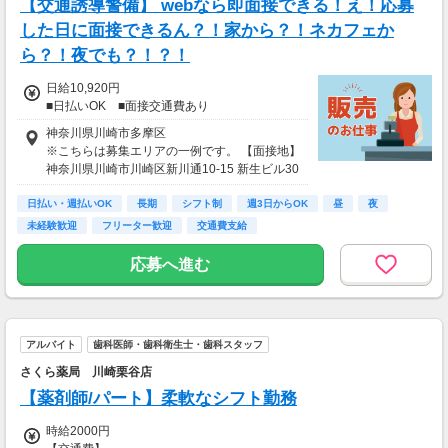
【交通誘導警備】 webなら即面接できる！え！応募
した日に面接できるん？！家から？！ネカフェか
ら？！夜でも？！？！
日給10,920円
■日払いOK ■面接交通費あり
神奈川県川崎市多摩区
※こちらは募集エリアの一例です。 【面接地】
神奈川県川崎市川崎区新川通10-15 新生ビル30
3
日払い・週払いOK
長期
シフト制
週3日からOK
昼
夜
未経験歓迎
フリーター歓迎
交通費支給
応募へ進む
アルバイト
歯科医師・歯科衛生士・歯科スタッフ
さくら薬局 川崎栗谷店
【薬剤師/パート】柔軟なシフト勤務
時給2000円