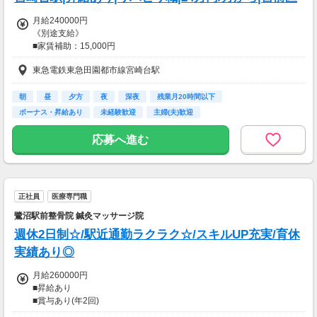
月給240000円
《別途支給》
■家賃補助：15,000円
■家族手当
東急電鉄東急田園都市線宮崎台駅
・配偶者：10,000円
・子ども1人：5,000円
■勤続手当
朝
昼
夕方
夜
深夜
残業月20時間以下
■昇給：年1回
ボーナス・昇給あり
未経験歓迎
主婦(夫)歓迎
5,000円～
応募へ進む
■試用期間あり(正社員3ヵ月)
期間中は月給：180,000円～
【交通費】
正社員
医療専門職
全額支給
鷺沼駅前整骨院 鍼灸マッサージ院
週休2日制☆/駅近通勤ラクラク☆/スキルUP充実/育休
実績あり◎
月給260000円
■昇給あり
■賞与あり(年2回)