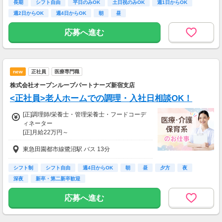
一部支給
全額支給
長期
シフト自由
平日のみOK
土日祝のみOK
週1日からOK
週2日からOK
週4日からOK
朝
昼
応募へ進む
new
正社員
医療専門職
株式会社オープンループパートナーズ新宿支店
<正社員>老人ホームでの調理・入社日相談OK！
[正]調理師/栄養士・管理栄養士・フードコーデ
ィネーター
[正]月給22万円～
【月給】22万円～26万円（経験や前職給与に応
東急田園都市線鷺沼駅 バス 13分
じて決定します）
交通費：全額支給あり
シフト制
シフト自由
週4日からOK
朝
昼
夕方
夜
【交通費】
深夜
新卒・第二新卒歓迎
なし
応募へ進む