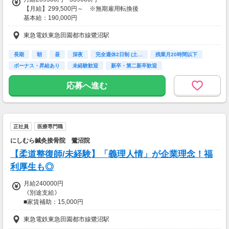
【月給】299,500円～ ※無期雇用転換後
基本給：190,000円
固定残業代：78,000円（43時間分）
東急電鉄東急田園都市線鷺沼駅
資格手当：30,000円
実績手当：1,500円 ～ ※実績により変動（推定額：2,900円）
※有期雇用期間中は289,500円～
長期
朝
昼
深夜
完全週休2日制 (土…
残業月20時間以下
ボーナス・昇給あり
未経験歓迎
新卒・第二新卒歓迎
<役職者の場合>
管理者手当：30,000円/月
応募へ進む
☆最大年収例 4,730,400円 ※各種手当含む
◇その他手当支給あり ※要件あり
正社員
医療専門職
◇賞与※業績により支給 詳細は面接内でお話いたします
にしむら鍼灸接骨院 鷺沼院
※固定残業時間分を超える時間外労働分についての割増賃金は追加で
【柔道整復師/未経験】「義理人情」が企業理念！福
支給します
利厚生も◎
【交通費】
月給240000円
一部支給
《別途支給》
■家賃補助：15,000円
■家族手当
東急電鉄東急田園都市線鷺沼駅
・配偶者：10,000円