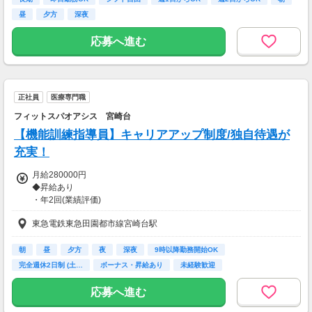
【交通費】
昼
夕方
深夜
一部支給
応募へ進む
正社員
医療専門職
フィットスパオアシス 宮崎台
【機能訓練指導員】キャリアアップ制度/独自待遇が
充実！
月給280000円
◆昇給あり
・年2回(業績評価)
◆賞与あり
東急電鉄東急田園都市線宮崎台駅
・年2回(2年目以降/業績評価)
【交通費】
朝
昼
夕方
夜
深夜
9時以降勤務開始OK
一部支給
完全週休2日制 (土…
ボーナス・昇給あり
未経験歓迎
応募へ進む