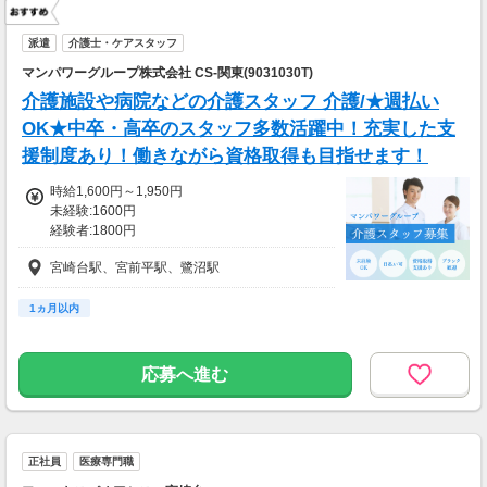
派遣
介護士・ケアスタッフ
マンパワーグループ株式会社 CS-関東(9031030T)
介護施設や病院などの介護スタッフ 介護/★週払い
OK★中卒・高卒のスタッフ多数活躍中！充実した支
援制度あり！働きながら資格取得も目指せます！
時給1,600円～1,950円
未経験:1600円
経験者:1800円
介護福祉士:1950円
宮崎台駅、宮前平駅、鷺沼駅
1ヵ月以内
応募へ進む
正社員
医療専門職