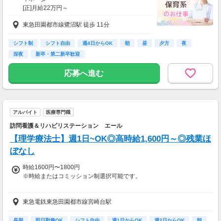
[正]月給22万円～
【月給】22～26万円（経験や前職給与に応じて
東急田園都市線鷺沼駅 徒歩 11分
決定します）
交通費：全額支給あり
シフト制
シフト自由
週4日からOK
朝
昼
夕方
夜
【交通費】
深夜
新卒・第二新卒歓迎
一部支給
応募へ進む
アルバイト
医療専門職
訪問看護＆リハビリステーション エール
【理学療法士】週1日~OK◎高時給1,600円～◎残業ほ
ぼなし
時給1600円〜1800円
※時給またはコミッション制選択可能です。
◆担当売上×45％以上、通勤費別途支給
東急電鉄東急田園都市線宮崎台駅
◆例：介護保険対応60分(要介護)×5件/1日の場合
8,807円×45％×5件＝19,815円
長期
即日勤務OK
シフト自由
週1日からOK
週2日からOK
朝