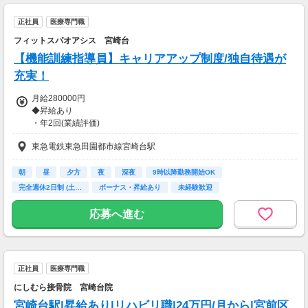
正社員
医療専門職
フィットスパオアシス 宮崎台
【機能訓練指導員】キャリアアップ制度/独自待遇が
充実！
月給280000円
◆昇給あり
・年2回(業績評価)
◆賞与あり
東急電鉄東急田園都市線宮崎台駅
・年2回(2年目以降/業績評価)
【交通費】
朝
昼
夕方
夜
深夜
9時以降勤務開始OK
一部支給
完全週休2日制 (土…
ボーナス・昇給あり
未経験歓迎
応募へ進む
正社員
医療専門職
にしむら接骨院 宮崎台院
宮崎台駅|昇給あり|リハビリ職|24万円/月から|宮前区