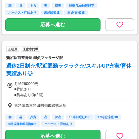
・子ども1人：5,000円
■勤続手当
朝
昼
夕方
夜
深夜
残業月20時間以下
■昇給：年1回
ボーナス・昇給あり
未経験歓迎
主婦(夫)歓迎
5,000円～
応募へ進む
■試用期間あり(正社員3ヵ月)
期間中は月給：180,000円～
【交通費】
正社員
医療専門職
全額支給
鷺沼駅前整骨院 鍼灸マッサージ院
週休2日制☆/駅近通勤ラクラク☆/スキルUP充実/育休
実績あり◎
月給260000円
■昇給あり
■賞与あり(年2回)
東急電鉄東急田園都市線鷺沼駅
【交通費】
一部支給
朝
昼
夕方
夜
深夜
16時前退社OK
17時前退社OK
9時以降勤務開始OK
ボーナス・昇給あり
応募へ進む