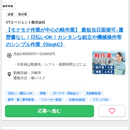
派遣
軽作業
UTエージェント株式会社
【モクモク作業が中心の軽作業】 最短当日面接可♪履
歴書なし！日払いOK！カンタンな組立や機械操作等
のシンプル作業《SbqkC》
月給248000円〜310000円
・月収例は勤務先・シフト・残業時間などによ
り変動します
勤務詳細：川崎市
・各種手当あり（残業手当、休出手当、深夜勤
通勤方法：車/バイク
務がある場合は深夜手当 など）
・昇給あり（昇格制度あり）
※構内の（無料）駐車場利用OK
日払い・週払いOK
※募集の勤務地は面接地の一例です。
長期
ボーナス・昇給あり
未経験歓迎
■日払い制度（新制度）※規定あり
ご希望の地域や条件などを伺いながらあなた
新卒・第二新卒歓迎
フリーター歓迎
主婦(夫)歓迎
ブランクOK
・最短5分で働いた分の給与を口座受取可能
に合ったお仕事をご紹介します！
・スマホからカンタン申請
学歴不問
応募へ進む
・1,000円単位で利用可能
■交通費 上限30,000円まで支給 ※会社規定有
り