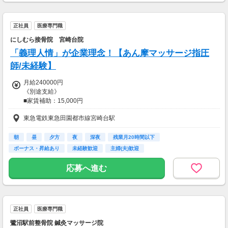
正社員
医療専門職
にしむら接骨院 宮崎台院
「義理人情」が企業理念！【あん摩マッサージ指圧
師/未経験】
月給240000円
《別途支給》
■家賃補助：15,000円
■家族手当
東急電鉄東急田園都市線宮崎台駅
・配偶者：10,000円
・子ども1人：5,000円
■勤続手当
朝
昼
夕方
夜
深夜
残業月20時間以下
■昇給：年1回
ボーナス・昇給あり
未経験歓迎
主婦(夫)歓迎
5,000円～
応募へ進む
■試用期間あり(正社員3ヵ月)
期間中は月給：180,000円～
【交通費】
正社員
医療専門職
全額支給
鷺沼駅前整骨院 鍼灸マッサージ院