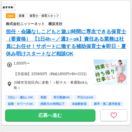
new
派遣
保育士・保育スタッフ
株式会社ニッソーネット 横浜支社
担任・会議なしこどもと遊ぶ時間に専念できる保育士
（要資格） 【1日4h～／週3～ok】責任ある業務は社
員にお任せ！サポートに徹する補助保育士★即日・夏
休み明けスタートなど相談OK
1,850円〜
【月収例】325600円（時給1850円×8h×22日)
川崎市宮前区内に多数！＜駅チカ・車通勤okも
7：00～19：00で1日4ｈ～、週3～5日(週20h
有＞
以上)
★シフト例：9-18時、7-11時、8-12時、9-16時
日払い・週払いOK
長期
即日勤務OK
平日のみOK
など
副業・ＷワークOK
残業月20時間以下
未経験歓迎
新卒・第二新卒歓迎
★平日のみ/午前/夕方/扶養内/パート/フル/短時
フリーター歓迎
間など相談OK！
応募へ進む
★短期2ヶ月～長期歓迎！