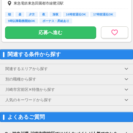
東急電鉄東急田園都市線鷺沼駅
【交通費】
一部支給
朝
昼
夕方
夜
深夜
16時前退社OK
17時前退社OK
9時以降勤務開始OK
ボーナス・昇給あり
応募へ進む
関連する条件から探す
関連するエリアから探す
別の職種から探す
川崎市宮前区✕特徴から探す
人気のキーワードから探す
よくあるご質問