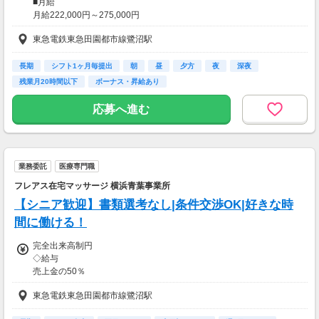
■月給
月給222,000円～275,000円
＋登録販売者資格手当(研修中6,000円、管理者:10,000円)
東急電鉄東急田園都市線鷺沼駅
※これまでの経験・スキル・前職の給与を
最大限に考慮し、決定いたします。
長期
シフト1ヶ月毎提出
朝
昼
夕方
夜
深夜
■諸手当
残業月20時間以下
ボーナス・昇給あり
・登録販売者資格手当： 10,000円（管理者）
6,000円（研修中）
応募へ進む
・残業手当： 1分単位で100％支給
※サービス残業はありません。
■試用期間
業務委託
医療専門職
・期間：6ヶ月
・給与：月給222,000円～275,000円
フレアス在宅マッサージ 横浜青葉事業所
＋登録販売者資格手当
【シニア歓迎】書類選考なし|条件交渉OK|好きな時
・雇用形態：正社員
※これまでの経験・スキル・前職の給与を
間に働ける！
最大限に考慮し、決定いたします。
完全出来高制円
◇給与
■昇給・賞与
売上金の50％
・昇給：年1回
※条件によって応相談
・賞与：年2回(計3.6～4ヶ月分)
東急電鉄東急田園都市線鷺沼駅
【交通費】
【交通費】