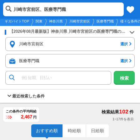
2026年8月9日
更新
tog
川崎市宮前区、医療専門職
関東
履歴
保存
メニュー
nav
ギガバイトTOP
関東
神奈川県
川崎市宮前区
医療専門職
様々な条件
【2026年08月最新版】神奈川県 川崎市宮前区の医療専門職のバイト・アルバイト・パートの求人募集情報
川崎市宮前区
選択
医療専門職
選択
検索
最近検索した条件
102
この条件の平均時給
検索結果
件
2,467
円
1~17件を表示
おすすめ順
時給順
日給順