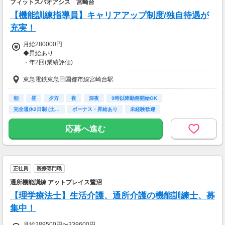
フィットスパオアシス 宮崎台
【機能訓練指導員】キャリアアップ制度/独自待遇が
充実！
月給280000円
◆昇給あり
・年2回(業績評価)
◆賞与あり
東急電鉄東急田園都市線宮崎台駅
・年2回(2年目以降/業績評価)
【交通費】
朝
昼
夕方
夜
深夜
9時以降勤務開始OK
一部支給
完全週休2日制 (土…
ボーナス・昇給あり
未経験歓迎
応募へ進む
正社員
医療専門職
通所機能訓練 アットプレイス鷺沼
【理学療法士】生活介護、通所介護の機能訓練士、募
集中！
月給289500円〜339600円