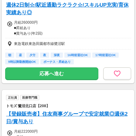
週休2日制☆/駅近通勤ラクラク☆/スキルUP充実/育休
実績あり◎
月給260000円
■昇給あり
■賞与あり(年2回)
東急電鉄東急田園都市線鷺沼駅
【交通費】
一部支給
朝
昼
夕方
夜
深夜
16時前退社OK
17時前退社OK
9時以降勤務開始OK
ボーナス・昇給あり
応募へ進む
正社員
医療専門職
トモズ 鷺沼北口店【208】
【登録販売者】住友商事グループで安定就業◎週休2
日/賞与あり
月給222000円