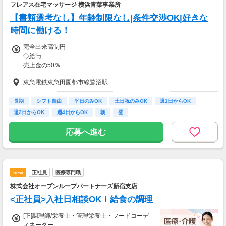
・給与：月給222,000円～275,000円
フレアス在宅マッサージ 横浜青葉事業所
＋登録販売者資格手当
【書類選考なし】年齢制限なし|条件交渉OK|好きな
・雇用形態：正社員
※これまでの経験・スキル・前職の給与を
時間に働ける！
最大限に考慮し、決定いたします。
完全出来高制円
◇給与
■昇給・賞与
売上金の50％
・昇給：年1回
※条件によって応相談
・賞与：年2回(計3.6～4ヶ月分)
東急電鉄東急田園都市線鷺沼駅
【交通費】
【交通費】
一部支給
全額支給
長期
シフト自由
平日のみOK
土日祝のみOK
週1日からOK
週2日からOK
週4日からOK
朝
昼
応募へ進む
new
正社員
医療専門職
株式会社オープンループパートナーズ新宿支店
<正社員>入社日相談OK！給食の調理
[正]調理師/栄養士・管理栄養士・フードコーデ
ィネーター