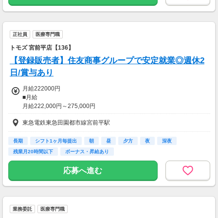
正社員
医療専門職
トモズ 宮前平店【136】
【登録販売者】住友商事グループで安定就業◎週休2
日/賞与あり
月給222000円
■月給
月給222,000円～275,000円
＋登録販売者資格手当(研修中6,000円、管理者:10,000円)
東急電鉄東急田園都市線宮前平駅
※これまでの経験・スキル・前職の給与を
最大限に考慮し、決定いたします。
長期
シフト1ヶ月毎提出
朝
昼
夕方
夜
深夜
■諸手当
残業月20時間以下
ボーナス・昇給あり
・登録販売者資格手当： 10,000円（管理者）
6,000円（研修中）
応募へ進む
・残業手当： 1分単位で100％支給
※サービス残業はありません。
■試用期間
業務委託
医療専門職
・期間：6ヶ月