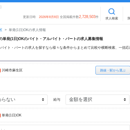
】
2,728,503
更新日時
2026年8月8日
全国掲載件数
件
求人検索
区
単発(1日)OKの求人情報
区の単発(1日)OKのバイト・アルバイト・パートの求人募集情報
・アルバイト・パートの求人を探すなら様々な条件からまとめて比較や横断検索、一括
川崎市麻生区
路線・駅から選ぶ
給与
単発(1日)OK