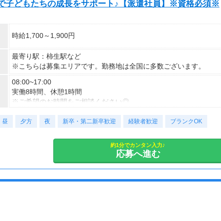
で子どもたちの成長をサポート♪【派遣社員】※資格必須※
時給1,700～1,900円
最寄り駅：柿生駅など
※こちらは募集エリアです。勤務地は全国に多数ございます。
08:00~17:00
実働8時間、休憩1時間
※ご希望のお時間をご相談ください◎
昼
■契約期間：2ヶ月以上
夕方
夜
新卒・第二新卒歓迎
経験者歓迎
ブランクOK
■即日勤務OK！｜
約1分でカンタン入力♪
応募へ進む