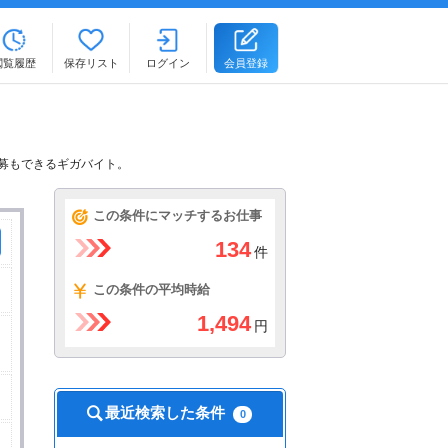
閲覧履歴
保存リスト
ログイン
会員登録
応募もできるギガバイト。
この条件にマッチするお仕事
134
件
この条件の平均時給
1,494
円
最近検索した条件
0