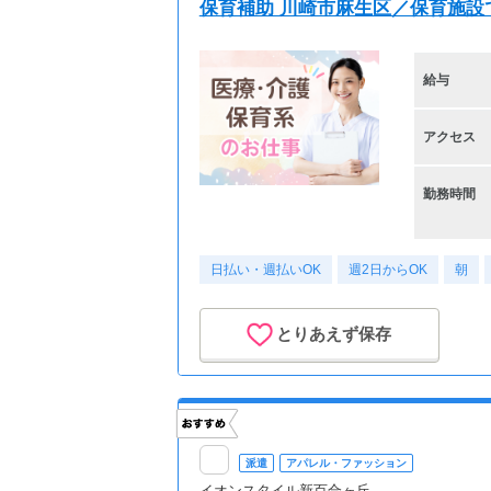
保育補助 川崎市麻生区／保育施設
給与
アクセス
勤務時間
日払い・週払いOK
週2日からOK
朝
とりあえず保存
派遣
アパレル・ファッション
イオンスタイル新百合ヶ丘