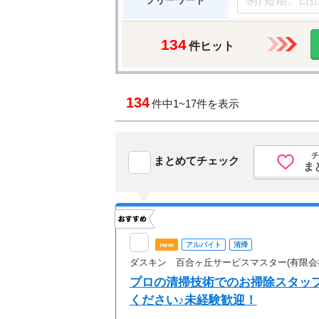
フリーワード
134
件ヒット
134
件中
1~17件を表示
チ
まとめてチェック
ま
new
アルバイト
清掃
ダスキン 百合ヶ丘サービスマスター(有限会
プロの清掃技術でのお掃除スタッ
ください♪未経験歓迎！