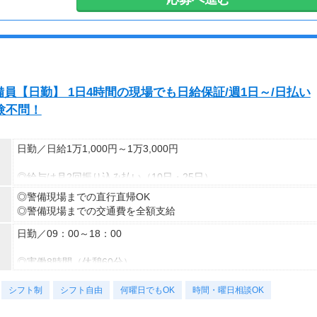
員【日勤】 1日4時間の現場でも日給保証/週1日～/日払い
験不問！
日勤／日給1万1,000円～1万3,000円
◎給与は月2回振り込み払い（10日・25日）
◎日払い制度の利用も可能（規定あり）
◎警備現場までの直行直帰OK
◎有資格者は日給+2,000円（一般路線は+1,000円）
◎警備現場までの交通費を全額支給
◎資格取得費用は当社全額負担
日勤／09：00～18：00
※65歳以上の方は下記給与になります
65～69歳：日勤／日給1万800円
◎実働8時間（休憩60分）
70～79歳：日勤／日給1万500円
◎週1日～OK
シフト制
◎週5日のレギュラーワークOK
シフト自由
何曜日でもOK
時間・曜日相談OK
◎平日のみ・土日のみOK