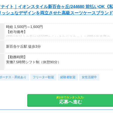
ムソナイト｜イオンスタイル新百合ヶ丘/244680 前払いOK《
リッシュなデザインを両立させた高級スーツケースブランド
時給 1,500円～1,600円
【給与備考】
経験1年以上の方は1600円からいきなりスタート！経験1年未満の
方も就業1年後には必ず1600円に昇給します！
新百合ケ丘駅 徒歩3分
◆月収例
23万6千円～25万2千円＋残業手当
【勤務時間】
【前払い制度あり】
実働7.5時間シフト制（休憩90分）
6割のスタッフが利用中！働いた給料の一部を最短即時支払い。
利用料・振込手数料はすべて無料。
【休日・休暇】
ボーナス・昇給あり
週休2日シフト制
フリーター歓迎
経験者歓迎
女性活躍中
【勤務開始日】
入社が決まり次第、即日から開始できます。在職中の方もお気軽に
ご相談ください！
約1分でカンタン入力♪
応募へ進む