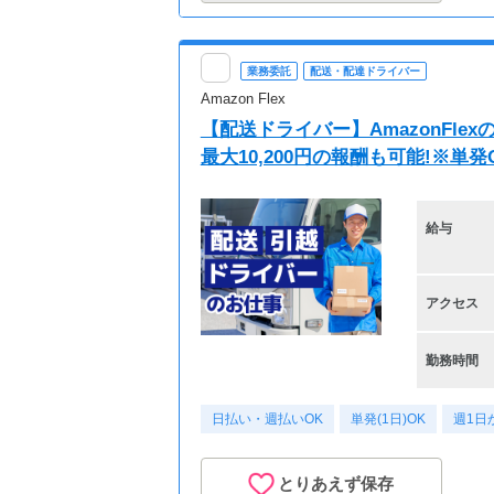
業務委託
配送・配達ドライバー
Amazon Flex
【配送ドライバー】AmazonFl
最大10,200円の報酬も可能!※単
給与
アクセス
勤務時間
日払い・週払いOK
単発(1日)OK
週1日
とりあえず保存