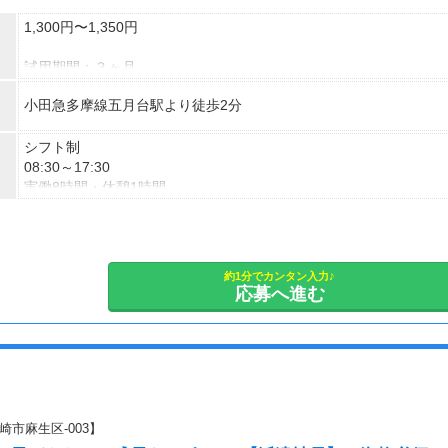
1,300円〜1,350円
試用期間：３ヶ月
小田急多摩線五月台駅より徒歩2分
シフト制
08:30～17:30
実働8時間・休憩1時間
勤務曜日：月・火・水・木・金
最低勤務日数(週)：3日
年末年始
約1分でカンタン入力♪
応募へ進む
市麻生区-003】