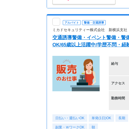
アルバイト
警備・交通誘導
ミカドセキュリティー株式会社 新横浜支社
交通誘導警備・イベント警備・警備
OK/65歳以上活躍中/学歴不問・経
給与
アクセス
勤務時間
日払い・週払いOK
単発(1日)OK
長期
副業・ＷワークOK
朝