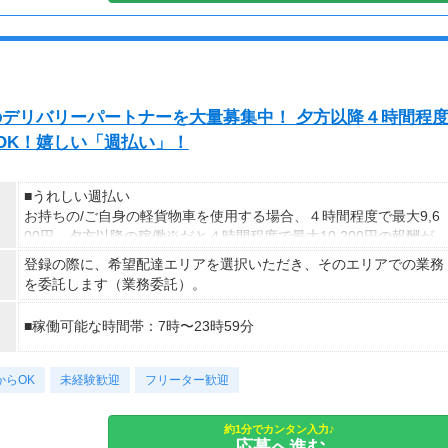
exのデリバリーパートナーを大量募集中！ 夕方以降４時間程
発OK！嬉しい「週払い」！
■うれしい週払い
お持ちの/ご自身の軽貨物車を使用する場合、４時間程度で最大9,6
00円。夕方以降の稼働※だと４時間程度で最大10,200円の報酬が
獲得可能！給与ではなく、委託業務に応じた報酬をお支払いする業
登録の際に、希望配達エリアを選択いただき、そのエリアでの業務
務委託のお仕事です。うれしい週払い。
を委託します（業務委託）。
※関東圏4-6月に１8時以降稼働した場合を想定。地域により異な
■稼働可能な時間帯：7時〜23時59分
ります
※報酬は規約にしたがい配達完了の15日後に支払いますが、可能
な場合は、より早く、週払いで前週稼働分をお支払いします。
からOK
未経験歓迎
フリーター歓迎
登録の際に、希望配達エリアを選択いただき、そのエリアでの業務
約1分でカンタン入力♪
を委託します（業務委託）。
応募へ進む