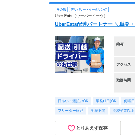
その他
デリバリー・ケータリング
Uber Eats（ウーバーイーツ）
UberEats配達パートナー ＼単
給与
アクセス
勤務時間
日払い・週払いOK
単発(1日)OK
何曜日
フリーター歓迎
学歴不問
高校卒業以上
とりあえず保存