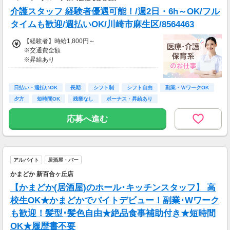
務、
介護スタッフ 経験者優遇可能！/週2日・6h～OK/フル
70歳以降では低負荷業務や季節により
相談の上短時間勤務をすることもあるため
タイムも歓迎/週払いOK/川崎市麻生区/8564463
給与が上記になる場合がございます。
【経験者】時給1,800円～
※交通費全額
＜月収例＞
※昇給あり
月収32万8,800円可能
（日給1万6,440円×月20日勤務）
≪収入例≫
◎日勤／経験者の場合
日払い・週払いOK
長期
シフト制
シフト自由
副業・ＷワークOK
・日収(1,800*8)円（時給1,800円×8h）
夕方
短時間OK
残業なし
ボーナス・昇給あり
・月収316,800円（日収(1,800*8)円×月22回勤
務）
応募へ進む
※実働8時間以上からは更に時給25％UP
※スキルによって更にスタート時給がUPするこ
とも！
アルバイト
居酒屋・バー
※資格手当あり（時給50円～UP/資格の種類に
よって異なる）
かまどか 新百合ヶ丘店
支払方法：週払い
【かまどか(居酒屋)のホール･キッチンスタッフ】 高
※週払いOK（規定あり）
校生OK★かまどかでバイトデビュー！副業･Wワーク
→金曜日締め最短翌週火曜日にお給料GET♪
も歓迎！髪型･髪色自由★絶品食事補助付き★短時間
（稼働開始時は手続き完了次第となります）
OK★履歴書不要
交通費：別途全額支給