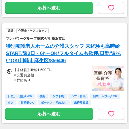
・月収281,600円（日収(1,600*8)円×月22回勤
務）
応募へ進む
※実働8時間以上からは更に時給25％UP
※スキルによって更にスタート時給がUPするこ
とも！
派遣
介護士・ケアスタッフ
※資格手当あり（時給50円～UP/資格の種類に
よって異なる）
マンパワーグループ株式会社 横浜支店
支払方法：日払い・週払い
特別養護老人ホームの介護スタッフ 未経験も高時給
※日払いも週払いOK（規定あり）
START/週2日・6h～OK/フルタイムも歓迎/日勤/週払
（稼働開始時は手続き完了次第となります）
いOK/川崎市麻生区/856446
週払い：金曜日締め最短翌週火曜日にお給料GE
T♪
【未経験】時給1,600円～
※交通費全額
※交通費：別途全額支給
※昇給あり
※車・バイク通勤に関して施設により異なる場
≪収入例≫
合あり（応相談）
◎日勤／未経験の場合
日払い・週払いOK
長期
シフト制
シフト自由
副業・ＷワークOK
・日収(1,600*8)円（時給1,600円×8h）
夕方
短時間OK
ボーナス・昇給あり
未経験歓迎
・月収281,600円（日収(1,600*8)円×月22回勤
務）
応募へ進む
※実働8時間以上からは更に時給25％UP
※スキルによって更にスタート時給がUPするこ