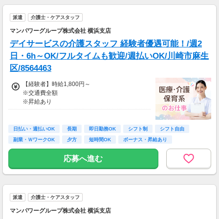
派遣
介護士・ケアスタッフ
マンパワーグループ株式会社 横浜支店
デイサービスの介護スタッフ 経験者優遇可能！/週2
日・6h～OK/フルタイムも歓迎/週払いOK/川崎市麻生
区/8564463
【経験者】時給1,800円～
※交通費全額
※昇給あり
≪収入例≫
◎日勤／経験者の場合
日払い・週払いOK
長期
即日勤務OK
シフト制
シフト自由
・日収(1,800*8)円（時給1,800円×8h）
副業・ＷワークOK
夕方
短時間OK
ボーナス・昇給あり
・月収316,800円（日収(1,800*8)円×月22回勤
務）
応募へ進む
※実働8時間以上からは更に時給25％UP
※スキルによって更にスタート時給がUPするこ
とも！
派遣
介護士・ケアスタッフ
※資格手当あり（時給50円～UP/資格の種類に
よって異なる）
マンパワーグループ株式会社 横浜支店
支払方法：週払い