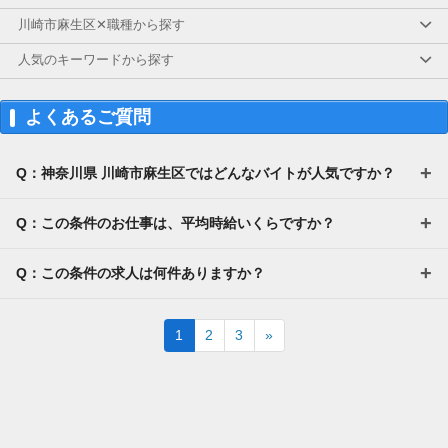
※日払いも週払いOK（規定あり）
川崎市麻生区✕職種から探す
（稼働開始時は手続き完了次第となります）
週払い：金曜日締め最短翌週火曜日にお給料GE
人気のキーワードから探す
T♪
※交通費：別途全額支給
よくあるご質問
※車・バイク通勤に関して施設により異なる場
合あり（応相談）
Q：神奈川県 川崎市麻生区ではどんなバイトが人気ですか？
Q：この条件のお仕事は、平均時給いくらですか？
Q：この条件の求人は何件ありますか？
Next
1
2
3
»