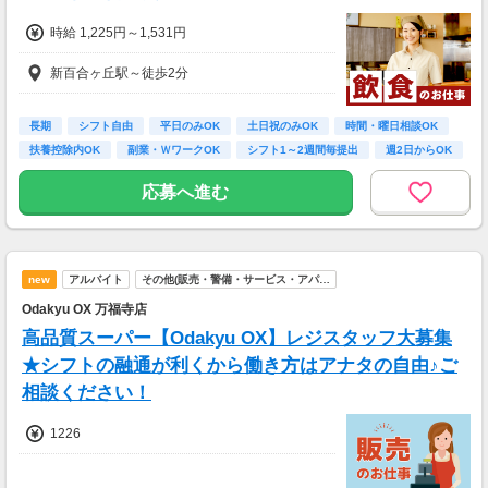
※車・バイク通勤に関して施設により異なる場
時給 1,225円～1,531円
合あり（応相談）
新百合ヶ丘駅～徒歩2分
長期
シフト自由
平日のみOK
土日祝のみOK
時間・曜日相談OK
扶養控除内OK
副業・ＷワークOK
シフト1～2週間毎提出
週2日からOK
応募へ進む
new
アルバイト
その他(販売・警備・サービス・アパ…
Odakyu OX 万福寺店
高品質スーパー【Odakyu OX】レジスタッフ大募集
★シフトの融通が利くから働き方はアナタの自由♪ご
相談ください！
1226