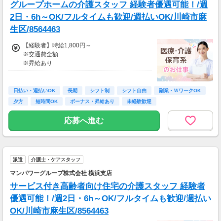
グループホームの介護スタッフ 経験者優遇可能！/週
※週払いOK（規定あり）
2日・6h～OK/フルタイムも歓迎/週払いOK/川崎市麻
→金曜日締め最短翌週火曜日にお給料GET♪
生区/8564463
（稼働開始時は手続き完了次第となります）
交通費：別途全額支給
【経験者】時給1,800円～
※交通費全額
※車・バイク通勤に関して施設により異なる場
※昇給あり
合あり（応相談）
≪収入例≫
◎日勤／経験者の場合
日払い・週払いOK
長期
シフト制
シフト自由
副業・ＷワークOK
・日収(1,800*8)円（時給1,800円×8h）
夕方
短時間OK
ボーナス・昇給あり
未経験歓迎
・月収316,800円（日収(1,800*8)円×月22回勤
務）
応募へ進む
※実働8時間以上からは更に時給25％UP
※スキルによって更にスタート時給がUPするこ
とも！
派遣
介護士・ケアスタッフ
※資格手当あり（時給50円～UP/資格の種類に
よって異なる）
マンパワーグループ株式会社 横浜支店
支払方法：週払い
サービス付き高齢者向け住宅の介護スタッフ 経験者
※週払いOK（規定あり）
優遇可能！/週2日・6h～OK/フルタイムも歓迎/週払い
→金曜日締め最短翌週火曜日にお給料GET♪
OK/川崎市麻生区/8564463
（稼働開始時は手続き完了次第となります）