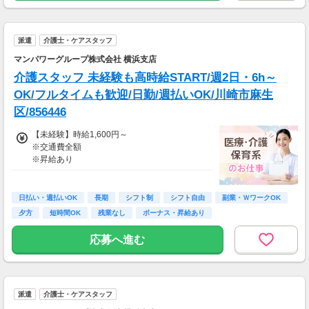
※実働8時間以上からは更に時給25％UP
※スキルによって更にスタート時給がUPするこ
とも！
派遣
介護士・ケアスタッフ
※資格手当あり（時給50円～UP/資格の種類に
よって異なる）
マンパワーグループ株式会社 横浜支店
支払方法：週払い
介護スタッフ 未経験も高時給START/週2日・6h～
※週払いOK（規定あり）
OK/フルタイムも歓迎/日勤/週払いOK/川崎市麻生
→金曜日締め最短翌週火曜日にお給料GET♪
区/856446
（稼働開始時は手続き完了次第となります）
交通費：別途全額支給
【未経験】時給1,600円～
※交通費全額
※車・バイク通勤に関して施設により異なる場
※昇給あり
合あり（応相談）
≪収入例≫
◎日勤／未経験の場合
日払い・週払いOK
長期
シフト制
シフト自由
副業・ＷワークOK
・日収(1,600*8)円（時給1,600円×8h）
夕方
短時間OK
残業なし
ボーナス・昇給あり
・月収281,600円（日収(1,600*8)円×月22回勤
務）
応募へ進む
※実働8時間以上からは更に時給25％UP
※スキルによって更にスタート時給がUPするこ
とも！
派遣
介護士・ケアスタッフ
※資格手当あり（時給50円～UP/資格の種類に
よって異なる）