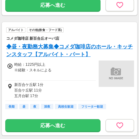
応募へ進む
アルバイト
その他(飲食・フード系)
コメダ珈琲店 新百合丘オーパ店
◆昼・夜勤務大募集◆コメダ珈琲店のホール・キッチ
ンスタッフ【アルバイト・パート】
時給：1225円以上
※経験・スキルによる
時給1225円以上
新百合ケ丘駅 1分
百合ケ丘駅 11分
五月台駅 17分
柿生駅 22分
長期
読売ランド前駅 26分
昼
夜
深夜
高校生歓迎
フリーター歓迎
応募へ進む