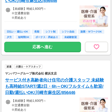
いOK/川崎市麻生区/856446
週払い：金曜日締め最短翌週火曜日にお給料GE
T♪
【未経験】時給1,600円～
※交通費全額
※交通費：別途全額支給
※昇給あり
※車・バイク通勤に関して施設により異なる場
≪収入例≫
合あり（応相談）
◎日勤／未経験の場合
日払い・週払いOK
長期
シフト制
シフト自由
副業・ＷワークOK
・日収(1,600*8)円（時給1,600円×8h）
夕方
短時間OK
ボーナス・昇給あり
未経験歓迎
・月収281,600円（日収(1,600*8)円×月22回勤
務）
応募へ進む
※実働8時間以上からは更に時給25％UP
※スキルによって更にスタート時給がUPするこ
とも！
派遣
介護士・ケアスタッフ
※資格手当あり（時給50円～UP/資格の種類に
よって異なる）
マンパワーグループ株式会社 横浜支店
支払方法：日払い・週払い
サービス付き高齢者向け住宅の介護スタッフ 未経験
※日払いも週払いOK（規定あり）
も高時給START/週2日・6h～OK/フルタイムも歓迎/
（稼働開始時は手続き完了次第となります）
日勤/週払いOK/川崎市麻生区/856446
週払い：金曜日締め最短翌週火曜日にお給料GE
T♪
【未経験】時給1,600円～
※交通費全額
※交通費：別途全額支給
※昇給あり