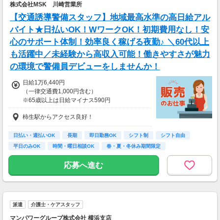
株式会社MSK 川崎営業所
【交通誘導警備スタッフ】地域最高水準の高日給アル
バイト★日払いOK！WワークOK！初期費用なし！安
心のサポート体制！効率良く稼げる夜勤♪ ＼60代以上
も活躍中／未経験から高収入可能！働きやすさが魅力
の環境で警備員デビューをしませんか！
日給1万6,440円
（一律交通費1,000円含む）
※65歳以上は日給マイナス590円
※70歳以上は日給マイナス2,370円
柿生駅からアクセス良好！
---
■交通誘導2級以上の資格をお持ちの方は
日払い・週払いOK
長期
即日勤務OK
シフト制
シフト自由
日給1万6,440円
平日のみOK
時間・曜日相談OK
春・夏・冬休み期間限定
（一律交通費1,000円含む）
副業・ＷワークOK
※65歳以上は日給マイナス590円
応募へ進む
※70歳以上は日給マイナス1,190円
★交通誘導2級（以上）として従事した場合
1勤務につき1,000円支給！！
---
派遣
介護士・ケアスタッフ
■65歳～69歳迄では他の年代と同じ現場でも
安全面・体力面の考慮により比較的低負荷の業
マンパワーグループ株式会社 横浜支店