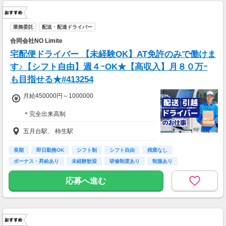
業務委託
配送・配達ドライバー
合同会社NO Limite
宅配便ドライバー 【未経験OK】AT免許のみで働けま
す♪【シフト自由】週４ｰOK★【高収入】月８０万ｰ
も目指せる★#413254
月給450000円～1000000
＊完全出来高制
＊1個当たり170円ｰ（平均120ｰ200個／日）
五月台駅、 柿生駅
＊長期休暇時の出勤手当有り
＊昇給あり
長期
即日勤務OK
シフト制
シフト自由
残業なし
お客様に荷物をお届けした数によって報酬金額
ボーナス・昇給あり
未経験歓迎
研修制度あり
制服あり
が決まるので、個数が多い、出勤日が多い方は
金額が高くなります。
応募へ進む