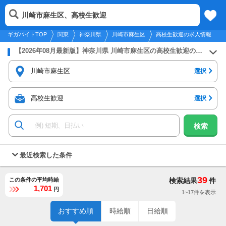
2026年8月9日
更新
tog
川崎市麻生区、高校生歓迎
関東
履歴
保存
メニュー
nav
ギガバイトTOP
関東
神奈川県
川崎市麻生区
高校生歓迎の求人情報
【2026年08月最新版】神奈川県 川崎市麻生区の高校生歓迎のバイト・アルバイト・パートの求人募集情報
川崎市麻生区
選択
高校生歓迎
選択
検索
最近検索した条件
39
この条件の平均時給
検索結果
件
1,701
円
1~17件を表示
おすすめ順
時給順
日給順