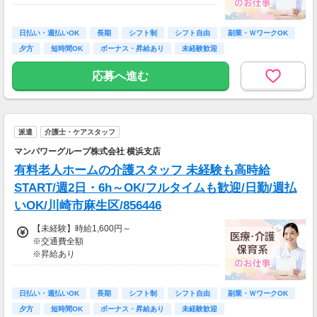
※車・バイク通勤に関して施設により異なる場
≪収入例≫
合あり（応相談）
◎日勤／未経験の場合
日払い・週払いOK
長期
シフト制
シフト自由
副業・ＷワークOK
・日収(1,600*8)円（時給1,600円×8h）
夕方
短時間OK
ボーナス・昇給あり
未経験歓迎
・月収281,600円（日収(1,600*8)円×月22回勤
務）
応募へ進む
※実働8時間以上からは更に時給25％UP
※スキルによって更にスタート時給がUPするこ
とも！
派遣
介護士・ケアスタッフ
※資格手当あり（時給50円～UP/資格の種類に
よって異なる）
マンパワーグループ株式会社 横浜支店
支払方法：日払い・週払い
有料老人ホームの介護スタッフ 未経験も高時給
※日払いも週払いOK（規定あり）
START/週2日・6h～OK/フルタイムも歓迎/日勤/週払
（稼働開始時は手続き完了次第となります）
いOK/川崎市麻生区/856446
週払い：金曜日締め最短翌週火曜日にお給料GE
T♪
【未経験】時給1,600円～
※交通費全額
※交通費：別途全額支給
※昇給あり
※車・バイク通勤に関して施設により異なる場
≪収入例≫
合あり（応相談）
◎日勤／未経験の場合
日払い・週払いOK
長期
シフト制
シフト自由
副業・ＷワークOK
・日収(1,600*8)円（時給1,600円×8h）
夕方
短時間OK
ボーナス・昇給あり
未経験歓迎