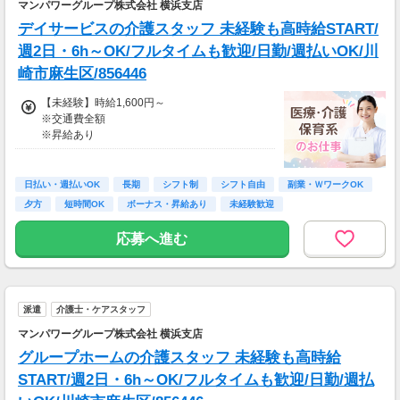
マンパワーグループ株式会社 横浜支店
支払方法：日払い・週払い
デイサービスの介護スタッフ 未経験も高時給START/
※日払いも週払いOK（規定あり）
週2日・6h～OK/フルタイムも歓迎/日勤/週払いOK/川
（稼働開始時は手続き完了次第となります）
崎市麻生区/856446
週払い：金曜日締め最短翌週火曜日にお給料GE
T♪
【未経験】時給1,600円～
※交通費全額
※交通費：別途全額支給
※昇給あり
※車・バイク通勤に関して施設により異なる場
≪収入例≫
合あり（応相談）
◎日勤／未経験の場合
日払い・週払いOK
長期
シフト制
シフト自由
副業・ＷワークOK
・日収(1,600*8)円（時給1,600円×8h）
夕方
短時間OK
ボーナス・昇給あり
未経験歓迎
・月収281,600円（日収(1,600*8)円×月22回勤
務）
応募へ進む
※実働8時間以上からは更に時給25％UP
※スキルによって更にスタート時給がUPするこ
とも！
派遣
介護士・ケアスタッフ
※資格手当あり（時給50円～UP/資格の種類に
よって異なる）
マンパワーグループ株式会社 横浜支店
支払方法：日払い・週払い
グループホームの介護スタッフ 未経験も高時給
※日払いも週払いOK（規定あり）
START/週2日・6h～OK/フルタイムも歓迎/日勤/週払
（稼働開始時は手続き完了次第となります）