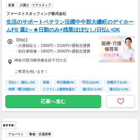
派遣
介護士・ケアスタッフ
ファーストスタッフィング株式会社
生活のサポートベテラン活躍中中郡大磯町のデイホー
ムFS 週2～★日勤のみ×残業ほぼなし/日払いOK
【時給】
・介護福祉士：1900円～2100円+通勤交通費
・初任者研修：1800円～2000円+通勤交通費
・無資格：1500円～+通勤交通費
神奈川県川崎市麻生区千代ケ丘
※22時～翌5時は別途深夜手当を支給
ご希望を伺います！
*＊嬉しい日払いOK*
※受動喫煙対策有（屋内禁煙）
日払い・週払いOK
車・バイク・自転車での通勤もOK
長期
即日勤務OK
平日のみOK
何曜日でもOK
研修期間も給与変動なし！
※規定があるので、ご希望の方はご相談くださ
時間・曜日相談OK
シフト1～2週間毎提出
週2日からOK
週3日からOK
い＊
【月収例】
応募へ進む
しっかり働く！週5フルタイムの場合
時給1800円×1日8時間×月22日＝31万6,800円
時給2100円×1日8時間×月22日＝36万9,600円
仕事以外の時間も確保＊週3日勤務の場合
時給1800円×1日8時間×月12日＝17万2,800円
アルバイト
警備・交通誘導
時給2100円×1日8時間×月12日＝20万1,600円