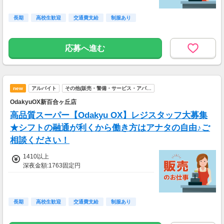
長期
高校生歓迎
交通費支給
制服あり
応募へ進む
new
アルバイト
その他(販売・警備・サービス・アパ…
OdakyuOX新百合ヶ丘店
高品質スーパー【Odakyu OX】レジスタッフ大募集
★シフトの融通が利くから働き方はアナタの自由♪ご
相談ください！
1410以上
深夜金額:1763固定円
長期
高校生歓迎
交通費支給
制服あり