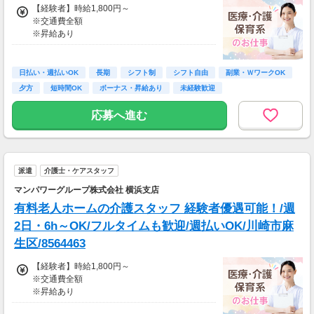
交通費：別途全額支給
【経験者】時給1,800円～
※交通費全額
※車・バイク通勤に関して施設により異なる場
※昇給あり
合あり（応相談）
≪収入例≫
◎日勤／経験者の場合
日払い・週払いOK
長期
シフト制
シフト自由
副業・ＷワークOK
・日収(1,800*8)円（時給1,800円×8h）
夕方
短時間OK
ボーナス・昇給あり
未経験歓迎
・月収316,800円（日収(1,800*8)円×月22回勤
務）
応募へ進む
※実働8時間以上からは更に時給25％UP
※スキルによって更にスタート時給がUPするこ
とも！
派遣
介護士・ケアスタッフ
※資格手当あり（時給50円～UP/資格の種類に
よって異なる）
マンパワーグループ株式会社 横浜支店
支払方法：週払い
有料老人ホームの介護スタッフ 経験者優遇可能！/週
※週払いOK（規定あり）
2日・6h～OK/フルタイムも歓迎/週払いOK/川崎市麻
→金曜日締め最短翌週火曜日にお給料GET♪
生区/8564463
（稼働開始時は手続き完了次第となります）
交通費：別途全額支給
【経験者】時給1,800円～
※交通費全額
※車・バイク通勤に関して施設により異なる場
※昇給あり
合あり（応相談）