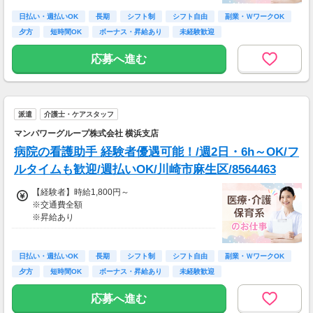
≪収入例≫
◎日勤／経験者の場合
日払い・週払いOK
長期
シフト制
シフト自由
副業・ＷワークOK
・日収(1,800*8)円（時給1,800円×8h）
夕方
短時間OK
ボーナス・昇給あり
未経験歓迎
・月収316,800円（日収(1,800*8)円×月22回勤
務）
応募へ進む
※実働8時間以上からは更に時給25％UP
※スキルによって更にスタート時給がUPするこ
とも！
派遣
介護士・ケアスタッフ
※資格手当あり（時給50円～UP/資格の種類に
よって異なる）
マンパワーグループ株式会社 横浜支店
支払方法：週払い
病院の看護助手 経験者優遇可能！/週2日・6h～OK/フ
※週払いOK（規定あり）
ルタイムも歓迎/週払いOK/川崎市麻生区/8564463
→金曜日締め最短翌週火曜日にお給料GET♪
（稼働開始時は手続き完了次第となります）
【経験者】時給1,800円～
交通費：別途全額支給
※交通費全額
※昇給あり
※車・バイク通勤に関して施設により異なる場
合あり（応相談）
≪収入例≫
◎日勤／経験者の場合
日払い・週払いOK
長期
シフト制
シフト自由
副業・ＷワークOK
・日収(1,800*8)円（時給1,800円×8h）
夕方
短時間OK
ボーナス・昇給あり
未経験歓迎
・月収316,800円（日収(1,800*8)円×月22回勤
務）
応募へ進む