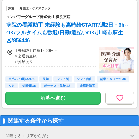
とも！
派遣
介護士・ケアスタッフ
※資格手当あり（時給50円～UP/資格の種類に
よって異なる）
マンパワーグループ株式会社 横浜支店
支払方法：日払い・週払い
病院の看護助手 未経験も高時給START/週2日・6h～
※日払いも週払いOK（規定あり）
OK/フルタイムも歓迎/日勤/週払いOK/川崎市麻生
（稼働開始時は手続き完了次第となります）
区/856446
週払い：金曜日締め最短翌週火曜日にお給料GE
T♪
【未経験】時給1,600円～
※交通費全額
※交通費：別途全額支給
※昇給あり
※車・バイク通勤に関して施設により異なる場
≪収入例≫
合あり（応相談）
◎日勤／未経験の場合
日払い・週払いOK
長期
シフト制
シフト自由
副業・ＷワークOK
・日収(1,600*8)円（時給1,600円×8h）
夕方
短時間OK
ボーナス・昇給あり
未経験歓迎
・月収281,600円（日収(1,600*8)円×月22回勤
務）
応募へ進む
※実働8時間以上からは更に時給25％UP
※スキルによって更にスタート時給がUPするこ
とも！
関連する条件から探す
※資格手当あり（時給50円～UP/資格の種類に
よって異なる）
支払方法：日払い・週払い
関連するエリアから探す