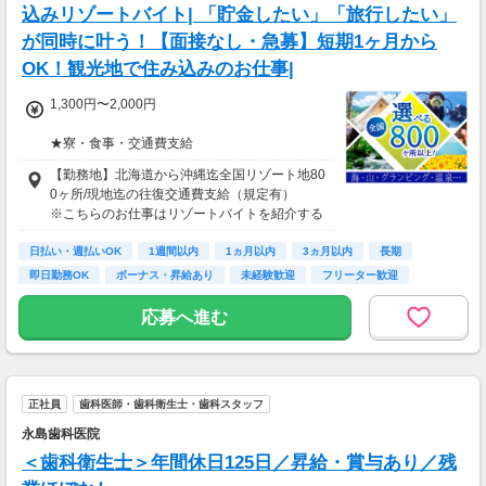
込みリゾートバイト| 「貯金したい」「旅行したい」
が同時に叶う！【面接なし・急募】短期1ヶ月から
OK！観光地で住み込みのお仕事|
1,300円〜2,000円
★寮・食事・交通費支給
住み込みのお仕事のため、以下の補助がありま
【勤務地】北海道から沖縄迄全国リゾート地80
す。
0ヶ所/現地迄の往復交通費支給（規定有）
・寮費・光熱費無料（個室あり）
※こちらのお仕事はリゾートバイトを紹介する
・食事無料
募集となっており実際に募集がある勤務地と異
・Wi-Fiあり
日払い・週払いOK
なる場合がございます。
1週間以内
1ヵ月以内
3ヵ月以内
長期
・往復交通費支給（上限あり）
カウンセリングでご希望条件をお伺いし、全国
即日勤務OK
ボーナス・昇給あり
未経験歓迎
フリーター歓迎
※勤務地による
からお仕事をご案内いたします。※ご自宅から
の通勤も可
応募へ進む
生活費がかからないので、働いた分のほとんど
を貯金にまわすことができます！
★お仕事開始までの流れ★
応募→初回カウンセリング（電話15分）→希望
▼月収例
のお仕事へ応募（面接なし）→お仕事開始
27万6,575円
正社員
歯科医師・歯科衛生士・歯科スタッフ
＝(時給1,300円×8h＋残業1h)×23日
永島歯科医院
▼貯金の目安
＜歯科衛生士＞年間休日125日／昇給・賞与あり／残
＜リゾートバイト＞