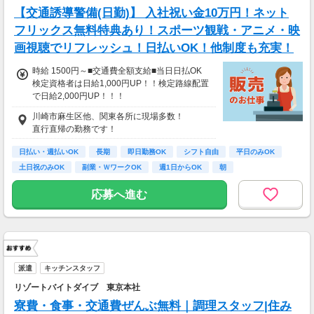
【交通誘導警備(日勤)】 入社祝い金10万円！ネット
フリックス無料特典あり！スポーツ観戦・アニメ・映
画視聴でリフレッシュ！日払いOK！他制度も充実！
時給 1500円～■交通費全額支給■当日日払OK
検定資格者は日給1,000円UP！！検定路線配置
で日給2,000円UP！！！
////////////////////////////////////////
川崎市麻生区他、関東各所に現場多数！
日給12000円以上
直行直帰の勤務です！
（一律手当を含む）
※時給換算→1500円/時
日払い・週払いOK
長期
即日勤務OK
シフト自由
平日のみOK
/////////////////////////////////////////
土日祝のみOK
副業・ＷワークOK
週1日からOK
朝
応募へ進む
派遣
キッチンスタッフ
リゾートバイトダイブ 東京本社
寮費・食事・交通費ぜんぶ無料｜調理スタッフ|住み