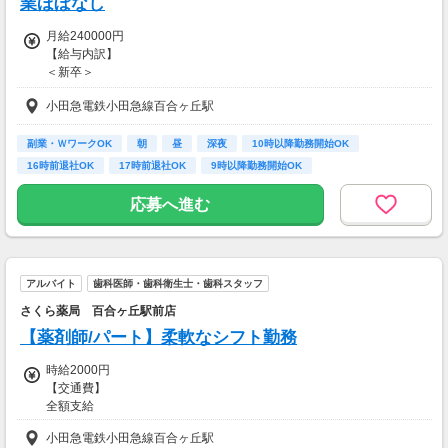
業ほぼなし
住まい ：無料
水道光熱費：無料
月給240000円
Wi-Fi代 ：無料
【給与内訳】
食費 ：無料
＜新卒＞
スマホ ：0.5万円
◇月給：235,000円～
そのほか ：1.5万円
小田急電鉄小田急線百合ヶ丘駅
社会保険 ：3万円
＜経験者＞
-----------------------
◇月給：250,000円～
副業・ＷワークOK
朝
昼
深夜
10時以降勤務開始OK
支出合計 ：5万円
16時前退社OK
17時前退社OK
9時以降勤務開始OK
→毎月20万円程度の貯金が目指せます！
＜新卒／経験者＞
短期でお金を貯めたい方にはピッタリ！
完全週休2日制 (土…
◇昇給あり(年1回)
応募へ進む
…実績・医院業績による
◇賞与あり(年1回)
…実績・医院業績による
アルバイト
歯科医師・歯科衛生士・歯科スタッフ
【交通費】
さくら薬局 百合ヶ丘駅前店
全額支給
【薬剤師/パート】柔軟なシフト勤務
時給2000円
【交通費】
全額支給
小田急電鉄小田急線百合ヶ丘駅