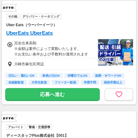
その他
デリバリー・ケータリング
Uber Eats（ウーバーイーツ）
UberEats UberEats
完全出来高制
※金額は案件によって変動いたします。
※お支払い条件および手数料が適用されます
川崎市麻生区周辺
日払い・週払いOK
単発(1日)OK
何曜日でもOK
副業・ＷワークOK
未経験歓迎
大学生歓迎
フリーター歓迎
学歴不問
高校卒業以上
応募へ進む
アルバイト
警備・交通誘導
ディースタッフPlus株式会社【001】