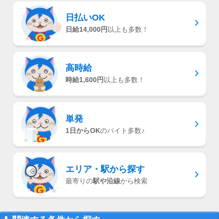
日払いOK
日給14,000円
以上も多数！
高時給
時給1,600円
以上も多数！
単発
1日からOK
のバイト多数♪
エリア・駅
から探す
最寄りの
駅や沿線
から検索