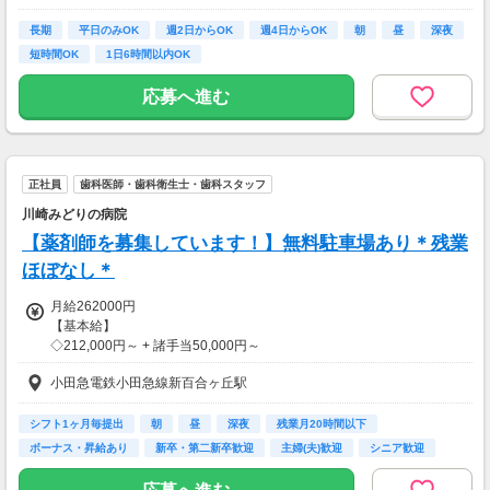
長期
平日のみOK
週2日からOK
週4日からOK
朝
昼
深夜
短時間OK
1日6時間以内OK
応募へ進む
正社員
歯科医師・歯科衛生士・歯科スタッフ
川崎みどりの病院
【薬剤師を募集しています！】無料駐車場あり＊残業
ほぼなし＊
月給262000円
【基本給】
◇212,000円～ + 諸手当50,000円～
※超過分は別途支給
小田急電鉄小田急線新百合ヶ丘駅
【諸手当内訳】
◇資格手当：22,000円～
シフト1ヶ月毎提出
朝
昼
深夜
残業月20時間以下
◇住宅手当：15,000円
ボーナス・昇給あり
新卒・第二新卒歓迎
主婦(夫)歓迎
シニア歓迎
※給与額は経験年数・勤務実績などを考慮して決定いたします。