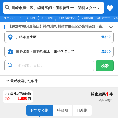
2026年8月7日
更新
tog
川崎市麻生区、歯科医師・歯科衛生士・歯科スタッフ
関東
履歴
保存
メニュー
nav
ギガバイトTOP
関東
神奈川県
川崎市麻生区
歯科医師・歯科衛生士・歯
【2026年08月最新版】神奈川県 川崎市麻生区の歯科医師・歯科衛生士・歯科スタッフのバイト・アルバイト・パートの求人募集情報
川崎市麻生区
選択
歯科医師・歯科衛生士・歯科スタッフ
選択
検索
最近検索した条件
4
この条件の平均時給
検索結果
件
1,800
円
1~4件を表示
おすすめ順
時給順
日給順