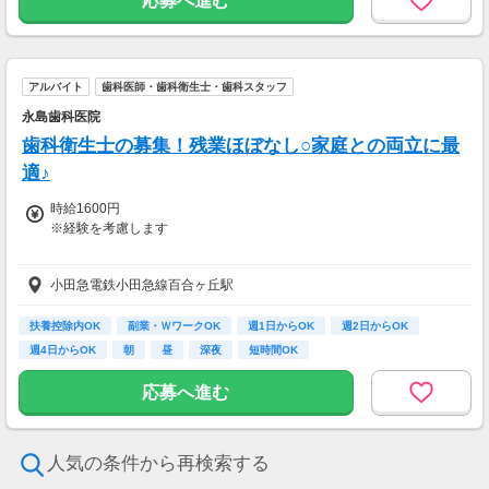
応募へ進む
【別途支給手当】
◇調整手当
◇家族手当
アルバイト
歯科医師・歯科衛生士・歯科スタッフ
【想定年収】
◇400万～
永島歯科医院
歯科衛生士の募集！残業ほぼなし○家庭との両立に最
【交通費】
一部支給
適♪
時給1600円
※経験を考慮します
【交通費】
小田急電鉄小田急線百合ヶ丘駅
全額支給
扶養控除内OK
副業・ＷワークOK
週1日からOK
週2日からOK
週4日からOK
朝
昼
深夜
短時間OK
応募へ進む
人気の条件から再検索する