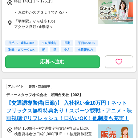
時給 1401円 〜 1751円
＜お給料がスグＧＥＴできる♪＞
全額日払いOK(規定)※現金払いもOK！
「平塚駅」から徒歩10分
アクセス良好♪通勤楽々
＜週5日勤務の場合＞
時給1401円×1日8h勤務×月20日
「家の近くで」
月収22万4160円
日払い・週払いOK
「学校の近くで」
1ヵ月以内
長期
平日のみOK
「駅チカ」 など
副業・ＷワークOK
朝
昼
夕方
土日祝休み
あなたの希望をご相談ください♪
応募へ進む
アルバイト
警備・交通誘導
ディースタッフ株式会社 湘南台支社【002】
【交通誘導警備(日勤)】 入社祝い金10万円！ネット
フリックス無料特典あり！スポーツ観戦・アニメ・映
画視聴でリフレッシュ！日払いOK！他制度も充実！
時給 1500円～■交通費全額支給■当日日払OK
検定資格者は日給1,000円UP！！検定路線配置