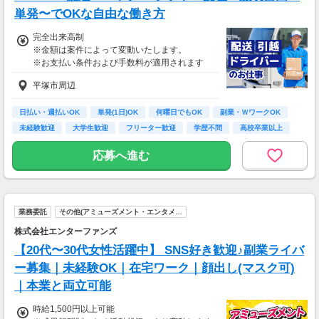
相談の上短時間勤務をすることもあるため
単発〜でOKな自由な働き方
給与が上記になる場合がございます。
完全出来高制
※金額は案件によって変動いたします。
＜月収例＞
※お支払い条件および手数料が適用されます
月収28万円可能
（日給1万4,000円×月20日勤務）
平塚市周辺
日払い・週払いOK
単発(1日)OK
何曜日でもOK
副業・ＷワークOK
未経験歓迎
大学生歓迎
フリーター歓迎
学歴不問
高校卒業以上
応募へ進む
業務委託
その他(アミューズメント・エンタメ…
株式会社エンターファンズ
【20代〜30代女性活躍中】 SNS好き歓迎♪副業ライバ
ー募集｜未経験OK｜在宅ワーク｜顔出し(マスク可)
｜本業と両立可能
時給1,500円以上可能