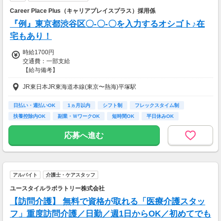
Career Place Plus（キャリアプレイスプラス）採用係
『例』東京都渋谷区〇-〇-〇を入力するオシゴト♪在
宅もあり！
時給1700円
交通費：一部支給
【給与備考】
■昇給あり
JR東日本JR東海道本線(東京〜熱海)平塚駅
■日払い・週払い・先払いもOK
■充実の研修あり◎
座学1ヵ月（もちろん給与は同じ）を含む、
日払い・週払いOK
1ヵ月以内
シフト制
フレックスタイム制
”超”丁寧な研修を行っています！
扶養控除内OK
副業・ＷワークOK
短時間OK
平日休みOK
不安なまま仕事をして頂くことは
完全週休2日制 (土…
一切ありません。
応募へ進む
ご安心くださいね！
＜ 即払い、週払い対応OKだから安心♪＞
歓迎会、送別会、セールetc...
アルバイト
介護士・ケアスタッフ
毎月季節のイベントがたくさん。
急な出費でお財布がピンチ！！
ユースタイルラボラトリー株式会社
って時も、
【訪問介護】 無料で資格が取れる「医療介護スタッ
即払い・週払い制度があるので安心♪
フ」重度訪問介護／日勤／週1日からOK／初めてでも