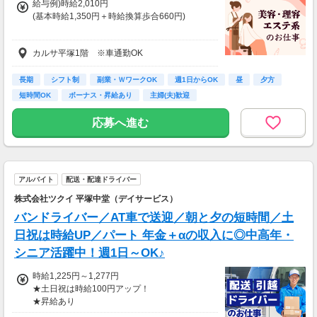
給与例)時給2,010円
(基本時給1,350円＋時給換算歩合660円)
◎Jr.スタイリストの方も歓迎です。
カルサ平塚1階 ※車通勤OK
給与は面接時にご相談の上、決定します。
◆土曜・日曜・祝日は時給100円アップ
長期
シフト制
副業・ＷワークOK
週1日からOK
昼
夕方
◆1分単位で給与支給
短時間OK
ボーナス・昇給あり
主婦(夫)歓迎
◆毎月20日締め、翌月5日支払い
◆交通費全額支給
応募へ進む
※試用期間6か月あり、試用期間後と同条件
アルバイト
配送・配達ドライバー
株式会社ツクイ 平塚中堂（デイサービス）
バンドライバー／AT車で送迎／朝と夕の短時間／土
日祝は時給UP／パート 年金＋αの収入に◎中高年・
シニア活躍中！週1日～OK♪
時給1,225円～1,277円
★土日祝は時給100円アップ！
★昇給あり