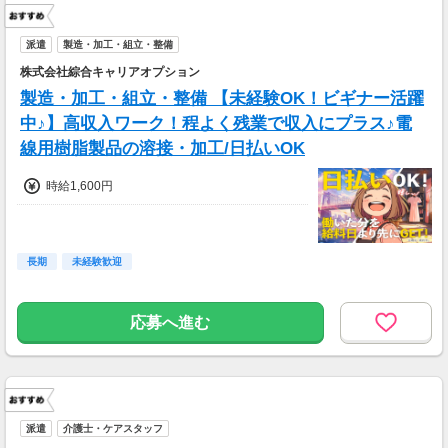
派遣
製造・加工・組立・整備
株式会社綜合キャリアオプション
製造・加工・組立・整備 【未経験OK！ビギナー活躍
中♪】高収入ワーク！程よく残業で収入にプラス♪電
線用樹脂製品の溶接・加工/日払いOK
時給1,600円
長期
未経験歓迎
応募へ進む
派遣
介護士・ケアスタッフ