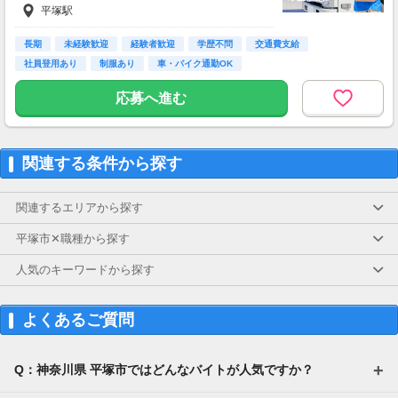
平塚駅
◎交通費支給（実費で月5万円まで）
◎時間外勤務手当
◎資格手当
長期
未経験歓迎
経験者歓迎
学歴不問
交通費支給
◎特別手当
社員登用あり
制服あり
車・バイク通勤OK
◎母（父）子育児手当
┗満18歳未満の子に1万円
応募へ進む
※試用期間3～4か月あり
待遇等に変動ありません。
関連する条件から探す
関連するエリアから探す
平塚市✕職種から探す
人気のキーワードから探す
よくあるご質問
Q：神奈川県 平塚市ではどんなバイトが人気ですか？