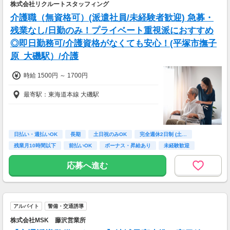
株式会社リクルートスタッフィング
介護職（無資格可）(派遣社員/未経験者歓迎) 急募・
残業なし/日勤のみ！プライベート重視派におすすめ
◎即日勤務可/介護資格がなくても安心！(平塚市撫子
原_大磯駅）/介護
時給 1500円 ～ 1700円
最寄駅：東海道本線 大磯駅
日払い・週払いOK
長期
土日祝のみOK
完全週休2日制 (土…
残業月10時間以下
前払いOK
ボーナス・昇給あり
未経験歓迎
主婦(夫)歓迎
応募へ進む
アルバイト
警備・交通誘導
株式会社MSK 藤沢営業所