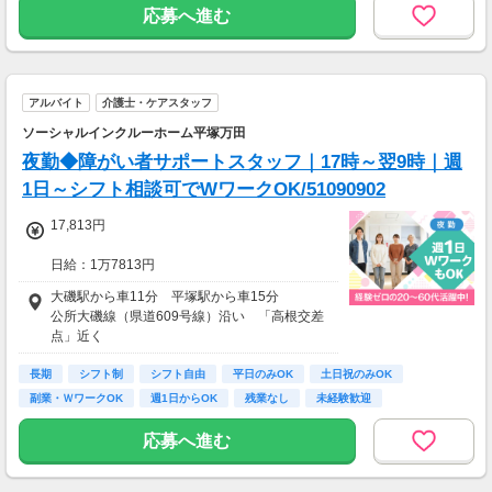
務）
応募へ進む
※実働8時間以上からは更に時給25％UP
※スキルによって更にスタート時給がUPするこ
とも！
アルバイト
介護士・ケアスタッフ
※資格手当あり（時給50円～UP/資格の種類に
よって異なる）
ソーシャルインクルーホーム平塚万田
支払方法：週払い
夜勤◆障がい者サポートスタッフ｜17時～翌9時｜週
※週払いOK（規定あり）
1日～シフト相談可でWワークOK/51090902
→金曜日締め最短翌週火曜日にお給料GET♪
（稼働開始時は手続き完了次第となります）
17,813円
交通費：別途全額支給
日給：1万7813円
※車・バイク通勤に関して施設により異なる場
※深夜割増賃金含む
大磯駅から車11分 平塚駅から車15分
合あり（応相談）
公所大磯線（県道609号線）沿い 「高根交差
・交通費規定内支給（バイク通勤・車通勤OK）
点」近く
・試用期間なし
「平塚駅」からバス11分 「下万田」バス停か
・雇用期間の定めあり（原則6ヶ月、4月・10月
長期
ら徒歩2分
シフト制
シフト自由
平日のみOK
土日祝のみOK
更新）
副業・ＷワークOK
週1日からOK
残業なし
未経験歓迎
※個人評価、会社の経営状況により判断
※更新上限：年数及び回数に上限無し
応募へ進む
・昇給あり（年2回 個人の評価による）