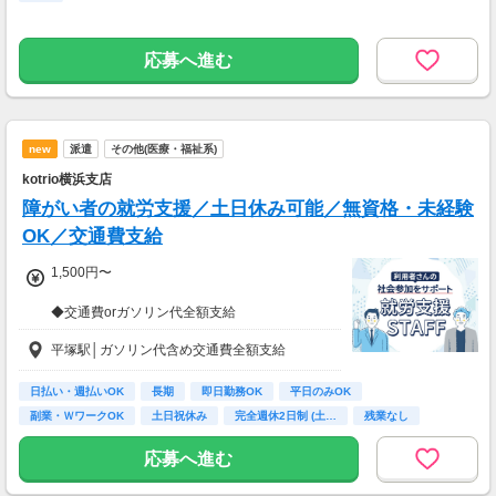
応募へ進む
new
派遣
その他(医療・福祉系)
kotrio横浜支店
障がい者の就労支援／土日休み可能／無資格・未経験
OK／交通費支給
1,500円〜
◆交通費orガソリン代全額支給
◆各種社会保険完備
平塚駅│ガソリン代含め交通費全額支給
◆資格支援制度有
◆日払い・週払い制度（各規定有）
日払い・週払いOK
長期
即日勤務OK
平日のみOK
急な出費にあんしんの制度です。
副業・ＷワークOK
土日祝休み
完全週休2日制 (土…
残業なし
スマホからかんたんに申請が出来ます！
ボーナス・昇給あり
応募へ進む