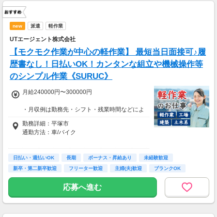
new
派遣
軽作業
UTエージェント株式会社
【モクモク作業が中心の軽作業】 最短当日面接可♪履
歴書なし！日払いOK！カンタンな組立や機械操作等
のシンプル作業《SURUC》
月給240000円〜300000円
・月収例は勤務先・シフト・残業時間などによ
り変動します
勤務詳細：平塚市
・各種手当あり（残業手当、休出手当、深夜勤
通勤方法：車/バイク
務がある場合は深夜手当 など）
・昇給あり（昇格制度あり）
※構内の（無料）駐車場利用OK
日払い・週払いOK
※募集の勤務地は面接地の一例です。
長期
ボーナス・昇給あり
未経験歓迎
■日払い制度（新制度）※規定あり
ご希望の地域や条件などを伺いながらあなた
新卒・第二新卒歓迎
フリーター歓迎
主婦(夫)歓迎
ブランクOK
・最短5分で働いた分の給与を口座受取可能
に合ったお仕事をご紹介します！
・スマホからカンタン申請
学歴不問
応募へ進む
・1,000円単位で利用可能
■交通費 上限30,000円まで支給 ※会社規定有
り