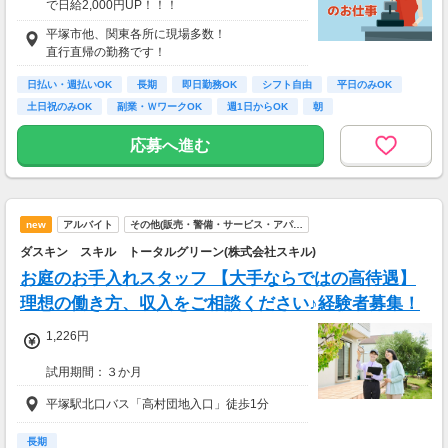
で日給2,000円UP！！！
////////////////////////////////////////
平塚市他、関東各所に現場多数！
日給12000円以上
直行直帰の勤務です！
（一律手当を含む）
※時給換算→1500円/時
日払い・週払いOK
長期
即日勤務OK
シフト自由
平日のみOK
/////////////////////////////////////////
土日祝のみOK
副業・ＷワークOK
週1日からOK
朝
応募へ進む
new
アルバイト
その他(販売・警備・サービス・アパ…
ダスキン スキル トータルグリーン(株式会社スキル)
お庭のお手入れスタッフ 【大手ならではの高待遇】
理想の働き方、収入をご相談ください♪経験者募集！
1,226円
試用期間：３か月
平塚駅北口バス「高村団地入口」徒歩1分
長期