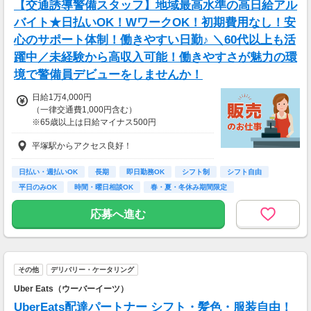
【交通誘導警備スタッフ】地域最高水準の高日給アル
バイト★日払いOK！WワークOK！初期費用なし！安
心のサポート体制！働きやすい日勤♪ ＼60代以上も活
躍中／未経験から高収入可能！働きやすさが魅力の環
境で警備員デビューをしませんか！
日給1万4,000円
（一律交通費1,000円含む）
※65歳以上は日給マイナス500円
※70歳以上は日給マイナス2,000円
平塚駅からアクセス良好！
---
■交通誘導2級以上の資格をお持ちの方は
日払い・週払いOK
長期
即日勤務OK
シフト制
シフト自由
日給1万4,000円
平日のみOK
時間・曜日相談OK
春・夏・冬休み期間限定
（一律交通費1,000円含む）
副業・ＷワークOK
※65歳以上は日給マイナス500円
応募へ進む
※70歳以上は日給マイナス1,000円
★交通誘導2級（以上）として従事した場合
1勤務につき1000円支給！！
---
その他
デリバリー・ケータリング
■65歳～69歳迄では他の年代と同じ現場でも
安全面・体力面の考慮により比較的低負荷の業
Uber Eats（ウーバーイーツ）
務、
UberEats配達パートナー シフト・髪色・服装自由！
70歳以降では低負荷業務や季節により