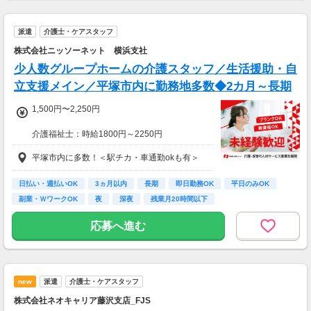
派遣
介護士・ケアスタッフ
株式会社ニッソーネット 横浜支社
少人数グループホームの介護スタッフ／生活援助・自
立支援メイン／平塚市内に勤務地多数◆2カ月～長期
1,500円〜2,250円
介護福祉士：時給1800円～2250円
初任者以上：時給1600円～2000円
平塚市内に多数！＜駅チカ・車通勤okも有＞
無資格の方：時給1500円～1875円
◆月26万以上
日払い・週払いOK
3ヵ月以内
長期
即日勤務OK
平日のみOK
月収：264000円（時給1500円×8h×22日)
副業・ＷワークOK
夜
深夜
残業月20時間以下
応募へ進む
new
派遣
介護士・ケアスタッフ
株式会社ネオキャリア藤沢支店_FJS