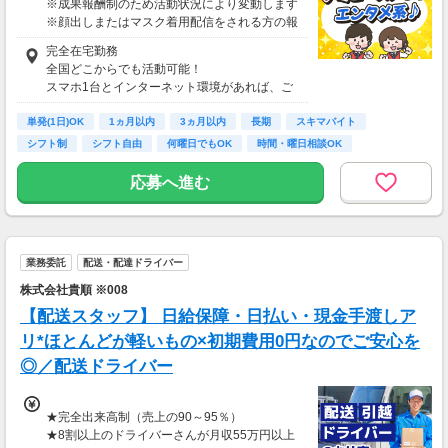
※成果報酬制のため活動状況により変動します
※顔出しまたはマスク着用配信をされる方の報
酬基準となります
完全在宅勤務
【収入例】
全国どこからでも活動可能！
■事務職Aさん（週3日・月50時間程度）
スマホ1台とインターネット環境があれば、ご
月収8万円～15万円
自宅からスタートできます。
■営業職Bさん（週4日・月80時間程度）
単発(1日)OK
通勤時間ゼロだから、本業やプライベートとの
1ヵ月以内
3ヵ月以内
長期
スキマバイト
月収15万円～25万円
両立もラクラク♪
シフト制
シフト自由
何曜日でもOK
時間・曜日相談OK
■主婦Cさん（月100時間程度）
月収20万円以上
応募へ進む
現在活躍中のライバーの多くは会社員や主婦の
方。
本業や家庭と両立しながら副業として活動され
ています。
業務委託
配送・配達ドライバー
株式会社貴順 ※008
【配送スタッフ】 日給保障・日払い・現金手渡しア
リ*ほとんどが軽いもの×初期費用0円なのでご安心を
◎／配送ドライバー
★完全出来高制（売上の90～95％）
★8割以上のドライバーさんが月収55万円以上