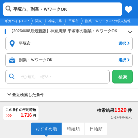
2026年8月8日
更新
tog
平塚市、副業・ＷワークOK
関東
履歴
保存
メニュー
nav
ギガバイトTOP
関東
神奈川県
平塚市
副業・ＷワークOKの求人情報
【2026年08月最新版】神奈川県 平塚市の副業・ＷワークOKのバイト・アルバイト・パートの求人募集情報
平塚市
選択
副業・ＷワークOK
選択
検索
最近検索した条件
1529
この条件の平均時給
検索結果
件
1,716
円
1~17件を表示
おすすめ順
時給順
日給順