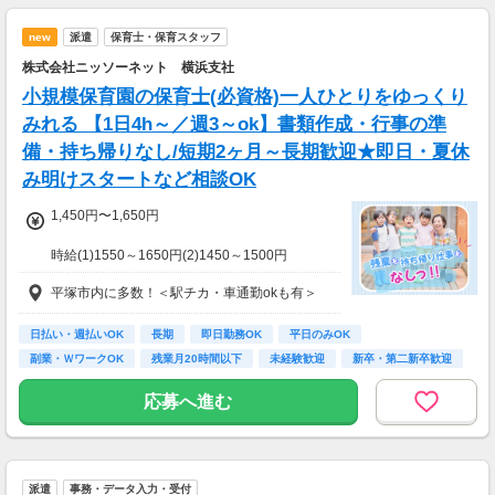
＜月8日出勤の場合＞
日給17813円×週2日=月収142504円
new
派遣
保育士・保育スタッフ
株式会社ニッソーネット 横浜支社
小規模保育園の保育士(必資格)一人ひとりをゆっくり
みれる 【1日4h～／週3～ok】書類作成・行事の準
備・持ち帰りなし/短期2ヶ月～長期歓迎★即日・夏休
み明けスタートなど相談OK
1,450円〜1,650円
時給(1)1550～1650円(2)1450～1500円
(1)週40ｈ以上
平塚市内に多数！＜駅チカ・車通勤okも有＞
(2)週40ｈ未満
【月収例】
290400円（時給1650円×8h×22日)
日払い・週払いOK
長期
即日勤務OK
平日のみOK
副業・ＷワークOK
残業月20時間以下
未経験歓迎
新卒・第二新卒歓迎
7：00～19：00で1日4ｈ～、週3～5日(週20h
フリーター歓迎
以上)
応募へ進む
★シフト例：9-18時、7-11時、8-12時、9-16時
など
★平日のみ/午前/夕方/扶養内/パート/フル/短時
間など相談OK！
派遣
事務・データ入力・受付
★短期2ヶ月～長期歓迎！