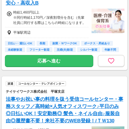
お気軽にご相談ください☆
安心・高収入B
【交通費備考】
時給1,460円以上
※規定あり
※同行時給1,170円／深夜割増分を含む（先輩
社員に同行する際はこちらの時給になります。
入社後早い方で2週間で独り立ちも可能。）
平塚駅周辺
※交通費一部支給（既定あり）
【収入例】
日払い・週払いOK
長期
副業・ＷワークOK
ボーナス・昇給あり
週1回勤務の場合：1,460円×8時間×4回=4万6,7
未経験歓迎
フリーター歓迎
主婦(夫)歓迎
シルバー歓迎
年齢不問
20円
応募へ進む
週3回勤務の場合：1,460円×8時間×12回=14万
0,160円
週5回勤務の場合：1,460円×8時間×20回=23万
派遣
コールセンター・テレアポインター
3,600円
テイケイワークス株式会社 平塚支店
法事やお祝い事の料理を扱う受信コールセンター・事
務スタッフ／高時給×人気オフィスワーク♪平日のみ
◎日払いOK！安定勤務◎ 髪色・ネイル自由♪服装自
由◎履歴書不要！来社不要のWEB登録！/ＴＷ130