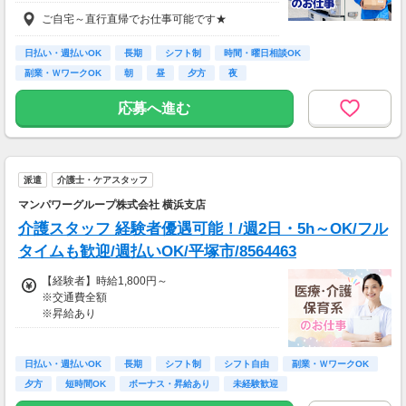
★支度金5～25万円補助あり（規定有）
ご自宅～直行直帰でお仕事可能です★
★選べる入社祝い金アリ
⇒「初回稼働1か月後に3万円」or「1年後に10
万円」or「2年後に20万円」選べます！
日払い・週払いOK
長期
シフト制
時間・曜日相談OK
副業・ＷワークOK
朝
昼
夕方
夜
1日100～130件程度配達する方がほとんど♪
ご都合にあわせてルートや個数は調整可能！
応募へ進む
※1日2万円保証の案件もあり！
【支払方法】
＊週払い可能（勤務の翌週にお支払い）
派遣
介護士・ケアスタッフ
＊現金手渡し・日払いご相談OK
＊前払い制度あり（稼働分のみ）
マンパワーグループ株式会社 横浜支店
＊確定申告支援あり
介護スタッフ 経験者優遇可能！/週2日・5h～OK/フル
【日収例】
タイムも歓迎/週払いOK/平塚市/8564463
売上2万1600円（1個160円×135個）×90％=約
【経験者】時給1,800円～
1万9000円
※交通費全額
※昇給あり
【月額報酬例】
売上65万2800円(1個160円×170個×24日)×90％
≪収入例≫
=58万7520円
◎日勤／経験者の場合
※上記は一例です。
日払い・週払いOK
長期
シフト制
シフト自由
副業・ＷワークOK
・日収(1,800*8)円（時給1,800円×8h）
夕方
短時間OK
ボーナス・昇給あり
未経験歓迎
・月収316,800円（日収(1,800*8)円×月22回勤