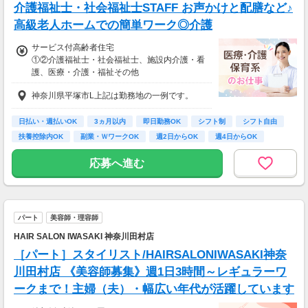
介護福祉士・社会福祉士STAFF お声かけと配膳など♪
高級老人ホームでの簡単ワーク◎介護
サービス付高齢者住宅
①②介護福祉士・社会福祉士、施設内介護・看
護、医療・介護・福祉その他
①時給1,550円～1,800円、②時給1,700円～1,8
神奈川県平塚市L上記は勤務地の一例です。
00円
【経験・お持ちの資格によって異なります】
■未経験の方（無資格）：時給1550円～
日払い・週払いOK
3ヵ月以内
即日勤務OK
シフト制
シフト自由
■未経験の方（有資格）：時給1550円～
扶養控除内OK
副業・ＷワークOK
週2日からOK
週4日からOK
■経験者（無資格）：時給1700円～
■経験者（有資格）：時給1700円～
応募へ進む
■介護福祉士：時給1800円
パート
美容師・理容師
HAIR SALON IWASAKI 神奈川田村店
［パート］スタイリスト/HAIRSALONIWASAKI神奈
川田村店 《美容師募集》週1日3時間～レギュラーワ
ークまで！主婦（夫）・幅広い年代が活躍しています