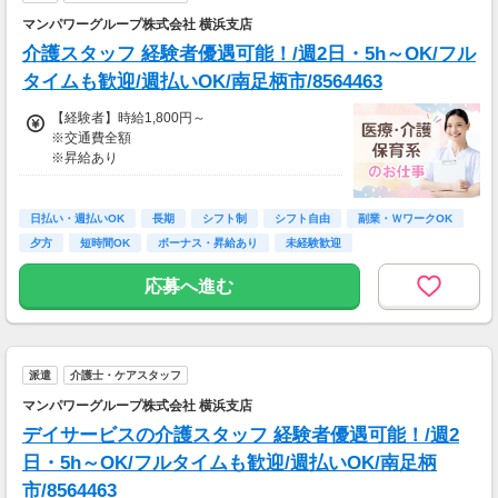
託）。
マンパワーグループ株式会社 横浜支店
介護スタッフ 経験者優遇可能！/週2日・5h～OK/フル
タイムも歓迎/週払いOK/南足柄市/8564463
【経験者】時給1,800円～
※交通費全額
※昇給あり
≪収入例≫
◎日勤／経験者の場合
日払い・週払いOK
長期
シフト制
シフト自由
副業・ＷワークOK
・日収(1,800*8)円（時給1,800円×8h）
夕方
短時間OK
ボーナス・昇給あり
未経験歓迎
・月収316,800円（日収(1,800*8)円×月22回勤
務）
応募へ進む
※実働8時間以上からは更に時給25％UP
※スキルによって更にスタート時給がUPするこ
とも！
派遣
介護士・ケアスタッフ
※資格手当あり（時給50円～UP/資格の種類に
よって異なる）
マンパワーグループ株式会社 横浜支店
支払方法：週払い
デイサービスの介護スタッフ 経験者優遇可能！/週2
※週払いOK（規定あり）
日・5h～OK/フルタイムも歓迎/週払いOK/南足柄
→金曜日締め最短翌週火曜日にお給料GET♪
市/8564463
（稼働開始時は手続き完了次第となります）