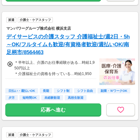
※実働8時間以上からは更に時給25％UP
※スキルによって更にスタート時給がUPするこ
派遣
介護士・ケアスタッフ
とも！
※資格手当あり（時給50円～UP/資格の種類に
マンパワーグループ株式会社 横浜支店
よって異なる）
デイサービスの介護スタッフ 介護福祉士/週2日・5h
支払方法：週払い
～OK/フルタイムも歓迎/有資格者歓迎/週払いOK/南
※週払いOK（規定あり）
足柄市/8564463
→金曜日締め最短翌週火曜日にお給料GET♪
（稼働開始時は手続き完了次第となります）
＊半年以上、介護のお仕事経験がある…時給1,9
交通費：別途全額支給
50円以上
＊介護福祉士の資格を持っている…時給1,950
※車・バイク通勤に関して施設により異なる場
円以上
合あり（応相談）
≪収入例≫
日払い・週払いOK
長期
シフト制
シフト自由
副業・ＷワークOK
◎日勤／経験者の場合
夕方
短時間OK
未経験歓迎
高校生歓迎
・日収(1,950*8)円（時給1,950円×8h）
・月収343,200円（日収(1,950*8)円×月22回勤
応募へ進む
務）
※実働8時間以上からは更に時給25％UP
※スキルによって更にスタート時給がUPするこ
派遣
介護士・ケアスタッフ
とも！