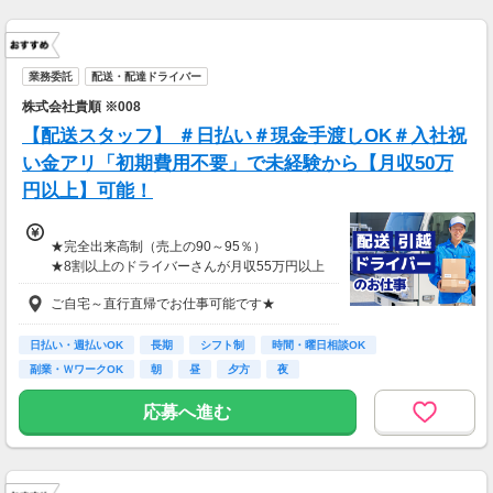
応募→初回カウンセリング（電話15分）→希望
▼月収例
のお仕事へ応募（面接なし）→お仕事開始
27万6,575円
＝(時給1,300円×8h＋残業1h)×23日
業務委託
配送・配達ドライバー
▼貯金の目安
株式会社貴順 ※008
＜リゾートバイト＞
【配送スタッフ】 ＃日払い＃現金手渡しOK＃入社祝
住まい ：無料
水道光熱費：無料
い金アリ「初期費用不要」で未経験から【月収50万
Wi-Fi代 ：無料
円以上】可能！
食費 ：無料
スマホ ：0.5万円
そのほか ：1.5万円
★完全出来高制（売上の90～95％）
社会保険 ：3万円
★8割以上のドライバーさんが月収55万円以上
-----------------------
★支度金5～25万円補助あり（規定有）
支出合計 ：5万円
ご自宅～直行直帰でお仕事可能です★
★選べる入社祝い金アリ
→毎月20万円程度の貯金が目指せます！
⇒「初回稼働1か月後に3万円」or「1年後に10
短期でお金を貯めたい方にはピッタリ！
万円」or「2年後に20万円」選べます！
日払い・週払いOK
長期
シフト制
時間・曜日相談OK
副業・ＷワークOK
朝
昼
夕方
夜
1日100～130件程度配達する方がほとんど♪
ご都合にあわせてルートや個数は調整可能！
応募へ進む
※1日2万円保証の案件もあり！
【支払方法】
＊週払い可能（勤務の翌週にお支払い）