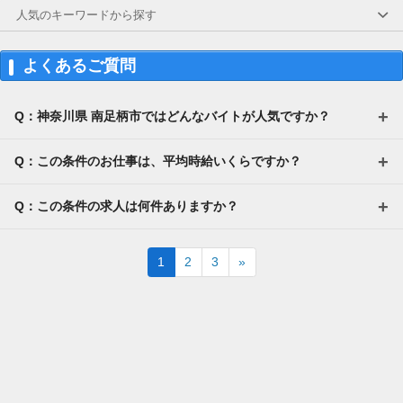
→金曜日締め最短翌週火曜日にお給料GET♪
人気のキーワードから探す
（稼働開始時は手続き完了次第となります）
交通費：別途全額支給
よくあるご質問
※車・バイク通勤に関して施設により異なる場
合あり（応相談）
Q：神奈川県 南足柄市ではどんなバイトが人気ですか？
Q：この条件のお仕事は、平均時給いくらですか？
Q：この条件の求人は何件ありますか？
Next
1
2
3
»