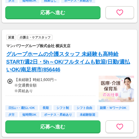
夕方
短時間OK
残業なし
ボーナス・昇給あり
・月収281,600円（日収(1,600*8)円×月22回勤
務）
応募へ進む
※実働8時間以上からは更に時給25％UP
※スキルによって更にスタート時給がUPするこ
とも！
派遣
介護士・ケアスタッフ
※資格手当あり（時給50円～UP/資格の種類に
よって異なる）
マンパワーグループ株式会社 横浜支店
支払方法：日払い・週払い
グループホームの介護スタッフ 未経験も高時給
※日払いも週払いOK（規定あり）
START/週2日・5h～OK/フルタイムも歓迎/日勤/週払
（稼働開始時は手続き完了次第となります）
いOK/南足柄市/856446
週払い：金曜日締め最短翌週火曜日にお給料GE
T♪
【未経験】時給1,600円～
※交通費全額
※交通費：別途全額支給
※昇給あり
※車・バイク通勤に関して施設により異なる場
≪収入例≫
合あり（応相談）
◎日勤／未経験の場合
日払い・週払いOK
長期
シフト制
シフト自由
副業・ＷワークOK
・日収(1,600*8)円（時給1,600円×8h）
夕方
短時間OK
ボーナス・昇給あり
未経験歓迎
・月収281,600円（日収(1,600*8)円×月22回勤
務）
応募へ進む
※実働8時間以上からは更に時給25％UP