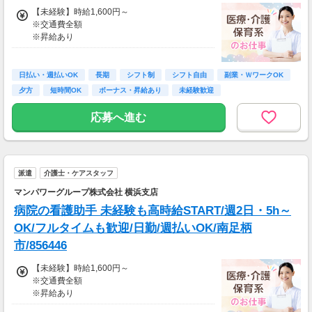
T♪
【未経験】時給1,600円～
※交通費全額
※交通費：別途全額支給
※昇給あり
※車・バイク通勤に関して施設により異なる場
≪収入例≫
合あり（応相談）
◎日勤／未経験の場合
日払い・週払いOK
長期
シフト制
シフト自由
副業・ＷワークOK
・日収(1,600*8)円（時給1,600円×8h）
夕方
短時間OK
ボーナス・昇給あり
未経験歓迎
・月収281,600円（日収(1,600*8)円×月22回勤
務）
応募へ進む
※実働8時間以上からは更に時給25％UP
※スキルによって更にスタート時給がUPするこ
とも！
派遣
介護士・ケアスタッフ
※資格手当あり（時給50円～UP/資格の種類に
よって異なる）
マンパワーグループ株式会社 横浜支店
支払方法：日払い・週払い
病院の看護助手 未経験も高時給START/週2日・5h～
※日払いも週払いOK（規定あり）
OK/フルタイムも歓迎/日勤/週払いOK/南足柄
（稼働開始時は手続き完了次第となります）
市/856446
週払い：金曜日締め最短翌週火曜日にお給料GE
T♪
【未経験】時給1,600円～
※交通費全額
※交通費：別途全額支給
※昇給あり