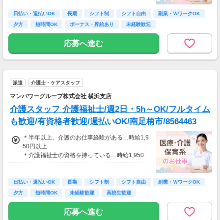
※車・バイク通勤に関して施設により異なる場
≪収入例≫
合あり（応相談）
◎日勤／未経験の場合
日払い・週払いOK
長期
シフト制
シフト自由
副業・ＷワークOK
・日収(1,600*8)円（時給1,600円×8h）
夕方
短時間OK
ボーナス・昇給あり
未経験歓迎
・月収281,600円（日収(1,600*8)円×月22回勤
務）
応募へ進む
※実働8時間以上からは更に時給25％UP
※スキルによって更にスタート時給がUPするこ
とも！
派遣
介護士・ケアスタッフ
※資格手当あり（時給50円～UP/資格の種類に
よって異なる）
マンパワーグループ株式会社 横浜支店
支払方法：日払い・週払い
介護スタッフ 介護福祉士/週2日・5h～OK/フルタイム
※日払いも週払いOK（規定あり）
も歓迎/有資格者歓迎/週払いOK/南足柄市/8564463
（稼働開始時は手続き完了次第となります）
週払い：金曜日締め最短翌週火曜日にお給料GE
＊半年以上、介護のお仕事経験がある…時給1,9
T♪
50円以上
＊介護福祉士の資格を持っている…時給1,950
※交通費：別途全額支給
円以上
※車・バイク通勤に関して施設により異なる場
≪収入例≫
日払い・週払いOK
長期
シフト制
シフト自由
副業・ＷワークOK
合あり（応相談）
◎日勤／経験者の場合
夕方
短時間OK
未経験歓迎
高校生歓迎
・日収(1,950*8)円（時給1,950円×8h）
・月収343,200円（日収(1,950*8)円×月22回勤
応募へ進む
務）