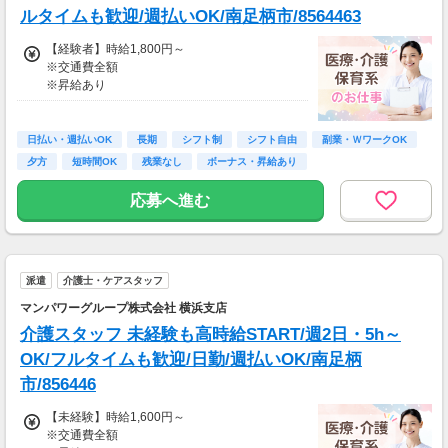
※週払いOK（規定あり）
ルタイムも歓迎/週払いOK/南足柄市/8564463
→金曜日締め最短翌週火曜日にお給料GET♪
（稼働開始時は手続き完了次第となります）
【経験者】時給1,800円～
交通費：別途全額支給
※交通費全額
※昇給あり
※車・バイク通勤に関して施設により異なる場
合あり（応相談）
≪収入例≫
◎日勤／経験者の場合
日払い・週払いOK
長期
シフト制
シフト自由
副業・ＷワークOK
・日収(1,800*8)円（時給1,800円×8h）
夕方
短時間OK
残業なし
ボーナス・昇給あり
・月収316,800円（日収(1,800*8)円×月22回勤
務）
応募へ進む
※実働8時間以上からは更に時給25％UP
※スキルによって更にスタート時給がUPするこ
とも！
派遣
介護士・ケアスタッフ
※資格手当あり（時給50円～UP/資格の種類に
よって異なる）
マンパワーグループ株式会社 横浜支店
支払方法：週払い
介護スタッフ 未経験も高時給START/週2日・5h～
※週払いOK（規定あり）
OK/フルタイムも歓迎/日勤/週払いOK/南足柄
→金曜日締め最短翌週火曜日にお給料GET♪
市/856446
（稼働開始時は手続き完了次第となります）
交通費：別途全額支給
【未経験】時給1,600円～
※交通費全額
※車・バイク通勤に関して施設により異なる場