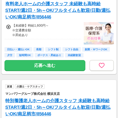
有料老人ホームの介護スタッフ 未経験も高時給
※日払いも週払いOK（規定あり）
START/週2日・5h～OK/フルタイムも歓迎/日勤/週払
（稼働開始時は手続き完了次第となります）
いOK/南足柄市/856446
週払い：金曜日締め最短翌週火曜日にお給料GE
T♪
【未経験】時給1,600円～
※交通費全額
※交通費：別途全額支給
※昇給あり
※車・バイク通勤に関して施設により異なる場
≪収入例≫
合あり（応相談）
◎日勤／未経験の場合
日払い・週払いOK
長期
シフト制
シフト自由
副業・ＷワークOK
・日収(1,600*8)円（時給1,600円×8h）
夕方
短時間OK
ボーナス・昇給あり
未経験歓迎
・月収281,600円（日収(1,600*8)円×月22回勤
務）
応募へ進む
※実働8時間以上からは更に時給25％UP
※スキルによって更にスタート時給がUPするこ
とも！
派遣
介護士・ケアスタッフ
※資格手当あり（時給50円～UP/資格の種類に
よって異なる）
マンパワーグループ株式会社 横浜支店
支払方法：日払い・週払い
特別養護老人ホームの介護スタッフ 未経験も高時給
※日払いも週払いOK（規定あり）
START/週2日・5h～OK/フルタイムも歓迎/日勤/週払
（稼働開始時は手続き完了次第となります）
いOK/南足柄市/856446
週払い：金曜日締め最短翌週火曜日にお給料GE