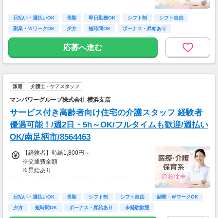
≪収入例≫
◎日勤／経験者の場合
日払い・週払いOK
長期
即日勤務OK
シフト制
シフト自由
・日収(1,800*8)円（時給1,800円×8h）
副業・ＷワークOK
夕方
短時間OK
ボーナス・昇給あり
・月収316,800円（日収(1,800*8)円×月22回勤
務）
応募へ進む
※実働8時間以上からは更に時給25％UP
※スキルによって更にスタート時給がUPするこ
とも！
派遣
介護士・ケアスタッフ
※資格手当あり（時給50円～UP/資格の種類に
よって異なる）
マンパワーグループ株式会社 横浜支店
支払方法：週払い
サービス付き高齢者向け住宅の介護スタッフ 経験者
※週払いOK（規定あり）
優遇可能！/週2日・5h～OK/フルタイムも歓迎/週払い
→金曜日締め最短翌週火曜日にお給料GET♪
OK/南足柄市/8564463
（稼働開始時は手続き完了次第となります）
交通費：別途全額支給
【経験者】時給1,800円～
※交通費全額
※車・バイク通勤に関して施設により異なる場
※昇給あり
合あり（応相談）
≪収入例≫
◎日勤／経験者の場合
日払い・週払いOK
長期
シフト制
シフト自由
副業・ＷワークOK
・日収(1,800*8)円（時給1,800円×8h）
夕方
短時間OK
ボーナス・昇給あり
未経験歓迎
・月収316,800円（日収(1,800*8)円×月22回勤