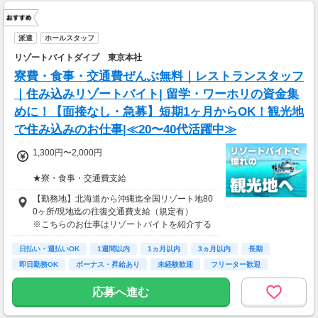
派遣
ホールスタッフ
リゾートバイトダイブ 東京本社
寮費・食事・交通費ぜんぶ無料｜レストランスタッフ
｜住み込みリゾートバイト| 留学・ワーホリの資金集
めに！【面接なし・急募】短期1ヶ月からOK！観光地
で住み込みのお仕事|≪20〜40代活躍中≫
1,300円〜2,000円
★寮・食事・交通費支給
住み込みのお仕事のため、以下の補助がありま
【勤務地】北海道から沖縄迄全国リゾート地80
す。
0ヶ所/現地迄の往復交通費支給（規定有）
・寮費・光熱費無料（個室あり）
※こちらのお仕事はリゾートバイトを紹介する
・食事無料
募集となっており実際に募集がある勤務地と異
・Wi-Fiあり
日払い・週払いOK
なる場合がございます。
1週間以内
1ヵ月以内
3ヵ月以内
長期
・往復交通費支給（上限あり）
カウンセリングでご希望条件をお伺いし、全国
即日勤務OK
ボーナス・昇給あり
未経験歓迎
フリーター歓迎
※勤務地による
からお仕事をご案内いたします。※ご自宅から
の通勤も可
応募へ進む
生活費がかからないので、働いた分のほとんど
を貯金にまわすことができます！
★お仕事開始までの流れ★