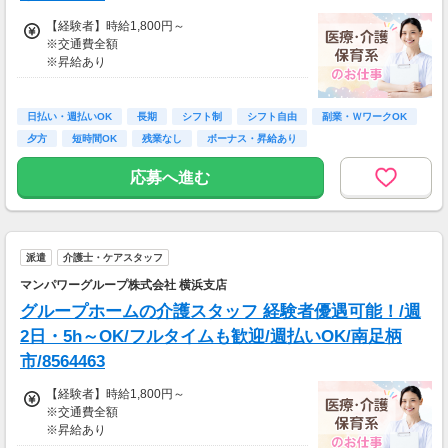
交通費：別途全額支給
【経験者】時給1,800円～
※交通費全額
※車・バイク通勤に関して施設により異なる場
※昇給あり
合あり（応相談）
≪収入例≫
◎日勤／経験者の場合
日払い・週払いOK
長期
シフト制
シフト自由
副業・ＷワークOK
・日収(1,800*8)円（時給1,800円×8h）
夕方
短時間OK
残業なし
ボーナス・昇給あり
・月収316,800円（日収(1,800*8)円×月22回勤
務）
応募へ進む
※実働8時間以上からは更に時給25％UP
※スキルによって更にスタート時給がUPするこ
とも！
派遣
介護士・ケアスタッフ
※資格手当あり（時給50円～UP/資格の種類に
よって異なる）
マンパワーグループ株式会社 横浜支店
支払方法：週払い
グループホームの介護スタッフ 経験者優遇可能！/週
※週払いOK（規定あり）
2日・5h～OK/フルタイムも歓迎/週払いOK/南足柄
→金曜日締め最短翌週火曜日にお給料GET♪
市/8564463
（稼働開始時は手続き完了次第となります）
交通費：別途全額支給
【経験者】時給1,800円～
※交通費全額
※車・バイク通勤に関して施設により異なる場
※昇給あり
合あり（応相談）