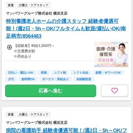
とも！
派遣
介護士・ケアスタッフ
※資格手当あり（時給50円～UP/資格の種類に
よって異なる）
マンパワーグループ株式会社 横浜支店
支払方法：週払い
特別養護老人ホームの介護スタッフ 経験者優遇可
※週払いOK（規定あり）
能！/週2日・5h～OK/フルタイムも歓迎/週払いOK/南
→金曜日締め最短翌週火曜日にお給料GET♪
足柄市/8564463
（稼働開始時は手続き完了次第となります）
交通費：別途全額支給
【経験者】時給1,800円～
※交通費全額
※車・バイク通勤に関して施設により異なる場
※昇給あり
合あり（応相談）
≪収入例≫
◎日勤／経験者の場合
日払い・週払いOK
長期
シフト制
シフト自由
副業・ＷワークOK
・日収(1,800*8)円（時給1,800円×8h）
夕方
短時間OK
ボーナス・昇給あり
未経験歓迎
・月収316,800円（日収(1,800*8)円×月22回勤
務）
応募へ進む
※実働8時間以上からは更に時給25％UP
※スキルによって更にスタート時給がUPするこ
とも！
派遣
介護士・ケアスタッフ
※資格手当あり（時給50円～UP/資格の種類に
よって異なる）
マンパワーグループ株式会社 横浜支店
支払方法：週払い
病院の看護助手 経験者優遇可能！/週2日・5h～OK/フ