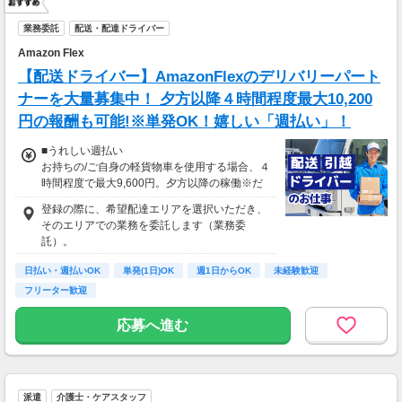
＊現金手渡し・日払いご相談OK
＊前払い制度あり（稼働分のみ）
業務委託
配送・配達ドライバー
＊確定申告支援あり
Amazon Flex
【日収例】
【配送ドライバー】AmazonFlexのデリバリーパート
売上2万1600円（1個160円×135個）×90％=約
ナーを大量募集中！ 夕方以降４時間程度最大10,200
1万9000円
円の報酬も可能!※単発OK！嬉しい「週払い」！
【月額報酬例】
■うれしい週払い
売上65万2800円(1個160円×170個×24日)×90％
お持ちの/ご自身の軽貨物車を使用する場合、４
=58万7520円
時間程度で最大9,600円。夕方以降の稼働※だ
※上記は一例です。
と４時間程度で最大10,200円の報酬が獲得可
登録の際に、希望配達エリアを選択いただき、
能！給与ではなく、委託業務に応じた報酬をお
そのエリアでの業務を委託します（業務委
支払いする業務委託のお仕事です。うれしい週
託）。
払い。
日払い・週払いOK
単発(1日)OK
週1日からOK
未経験歓迎
※関東圏4-6月に１8時以降稼働した場合を想
フリーター歓迎
定。地域により異なります
※報酬は規約にしたがい配達完了の15日後に支
応募へ進む
払いますが、可能な場合は、より早く、週払い
で前週稼働分をお支払いします。
登録の際に、希望配達エリアを選択いただき、
そのエリアでの業務を委託します（業務委
派遣
介護士・ケアスタッフ