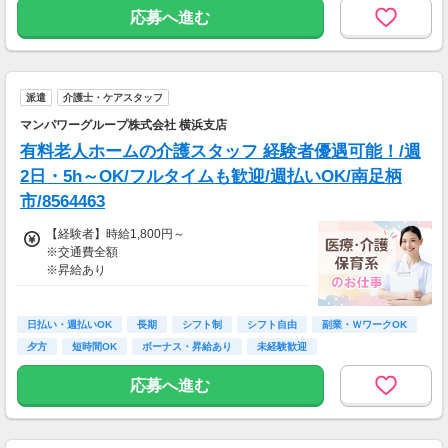
務）
応募へ進む
※実働8時間以上からは更に時給25％UP
※スキルによって更にスタート時給がUPするこ
とも！
派遣
介護士・ケアスタッフ
※資格手当あり（時給50円～UP/資格の種類に
よって異なる）
マンパワーグループ株式会社 横浜支店
支払方法：週払い
有料老人ホームの介護スタッフ 経験者優遇可能！/週
※週払いOK（規定あり）
2日・5h～OK/フルタイムも歓迎/週払いOK/南足柄
→金曜日締め最短翌週火曜日にお給料GET♪
市/8564463
（稼働開始時は手続き完了次第となります）
交通費：別途全額支給
【経験者】時給1,800円～
※交通費全額
※車・バイク通勤に関して施設により異なる場
※昇給あり
合あり（応相談）
≪収入例≫
◎日勤／経験者の場合
日払い・週払いOK
長期
シフト制
シフト自由
副業・ＷワークOK
・日収(1,800*8)円（時給1,800円×8h）
夕方
短時間OK
ボーナス・昇給あり
未経験歓迎
・月収316,800円（日収(1,800*8)円×月22回勤
務）
応募へ進む
※実働8時間以上からは更に時給25％UP
※スキルによって更にスタート時給がUPするこ