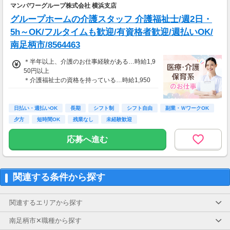
※資格手当あり（時給50円～UP/資格の種類に
マンパワーグループ株式会社 横浜支店
よって異なる）
グループホームの介護スタッフ 介護福祉士/週2日・
支払方法：週払い
5h～OK/フルタイムも歓迎/有資格者歓迎/週払いOK/
※週払いOK（規定あり）
南足柄市/8564463
→金曜日締め最短翌週火曜日にお給料GET♪
（稼働開始時は手続き完了次第となります）
＊半年以上、介護のお仕事経験がある…時給1,9
交通費：別途全額支給
50円以上
＊介護福祉士の資格を持っている…時給1,950
※車・バイク通勤に関して施設により異なる場
円以上
合あり（応相談）
≪収入例≫
日払い・週払いOK
長期
シフト制
シフト自由
副業・ＷワークOK
◎日勤／経験者の場合
夕方
短時間OK
残業なし
未経験歓迎
・日収(1,950*8)円（時給1,950円×8h）
・月収343,200円（日収(1,950*8)円×月22回勤
応募へ進む
務）
※実働8時間以上からは更に時給25％UP
※スキルによって更にスタート時給がUPするこ
関連する条件から探す
とも！
※資格手当あり（時給50円～UP/資格の種類に
よって異なる）
関連するエリアから探す
支払方法：週払い
南足柄市✕職種から探す
※週払いOK（規定あり）