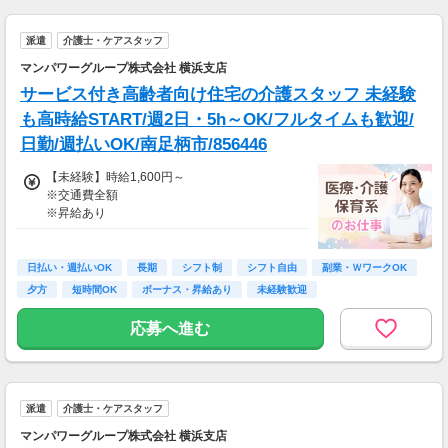
※スキルによって更にスタート時給がUPするこ
とも！
派遣
介護士・ケアスタッフ
※資格手当あり（時給50円～UP/資格の種類に
よって異なる）
マンパワーグループ株式会社 横浜支店
支払方法：日払い・週払い
サービス付き高齢者向け住宅の介護スタッフ 未経験
※日払いも週払いOK（規定あり）
も高時給START/週2日・5h～OK/フルタイムも歓迎/
（稼働開始時は手続き完了次第となります）
日勤/週払いOK/南足柄市/856446
週払い：金曜日締め最短翌週火曜日にお給料GE
T♪
【未経験】時給1,600円～
※交通費全額
※交通費：別途全額支給
※昇給あり
※車・バイク通勤に関して施設により異なる場
≪収入例≫
合あり（応相談）
◎日勤／未経験の場合
日払い・週払いOK
長期
シフト制
シフト自由
副業・ＷワークOK
・日収(1,600*8)円（時給1,600円×8h）
夕方
短時間OK
ボーナス・昇給あり
未経験歓迎
・月収281,600円（日収(1,600*8)円×月22回勤
務）
応募へ進む
※実働8時間以上からは更に時給25％UP
※スキルによって更にスタート時給がUPするこ
とも！
派遣
介護士・ケアスタッフ
※資格手当あり（時給50円～UP/資格の種類に
よって異なる）
マンパワーグループ株式会社 横浜支店
支払方法：日払い・週払い