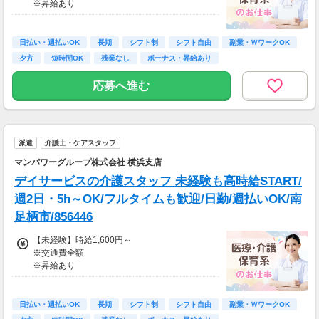
※昇給あり
合あり（応相談）
≪収入例≫
◎日勤／未経験の場合
日払い・週払いOK
長期
シフト制
シフト自由
副業・ＷワークOK
・日収(1,600*8)円（時給1,600円×8h）
夕方
短時間OK
残業なし
ボーナス・昇給あり
・月収281,600円（日収(1,600*8)円×月22回勤
務）
応募へ進む
※実働8時間以上からは更に時給25％UP
※スキルによって更にスタート時給がUPするこ
とも！
派遣
介護士・ケアスタッフ
※資格手当あり（時給50円～UP/資格の種類に
よって異なる）
マンパワーグループ株式会社 横浜支店
支払方法：日払い・週払い
デイサービスの介護スタッフ 未経験も高時給START/
※日払いも週払いOK（規定あり）
週2日・5h～OK/フルタイムも歓迎/日勤/週払いOK/南
（稼働開始時は手続き完了次第となります）
足柄市/856446
週払い：金曜日締め最短翌週火曜日にお給料GE
T♪
【未経験】時給1,600円～
※交通費全額
※交通費：別途全額支給
※昇給あり
※車・バイク通勤に関して施設により異なる場
≪収入例≫
合あり（応相談）
◎日勤／未経験の場合
日払い・週払いOK
長期
シフト制
シフト自由
副業・ＷワークOK
・日収(1,600*8)円（時給1,600円×8h）