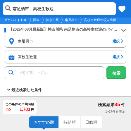
2026年8月6日
更新
tog
南足柄市、高校生歓迎
関東
履歴
保存
メニュー
nav
ギガバイトTOP
関東
神奈川県
南足柄市
高校生歓迎の求人情報
【2026年08月最新版】神奈川県 南足柄市の高校生歓迎のバイト・アルバイト・パートの求人募集情報
南足柄市
選択
高校生歓迎
選択
検索
最近検索した条件
35
この条件の平均時給
検索結果
件
1,783
円
1~17件を表示
おすすめ順
時給順
日給順