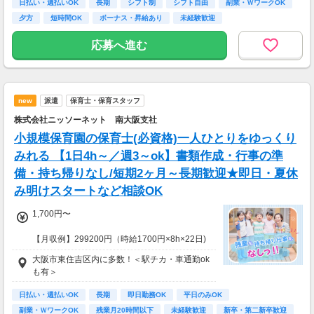
◎日勤／未経験の場合
日払い・週払いOK
長期
シフト制
シフト自由
副業・ＷワークOK
・日収(1,350*8)円（時給1,350円×8h）
夕方
短時間OK
ボーナス・昇給あり
未経験歓迎
・月収237,600円（日収(1,350*8)円×月22回勤
務）
応募へ進む
※実働8時間以上からは更に時給25％UP
※スキルによって更にスタート時給がUPするこ
とも！
new
派遣
保育士・保育スタッフ
※資格手当あり（時給50円～UP/資格の種類に
よって異なる）
株式会社ニッソーネット 南大阪支社
支払方法：日払い・週払い
小規模保育園の保育士(必資格)一人ひとりをゆっくり
※日払いも週払いOK（規定あり）
みれる 【1日4h～／週3～ok】書類作成・行事の準
（稼働開始時は手続き完了次第となります）
備・持ち帰りなし/短期2ヶ月～長期歓迎★即日・夏休
週払い：金曜日締め最短翌週火曜日にお給料GE
み明けスタートなど相談OK
T♪
1,700円〜
※交通費：別途全額支給
【月収例】299200円（時給1700円×8h×22日)
※車・バイク通勤に関して施設により異なる場
合あり（応相談）
大阪市東住吉区内に多数！＜駅チカ・車通勤ok
7：00～19：00で1日4ｈ～、週3～5日(週20h
も有＞
以上)
★シフト例：9-18時、7-11時、8-12時、9-16時
日払い・週払いOK
長期
即日勤務OK
平日のみOK
など
副業・ＷワークOK
残業月20時間以下
未経験歓迎
新卒・第二新卒歓迎