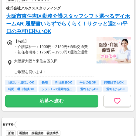
株式会社アルクススタッフィング
※週払いOK（規定あり）
→金曜日締め最短翌週火曜日にお給料GET♪
大阪市東住吉区勤務介護スタッフシフト選べるデイホ
（稼働開始時は手続き完了次第となります）
ームAR 履歴書いらずでらくらく！サクッと週2～/平
交通費：別途全額支給
日のみ可/日払いOK
※車・バイク通勤に関して施設により異なる場
【時給】
合あり（応相談）
・介護福祉士：1900円～2150円+通勤交通費
・初任者研修：1750円～1950円+通勤交通費
・無資格：1400円～+通勤交通費
大阪府大阪市東住吉区矢田
※22時～翌5時は別途深夜手当を支給
ご希望を伺います！
*＊嬉しい日払いOK*
※受動喫煙対策有（屋内禁煙）
日払い・週払いOK
長期
即日勤務OK
平日のみOK
何曜日でもOK
あなたの努力はきちんと評価します！
車・バイク・自転車での通勤もOK
時間・曜日相談OK
シフト1～2週間毎提出
週2日からOK
週3日からOK
がんばりをお給料でしっかり還元＊
※規定があるので、ご希望の方はご相談くださ
い＊
応募へ進む
派遣
看護師・准看護師・看護助手