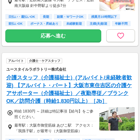
南大阪線 針中野駅より徒歩7分
日払い・週払いOK
長期
副業・ＷワークOK
残業月10時間以下
前払いOK
ボーナス・昇給あり
未経験歓迎
主婦(夫)歓迎
年齢不問
応募へ進む
アルバイト
介護士・ケアスタッフ
ユースタイルラボラトリー株式会社
介護スタッフ（介護福祉士）(アルバイト/未経験者歓
迎) 【アルバイト・パート】大阪市東住吉区の介護ケ
アサポーター（介護福祉士）／夜勤専従／ブランク
OK／訪問介護（時給1,830円以上）［Jb］
時給 1830円 ～ 詳細は特記事項【給与】をご参
照ください。
最寄駅：大阪市御堂筋線 あびこ駅 アクセス：
「我孫子駅」が最寄り（大阪御堂筋線）