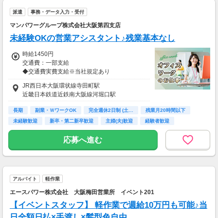
歓迎会、送別会、セールetc...
派遣
事務・データ入力・受付
毎月季節のイベントがたくさん。
急な出費でお財布がピンチ！！
マンパワーグループ株式会社大阪第四支店
って時も、
未経験OKの営業アシスタント♪残業基本なし
即払い・週払い制度があるので安心♪
時給1450円
お気軽にご相談ください☆
交通費：一部支給
◆交通費実費支給※当社規定あり
【交通費備考】
※規定あり
JR西日本大阪環状線寺田町駅
近畿日本鉄道近鉄南大阪線河堀口駅
kkw_bcov2106
長期
副業・ＷワークOK
完全週休2日制 (土…
残業月20時間以下
未経験歓迎
新卒・第二新卒歓迎
主婦(夫)歓迎
経験者歓迎
ブランクOK
応募へ進む
アルバイト
軽作業
エースパワー株式会社 大阪梅田営業所 イベント201
【イベントスタッフ】 軽作業で週給10万円も可能♪当
日全額日払×手渡し×髪型色自由