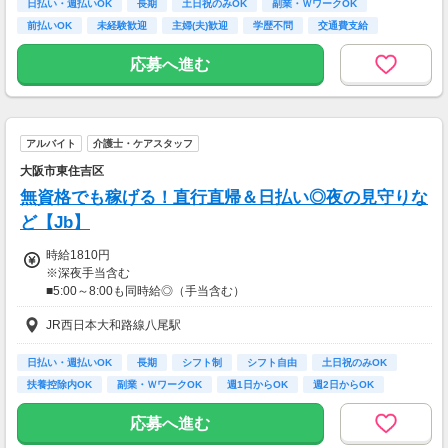
日払い・週払いOK
長期
土日祝のみOK
副業・ＷワークOK
前払いOK
未経験歓迎
主婦(夫)歓迎
学歴不問
交通費支給
応募へ進む
アルバイト
介護士・ケアスタッフ
大阪市東住吉区
無資格でも稼げる！直行直帰＆日払い◎夜の見守りな
ど【Jb】
時給1810円
※深夜手当含む
■5:00～8:00も同時給◎（手当含む）
■同行研修中（2～4回）は時給1,480円
JR西日本大和路線八尾駅
★日払いも可能！
日払い・週払いOK
長期
シフト制
シフト自由
土日祝のみOK
振込手数料は会社負担！
扶養控除内OK
副業・ＷワークOK
週1日からOK
週2日からOK
前払い制度として、いつでも・何度でも申請可能です！
利用手数料は驚きの”無料”！
応募へ進む