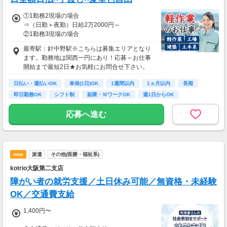
①1勤務2現場の場合
⇒（日勤＋夜勤）日給2万2000円～
②1勤務3現場の場合
⇒（日勤＋夜勤＋日勤）日給3万5000円～
最寄駅：針中野駅※こちらは募集エリアとなり
（3現場・夜勤手当8時間13,000円含む）
ます。勤務地は関西一円にあり！応募～お仕事
③1勤務1現場～（※不定期・会社判断による）
開始まで最短2日★お気軽にお問合せ下さい。
⇒時給1714円～（実働4～7h）日により変動
日払い・週払いOK
単発(1日)OK
1週間以内
1ヵ月以内
長期
①②初回はお仕事に慣れて貰うため1勤務1現場
即日勤務OK
シフト制
副業・ＷワークOK
週1日からOK
制～勤務が可能（研修※日給1万円～）
③スタッフ欠員などヘルプの場合のみ
応募へ進む
≫≫給与お支払い
■日払い・週払い・月払い選べます！
＊日・週払いの場合⇒即日全額手渡しOK
＊月払いの場合⇒手渡しor銀行振込
new
派遣
その他(医療・福祉系)
kotrio大阪第二支店
障がい者の就労支援／土日休み可能／無資格・未経験
OK／交通費支給
1,400円〜