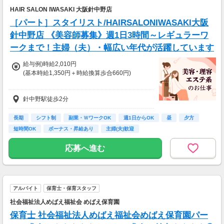
HAIR SALON IWASAKI 大阪針中野店
［パート］スタイリスト/HAIRSALONIWASAKI大阪
針中野店 《美容師募集》週1日3時間～レギュラーワ
ークまで！主婦（夫）・幅広い年代が活躍しています
給与例)時給2,010円
(基本時給1,350円＋時給換算歩合660円)
◎Jr.スタイリストの方も歓迎です。
針中野駅徒歩2分
給与は面接時にご相談の上、決定します。
◆土曜・日曜・祝日は時給100円アップ
長期
シフト制
副業・ＷワークOK
週1日からOK
昼
夕方
◆1分単位で給与支給
短時間OK
ボーナス・昇給あり
主婦(夫)歓迎
◆毎月20日締め、翌月5日支払い
◆交通費全額支給
応募へ進む
※試用期間6か月あり、試用期間後と同条件
アルバイト
保育士・保育スタッフ
社会福祉法人めばえ福祉会 めばえ保育園
保育士 社会福祉法人めばえ福祉会めばえ保育園パー