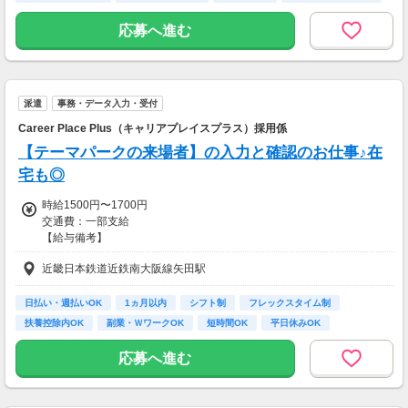
★平日のみ/午前/夕方/扶養内/パート/フル/短時
フリーター歓迎
間など相談OK！
応募へ進む
★短期2ヶ月～長期歓迎！
派遣
事務・データ入力・受付
Career Place Plus（キャリアプレイスプラス）採用係
【テーマパークの来場者】の入力と確認のお仕事♪在
宅も◎
時給1500円〜1700円
交通費：一部支給
【給与備考】
■昇給あり
近畿日本鉄道近鉄南大阪線矢田駅
■日払い・週払い・先払いもOK
■充実の研修あり◎
座学1ヵ月（もちろん給与は同じ）を含む、
日払い・週払いOK
1ヵ月以内
シフト制
フレックスタイム制
”超”丁寧な研修を行っています！
扶養控除内OK
副業・ＷワークOK
短時間OK
平日休みOK
不安なまま仕事をして頂くことは
完全週休2日制 (土…
一切ありません。
応募へ進む
ご安心くださいね！
＜ 即払い、週払い対応OKだから安心♪＞