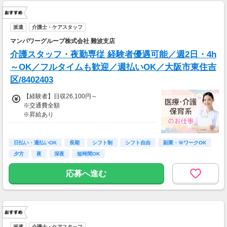
派遣
介護士・ケアスタッフ
マンパワーグループ株式会社 難波支店
介護スタッフ・夜勤専従 経験者優遇可能／週2日・4h
～OK／フルタイムも歓迎／週払いOK／大阪市東住吉
区/8402403
【経験者】日収26,100円～
※交通費全額
※昇給あり
≪収入例≫
◎日勤／経験者の場合
日払い・週払いOK
長期
シフト制
シフト自由
副業・ＷワークOK
・月収261,000円（日収26,100円×月10回勤
夕方
夜
深夜
短時間OK
務）
応募へ進む
※実働8時間以上からは更に時給25％UP
※スキルによって更にスタート時給がUPするこ
とも！
※資格手当あり（時給50円～UP/資格の種類に
よって異なる）
支払方法：週払い
派遣
介護士・ケアスタッフ