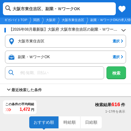
2026年8月8日
更新
tog
大阪市東住吉区、副業・ＷワークOK
関西
履歴
保存
メニュー
nav
ギガバイトTOP
関西
大阪府
大阪市東住吉区
副業・ＷワークOKの求人情
【2026年08月最新版】大阪府 大阪市東住吉区の副業・ＷワークOKのバイト・アルバイト・パートの求人募集情報
大阪市東住吉区
選択
副業・ＷワークOK
選択
検索
最近検索した条件
616
この条件の平均時給
検索結果
件
1,472
円
1~17件を表示
おすすめ順
時給順
日給順