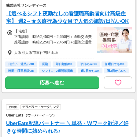
株式会社サンレディース
【選べるシフト夜勤なしの看護職高齢者向け高級住
宅】 週2～★医療行為少な目で人気の施設/日払いOK
【時給】
正看護師 時給2,450円～2,650円＋通勤交通費
准看護師 時給2,250円～2,450円＋通勤交通費
大阪府大阪市東住吉区山坂
※経験資格によって変動有
※急な出費も安心！日払いOK
日払い・週払いOK
長期
即日勤務OK
平日のみOK
何曜日でもOK
【月給例】
時間・曜日相談OK
シフト1～2週間毎提出
週2日からOK
週3日からOK
月収例：時給2650円、1日8h、22日勤務=46万
6,400円
応募へ進む
その他
デリバリー・ケータリング
Uber Eats（ウーバーイーツ）
UberEats配達パートナー ＼単発・Wワーク歓迎／好
きな時間に始められる♪