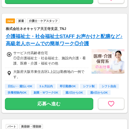
◆各種手当あり
new
派遣
介護士・ケアスタッフ
株式会社ネオキャリア天王寺支店_TNJ
介護福祉士・社会福祉士STAFF お声かけと配膳など♪
高級老人ホームでの簡単ワーク◎介護
サービス付高齢者住宅
①②介護福祉士・社会福祉士、施設内介護・看
護、医療・介護・福祉その他
①時給1,500円～1,650円、②時給1,550円～1,6
大阪府大阪市東住吉区L上記は勤務地の一例で
50円
す。
【経験・お持ちの資格によって異なります】
■未経験の方（無資格）：時給1500円～
日払い・週払いOK
3ヵ月以内
即日勤務OK
シフト制
シフト自由
■未経験の方（有資格）：時給1550円～
扶養控除内OK
副業・ＷワークOK
週2日からOK
週4日からOK
■経験者（無資格）：時給1550円～
■経験者（有資格）：時給1550円～
応募へ進む
■介護福祉士：時給1650円
パート
美容師・理容師