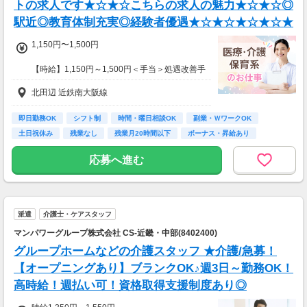
トの求人です★☆★☆こちらの求人の魅力★☆★☆◎
駅近◎教育体制充実◎経験者優遇★☆★☆★☆★☆★
1,150円〜1,500円
【時給】1,150円～1,500円＜手当＞処遇改善手
当：5,000円/月（※有資格者）
北田辺 近鉄南大阪線
✅️経験・能力・スキル・所有資格により加算あ
り
即日勤務OK
シフト制
時間・曜日相談OK
副業・ＷワークOK
土日祝休み
残業なし
残業月20時間以下
ボーナス・昇給あり
未経験歓迎
応募へ進む
派遣
介護士・ケアスタッフ
マンパワーグループ株式会社 CS-近畿・中部(8402400)
グループホームなどの介護スタッフ ★介護/急募！
【オープニングあり】ブランクOK♪週3日～勤務OK！
高時給！週払い可！資格取得支援制度あり◎