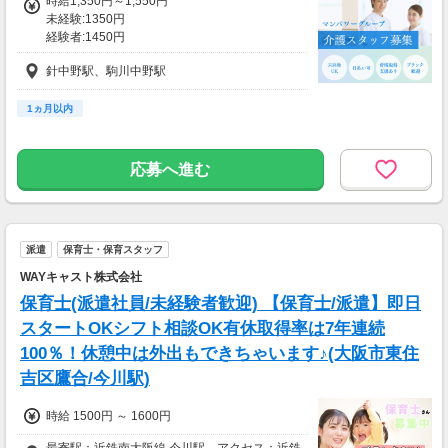
時給1,350円～1,550円
未経験:1350円
経験者:1450円
介護福祉士:1550円
針中野駅、駒川中野駅
1ヵ月以内
応募へ進む
派遣
保育士・保育スタッフ
WAYキャスト株式会社
保育士(派遣社員/未経験者歓迎) 【保育士/派遣】即日
スタートOKシフト相談OK有休取得率は7年連続
100％！休憩中は外出もできちゃいます♪(大阪市東住
吉区鷹合/今川駅)
時給 1500円 ～ 1600円
最寄駅：近鉄南大阪線 今川駅 アクセス：近鉄