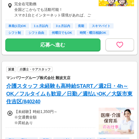
酬基準となります
完全在宅勤務
【収入例】
全国どこからでも活動可能！
■事務職Aさん（週3日・月50時間程度）
スマホ1台とインターネット環境があれば、ご
月収8万円～15万円
自宅からスタートできます。
■営業職Bさん（週4日・月80時間程度）
単発(1日)OK
通勤時間ゼロだから、本業やプライベートとの
1ヵ月以内
3ヵ月以内
長期
スキマバイト
月収15万円～25万円
両立もラクラク♪
シフト制
シフト自由
何曜日でもOK
時間・曜日相談OK
■主婦Cさん（月100時間程度）
月収20万円以上
応募へ進む
現在活躍中のライバーの多くは会社員や主婦の
方。
本業や家庭と両立しながら副業として活動され
ています。
派遣
介護士・ケアスタッフ
マンパワーグループ株式会社 難波支店
介護スタッフ 未経験も高時給START／週2日・4h～
OK／フルタイムも歓迎／日勤／週払いOK／大阪市東
住吉区/840240
【未経験】時給1,350円～
※交通費全額
※昇給あり
≪収入例≫