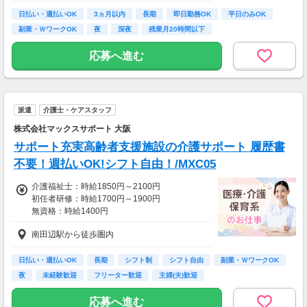
日払い・週払いOK
3ヵ月以内
長期
即日勤務OK
平日のみOK
月収：246400円（時給1400円×8h×22日)
副業・ＷワークOK
夜
深夜
残業月20時間以下
応募へ進む
派遣
介護士・ケアスタッフ
株式会社マックスサポート 大阪
サポート充実高齢者支援施設の介護サポート 履歴書
不要！週払いOK!シフト自由！/MXC05
介護福祉士：時給1850円～2100円
初任者研修：時給1700円～1900円
無資格：時給1400円
※資格・経験によって変動あり
南田辺駅から徒歩圏内
経験・資格がなくても安心
サポート体制万全です！
◆交通費全額支給（規定）
日払い・週払いOK
長期
シフト制
シフト自由
副業・ＷワークOK
◆社会保険完備
夜
未経験歓迎
フリーター歓迎
主婦(夫)歓迎
◆定期健康診断
◆日払い制度
応募へ進む