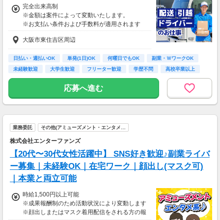
完全出来高制
※金額は案件によって変動いたします。
※お支払い条件および手数料が適用されます
大阪市東住吉区周辺
日払い・週払いOK
単発(1日)OK
何曜日でもOK
副業・ＷワークOK
未経験歓迎
大学生歓迎
フリーター歓迎
学歴不問
高校卒業以上
応募へ進む
業務委託
その他(アミューズメント・エンタメ…
株式会社エンターファンズ
【20代〜30代女性活躍中】 SNS好き歓迎♪副業ライバ
ー募集｜未経験OK｜在宅ワーク｜顔出し(マスク可)
｜本業と両立可能
時給1,500円以上可能
※成果報酬制のため活動状況により変動します
※顔出しまたはマスク着用配信をされる方の報