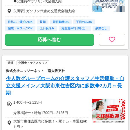
◆交通費orガソリン代全額支給
◆各種社会保険完備
矢田駅│ガソリン代含め交通費全額支給
◆資格支援制度有
◆日払い・週払い制度（各規定有）
日払い・週払いOK
長期
即日勤務OK
平日のみOK
急な出費にあんしんの制度です。
副業・ＷワークOK
土日祝休み
完全週休2日制 (土…
残業なし
スマホからかんたんに申請が出来ます！
ボーナス・昇給あり
応募へ進む
派遣
介護士・ケアスタッフ
株式会社ニッソーネット 南大阪支社
少人数グループホームの介護スタッフ／生活援助・自
立支援メイン／大阪市東住吉区内に多数◆2カ月～長
期
1,400円〜2,125円
介護福祉士：時給1700円～2125円
初任者以上：時給1500円～1875円
大阪市東住吉区内に多数！＜駅チカ・車通勤ok
無資格の方：時給1400円～1750円
も有＞
◆月24万以上