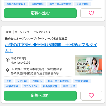
給料日前にお金が必要な時や、急な出費がある
残業月20時間以下
未経験歓迎
新卒・第二新卒歓迎
シニア歓迎
時も安心です。
経験者歓迎
※最短5日後から受け取り可能
応募へ進む
※給与は原則【月末締め／翌月25日払い】
※当社規定あり
交通費全額支給
派遣
コールセンター・テレアポインター
株式会社オープンループパートナーズ名古屋支店
お茶の注文受付◆平日は短時間、土日祝はフルタイ
ム！
時給1387円
kkw_bcov2106
JR東海JR東海道本線(熱海〜浜松)静岡駅
静岡鉄道静岡鉄道静岡清水線新静岡駅
長期
シフト制
残業なし
新卒・第二新卒歓迎
主婦(夫)歓迎
経験者歓迎
ブランクOK
社会保険完備
禁煙・分煙
応募へ進む