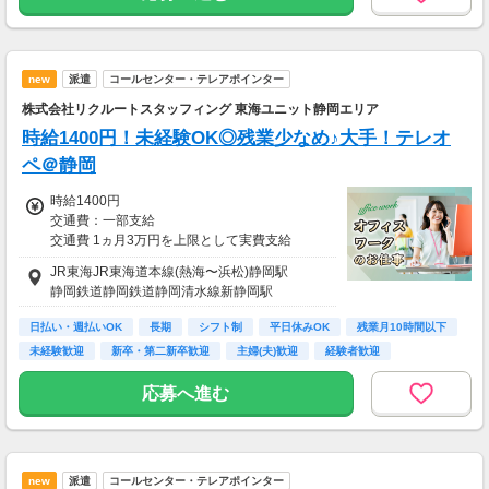
new
派遣
コールセンター・テレアポインター
株式会社リクルートスタッフィング 東海ユニット静岡エリア
時給1400円！未経験OK◎残業少なめ♪大手！テレオ
ペ＠静岡
時給1400円
交通費：一部支給
交通費 1ヵ月3万円を上限として実費支給
JR東海JR東海道本線(熱海〜浜松)静岡駅
月収例 22万4000円 時給1400円×実働8h×週5日
静岡鉄道静岡鉄道静岡清水線新静岡駅
×4週
※月収例を保証するものではありません。
日払い・週払いOK
長期
シフト制
平日休みOK
残業月10時間以下
※給与即受取りサービス利用可（利用条件有）
未経験歓迎
新卒・第二新卒歓迎
主婦(夫)歓迎
経験者歓迎
ha_rs_001
応募へ進む
new
派遣
コールセンター・テレアポインター