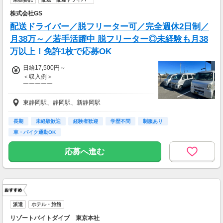
株式会社GS
※週払いOK（規定あり）
→金曜日締め最短翌週火曜日にお給料GET♪
配送ドライバー／脱フリーター可／完全週休2日制／
（稼働開始時は手続き完了次第となります）
月38万～／若手活躍中 脱フリーター◎未経験も月38
交通費：別途全額支給
万以上！免許1枚で応募OK
※車・バイク通勤に関して施設により異なる場
日給17,500円～
合あり（応相談）
＜収入例＞
￣￣￣￣￣
日当17,500円の場合
東静岡駅、静岡駅、新静岡駅
…月22日勤務（完全週休2日制）で
《 月収38万5,000円 》
長期
未経験歓迎
経験者歓迎
学歴不問
制服あり
●週払い可能
車・バイク通勤OK
／
応募へ進む
POINT★
時給で換算すると…
時給1,900円程に！
バイトよりも
コスパよく稼ぐことが出来ますよ◎
派遣
ホテル・旅館
＼
リゾートバイトダイブ 東京本社