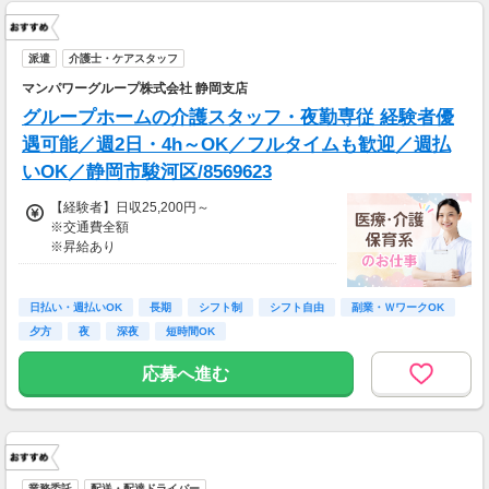
派遣
介護士・ケアスタッフ
マンパワーグループ株式会社 静岡支店
グループホームの介護スタッフ・夜勤専従 経験者優
遇可能／週2日・4h～OK／フルタイムも歓迎／週払
いOK／静岡市駿河区/8569623
【経験者】日収25,200円～
※交通費全額
※昇給あり
≪収入例≫
◎日勤／経験者の場合
日払い・週払いOK
長期
シフト制
シフト自由
副業・ＷワークOK
・月収252,000円（日収25,200円×月10回勤
夕方
夜
深夜
短時間OK
務）
応募へ進む
※実働8時間以上からは更に時給25％UP
※スキルによって更にスタート時給がUPするこ
とも！
※資格手当あり（時給50円～UP/資格の種類に
よって異なる）
支払方法：週払い
業務委託
配送・配達ドライバー