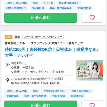
kkw_bcov2106
日払い・週払いOK
長期
シフト制
残業月10時間以下
残業月20時間以下
未経験歓迎
新卒・第二新卒歓迎
主婦(夫)歓迎
経験者歓迎
応募へ進む
new
派遣
コールセンター・テレアポインター
株式会社リクルートスタッフィング 東海ユニット静岡エリア
時給1350円！未経験OK◎土日祝休み！残業少なめ♪
大手！テレオペ
時給1350円
交通費：一部支給
交通費 1ヵ月3万円を上限として実費支給
JR東海JR東海道本線(熱海〜浜松)静岡駅
月収例 19万5750円 時給1350円×実働7h15m×
静岡鉄道静岡鉄道静岡清水線日吉町駅
週5日×4週
※月収例を保証するものではありません。
日払い・週払いOK
長期
完全週休2日制 (土…
残業月10時間以下
※給与即受取りサービス利用可（利用条件有）
未経験歓迎
新卒・第二新卒歓迎
主婦(夫)歓迎
経験者歓迎
ＰＣスキル不要
ha_rs_001
応募へ進む