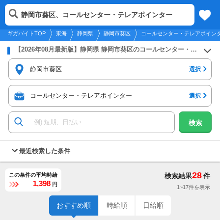
2026年8月9日
更新
tog
静岡市葵区、コールセンター・テレアポインター
東海
履歴
保存
メニュー
nav
ギガバイトTOP
東海
静岡県
静岡市葵区
コールセンター・テレアポイン
【2026年08月最新版】静岡県 静岡市葵区のコールセンター・テレアポインターのバイト・アルバイト・パートの求人募集情報
静岡市葵区
選択
コールセンター・テレアポインター
選択
検索
最近検索した条件
28
この条件の平均時給
検索結果
件
1,398
円
1~17件を表示
おすすめ順
時給順
日給順