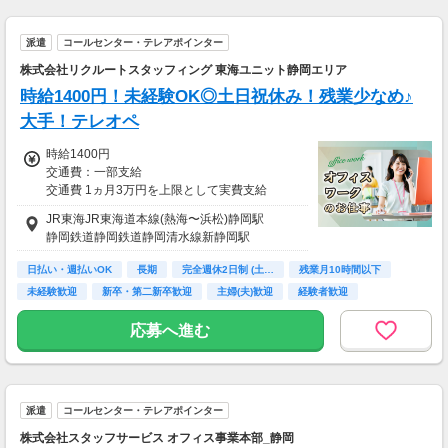
派遣
コールセンター・テレアポインター
株式会社リクルートスタッフィング 東海ユニット静岡エリア
時給1400円！未経験OK◎土日祝休み！残業少なめ♪
大手！テレオペ
時給1400円
交通費：一部支給
交通費 1ヵ月3万円を上限として実費支給
JR東海JR東海道本線(熱海〜浜松)静岡駅
月収例 22万4000円 時給1400円×実働8h×週5日
静岡鉄道静岡鉄道静岡清水線新静岡駅
×4週
※月収例を保証するものではありません。
日払い・週払いOK
長期
完全週休2日制 (土…
残業月10時間以下
※給与即受取りサービス利用可（利用条件有）
未経験歓迎
新卒・第二新卒歓迎
主婦(夫)歓迎
経験者歓迎
ＰＣスキル不要
ha_rs_001
応募へ進む
派遣
コールセンター・テレアポインター
株式会社スタッフサービス オフィス事業本部_静岡