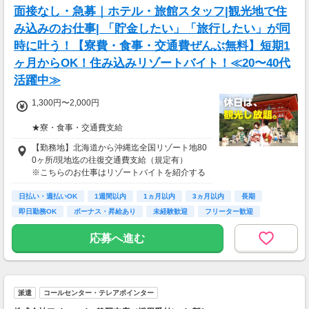
面接なし・急募｜ホテル・旅館スタッフ|観光地で住
み込みのお仕事| 「貯金したい」「旅行したい」が同
時に叶う！【寮費・食事・交通費ぜんぶ無料】短期1
ヶ月からOK！住み込みリゾートバイト！≪20〜40代
活躍中≫
1,300円〜2,000円
★寮・食事・交通費支給
住み込みのお仕事のため、以下の補助がありま
【勤務地】北海道から沖縄迄全国リゾート地80
す。
0ヶ所/現地迄の往復交通費支給（規定有）
・寮費・光熱費無料（個室あり）
※こちらのお仕事はリゾートバイトを紹介する
・食事無料
募集となっており実際に募集がある勤務地と異
・Wi-Fiあり
日払い・週払いOK
なる場合がございます。
1週間以内
1ヵ月以内
3ヵ月以内
長期
・往復交通費支給（上限あり）
カウンセリングでご希望条件をお伺いし、全国
即日勤務OK
ボーナス・昇給あり
未経験歓迎
フリーター歓迎
※勤務地による
からお仕事をご案内いたします。※ご自宅から
の通勤も可
応募へ進む
生活費がかからないので、働いた分のほとんど
を貯金にまわすことができます！
★お仕事開始までの流れ★
応募→初回カウンセリング（電話15分）→希望
▼月収例
のお仕事へ応募（面接なし）→お仕事開始
27万6,575円
派遣
コールセンター・テレアポインター
＝(時給1,300円×8h＋残業1h)×23日