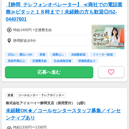
【静岡_テレフォンオペレーター】 ≪商社での電話業
務≫ピタッと１８時まで！未経験の方も歓迎◎/52-
04407601
時給1400円 +交通費支給
静岡駅徒歩9分
日払い・週払いOK
長期
残業なし
未経験歓迎
フリーター歓迎
高校卒業以上
交通費支給
社会保険完備
研修制度あり
応募へ進む
派遣
コールセンター・テレアポインター
株式会社アイエーイー静岡支店（採用受付）［g部］
未経験OK★／コールセンタースタッフ募集／インセ
ンティブあり
時給1330円〜1330円