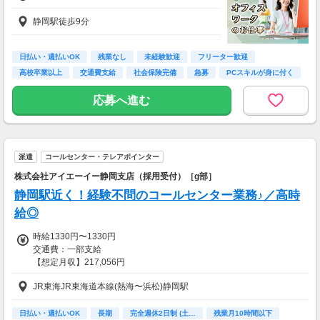
静岡駅徒歩9分
日払い・週払いOK
残業なし
未経験歓迎
フリーター歓迎
高校卒業以上
交通費支給
社会保険完備
急募
PCスキルが身に付く
応募へ進む
派遣
コールセンター・テレアポインター
株式会社アイエーイー静岡支店（採用受付）［g部］
静岡駅近く！経験不問のコールセンター業務♪／高時
給◎
時給1330円〜1330円
交通費：一部支給
【想定月収】217,056円
JR東海JR東海道本線(熱海〜浜松)静岡駅
［交通費］一部支給 交通費上限632円/日
kkw_bcov2106
日払い・週払いOK
長期
完全週休2日制 (土…
残業月10時間以下