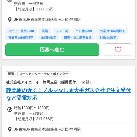
交通費：一部支給
【想定月収】217,056円
JR東海JR東海道本線(熱海〜浜松)静岡駅
［交通費］一部支給 交通費上限632円/日
kkw_bcov2106
日払い・週払いOK
長期
シフト制
平日休みOK
残業月10時間以下
残業月20時間以下
未経験歓迎
新卒・第二新卒歓迎
主婦(夫)歓迎
応募へ進む
派遣
コールセンター・テレアポインター
株式会社アイエーイー静岡支店（採用受付）［g部］
静岡駅の近く！ノルマなし★大手ガス会社で注文受付
など受電対応
時給1330円〜1330円
交通費：一部支給
【想定月収】217,056円
JR東海JR東海道本線(熱海〜浜松)静岡駅
［交通費］一部支給 交通費上限632円/日