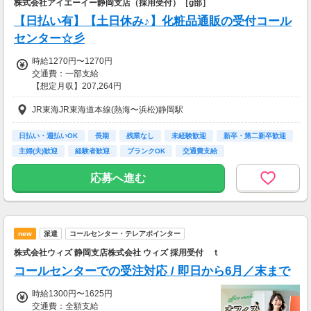
株式会社アイエーイー静岡支店（採用受付）［g部］
▼貯金の目安
【日払い有】【土日休み♪】化粧品通販の受付コール
＜リゾートバイト＞
センター☆彡
住まい ：無料
水道光熱費：無料
時給1270円〜1270円
Wi-Fi代 ：無料
交通費：一部支給
食費 ：無料
【想定月収】207,264円
スマホ ：0.5万円
そのほか ：1.5万円
JR東海JR東海道本線(熱海〜浜松)静岡駅
［交通費］一部支給 交通費上限632円/日
社会保険 ：3万円
-----------------------
kkw_bcov2106
日払い・週払いOK
長期
残業なし
未経験歓迎
新卒・第二新卒歓迎
支出合計 ：5万円
主婦(夫)歓迎
経験者歓迎
ブランクOK
交通費支給
→毎月20万円程度の貯金が目指せます！
短期でお金を貯めたい方にはピッタリ！
応募へ進む
new
派遣
コールセンター・テレアポインター
株式会社ウィズ 静岡支店株式会社 ウィズ 採用受付 ｔ
コールセンターでの受注対応 / 即日から6月／末まで
時給1300円〜1625円
交通費：全額支給