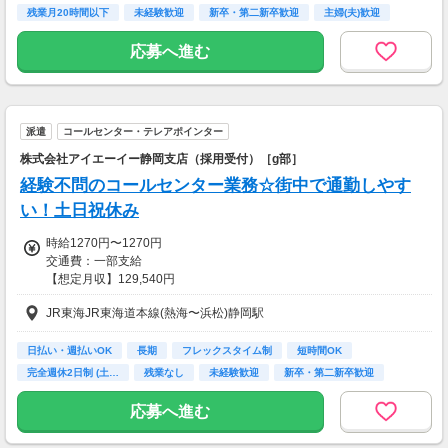
残業月20時間以下
未経験歓迎
新卒・第二新卒歓迎
主婦(夫)歓迎
経験者歓迎
応募へ進む
派遣
コールセンター・テレアポインター
株式会社アイエーイー静岡支店（採用受付）［g部］
経験不問のコールセンター業務☆街中で通勤しやす
い！土日祝休み
時給1270円〜1270円
交通費：一部支給
【想定月収】129,540円
JR東海JR東海道本線(熱海〜浜松)静岡駅
［交通費］一部支給 交通費上限395円/日
kkw_bcov2106
日払い・週払いOK
長期
フレックスタイム制
短時間OK
完全週休2日制 (土…
残業なし
未経験歓迎
新卒・第二新卒歓迎
主婦(夫)歓迎
応募へ進む