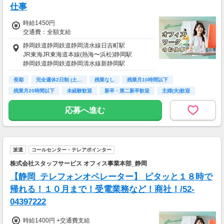
仕事
時給1450円
交通費：全額支給
静岡鉄道静岡鉄道静岡清水線日吉町駅
JR東海JR東海道本線(熱海〜浜松)静岡駅
静岡鉄道静岡鉄道静岡清水線新静岡駅
長期
完全週休2日制 (土…
残業なし
残業月10時間以下
残業月20時間以下
未経験歓迎
新卒・第二新卒歓迎
主婦(夫)歓迎
交通費支給
応募へ進む
派遣
コールセンター・テレアポインター
株式会社スタッフサービス オフィス事業本部_静岡
【静岡_テレフォンオペレーター】 ピタッと１８時で
帰れる！１０月まで！受電業務など！商社！/52-
04397222
時給1400円 +交通費支給