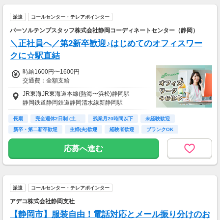
派遣
コールセンター・テレアポインター
パーソルテンプスタッフ株式会社静岡コーディネートセンター（静岡）
＼正社員へ／第2新卒歓迎♪はじめてのオフィスワー
クに☆駅直結
時給1600円〜1600円
交通費：全額支給
JR東海JR東海道本線(熱海〜浜松)静岡駅
静岡鉄道静岡鉄道静岡清水線新静岡駅
長期
完全週休2日制 (土…
残業月20時間以下
未経験歓迎
新卒・第二新卒歓迎
主婦(夫)歓迎
経験者歓迎
ブランクOK
交通費支給
応募へ進む
派遣
コールセンター・テレアポインター
アデコ株式会社静岡支社
【静岡市】服装自由！電話対応とメール振り分けのお