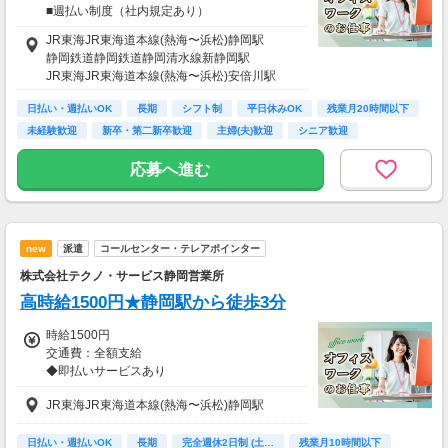
■週払い制度（社内規定あり）
■交通費支給（社内規定あり）
JR東海JR東海道本線(熱海〜浜松)静岡駅
静岡鉄道静岡鉄道静岡清水線新静岡駅
JR東海JR東海道本線(熱海〜浜松)安倍川駅
日払い・週払いOK
長期
シフト制
平日休みOK
残業月20時間以下
未経験歓迎
新卒・第二新卒歓迎
主婦(夫)歓迎
シニア歓迎
応募へ進む
new
派遣
コールセンター・テレアポインター
株式会社テクノ・サービス静岡営業所
高時給1500円★静岡駅から徒歩3分
時給1500円
交通費：全額支給
◆即払いサービスあり
＼ 働いた分を早めにGET！ ／
JR東海JR東海道本線(熱海〜浜松)静岡駅
働いた分の給与の一部を、給料日前に受け取れ
ます。
スマホでカンタン申請！
日払い・週払いOK
長期
完全週休2日制 (土…
残業月10時間以下