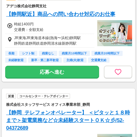
アデコ株式会社静岡支社
【静岡駅近】商品への問い合わせ対応のお仕事
時給1400円
交通費：全額支給
JR東海JR東海道本線(熱海〜浜松)静岡駅
静岡鉄道静岡鉄道静岡清水線新静岡駅
長期
シフト制
残業なし
残業月10時間以下
残業月20時間以下
未経験歓迎
新卒・第二新卒歓迎
主婦(夫)歓迎
交通費支給
応募へ進む
派遣
コールセンター・テレアポインター
株式会社スタッフサービス オフィス事業本部_静岡
【静岡_テレフォンオペレーター】 ＜ピタッと１８時
まで＞架電業務など☆未経験スタートＯＫ☆彡/52-
04372689