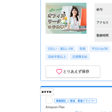
給与
アクセス
勤務時間
日払い・週払いOK
長期
平日のみOK
高校卒業以上
交通費支給
とりあえず保存
業務委託
配送・配達ドライバー
Amazon Flex