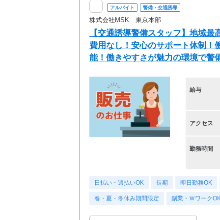
アルバイト
警備・交通誘導
株式会社MSK 東京本部
【交通誘導警備スタッフ】地域最高
費用なし！安心のサポート体制！働
能！働きやすさが魅力の環境で警
給与
アクセス
勤務時間
日払い・週払いOK
長期
即日勤務OK
春・夏・冬休み期間限定
副業・ＷワークO