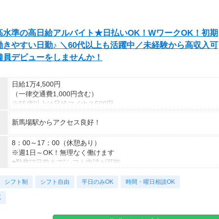
水準の高日給アルバイト★日払いOK！WワークOK！初期
きやすい日勤♪ ＼60代以上も活躍中／未経験から高収入可
備員デビューをしませんか！
日給1万4,500円
（一律交通費1,000円含む）
※65歳以上は日給マイナス500円
※70歳以上は日給マイナス2,00円
新馬場駅からアクセス良好！
---
■交通誘導2級以上の資格をお持ちの方は
8：00～17：00（休憩あり）
日給1万4,500円
※週1日～OK！無理なく働けます
（一律交通費1,000円含む）
■勤務”3日前まで”シフト申請が可能
※65歳以上は日給マイナス500円
⇒プライベートも時間も大切にできます
シフト制
※70歳以上は日給マイナス1,000円
～勤務日数のご相談もお気軽に！～
シフト自由
平日のみOK
時間・曜日相談OK
★交通誘導2級（以上）として従事した場合
K
1勤務につき1,000円支給！！
＜様々な働き方が可能＞
---
・土日祝のみOK