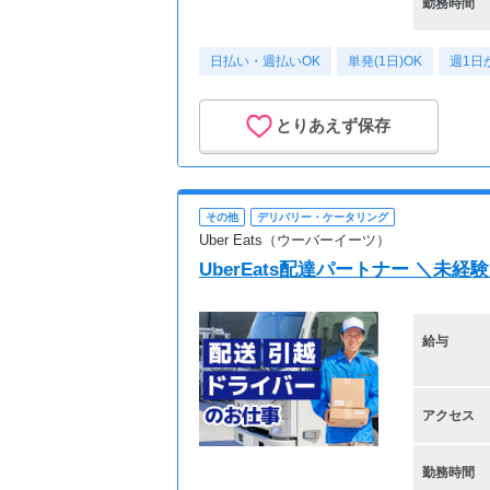
勤務時間
日払い・週払いOK
単発(1日)OK
週1日
とりあえず保存
その他
デリバリー・ケータリング
Uber Eats（ウーバーイーツ）
UberEats配達パートナー ＼
給与
アクセス
勤務時間