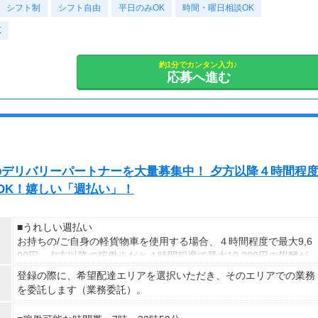
シフト制
※70歳以上は日給マイナス1,000円
～勤務日数のご相談もお気軽に！～
シフト自由
平日のみOK
時間・曜日相談OK
★交通誘導2級（以上）として従事した場合
K
1勤務につき1,000円支給！！
＜様々な働き方が可能＞
---
・土日祝のみOK
■65歳～69歳迄では他の年代と同じ現場でも
・平日のみOK
約1分でカンタン入力♪
応募へ進む
安全面・体力面の考慮により比較的低負荷の業務、
・週1日からOK
70歳以降では低負荷業務や季節により
・短期歓迎
相談の上短時間勤務をすることもあるため
・長期歓迎
給与が上記になる場合がございます。
＜月収例＞
月収29万円可能
exのデリバリーパートナーを大量募集中！ 夕方以降４時間程
（日給1万4,500円×月20日勤務）
発OK！嬉しい「週払い」！
■うれしい週払い
お持ちの/ご自身の軽貨物車を使用する場合、４時間程度で最大9,6
00円。夕方以降の稼働※だと４時間程度で最大10,200円の報酬が
獲得可能！給与ではなく、委託業務に応じた報酬をお支払いする業
登録の際に、希望配達エリアを選択いただき、そのエリアでの業務
務委託のお仕事です。うれしい週払い。
を委託します（業務委託）。
※関東圏4-6月に１8時以降稼働した場合を想定。地域により異な