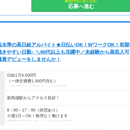
■65歳～69歳迄では他の年代と同じ現場でも
・平日のみOK
約1分でカンタン入力♪
応募へ進む
安全面・体力面の考慮により比較的低負荷の業務、
・週1日からOK
70歳以降では低負荷業務や季節により
・短期歓迎
相談の上短時間勤務をすることもあるため
・長期歓迎
給与が上記になる場合がございます。
＜月収例＞
月収29万円可能
水準の高日給アルバイト★日払いOK！WワークOK！初期
（日給1万4,500円×月20日勤務）
きやすい日勤♪ ＼60代以上も活躍中／未経験から高収入可
備員デビューをしませんか！
日給1万4,500円
（一律交通費1,000円含む）
※65歳以上は日給マイナス500円
※70歳以上は日給マイナス2,00円
新馬場駅からアクセス良好！
---
■交通誘導2級以上の資格をお持ちの方は
8：00～17：00（休憩あり）
日給1万4,500円
※週1日～OK！無理なく働けます
（一律交通費1,000円含む）
■勤務”3日前まで”シフト申請が可能
※65歳以上は日給マイナス500円
⇒プライベートも時間も大切にできます