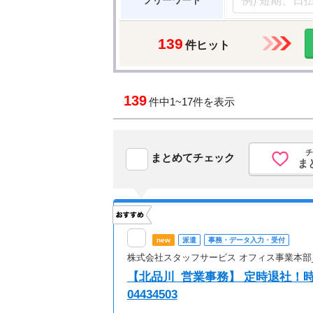
フリーワード
139
件ヒット
139
件中
1~17件を表示
チ
まとめてチェック
ま
new
派遣
事務・データ入力・受付
株式会社スタッフサービス オフィス事業本部
【北品川_営業事務】 定時退社！時
04434503