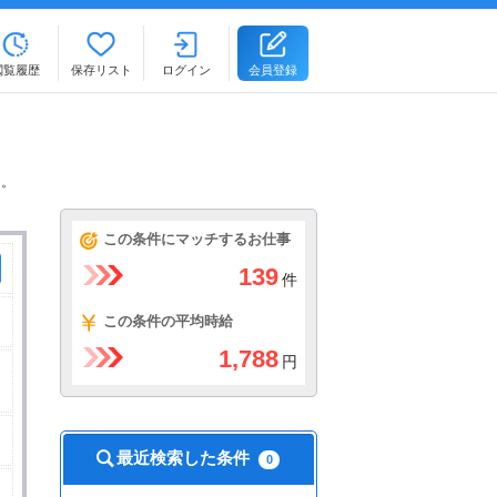
閲覧履歴
保存リスト
ログイン
会員登録
ト。
この条件にマッチするお仕事
139
件
この条件の平均時給
1,788
円
最近検索した条件
0