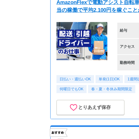
AmazonFlexで電動アシスト
当の稼働で平均2,100円を稼ぐこ
給与
アクセス
勤務時間
日払い・週払いOK
単発(1日)OK
1週間
何曜日でもOK
春・夏・冬休み期間限定
とりあえず保存