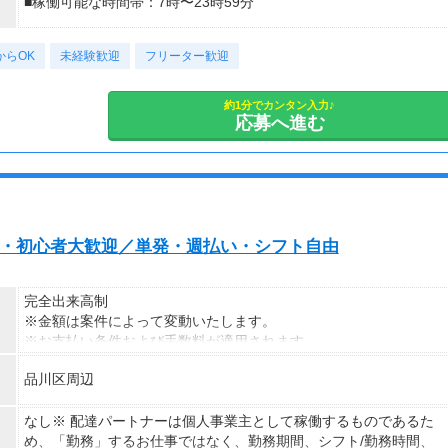
■稼働可能な時間帯：7時〜23時59分
ります
※報酬は規約にしたがい配達完了の15日後に支払いますが、可能
な場合は、より早く、週払いで前週稼働分をお支払いします。
からOK
未経験歓迎
フリーター歓迎
登録の際に、希望配達エリアを選択いただき、そのエリアでの業務
約1分でカンタン入力♪
を委託します（業務委託）。
応募へ進む
未経験・初心者大歓迎／単発・週払い・シフト自由
完全出来高制
※金額は案件によって変動いたします。
※お支払い条件および手数料が適用されます
品川区周辺
なし※ 配達パートナーは個人事業主として稼働するものであるた
め、「勤務」するお仕事ではなく、勤務期間、シフト/勤務時間、