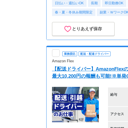
日払い・週払いOK
長期
即日勤務OK
春・夏・冬休み期間限定
副業・ＷワークO
とりあえず保存
業務委託
配送・配達ドライバー
Amazon Flex
【配送ドライバー】AmazonFl
最大10,200円の報酬も可能!※単
給与
アクセス