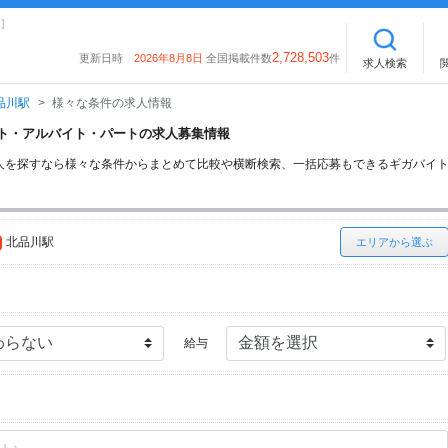
】
2,728,503
更新日時
2026年8月8日
全国掲載件数
件
求人検索
品川駅
様々な条件の求人情報
バイト・アルバイト・パートの求人募集情報
人を探すなら様々な条件からまとめて比較や横断検索、一括応募もできるギガバイ
北品川駅
エリアから選ぶ
給与