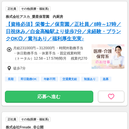
正社員
その他(医療・福祉系)
株式会社アスカ_愛星保育園 内厨房
【資格必須】栄養士／保育園／正社員／8時～17時／
日祝休み／白金高輪駅より徒歩7分／未経験・ブラン
クOK◎／賞与あり／福利厚生充実♪
月給231000円～312000円 ・時間外勤務手当
・休日勤務手当 ・休業手当 ・固定残業時間
（トータル）12.58～17.57時間/月 残業代270
00円～30000円 ※定額残業手当（月給に含む）
徒歩7分
は、時間外労働の有無にかかわらず支給し、定
額残業手当額を超える時間外労働は追加で支給
長期
即日勤務OK
年齢不問
交通費支給
制服あり
急募
応募へ進む
正社員
その他(医療・福祉系)
株式会社Freude_非公開