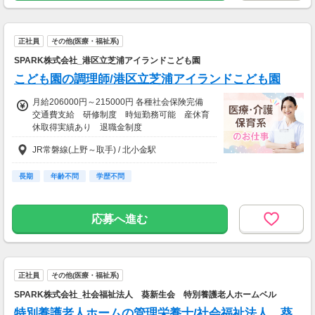
正社員
その他(医療・福祉系)
SPARK株式会社_港区立芝浦アイランドこども園
こども園の調理師/港区立芝浦アイランドこども園
月給206000円～215000円 各種社会保険完備
交通費支給 研修制度 時短勤務可能 産休育
休取得実績あり 退職金制度
JR常磐線(上野～取手) / 北小金駅
長期
年齢不問
学歴不問
応募へ進む
正社員
その他(医療・福祉系)
SPARK株式会社_社会福祉法人 葵新生会 特別養護老人ホームベル
特別養護老人ホームの管理栄養士/社会福祉法人 葵