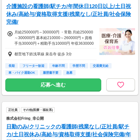
介護施設の看護師/駅チカ/年間休日120日以上/土日祝
休み/高給与/資格取得支援/残業なし/正社員/社会保険
完備/
月給250000円～300000円 ・常勤 月給250000
～300000円 基本給210000～260000円＋資格
手当30000円＋精勤手当10000円 年収3630000
～4380000円
都営地下鉄浅草線 泉岳寺 徒歩 3分
長期
フリーター歓迎
年齢不問
学歴不問
交通費支給
車・バイク通勤OK
履歴書不要
急募
応募へ進む
正社員
その他(医療・福祉系)
株式会社Fring_非公開
日勤のみ/クリニックの看護師/残業なし/正社員/駅チ
カ/土日祝休み/高給与/資格取得支援/社会保険完備/年