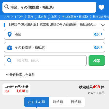
2026年8月10日
更新
tog
港区、その他(医療・福祉系)
関東
履歴
保存
メニュー
nav
ギガバイトTOP
関東
東京都
港区
その他(医療・福祉系)
様々な条件の
【2026年08月最新版】東京都 港区のその他(医療・福祉系)のバイト・アルバイト・パートの求人募集情報
港区
選択
その他(医療・福祉系)
選択
検索
最近検索した条件
498
この条件の平均時給
検索結果
件
1,618
円
1~17件を表示
おすすめ順
時給順
日給順