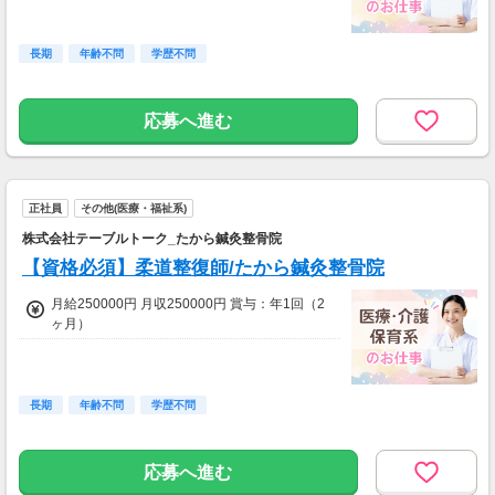
長期
年齢不問
学歴不問
応募へ進む
正社員
その他(医療・福祉系)
株式会社テーブルトーク_たから鍼灸整骨院
【資格必須】柔道整復師/たから鍼灸整骨院
月給250000円 月収250000円 賞与：年1回（2
ヶ月）
長期
年齢不問
学歴不問
応募へ進む