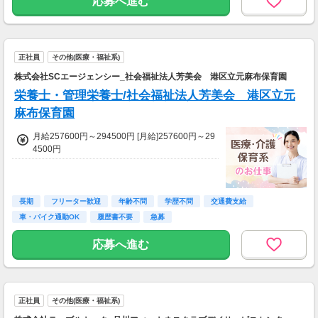
応募へ進む
正社員
その他(医療・福祉系)
株式会社SCエージェンシー_社会福祉法人芳美会 港区立元麻布保育園
栄養士・管理栄養士/社会福祉法人芳美会 港区立元
麻布保育園
月給257600円～294500円 [月給]257600円～29
4500円
長期
フリーター歓迎
年齢不問
学歴不問
交通費支給
車・バイク通勤OK
履歴書不要
急募
応募へ進む
正社員
その他(医療・福祉系)