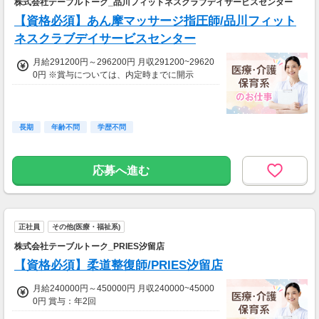
株式会社テーブルトーク_品川フィットネスクラブデイサービスセンター
【資格必須】あん摩マッサージ指圧師/品川フィット
ネスクラブデイサービスセンター
月給291200円～296200円 月収291200~29620
0円 ※賞与については、内定時までに開示
長期
年齢不問
学歴不問
応募へ進む
正社員
その他(医療・福祉系)
株式会社テーブルトーク_PRIES汐留店
【資格必須】柔道整復師/PRIES汐留店
月給240000円～450000円 月収240000~45000
0円 賞与：年2回