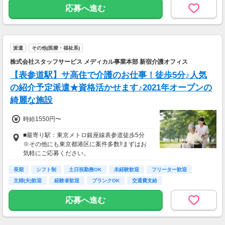
新宿（東京メトロ）駅（東京メトロ丸ノ内線）-
応募へ進む
5分
エリア内で案件多数！あなたに合った案件をご
紹介いたします。
派遣
その他(医療・福祉系)
■エリア内の駅一覧
株式会社スタッフサービス メディカル事業本部 新宿介護オフィス
新橋駅,品川駅,浜松町駅,田町駅,高輪ゲートウェ
【表参道駅】サ高住で介護のお仕事！徒歩5分♪人気
イ駅,泉岳寺駅,虎ノ門駅,赤坂見附駅,青山一丁目
の紹介予定派遣★資格活かせます♪2021年オープンの
駅,外苑前駅,表参道駅,虎ノ門ヒルズ駅,神谷町駅,
六
綺麗な施設
時給1550円〜
■最寄り駅：東京メトロ銀座線表参道徒歩5分
※その他にも東京都港区に案件多数!!まずはお
気軽にご応募ください。
長期
シフト制
土日祝勤務OK
未経験歓迎
フリーター歓迎
主婦(夫)歓迎
経験者歓迎
ブランクOK
交通費支給
応募へ進む