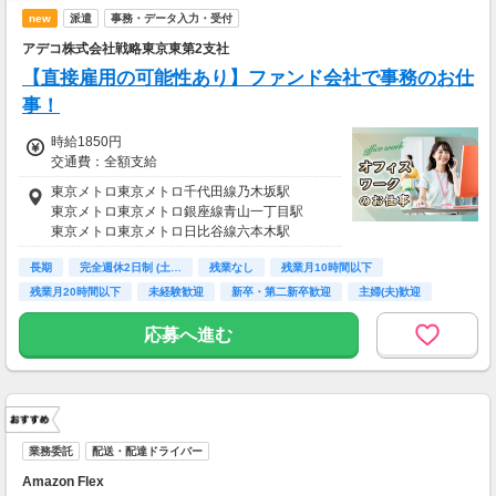
new
派遣
事務・データ入力・受付
アデコ株式会社戦略東京東第2支社
【直接雇用の可能性あり】ファンド会社で事務のお仕
事！
時給1850円
交通費：全額支給
東京メトロ東京メトロ千代田線乃木坂駅
東京メトロ東京メトロ銀座線青山一丁目駅
東京メトロ東京メトロ日比谷線六本木駅
長期
完全週休2日制 (土…
残業なし
残業月10時間以下
残業月20時間以下
未経験歓迎
新卒・第二新卒歓迎
主婦(夫)歓迎
交通費支給
応募へ進む
業務委託
配送・配達ドライバー
Amazon Flex