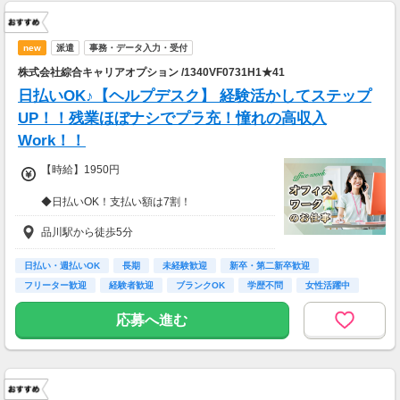
new
派遣
事務・データ入力・受付
株式会社綜合キャリアオプション /1340VF0731H1★41
日払いOK♪【ヘルプデスク】 経験活かしてステップ
UP！！残業ほぼナシでプラ充！憧れの高収入
Work！！
【時給】1950円
◆日払いOK！支払い額は7割！
※規定・支払い条件有
品川駅から徒歩5分
日払い・週払いOK
長期
未経験歓迎
新卒・第二新卒歓迎
フリーター歓迎
経験者歓迎
ブランクOK
学歴不問
女性活躍中
応募へ進む