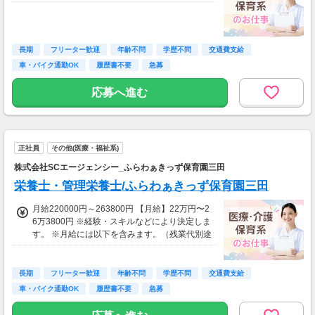
長期
フリーター歓迎
年齢不問
学歴不問
交通費支給
車・バイク通勤OK
履歴書不要
急募
応募へ進む
正社員
その他(医療・福祉系)
株式会社SCエージェンシー_ふらわぁきっず保育園三田
栄養士・管理栄養士/ふらわぁきっず保育園三田
月給220000円～263800円 【月給】22万円〜2
6万3800円 ※経験・スキルなどにより決定しま
す。 ※月給には以下を含みます。（残業代別途
支給） ・基本給 ・資格手当 ・経験加算あり
（過去の職場経験年数に応じる） ・職務手当な
ど 〔その他手当〕 住宅手当あり：条件あり
長期
フリーター歓迎
年齢不問
学歴不問
交通費支給
【昇給】年1回 【賞与】2.00ヵ月分（実績あ
車・バイク通勤OK
履歴書不要
急募
り）