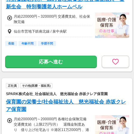
新生会 特別養護老人ホームベル
月給220000円～320000円 交通費支給、社会保
険完備
仙台市営地下鉄南北線 / 泉中央駅
長期
年齢不問
学歴不問
応募へ進む
正社員
その他(医療・福祉系)
SPARK株式会社_社会福祉法人 慈光福祉会 赤坂クレア保育園
保育園の栄養士/社会福祉法人 慈光福祉会 赤坂クレ
ア保育園
月給200000円～200000円 各種社会保険完備
交通費支給（上限2万円/月） 退職金制度あ
り 借り上げ社宅あり ※港区11万2000円 、港