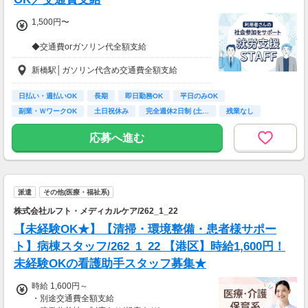
1,500円〜
◆交通費orガソリン代全額支給
◆各種社会保険完備
新橋駅│ガソリン代含め交通費全額支給
◆資格支援制度有
◆日払い・週払い制度（各規定有）
日払い・週払いOK
長期
即日勤務OK
平日のみOK
急な出費にあんしんの制度です。
副業・ＷワークOK
土日祝休み
完全週休2日制 (土…
残業なし
スマホからかんたんに申請が出来ます！
ボーナス・昇給あり
応募へ進む
派遣
その他(医療・福祉系)
株式会社ルフト・メディカルケア/262_1_22
【未経験OK★】【清掃・環境整備・患者様サポー
ト】病棟スタッフ/262_1_22 【港区】時給1,600円！
未経験OKの看護助手スタッフ募集★
時給 1,600円～
・別途交通費全額支給