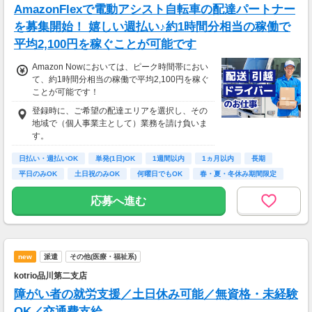
AmazonFlexで電動アシスト自転車の配達パートナー
を募集開始！ 嬉しい週払い♪約1時間分相当の稼働で
平均2,100円を稼ぐことが可能です
Amazon Nowにおいては、ピーク時間帯におい
て、約1時間分相当の稼働で平均2,100円を稼ぐ
ことが可能です！
登録時に、ご希望の配達エリアを選択し、その
地域で（個人事業主として）業務を請け負いま
す。
日払い・週払いOK
単発(1日)OK
1週間以内
1ヵ月以内
長期
平日のみOK
土日祝のみOK
何曜日でもOK
春・夏・冬休み期間限定
応募へ進む
new
派遣
その他(医療・福祉系)
kotrio品川第二支店
障がい者の就労支援／土日休み可能／無資格・未経験
OK／交通費支給