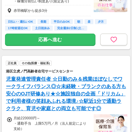
・稼働分前払い制度あり(規定あり)
赤羽橋駅から徒歩3分
日払い・週払いOK
長期
平日のみOK
朝
昼
夕方
17時前退社OK
土日祝休み
完全週休2日制 (土…
応募へ進む
正社員
その他(医療・福祉系)
港区立虎ノ門高齢者在宅サービスセンター
児童発達管理責任者 ☆日勤のみ＆残業ほぼなしでワ
ークライフバランス◎☆未経験・ブランクのある方も
安心のOJT研修あり★☆施設独自の企画「ドリカム」
で利用者様の笑顔あふれる環境♪☆駅近1分で通勤ラ
クラク、育児や家庭との両立も可能です◎
月給220000円～
・通勤手当 上限5万円／月（法人規定により
支給）