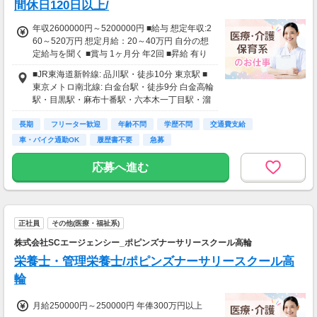
間休日120日以上/
年収2600000円～5200000円 ■給与 想定年収:2
60～520万円 想定月給：20～40万円 自分の想
定給与を聞く ■賞与 1ヶ月分 年2回 ■昇給 有り
年1回
■JR東海道新幹線: 品川駅・徒歩10分 東京駅 ■
東京メトロ南北線: 白金台駅・徒歩9分 白金高輪
駅・目黒駅・麻布十番駅・六本木一丁目駅・溜
池山王駅・永田町駅・四ツ谷駅・市ヶ谷駅・飯
長期
田橋駅・後楽園駅・東大前駅 ■都営三田線: 白金
フリーター歓迎
年齢不問
学歴不問
交通費支給
台駅・徒歩9分 白金高輪駅・目黒駅・三田駅・
車・バイク通勤OK
履歴書不要
急募
芝公園駅・御成門駅・内幸町駅・日比谷駅・大
手町駅・神保町駅・水道橋駅・春日駅 ■JR東海
応募へ進む
道線: 品川駅・徒歩10分 品川駅・
正社員
その他(医療・福祉系)
株式会社SCエージェンシー_ポピンズナーサリースクール高輪
栄養士・管理栄養士/ポピンズナーサリースクール高
輪
月給250000円～250000円 年俸300万円以上