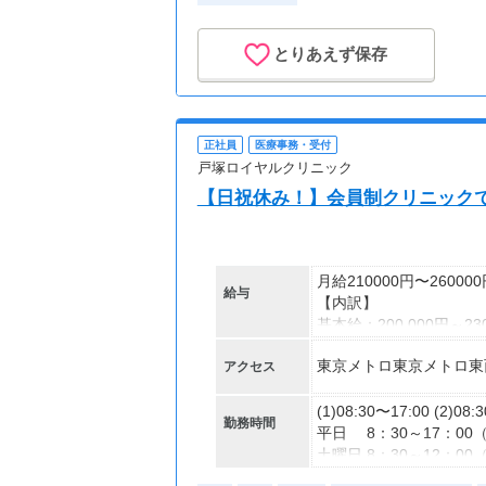
【交通費】
とりあえず保存
一部支給
正社員
医療事務・受付
戸塚ロイヤルクリニック
【日祝休み！】会員制クリニック
月給210000円〜26000
給与
【内訳】
基本給：200,000円～230
調整手当：10,000円～30
東京メトロ東京メトロ東
アクセス
【交通費】
一部支給
(1)08:30〜17:00 (2)08:
勤務時間
平日 8：30～17：00
土曜日 8：30～12：0