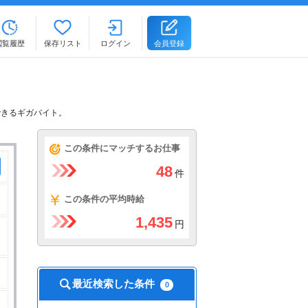
閲覧履歴
保存リスト
ログイン
会員登録
できるギガバイト。
この条件にマッチするお仕事
48
件
この条件の平均時給
1,435
円
最近検索した条件
0