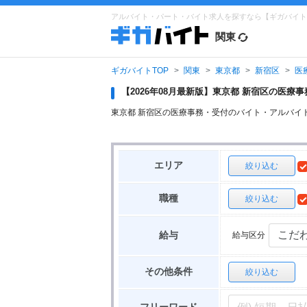
アルバイト・パート・バイト求人を探すなら【ギガバイト
関東
ギガバイトTOP
関東
東京都
新宿区
医
【2026年08月最新版】東京都 新宿区の医
東京都 新宿区の医療事務・受付のバイト・アルバイ
エリア
絞り込む
職種
絞り込む
給与区分
給与
その他条件
絞り込む