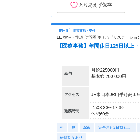
とりあえず保存
正社員
医療事務・受付
LE 在宅・施設 訪問看護リハビリステーショ
【医療事務】年間休日125日以上
月給225000円
給与
基本給 200,000円
◆昇給年1回
JR東日本JR山手線高田
アクセス
（入職月）
◆賞与年2回
（入職1年後から算定開
(1)08:30〜17:30
勤務時間
2年目より支給）
休憩60分
◆住宅手当
朝
昼
深夜
完全週休2日制 (土…
※試用期間2ヵ月・雇用
研修制度あり
（期間中は月給200,000