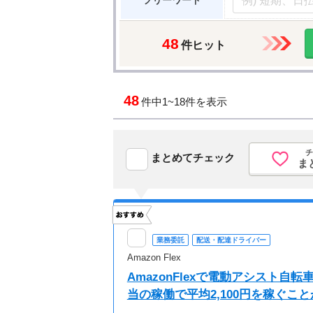
フリーワード
48
件ヒット
48
件中
1~18件を表示
チ
まとめてチェック
ま
業務委託
配送・配達ドライバー
Amazon Flex
AmazonFlexで電動アシスト
当の稼働で平均2,100円を稼ぐこ