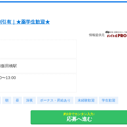
割引有｜★薬学生歓迎★
情報提供元
線飯田橋駅
00〜13:00
朝
昼
深夜
ボーナス・昇給あり
未経験歓迎
学生歓迎
働8時間、
約1分でカンタン入力♪
が可能な方。
応募へ進む