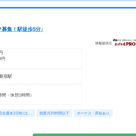
フト対応できる方。
ム勤務でなくとも可。
日はご相談ください。
募集！駅徒歩5分♪
情報提供元
0円
0円
新宿駅
20,000円
8時間・休憩1時間）
度
完全週休2日制 (土…
残業月20時間以下
ボーナス・昇給あり