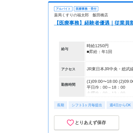
アルバイト
医療事務・受付
薬局くすりの福太郎 飯田橋店
【医療事務】経験者優遇｜従業員
時給1250円
給与
■昇給：年1回
【交通費】
JR東日本JR中央・総武
アクセス
一部支給
(1)09:00〜18:00 (2)09:
勤務時間
平日/9：00～18：00
土曜/9：00～13：00
長期
シフト1ヶ月毎提出
【必須】
週4日からOK
・上記時間のうち1日実
（土曜/4時間）
とりあえず保存
週5日のフルタイム勤務
（休憩60分）