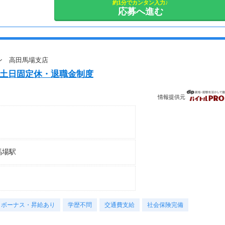
約1分でカンタン入力♪
応募へ進む
ン 高田馬場支店
・土日固定休・退職金制度
情報提供元
馬場駅
始のため
ボーナス・昇給あり
学歴不問
交通費支給
社会保険完備
形態変動なし
円）