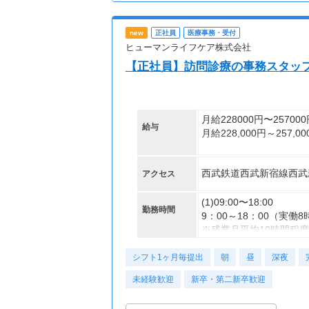
・上記時間ラストまでシ
※薬学生の方はフルタイ
new
正社員
医療事務・受付
学業に合わせ、時間・曜
ヒューマンライフケア株式会社
【正社員】訪問診療の事務スタッフ
月給228000円〜25700
給与
月給228,000円～257,00
▼月給／手当内訳
西武鉄道西武新宿線西武
アクセス
・基本給…191,000円～2
・地域手当…37,000円
(1)09:00〜18:00
勤務時間
【交通費】
9：00～18：00（実働
一部支給
※残業月平均10時間程
シフト1ヶ月毎提出
朝
昼
深夜
未経験歓迎
新卒・第二新卒歓迎