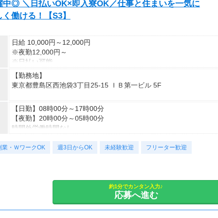
中◎ ＼日払いOK×即入寮OK／仕事と住まいを一気に
しく働ける！【S3】
日給 10,000円～12,000円
※夜勤12,000円～
※日払い可能
【勤務地】
東京都豊島区西池袋3丁目25-15 ＩＢ第一ビル 5F
＊アクセス
【日勤】08時00分～17時00分
JR各線「池袋」駅から徒歩5分
【夜勤】20時00分～05時00分
時間外労働時間なし
副業・ＷワークOK
週3日～勤務OK！
週3日からOK
未経験歓迎
フリーター歓迎
約1分でカンタン入力♪
応募へ進む