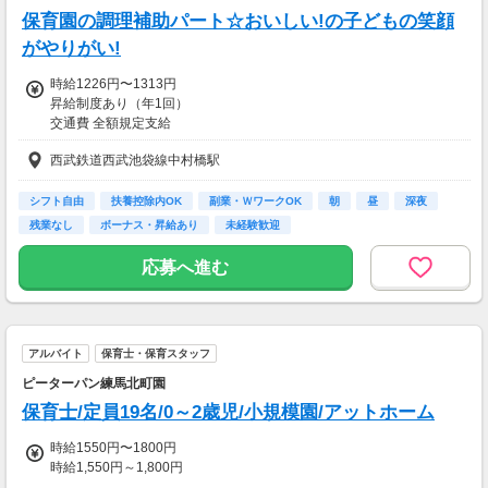
・認可外保育所(地方単独保育事業)経験者
保育園の調理補助パート☆おいしい!の子どもの笑顔
…3,000円/月
※いずれも2年以上の経験者に支給
がやりがい!
※未経験でも当園で2年勤続で支給あり
時給1226円〜1313円
昇給制度あり（年1回）
■賞与：年2回/計3ヵ月分(2024年度実績)
交通費 全額規定支給
■昇給あり
西武鉄道西武池袋線中村橋駅
【交通費】
【交通費】
一部支給
全額支給
シフト自由
扶養控除内OK
副業・ＷワークOK
朝
昼
深夜
残業なし
ボーナス・昇給あり
未経験歓迎
応募へ進む
アルバイト
保育士・保育スタッフ
ピーターパン練馬北町園
保育士/定員19名/0～2歳児/小規模園/アットホーム
時給1550円〜1800円
時給1,550円～1,800円