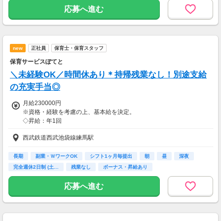
※固定時間外手当は始業終業の着替え・準備・引継ぎの時間として10
応募へ進む
時間分を支給。
その他業務時間外労働については別途全額支給いたします。
◆賞与(年2回) ※基本給(基礎給＋固定時間外手当)の2ヶ月分
new
正社員
保育士・保育スタッフ
昇給（年1回）
保育サービスぽてと
【交通費】
＼未経験OK／時間休あり＊持帰残業なし！別途支給
一部支給
の充実手当◎
月給230000円
※資格・経験を考慮の上、基本給を決定。
◇昇給：年1回
◇賞与：年2回
西武鉄道西武池袋線練馬駅
(実績に応じて基本給の3ヶ月分/年支給。
初年度は月数による)
長期
副業・ＷワークOK
シフト1ヶ月毎提出
朝
昼
深夜
▼充実の各種手当(別途支給)
完全週休2日制 (土…
残業なし
ボーナス・昇給あり
◇資格手当(いずれか高いほうを支給)
┗社会福祉士：35,000円/月
応募へ進む
┗保育士：25,000円/月
┗教員免許：15,000円/月
┗放課後児童支援員：5,000円/月
◇処遇改善手当