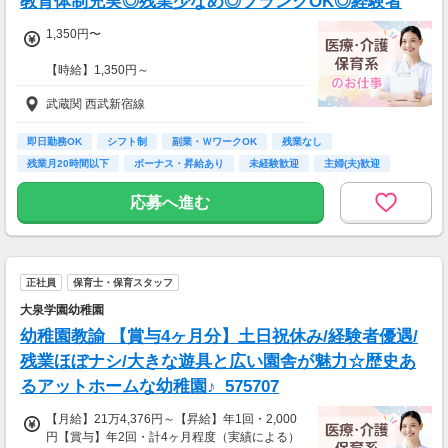
教育体制充実◎残業少なめ◎ブランクOK◎経験者
1,350円〜
【時給】1,350円～
武蔵関 西武新宿線
✅️経験・能力・スキル・所有資格により加算あ
り
即日勤務OK
シフト制
副業・ＷワークOK
残業なし
残業月20時間以下
ボーナス・昇給あり
未経験歓迎
主婦(夫)歓迎
経験者歓迎
応募へ進む
正社員
保育士・保育スタッフ
大泉学園幼稚園
幼稚園教諭 【賞与4ヶ月分】土日祝休み/経験者優遇/
残業ほぼナシ/大きな遊具と広い園舎が魅力☆歴史あ
るアットホームな幼稚園♪_575707
【月給】21万4,376円～【昇給】年1回・2,000
円【賞与】年2回・計4ヶ月程度（実績による）