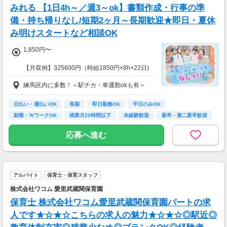
みれる 【1日4h～／週3～ok】書類作成・行事の準
備・持ち帰りなし/短期2ヶ月～長期歓迎★即日・夏休
み明けスタートなど相談OK
1,850円〜
【月収例】325600円（時給1850円×8h×22日)
練馬区内に多数！＜駅チカ・車通勤okも有＞
7：00～19：00で1日4ｈ～、週3～5日(週20h
以上)
★シフト例：9-18時、7-11時、8-12時、9-16時
日払い・週払いOK
長期
即日勤務OK
平日のみOK
など
副業・ＷワークOK
残業月20時間以下
未経験歓迎
新卒・第二新卒歓迎
★平日のみ/午前/夕方/扶養内/パート/フル/短時
フリーター歓迎
間など相談OK！
応募へ進む
★短期2ヶ月～長期歓迎！
アルバイト
保育士・保育スタッフ
株式会社ワコム 愛里武蔵関保育園
保育士 株式会社ワコム愛里武蔵関保育園パートの求
人です★☆★☆こちらの求人の魅力★☆★☆◎駅近◎