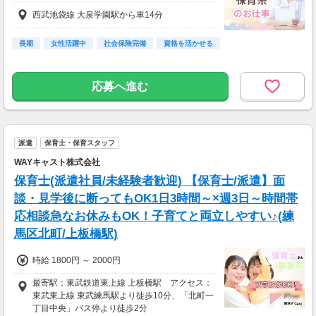
西武池袋線 大泉学園駅から車14分
長期
女性活躍中
社会保険完備
資格を活かせる
応募へ進む
派遣
保育士・保育スタッフ
WAYキャスト株式会社
保育士(派遣社員/未経験者歓迎) 【保育士/派遣】面
談・見学後に断ってもOK1日3時間～×週3日～時間帯
応相談急なお休みもOK！子育てと両立しやすい♪(練
馬区北町/上板橋駅)
時給 1800円 ～ 2000円
最寄駅：東武鉄道東上線 上板橋駅 アクセス：
東武東上線 東武練馬駅より徒歩10分、「北町一
丁目中央」バス停より徒歩2分