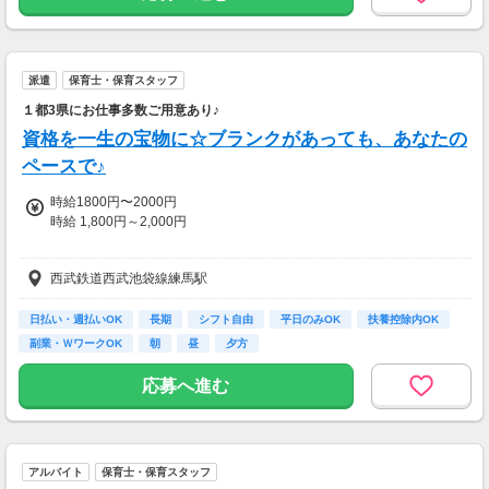
【交通費】
全額支給
派遣
保育士・保育スタッフ
１都3県にお仕事多数ご用意あり♪
資格を一生の宝物に☆ブランクがあっても、あなたの
ペースで♪
時給1800円〜2000円
時給 1,800円～2,000円
交通費：全額支給
西武鉄道西武池袋線練馬駅
※派遣先・勤務条件・経験・能力などで
時給は変動します。
日払い・週払いOK
長期
シフト自由
平日のみOK
扶養控除内OK
副業・ＷワークOK
朝
昼
夕方
■月収288,000円～320,000円
■週払いOK（規定あり）
応募へ進む
■月払い
※面談時にご相談ください♪
■昇給
アルバイト
保育士・保育スタッフ
■諸手当