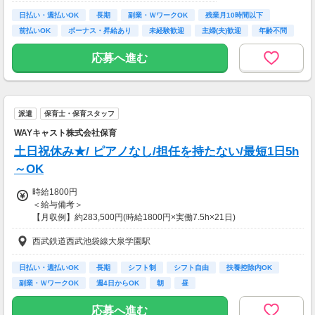
日払い・週払いOK
長期
副業・ＷワークOK
残業月10時間以下
前払いOK
ボーナス・昇給あり
未経験歓迎
主婦(夫)歓迎
年齢不問
応募へ進む
派遣
保育士・保育スタッフ
WAYキャスト株式会社保育
土日祝休み★/ ピアノなし/担任を持たない/最短1日5h
～OK
時給1800円
＜給与備考＞
【月収例】約283,500円(時給1800円×実働7.5h×21日)
※月収例は一例であり保証するものではありません。
西武鉄道西武池袋線大泉学園駅
【給与備考】
◆日払い・週払いOK！
※シフト・勤務時間・業務内容により時給の変動あり
日払い・週払いOK
長期
シフト制
シフト自由
扶養控除内OK
※紹介先の保育園によって時給が異なる場合がございます。
副業・ＷワークOK
週4日からOK
朝
昼
週5日勤務/フルタイムor早番or遅番
応募へ進む