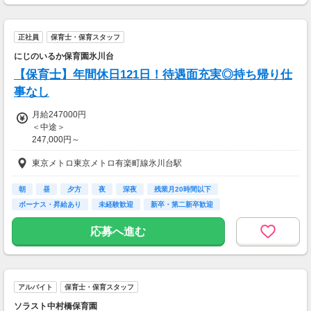
●昇給：年1回(4月)
●賞与：年2回(6月・12月)
正社員
保育士・保育スタッフ
【交通費】
にじのいるか保育園氷川台
一部支給
【保育士】年間休日121日！待遇面充実◎持ち帰り仕
事なし
月給247000円
＜中途＞
247,000円～
※資格・地域手当・処遇改善手当1含む
東京メトロ東京メトロ有楽町線氷川台駅
【別途手当】
■一時金：平均518,222円（2024年度実績）
朝
昼
夕方
夜
深夜
残業月20時間以下
■超過勤務手当
ボーナス・昇給あり
未経験歓迎
新卒・第二新卒歓迎
■住宅手当
・借り上げ社宅利用者
応募へ進む
…住宅手当・通勤手当の支給なし
・借り上げ社宅非利用者
…住宅手当10,000円・通勤手当を支給
■経験手当
アルバイト
保育士・保育スタッフ
・認可保育所経験者
…5,000円/月(毎年+500円※上限10,000円)
ソラスト中村橋保育園