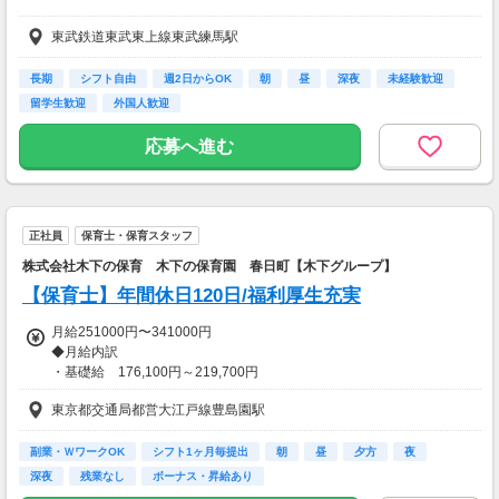
■平日早朝・夕方手当 時給＋250円
東武鉄道東武東上線東武練馬駅
【交通費】
一部支給
長期
シフト自由
週2日からOK
朝
昼
深夜
未経験歓迎
留学生歓迎
外国人歓迎
応募へ進む
正社員
保育士・保育スタッフ
株式会社木下の保育 木下の保育園 春日町【木下グループ】
【保育士】年間休日120日/福利厚生充実
月給251000円〜341000円
◆月給内訳
・基礎給 176,100円～219,700円
・職務手当 5,000円
東京都交通局都営大江戸線豊島園駅
・資格手当 13,000円
・処遇改手当 24,000円～64,000円
・処遇改善調整手当 15,000円
副業・ＷワークOK
シフト1ヶ月毎提出
朝
昼
夕方
夜
・固定時間外手当 17,900円～24,300円
深夜
残業なし
ボーナス・昇給あり