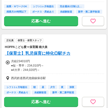
◆完遂手当：16,000円
（2年目以降は21,000円～40,000円）
副業・ＷワークOK
シフト1ヶ月毎提出
完全週休2日制 (土…
残業月20時間以下
ボーナス・昇給あり
未経験歓迎
新卒・第二新卒歓迎
主婦(夫)歓迎
シニア歓迎
【別途支給手当】
応募へ進む
◆リーダー手当
◆昇給あり（人事考課による）
◆賞与：年3回
（年間5ヵ月～6ヵ月分）
正社員
保育士・保育スタッフ
◆期末賞与あり（実績による）
HOPPAこども愛々保育園 南大泉
【交通費】
【保育士】乳児保育に特化◎駅チカ
一部支給
月給234010円
●短・専卒：234,010円～
●4大卒：244,020円～
西武鉄道西武池袋線保谷駅
※短・専卒で保育士正社員経験が２年以上ある方は
4大卒と同等になる
シフト1ヶ月毎提出
朝
昼
夕方
夜
深夜
ボーナス・昇給あり
未経験歓迎
新卒・第二新卒歓迎
【別途支給】
●処遇改善2手当：0円～10,000円
応募へ進む
※行政による補助金のため変動の可能性あり