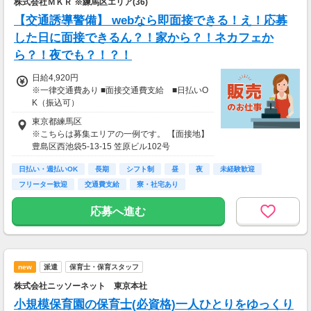
株式会社ＭＫＲ ※練馬区エリア(36)
【交通誘導警備】 webなら即面接できる！え！応募
した日に面接できるん？！家から？！ネカフェか
ら？！夜でも？！？！
日給4,920円
※一律交通費あり ■面接交通費支給 ■日払いO
K（振込可）
東京都練馬区
※こちらは募集エリアの一例です。 【面接地】
豊島区西池袋5-13-15 笠原ビル102号
日払い・週払いOK
長期
シフト制
昼
夜
未経験歓迎
フリーター歓迎
交通費支給
寮・社宅あり
応募へ進む
new
派遣
保育士・保育スタッフ
株式会社ニッソーネット 東京本社
小規模保育園の保育士(必資格)一人ひとりをゆっくり