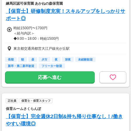
練馬区認可保育園 あかねの森保育園
＜収入例＞
【保育士】研修制度充実！スキルアップをしっかりサ
■週3日の場合
1,850円×8時間×月12日＝177,600円
ポート◎
時給1500円〜1700円
■週5日の場合
＜給与内訳＞
1,900円×8時間×月22日間＝334,400円
◆9:00～18:00：時給1500円
◆早番・遅番：時給1700円
＼＼週3日でも17万円以上！週5日で33万円以上も可能！！／／
東京都交通局都営大江戸線光が丘駅
【交通費】
ライフスタイルに合わせて、しっかり稼げます☆
一部支給
長期
朝
昼
夕方
夜
深夜
未経験歓迎
【交通費】
新卒・第二新卒歓迎
フリーター歓迎
全額支給
応募へ進む
正社員
保育士・保育スタッフ
保育ルームさくらんぼ
【保育士】完全週休2日制&持ち帰り仕事なし！/働き
やすい環境◎