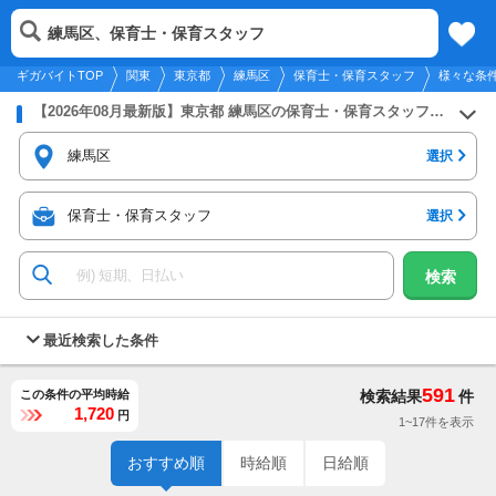
2026年8月8日
更新
tog
練馬区、保育士・保育スタッフ
関東
履歴
保存
メニュー
nav
ギガバイトTOP
関東
東京都
練馬区
保育士・保育スタッフ
様々な条
【2026年08月最新版】東京都 練馬区の保育士・保育スタッフのバイト・アルバイト・パートの求人募集情報
練馬区
選択
保育士・保育スタッフ
選択
検索
最近検索した条件
591
この条件の平均時給
検索結果
件
1,720
円
1~17件を表示
おすすめ順
時給順
日給順