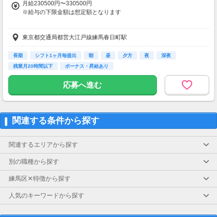
月給230500円〜330500円
全額支給
※給与の下限金額は想定額となります
■賞与/年2回
東京都交通局都営大江戸線練馬春日町駅
※計3.0ヶ月～3.6ヶ月(7月・12月前年度実績)
■一時金支給
長期
シフト1ヶ月毎提出
朝
昼
夕方
夜
深夜
・処遇改善金：年度末支給
残業月20時間以下
ボーナス・昇給あり
・特定処遇改善金：6月支給
応募へ進む
【各種手当】
■資格手当 5,000～20,000円
■職責手当 3,000～70,000円
■住宅手当 3,000円・10,000円
関連する条件から探す
■地域手当 17,000円
■通勤手当 上限30,000円
関連するエリアから探す
【交通費】
一部支給
別の職種から探す
練馬区✕特徴から探す
人気のキーワードから探す