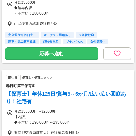
月給230000円
◆給与内訳
・基本給：180,000円
・早遅手当：7,500円
西武鉄道西武池袋線桜台駅
・資格手当：10,000円
・特殊手当：5,000円
・研修手当：2,500円
完全週休2日制 (土…
ボーナス・昇給あり
未経験歓迎
・行政手当：25,000円
新卒・第二新卒歓迎
経験者歓迎
ブランクOK
女性活躍中
交通費支給
寮・社宅あり
◆賞与年2回（計3カ月分）
応募へ進む
※前年度実績
◆モデル年収
・3年目：年収3,510,000円～
正社員
保育士・保育スタッフ
（月給234,000円+各種手当含む）
春日町第三保育園
・副主任クラス：年収4,398,000円～
【保育士】年休125日/賞与5～6か月/広い広い園庭あ
（月給266,336円+各種手当含む）
り！社宅有
【交通費】
月給238000円〜320000円
一部支給
【内訳】
◆基本給：196,000円～295,000円
◆資格手当：12,000円
東京都交通局都営大江戸線練馬春日町駅
◆地域手当：14,000円