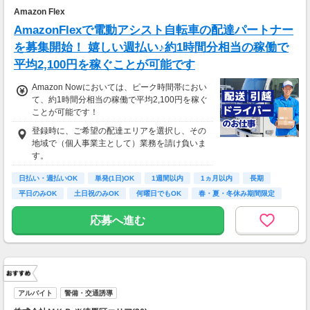
Amazon Flex
AmazonFlexで電動アシスト自転車の配達パートナー
を募集開始！ 嬉しい週払い♪約1時間分相当の稼働で
平均2,100円を稼ぐことが可能です
Amazon Nowにおいては、ピーク時間帯におい
て、約1時間分相当の稼働で平均2,100円を稼ぐ
ことが可能です！
登録時に、ご希望の配達エリアを選択し、その
地域で（個人事業主として）業務を請け負いま
す。
日払い・週払いOK
単発(1日)OK
1週間以内
1ヵ月以内
長期
平日のみOK
土日祝のみOK
何曜日でもOK
春・夏・冬休み期間限定
応募へ進む
アルバイト
警備・交通誘導