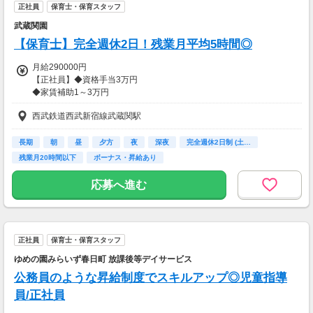
正社員
保育士・保育スタッフ
◇職務手当(経験年数による)
◇通勤手当
武蔵関園
◇残業手当
【保育士】完全週休2日！残業月平均5時間◎
◇住宅手当：25,000円/月(条件あり)
月給290000円
▼年収イメージ
【正社員】◆資格手当3万円
◇教員免許をお持ちの方(最低年収)
◆家賃補助1～3万円
⇒3,726,000円
※全社員対象！
西武鉄道西武新宿線武蔵関駅
※ご実家住まいや世帯主じゃなくても支給
◇保育士資格をお持ちの方
◆賞与年2回
⇒ 3,846,000円
◆交通費全額支給
長期
朝
昼
夕方
夜
深夜
完全週休2日制 (土…
残業月20時間以下
ボーナス・昇給あり
◇経験3年以上の方
※3～6ヶ月の試用期間中は契約社員雇用で、
⇒4,000,000円以上
月給24万円（資格手当、処遇改善手当なし）です
応募へ進む
スキルや前給を最大限考慮します◎
※処遇改善手当は地域によって変動あり
(23区内/3万円、23区外/2万円、その他/1万円)
【交通費】
全額支給
◆インセンティブ支給あり…目安8,000円前後
正社員
保育士・保育スタッフ
（在園児実績により支給）
◆継続年数インセンティブ(年/1000円)
ゆめの園みらいず春日町 放課後等デイサービス
◆継続年数インセンティブ(年/1000円)
公務員のような昇給制度でスキルアップ◎児童指導
◆新生活応援キャンペーン (引っ越し費用 最大２０万円)※条件あり
員/正社員
【交通費】