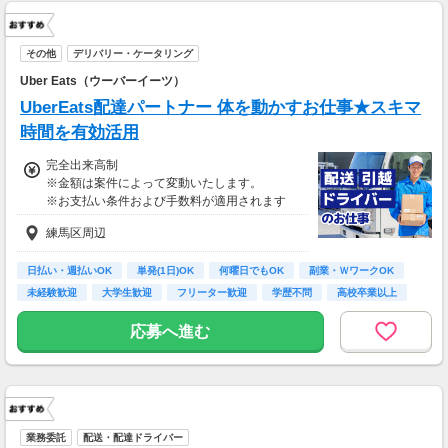
その他
デリバリー・ケータリング
Uber Eats（ウーバーイーツ）
UberEats配達パートナー 体を動かすお仕事★スキマ
時間を有効活用
完全出来高制
※金額は案件によって変動いたします。
※お支払い条件および手数料が適用されます
練馬区周辺
日払い・週払いOK
単発(1日)OK
何曜日でもOK
副業・ＷワークOK
未経験歓迎
大学生歓迎
フリーター歓迎
学歴不問
高校卒業以上
応募へ進む
業務委託
配送・配達ドライバー