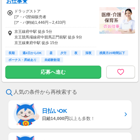
お仕事★
ドラッグストア
[ア・パ]登録販売者
[ア・パ]時給1,446円～2,433円
■登録販売者
京王線府中駅 徒歩 5分
時給1446円(17:00～1466円、20:00～1946
京王競馬場線府中競馬正門前駅 徒歩 9分
円、22:00～2433円)
京王線東府中駅 徒歩 15分
※深夜割増含む
長期
週4日からOK
昼
夕方
夜
深夜
残業月20時間以下
※管理者要件を満たしている方
ボーナス・昇給あり
未経験歓迎
昇格に応じて＋20～200円昇給あり
応募へ進む
（大学生は＋20円まで）
※高校生は対象外
【交通費】
人気の条件から再検索する
一部支給
(規定内)
日払いOK
日給14,000円
以上も多数！