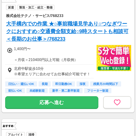
派遣
製造・加工・組立・整備
株式会社テクノ・サービス/768233
大手構内での作業 ★○事前職場見学あり○つなぎワー
クにおすすめ○交通費全額支給○9時スタートも相談可
＜長期のお仕事＞/768233
1,400円〜
＜月収＞210400円以上可能（月収例）
交通費全額支給
北府中駅徒歩10分
即払い制度有
※希望エリアに合わせてお仕事紹介可能です！
日払い・週払いOK
長期
即日勤務OK
深夜
残業月20時間以下
前払いOK
未経験歓迎
新卒・第二新卒歓迎
フリーター歓迎
応募へ進む
アルバイト
清掃