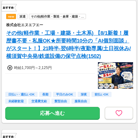
new
派遣
その他(軽作業・製造・倉庫・建築・…
株式会社エヌエフエー
その他(軽作業・工場・建築・土木系) 【8/1新着！履
歴書不要・私服OK★所要時間10分の「AI個別面談」
がスタート！】21時半-翌6時半/夜勤専属/土日祝休み/
横須賀中央発/鉄道設備の保守点検(1502)
時給1,700円～2,125円
日払い・週払いOK
長期
平日のみOK
深夜
前払いOK
未経験歓迎
交通費支給
髪型自由
服装自由
応募へ進む