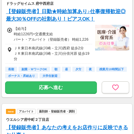
ドラッグセイムス 府中西府店
【登録販売者】日勤★時給加算あり♪仕事復帰歓迎◎
最大30％OFFの社割あり！ピアスOK！
【給与】
時給1226円+交通費支給
パート・アルバイト（登録販売者） 時給1,226
円
ＪＲ東日本南武線(川崎－立川)西府 徒歩2分
パート・アルバイト（登録販売者 管理者） 時
ＪＲ東日本南武線(川崎－立川)分倍河原 徒歩19
給1,231円
分
---------------------------------
京王電鉄京王線分倍河原 徒歩19分
登録販売者加算：時給+30円
長期
京王電鉄京王線中河原 車4分
副業・ＷワークOK
朝
昼
夕方
夜
残業月10時間以下
登録販売者加算（管理者）：時給+120円
ＪＲ東日本南武線(川崎－立川)谷保 車9分
ボーナス・昇給あり
大学生歓迎
【5～9時 ※早朝勤務者のみ】時給+50円
応募へ進む
【土日祝】時給+50円
【深夜手当】22～翌5時の勤務がある場合:時給
25%UP
【給与支払】
new
アルバイト
薬剤師・登録販売者・調剤
月1回
ウエルシア府中町２丁目店
【交通費】
【登録販売者】あなたの考えをお店作りに反映できる
別途一部支給