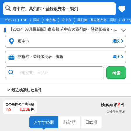
2026年8月7日
更新
tog
府中市、薬剤師・登録販売者・調剤
関東
履歴
保存
メニュー
nav
ギガバイトTOP
関東
東京都
府中市
薬剤師・登録販売者・調剤
様々
【2026年08月最新版】東京都 府中市の薬剤師・登録販売者・調剤のバイト・アルバイト・パートの求人募集情報
府中市
選択
薬剤師・登録販売者・調剤
選択
検索
最近検索した条件
2
この条件の平均時給
検索結果
件
1,336
円
1~2件を表示
おすすめ順
時給順
日給順