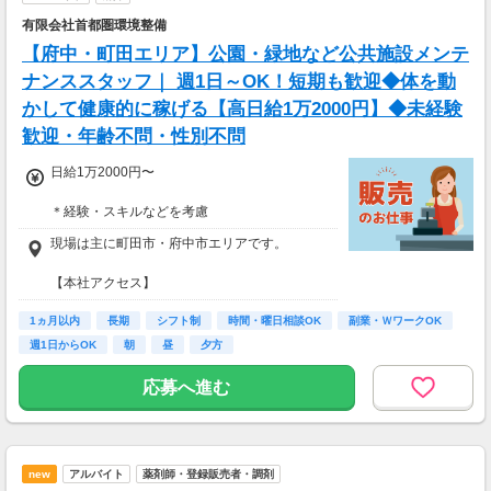
有限会社首都圏環境整備
【府中・町田エリア】公園・緑地など公共施設メンテ
ナンススタッフ｜ 週1日～OK！短期も歓迎◆体を動
かして健康的に稼げる【高日給1万2000円】◆未経験
歓迎・年齢不問・性別不問
日給1万2000円〜
＊経験・スキルなどを考慮
＊昇給あり
現場は主に町田市・府中市エリアです。
＜月収例：月収96000円＞
【本社アクセス】
└日給1万2000円×週2日勤務
＊JR横浜線 古淵駅より車で5分
※月4週換算
1ヵ月以内
＊JR横浜線 淵野辺駅より車で6分
長期
シフト制
時間・曜日相談OK
副業・ＷワークOK
＊JR・小田急線 町田駅よりバス乗車15分→上
週1日からOK
朝
昼
夕方
宿バス停下車すぐ
応募へ進む
new
アルバイト
薬剤師・登録販売者・調剤