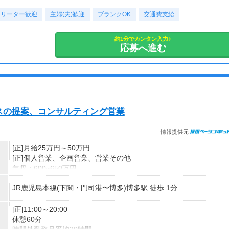
フリーター歓迎
主婦(夫)歓迎
ブランクOK
交通費支給
約1分でカンタン入力♪
応募へ進む
スの提案、コンサルティング営業
情報提供元
[正]月給25万円～50万円
[正]個人営業、企画営業、営業その他
年収：600~650万円
初年度想定年収：6,000,000円～
JR鹿児島本線(下関・門司港〜博多)博多駅 徒歩 1分
賞与：（7月、12月）※業績により変動
昇給：業績による
[正]11:00～20:00
交通費別途支給
休憩60分