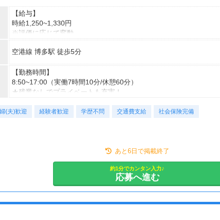
【給与】
時給1,250~1,330円
※評価に応じて変動
※研修中時給1,250円
空港線 博多駅 徒歩5分
★交通費規定支給：上限50,000円/月
【月収例~週5日勤務の場合~】
【勤務時間】
時給1,250円×実働7時間10分×20日
8:50~17:00（実働7時間10分/休憩60分）
＝17万9,250円+交通費
★残業なしでプライベートも充実！
婦(夫)歓迎
完全週休2日制(土日祝休み)
経験者歓迎
学歴不問
交通費支給
社会保険完備
※週3日~勤務OK
★曜日固定は不可、 月曜は出勤必須の窓口です。
(月曜が祝日の場合は火曜)
あと6日で掲載終了
約1分でカンタン入力♪
応募へ進む