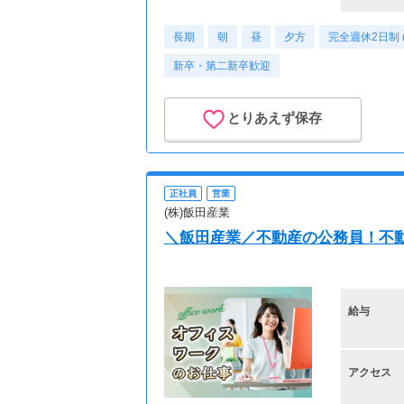
長期
朝
昼
夕方
完全週休2日制 
新卒・第二新卒歓迎
とりあえず保存
正社員
営業
(株)飯田産業
＼飯田産業／不動産の公務員！不動産
給与
アクセス