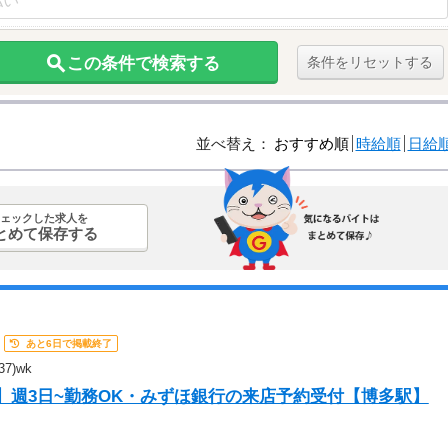
この条件で検索する
条件をリセットする
並べ替え：
おすすめ順
時給順
日給
ェックした求人を
とめて保存する
あと6日で掲載終了
7)wk
】週3日~勤務OK・みずほ銀行の来店予約受付【博多駅】