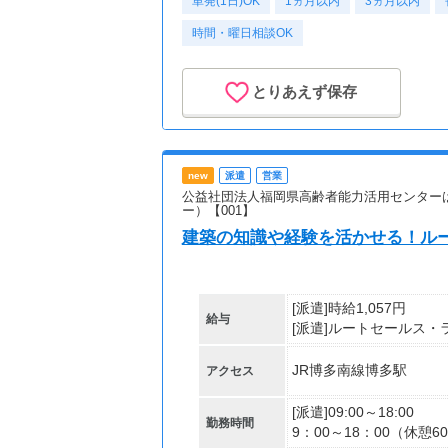
単発(1日)OK
1ヵ月以内
3ヵ月以内
時間・曜日相談OK
とりあえず保存
new
派遣
営業
公益社団法人福岡県高齢者能力活用センター
ー）【001】
建築の知識や経験を活かせる！ル
[派遣]時給1,057円
給与
[派遣]ルートセールス・
JR博多南線博多駅
アクセス
[派遣]09:00～18:00
勤務時間
9：00～18：00（休憩6