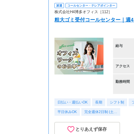
派遣
コールセンター・テレアポインター
株式会社H4博多オフィス［112］
粗大ゴミ受付コールセンター｜週4～
給与
アクセス
勤務時間
日払い・週払いOK
長期
シフト制
平日休みOK
完全週休2日制 (土…
とりあえず保存