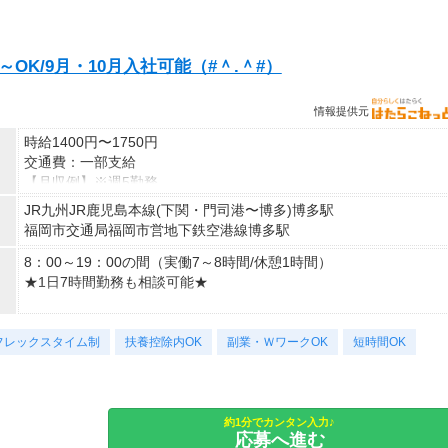
OK/9月・10月入社可能（#＾.＾#）
情報提供元
時給1400円〜1750円
交通費：一部支給
【月収例】※週5勤務
23万5,200円（時給1400円×8時間）×21日＋交通費
JR九州JR鹿児島本線(下関・門司港〜博多)博多駅
福岡市交通局福岡市営地下鉄空港線博多駅
◇交通費一部支給（規定あり）
◇日払い・週払いOK！（規定あり）
8：00～19：00の間（実働7～8時間/休憩1時間）
★1日7時間勤務も相談可能★
〈シフト例〉
フレックスタイム制
（1）8：00～17：00
扶養控除内OK
副業・ＷワークOK
短時間OK
（2）9：00～18：00
（3）10：00～19：00
※シフト固定相談可◎
約1分でカンタン入力♪
応募へ進む