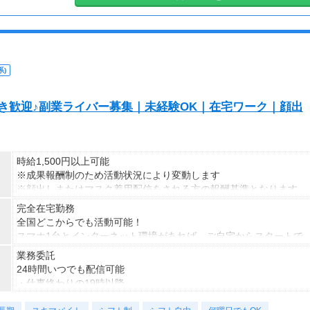
)
S好き歓迎♪副業ライバー募集｜未経験OK｜在宅ワーク｜顔出
時給1,500円以上可能
※成果報酬制のため活動状況により変動します
※顔出しまたはマスク着用配信をされる方の報酬基準となります
【収入例】
完全在宅勤務
■事務職Aさん（週3日・月50時間程度）
全国どこからでも活動可能！
月収8万円～15万円
スマホ1台とインターネット環境があれば、ご自宅からスタートで
■営業職Bさん（週4日・月80時間程度）
きます。
業務委託
月収15万円～25万円
通勤時間ゼロだから、本業やプライベートとの両立もラクラク♪
24時間いつでも配信可能
■主婦Cさん（月100時間程度）
・仕事終わりの19時以降
月収20万円以上
・休日だけ
現在活躍中のライバーの多くは会社員や主婦の方。