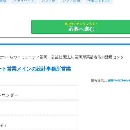
長期
・スキマ時間だけ
スキマバイト
シフト制
シフト自由
何曜日でもOK
本業や家庭と両立しながら副業として活動されています。
など、ご自身のライフスタイルに合わせて活動できます。
副業として活動されている方が多数在籍しており、本業と両立しな
がら続けやすい環境です。
安定した活動を目指す方には、月30〜50時間以上の配信を推奨し
約1分でカンタン入力♪
応募へ進む
ています。
はつ・らつコミュニティ福岡（公益社団法人 福岡県高齢者能力活用センタ
ート営業メインの設計事務所営業
情報提供元
ラウンダー
0分）