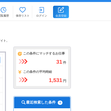
閲覧履歴
保存リスト
ログイン
会員登録
バイト。
この条件にマッチするお仕事
31
件
この条件の平均時給
1,531
円
最近検索した条件
0