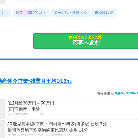
上限20,000円/月
時間外勤務月平均20時間
タイムマイル制度（勤務時間が遅くなってしまった場合は翌日遅め
(土…
試用期間
の出勤も可）
残業月20時間以下
ボーナス・昇給あり
未経験歓迎
2ヶ月※条件変更なし
約1分でカンタン入力♪
応募へ進む
仲介営業*残業月平均14.5h♪
情報提供元
[正]月給30万円～50万円
[正]不動産・宅建
■ 試用期間：6ヵ月
※期間中の給与：月給30万円～50万円（本採用時と同条件）
JR鹿児島本線(下関・門司港〜博多)博多駅 徒歩 7分
※期間中の雇用形態：正社員（本採用時と同条件）
福岡市営地下鉄空港線東比恵駅 徒歩 11分
福岡市営地下鉄空港線祇園駅 徒歩 19分