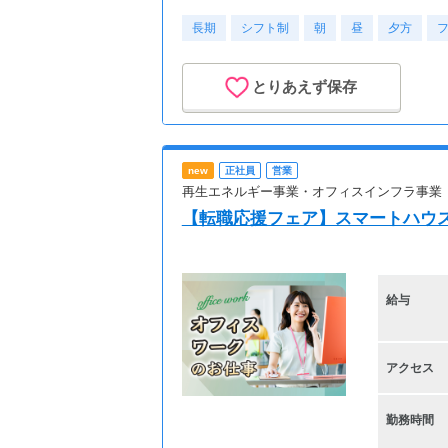
長期
シフト制
朝
昼
夕方
とりあえず保存
new
正社員
営業
再生エネルギー事業・オフィスインフラ事業
【転職応援フェア】スマートハウ
給与
アクセス
勤務時間