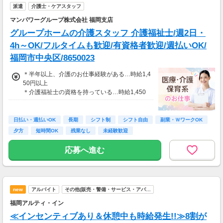
派遣
介護士・ケアスタッフ
マンパワーグループ株式会社 福岡支店
グループホームの介護スタッフ 介護福祉士/週2日・
4h～OK/フルタイムも歓迎/有資格者歓迎/週払いOK/
福岡市中央区/8650023
＊半年以上、介護のお仕事経験がある…時給1,4
50円以上
＊介護福祉士の資格を持っている…時給1,450
円以上
≪収入例≫
日払い・週払いOK
長期
シフト制
シフト自由
副業・ＷワークOK
◎日勤／経験者の場合
夕方
短時間OK
残業なし
未経験歓迎
・日収(1,450*8)円（時給1,450円×8h）
・月収255,200円（日収(1,450*8)円×月22回勤
応募へ進む
務）
※実働8時間以上からは更に時給25％UP
※スキルによって更にスタート時給がUPするこ
new
アルバイト
その他(販売・警備・サービス・アパ…
とも！
※資格手当あり（時給50円～UP/資格の種類に
福岡アルティ・イン
よって異なる）
≪インセンティブあり＆休憩中も時給発生!!≫8割が
支払方法：週払い