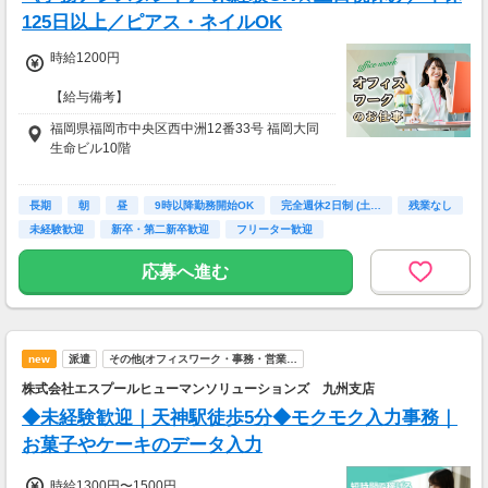
125日以上／ピアス・ネイルOK
時給1200円
【給与備考】
■交通費別途支給（規定内）
福岡県福岡市中央区西中洲12番33号 福岡大同
■残業代全額支給
生命ビル10階
■プチボーナスあり
┗月間のマッチング人数によって、1～5万円
【最寄駅】
の特別ボーナスあり。
長期
中洲川端駅より徒歩5分
朝
昼
9時以降勤務開始OK
完全週休2日制 (土…
残業なし
※ノルマではありませんので、チャレンジは
天神南駅より徒歩7分
未経験歓迎
新卒・第二新卒歓迎
フリーター歓迎
任意です。
天神駅より徒歩7分
■試用期間2ヶ月/同条件
応募へ進む
new
派遣
その他(オフィスワーク・事務・営業…
株式会社エスプールヒューマンソリューションズ 九州支店
◆未経験歓迎｜天神駅徒歩5分◆モクモク入力事務｜
お菓子やケーキのデータ入力
時給1300円〜1500円