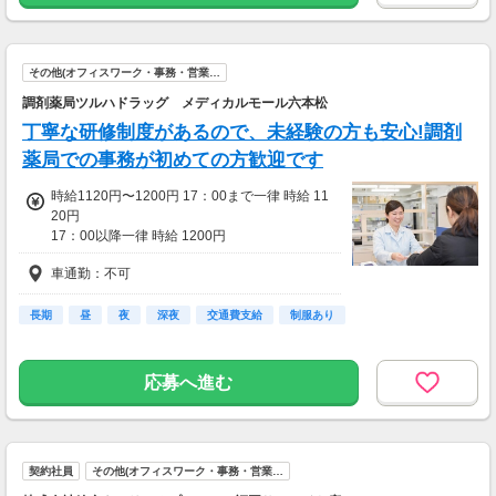
その他(オフィスワーク・事務・営業…
調剤薬局ツルハドラッグ メディカルモール六本松
丁寧な研修制度があるので、未経験の方も安心!調剤
薬局での事務が初めての方歓迎です
時給1120円〜1200円 17：00まで一律 時給 11
20円
17：00以降一律 時給 1200円
※別途医薬品登録販売者資格手当あり
車通勤：不可
(月6000円～10000円)
長期
昼
夜
深夜
交通費支給
制服あり
応募へ進む
契約社員
その他(オフィスワーク・事務・営業…