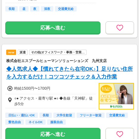
長期
昼
夜
深夜
交通費支給
応募へ進む
new
派遣
その他(オフィスワーク・事務・営業…
株式会社エスプールヒューマンソリューションズ 九州支店
◆人気求人◆【慣れてきたら在宅OK♪】足りない住所
を入力するだけ！コツコツチェック＆入力作業
時給1500円〜1700円
○● アクセス・最寄り駅 ●○ ◆各線「天神駅」徒
歩5分
日払い・週払いOK
長期
大学生歓迎
フリーター歓迎
交通費支給
髪色自由
ネイルOK
服装自由
応募へ進む