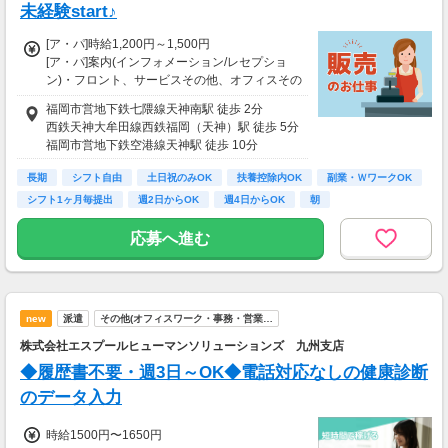
未経験start♪
※週払いOK（規定あり）
→金曜日締め最短翌週火曜日にお給料GET♪
[ア・パ]時給1,200円～1,500円
（稼働開始時は手続き完了次第となります）
[ア・パ]案内(インフォメーション/レセプショ
交通費：別途全額支給
ン)・フロント、サービスその他、オフィスその
他
福岡市営地下鉄七隈線天神南駅 徒歩 2分
※車・バイク通勤に関して施設により異なる場
※22:00～翌5:00は時給1,500円
西鉄天神大牟田線西鉄福岡（天神）駅 徒歩 5分
合あり（応相談）
福岡市営地下鉄空港線天神駅 徒歩 10分
＜収入例＞
・時給1200円×11時間+深夜時給1,500円×7時間
長期
シフト自由
土日祝のみOK
扶養控除内OK
副業・ＷワークOK
＝日収23,700円
シフト1ヶ月毎提出
週2日からOK
週4日からOK
朝
■週4日勤務の場合
応募へ進む
日収23,700円×2回×4週
＝月収189,600円
◇昇給あり
◇仮眠休憩中も給与支給あり
new
派遣
その他(オフィスワーク・事務・営業…
◇インセンティブあり
株式会社エスプールヒューマンソリューションズ 九州支店
…毎月の売り上げ目標の到達率に合わせて
インセンティブを支給します！
◆履歴書不要・週3日～OK◆電話対応なしの健康診断
のデータ入力
忙しい時期は大変なこともありますが、
皆で頑張ればその分給与で還元されます！
時給1500円〜1650円