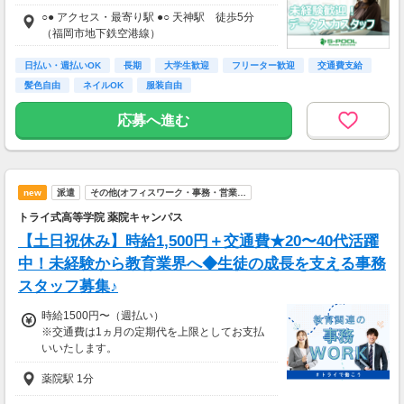
○● アクセス・最寄り駅 ●○ 天神駅 徒歩5分
（福岡市地下鉄空港線）
日払い・週払いOK
長期
大学生歓迎
フリーター歓迎
交通費支給
髪色自由
ネイルOK
服装自由
応募へ進む
new
派遣
その他(オフィスワーク・事務・営業…
トライ式高等学院 薬院キャンパス
【土日祝休み】時給1,500円＋交通費★20〜40代活躍
中！未経験から教育業界へ◆生徒の成長を支える事務
スタッフ募集♪
時給1500円〜（週払い）
※交通費は1ヵ月の定期代を上限としてお支払
いいたします。
薬院駅 1分
お給料を即ゲット?
選べる【週払い・月1回】