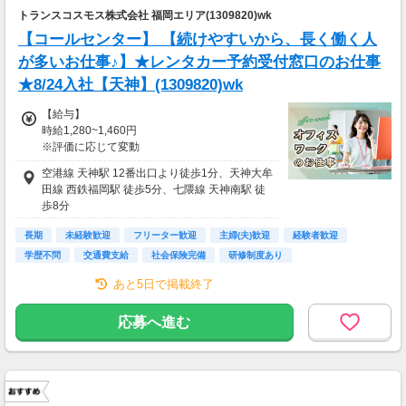
トランスコスモス株式会社 福岡エリア(1309820)wk
【コールセンター】 【続けやすいから、長く働く人
が多いお仕事♪】★レンタカー予約受付窓口のお仕事
★8/24入社【天神】(1309820)wk
【給与】
時給1,280~1,460円
※評価に応じて変動
■交通費規定支給（上限50,000円/月）
空港線 天神駅 12番出口より徒歩1分、天神大牟
田線 西鉄福岡駅 徒歩5分、七隈線 天神南駅 徒
【月収例・週5日勤務の場合】
歩8分
時給1,280~1,460円×実働8時間×22日
＝22万5,280~25万6,960円+交通費
長期
未経験歓迎
フリーター歓迎
主婦(夫)歓迎
経験者歓迎
学歴不問
交通費支給
社会保険完備
研修制度あり
あと5日で掲載終了
応募へ進む