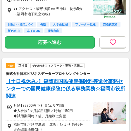
○● アクセス・最寄り駅 ●○ 天神駅 徒歩5分
（福岡市地下鉄空港線）
日払い・週払いOK
長期
大学生歓迎
フリーター歓迎
交通費支給
髪色自由
ネイルOK
服装自由
応募へ進む
new
正社員
その他(オフィスワーク・事務・営業…
株式会社日本ビジネスデータープロセシングセンター
【土日祝休み♪】福岡市国民健康保険料等還付事務セ
ンターでの国民健康保険に係る事務業務☆福岡市役所
関連
月給182700円 正社員(エリア職)
◆入社後2ヶ月試用期間／時給1150円
◆試用期間終了後、月給制に変更
◆賞与・退職金なし
福岡市地下鉄空港線 「赤坂」駅より徒歩9分
※自転車通勤OK！