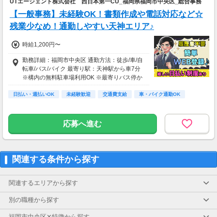
UTエージェント株式会社 西日本第一CU_福岡県福岡市中央区_総合事務
【一般事務】未経験OK！書類作成や電話対応など☆
残業少なめ！通勤しやすい天神エリア♪
時給1,200円〜
勤務詳細：福岡市中央区 通勤方法：徒歩/車/自
転車/バス/バイク 最寄り駅：天神駅から車7分
※構内の無料駐車場利用OK ※最寄りバス停か
ら徒歩2～3分程度
日払い・週払いOK
未経験歓迎
交通費支給
車・バイク通勤OK
応募へ進む
関連する条件から探す
関連するエリアから探す
別の職種から探す