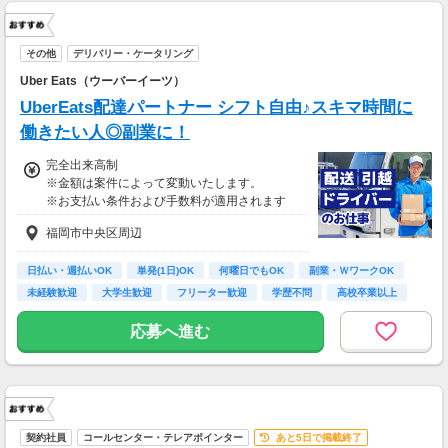
その他
デリバリー・ケータリング
Uber Eats（ウーバーイーツ）
UberEats配達パートナー シフト自由♪スキマ時間に
働きたい人◎副業に！
完全出来高制
※金額は案件によって変動いたします。
※お支払い条件および手数料が適用されます
福岡市中央区周辺
日払い・週払いOK
単発(1日)OK
何曜日でもOK
副業・ＷワークOK
未経験歓迎
大学生歓迎
フリーター歓迎
学歴不問
高校卒業以上
応募へ進む
契約社員
コールセンター・テレアポインター
あと5日で掲載終了