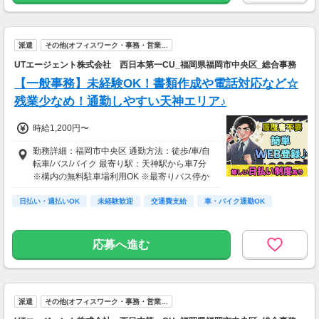
派遣
その他(オフィスワーク・事務・営業…
UTエージェント株式会社 西日本第一CU_福岡県福岡市中央区_総合事務
【一般事務】未経験OK！書類作成や電話対応など☆
残業少なめ！通勤しやすい天神エリア♪
時給1,200円〜
勤務詳細：福岡市中央区 通勤方法：徒歩/車/自
転車/バス/バイク 最寄り駅：天神駅から車7分
※構内の無料駐車場利用OK ※最寄りバス停か
ら徒歩2～3分程度
日払い・週払いOK
未経験歓迎
交通費支給
車・バイク通勤OK
応募へ進む
派遣
その他(オフィスワーク・事務・営業…