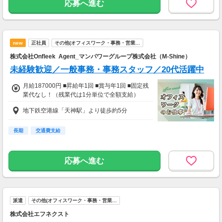
■交通費
応募へ進む
交通費全額支給
new
正社員
その他(オフィスワーク・事務・営業…
株式会社Onfleek Agent_マンパワーグループ株式会社（M-Shine）
未経験歓迎／一般事務・事務スタッフ／20代活躍中
月給187000円 ■昇給年1回 ■賞与年1回 ■固定残
業代なし！（残業代は1分単位で全額支給）
地下鉄空港線「天神駅」より徒歩約5分
長期
交通費支給
応募へ進む
派遣
その他(オフィスワーク・事務・営業…
株式会社エフネクスト