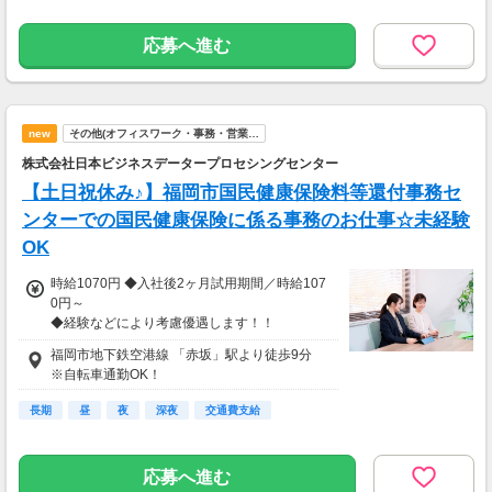
応募へ進む
new
その他(オフィスワーク・事務・営業…
株式会社日本ビジネスデータープロセシングセンター
【土日祝休み♪】福岡市国民健康保険料等還付事務セ
ンターでの国民健康保険に係る事務のお仕事☆未経験
OK
時給1070円 ◆入社後2ヶ月試用期間／時給107
0円～
◆経験などにより考慮優遇します！！
◆交通費全額支給
福岡市地下鉄空港線 「赤坂」駅より徒歩9分
(当社規定による)
※自転車通勤OK！
長期
昼
夜
深夜
交通費支給
応募へ進む