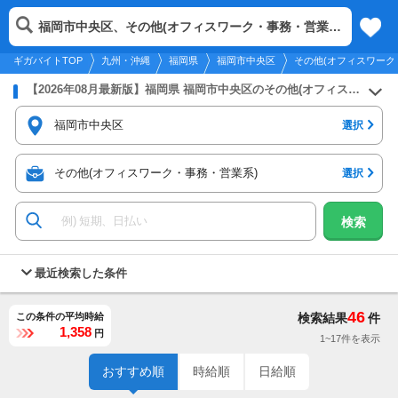
2026年8月8日
更新
tog
福岡市中央区、その他(オフィスワーク・事務・営業系)
九州・沖縄
履歴
保存
メニュー
nav
ギガバイトTOP
九州・沖縄
福岡県
福岡市中央区
その他(オフィスワーク
【2026年08月最新版】福岡県 福岡市中央区のその他(オフィスワーク・事務・営業系)のバイト・アルバイト・パートの求人募集情報
福岡市中央区
選択
その他(オフィスワーク・事務・営業系)
選択
検索
最近検索した条件
46
この条件の平均時給
検索結果
件
1,358
円
1~17件を表示
おすすめ順
時給順
日給順