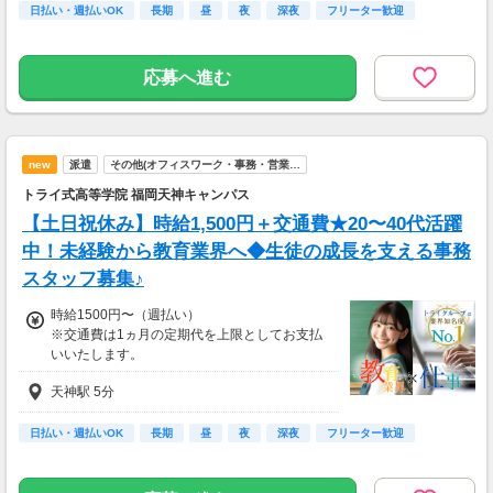
◆週払い・毎週金曜日がお給料日☆
日払い・週払いOK
長期
昼
夜
深夜
フリーター歓迎
◆月払い・月末にがっちりまとまった額で♪
※当社規定あり
■交通費
応募へ進む
交通費全額支給
new
派遣
その他(オフィスワーク・事務・営業…
トライ式高等学院 福岡天神キャンパス
【土日祝休み】時給1,500円＋交通費★20〜40代活躍
中！未経験から教育業界へ◆生徒の成長を支える事務
スタッフ募集♪
時給1500円〜（週払い）
※交通費は1ヵ月の定期代を上限としてお支払
いいたします。
天神駅 5分
お給料を即ゲット?
選べる【週払い・月1回】
◆週払い・毎週金曜日がお給料日☆
日払い・週払いOK
長期
昼
夜
深夜
フリーター歓迎
◆月払い・月末にがっちりまとまった額で♪
※当社規定あり