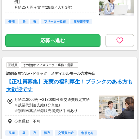
例】
月給25万円＋賞与(28歳／入社3年)
月給33万円＋賞与(32歳／入社5年)
月給40万円＋賞与(38歳／入社10年)
長期
昼
夜
フリーター歓迎
履歴書不要
■賞与/年2回 7月、12月
【支払い方法】
応募へ進む
■月末締めの翌月25日払い
【交通費】
通勤手当詳細：月40000円まで支給
正社員
その他(オフィスワーク・事務・営業…
調剤薬局ツルハドラッグ メディカルモール六本松店
【正社員募集】充実の福利厚生！ブランクのある方も
大歓迎です
月給213000円〜213000円 ※交通費規定支給
※残業代別途支給(1分単位)
※別途医薬品登録販売者資格手当あり
(月10000円)
◇車通勤：不可
※年収：307万円(見込)
長期
昼
夜
深夜
交通費支給
制服あり