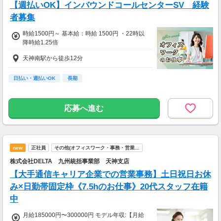
【週払いOK】インバウンドコールセンターSV 経験
者募集
時給1500円～ 基本給：時給 1500円 ・22時以
降時給1.25倍
天神南駅から徒歩12分
日払い・週払いOK
長期
応募へ進む
new
正社員
その他(オフィスワーク・事務・営業…
株式会社DELTA 九州統括事業部 天神支店
【大手通信キャリア企業での営業事務】土日祝日お休
み×日勤帯固定枠《7.5hのお仕事》20代スタッフ在籍
中
月給185000円〜300000円 モデル年収:【月給