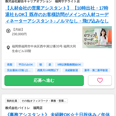
株式会社綜合キャリアオプション 福岡サテライト店
【人材会社の営業アシスタント】 【10時出社・17時
退社もOK】既存のお客様訪問がメインの人材コーデ
ィネーターアシスタント♪ノルマなし・飛び込みなし
【月給】
230,000円
【初年度想定年収】
福岡県福岡市中央区西中洲12番33号 福岡大同
2,760,000円
生命ビル10階
【給与備考】
【最寄駅】
・交通費支給あり（上限3万円/月、※会社規定
長期
・中洲川端駅より徒歩3分
平日のみOK
朝
昼
9時以降勤務開始OK
有り）
・天神駅より徒歩6分
完全週休2日制 (土…
残業月10時間以下
未経験歓迎
新卒・第二新卒歓迎
・残業代全額支給
＋プチボーナス有（6か月の評価による）
応募へ進む
※試用期間2か月は、月給200,000円
契約社員
その他(オフィスワーク・事務・営業…
株式会社バイトレ 福岡店
《事務アシスタント》 未経験OK☆土日祝休み／年休