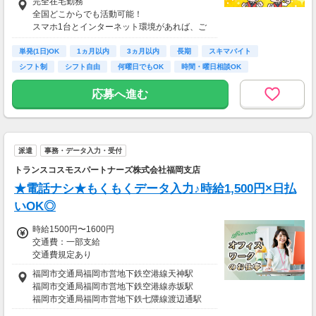
完全在宅勤務
【収入例】
全国どこからでも活動可能！
■事務職Aさん（週3日・月50時間程度）
スマホ1台とインターネット環境があれば、ご
月収8万円～15万円
自宅からスタートできます。
■営業職Bさん（週4日・月80時間程度）
単発(1日)OK
通勤時間ゼロだから、本業やプライベートとの
1ヵ月以内
3ヵ月以内
長期
スキマバイト
月収15万円～25万円
両立もラクラク♪
シフト制
シフト自由
何曜日でもOK
時間・曜日相談OK
■主婦Cさん（月100時間程度）
月収20万円以上
応募へ進む
現在活躍中のライバーの多くは会社員や主婦の
方。
本業や家庭と両立しながら副業として活動され
ています。
派遣
事務・データ入力・受付
トランスコスモスパートナーズ株式会社福岡支店
★電話ナシ★もくもくデータ入力♪時給1,500円×日払
いOK◎
時給1500円〜1600円
交通費：一部支給
交通費規定あり
福岡市交通局福岡市営地下鉄空港線天神駅
福岡市交通局福岡市営地下鉄空港線赤坂駅
福岡市交通局福岡市営地下鉄七隈線渡辺通駅