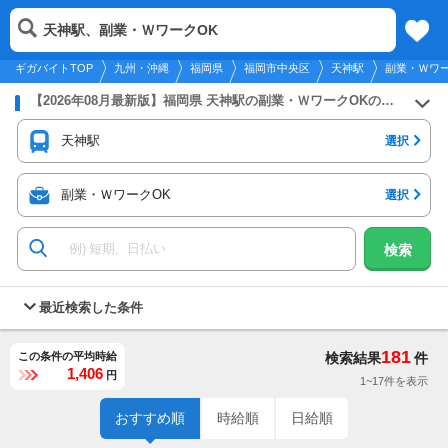
2026年8月8日
更新
tog
天神駅、副業・ＷワークOK
九州・沖縄
履歴
保存
メニュー
nav
ギガバイトTOP
九州・沖縄
福岡県
福岡市中央区
天神駅
副業・Ｗワ
【2026年08月最新版】福岡県 天神駅の副業・ＷワークOKのバイト・アルバイト・パートの求人募集情報
天神駅
選択
副業・ＷワークOK
選択
検索
最近検索した条件
181
この条件の平均時給
検索結果
件
1,406
円
1~17件を表示
おすすめ順
時給順
日給順