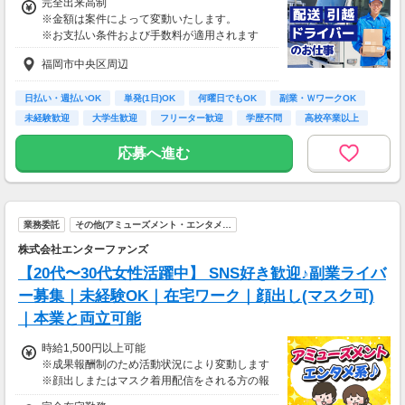
完全出来高制
※金額は案件によって変動いたします。
※お支払い条件および手数料が適用されます
福岡市中央区周辺
日払い・週払いOK
単発(1日)OK
何曜日でもOK
副業・ＷワークOK
未経験歓迎
大学生歓迎
フリーター歓迎
学歴不問
高校卒業以上
応募へ進む
業務委託
その他(アミューズメント・エンタメ…
株式会社エンターファンズ
【20代〜30代女性活躍中】 SNS好き歓迎♪副業ライバ
ー募集｜未経験OK｜在宅ワーク｜顔出し(マスク可)
｜本業と両立可能
時給1,500円以上可能
※成果報酬制のため活動状況により変動します
※顔出しまたはマスク着用配信をされる方の報
酬基準となります