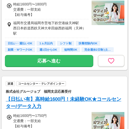
時給1600円〜1800円
交通費：一部支給
【給与備考】
≪ 収入イメージ ≫
福岡市交通局福岡市営地下鉄空港線天神駅
月収25万円以上も可能！
西日本鉄道西鉄天神大牟田線西鉄福岡（天神）
（内訳：時給1500円×実働8時間×平日5日）＋
駅
交通費
福岡市交通局福岡市営地下鉄七隈線薬院駅
※月4週で計算
日払い・週払いOK
1ヵ月以内
シフト制
扶養控除内OK
副業・ＷワークOK
週1日からOK
短時間OK
完全週休2日制 (土…
計画的に給与を管理したい方も
急な支払いに対応したい方も
残業なし
応募へ進む
選べるのでどちらにも対応可能★
■日払い・週払い・月払いもOK！
【当社に厚待遇のお仕事多数！】
派遣
コールセンター・テレアポインター
＊日払いor週払いor月払いから選択OK！
株式会社グルージョブ 福岡支店応募受付
すべて振込になります。
＊ミニボーナスあり
【日払い有】高時給1600円！未経験OK★コールセン
＊昇給あり
ター/データ入力
＊資格手当あり
＊やる気次第で、ドンドン昇給！
時給1600円〜1750円
★未経験の方でも月20万円以上GET！
交通費：一部支給
（経験を活かして30万円以上稼ぐスタッフさん
【給与備考】
も…）