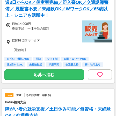
週3日からOK／個室寮完備／即入寮OK／交通誘導警
備／ 履歴書不要／未経験OK／WワークOK／65歳以
上・シニアも活躍中！
日給14,000円
※基本給・一律手当の総額
基本給:日給 10,000円 〜 固定残業代:なし
福岡県福岡市中央区
【一律手当】
【勤務地】
・全員に一律で支払われる通勤・皆勤・家族手
福岡市中央区を中心に勤務地多数あり
当金額:なし
日払い・週払いOK
・直行直帰OK
長期
シフト制
副業・ＷワークOK
・その他手当 一律入社祝金4,000円を含む
・車、バイク通勤OK
週3日からOK
未経験歓迎
学歴不問
交通費支給
寮・社宅あり
※入社5日目以降は入社祝金の支給がなくな
ります。
応募へ進む
・資格者及び能力により別途手当が 発生する場
合があります。
【入社祝金あり】
入社祝金20,000円支給（4,000円を5日間で支
new
派遣
その他(医療・福祉系)
給）
kotrio福岡支店
・交通費支給（自家用車、電車で現場に向かう
障がい者の就労支援／土日休み可能／無資格・未経験
場合のみ）
OK／交通費支給