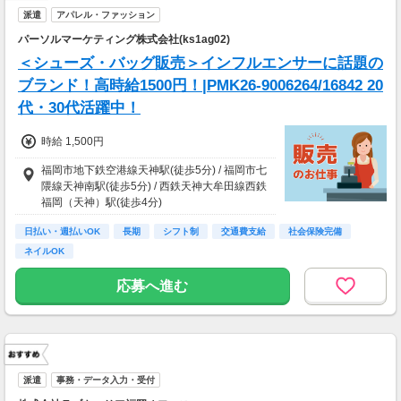
派遣
アパレル・ファッション
パーソルマーケティング株式会社(ks1ag02)
＜シューズ・バッグ販売＞インフルエンサーに話題の
ブランド！高時給1500円！|PMK26-9006264/16842 20
代・30代活躍中！
時給 1,500円
福岡市地下鉄空港線天神駅(徒歩5分) / 福岡市七
隈線天神南駅(徒歩5分) / 西鉄天神大牟田線西鉄
福岡（天神）駅(徒歩4分)
日払い・週払いOK
長期
シフト制
交通費支給
社会保険完備
ネイルOK
応募へ進む
派遣
事務・データ入力・受付