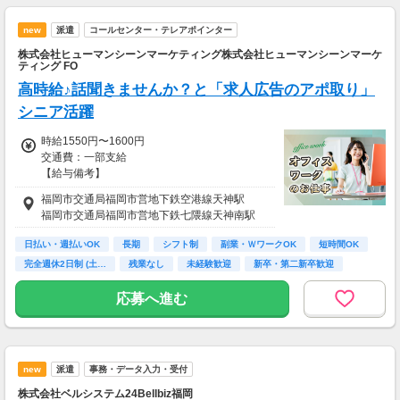
・案件数 ：20～30件
new
派遣
コールセンター・テレアポインター
・所要時間：10～20分
・謝礼金 ：500PT（1P＝1円）＋商品提供あ
株式会社ヒューマンシーンマーケティング株式会社ヒューマンシーンマーケ
り
ティング FO
高時給♪話聞きませんか？と「求人広告のアポ取り」
◆ コスメのお試しモニター
シニア活躍
スキンケア・ヘアケア商品を実際に使ってレビ
ュー！
時給1550円〜1600円
美容好きにぴったりの、楽しみながらできるお
交通費：一部支給
仕事です。
【給与備考】
【選べる給与スタイル】
・案件数 ：10～20件
福岡市交通局福岡市営地下鉄空港線天神駅
■月払い：毎月15日
・所要時間：10～20分
福岡市交通局福岡市営地下鉄七隈線天神南駅
■週払い：毎週金曜日
・謝礼金 ：500PT（1P＝1円）＋商品提供あ
り
日払い・週払いOK
長期
シフト制
副業・ＷワークOK
短時間OK
時給1,550円＋インセンティブあり！
完全週休2日制 (土…
残業なし
未経験歓迎
新卒・第二新卒歓迎
実力はしっかり評価◎
◆ 生活に役立つサービスの調査
保険相談・クレカ発行など、サービス体験後に
応募へ進む
【交通費備考】
アンケートに回答するだけ！
一部支給（規定あり）
高額謝礼も狙える人気ジャンルです。
・案件数 ：10～20件
new
・所要時間：1～2時間
派遣
事務・データ入力・受付
・謝礼 ：2,000～10,000PT（1P＝1円）
株式会社ベルシステム24Bellbiz福岡