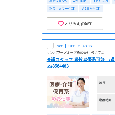
単発(1日)OK
1ヵ月以内
3ヵ月以内
副業・ＷワークOK
週2日からOK
とりあえず保存
派遣
介護士・ケアスタッフ
マンパワーグループ株式会社 横浜支店
介護スタッフ 経験者優遇可能！/週
区/8564463
給与
勤務時間