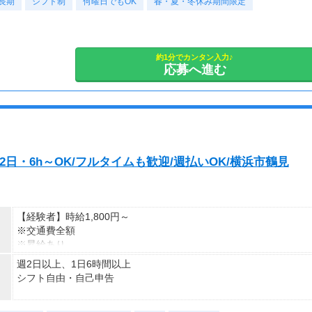
長期
シフト制
何曜日でもOK
春・夏・冬休み期間限定
・日勤のフルタイム
・ランチタイムのみの扶養内
・授業終わりの夕方からなど
予定に合わせやすい希望シフト制です♪
約1分でカンタン入力♪
応募へ進む
※18歳未満・高校生は21：30までの勤務
※シフト状況により、
出勤のお願いやご相談をさせていただく場合もあります
2日・6h～OK/フルタイムも歓迎/週払いOK/横浜市鶴見
【経験者】時給1,800円～
※交通費全額
※昇給あり
週2日以上、1日6時間以上
≪収入例≫
シフト自由・自己申告
◎日勤／経験者の場合
・日収(1,800*8)円（時給1,800円×8h）
■シフトは希望制■