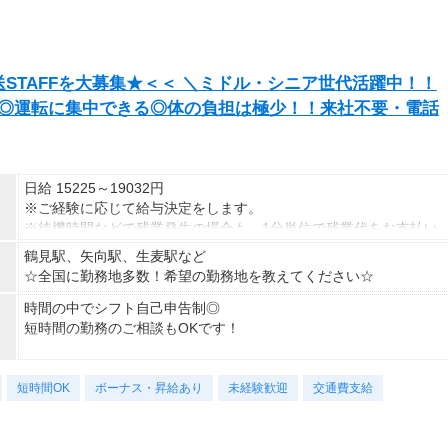
STAFFを大募集★＜＜ ＼ミドル・シニア世代活躍中！！
K◎運転に集中できる◎体の負担は極少！！来社不要・電話
日給 15225～19032円
※ご経験に応じて給与決定をします。
※待機時間などで残業発生の場合も、1分単位で残業代をお支払い
します！
鶴見駅、矢向駅、生麦駅など
※研修・研修時給については面談時にお伝えします
☆全国に勤務地多数！希望の勤務地を教えてください☆
＊交通費一部支給（案件による）
時間の中でシフト自己申告制◎
短時間の勤務のご相談もOKです！
《シフト例》
短時間OK
08:00～17:00
ボーナス・昇給あり
未経験歓迎
交通費支給
09:00～18:00
10:00～19:00