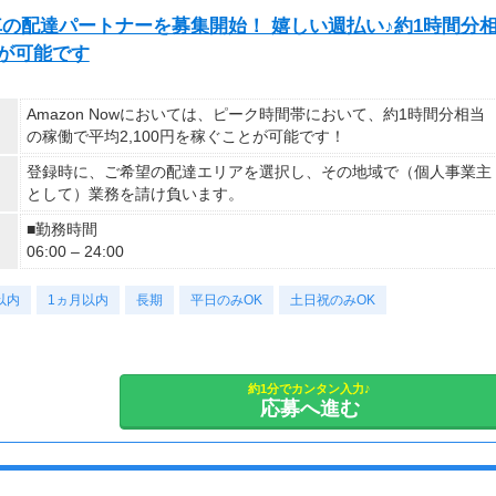
即日〜長期（初回1ヶ月、以降2〜3ヶ月更新） ※スタート日はご
自転車の配達パートナーを募集開始！ 嬉しい週払い♪約1時間分
相談ください♪
とが可能です
Amazon Nowにおいては、ピーク時間帯において、約1時間分相当
の稼働で平均2,100円を稼ぐことが可能です！
登録時に、ご希望の配達エリアを選択し、その地域で（個人事業主
として）業務を請け負います。
■勤務時間
06:00 – 24:00
以内
1ヵ月以内
長期
平日のみOK
土日祝のみOK
約1分でカンタン入力♪
応募へ進む