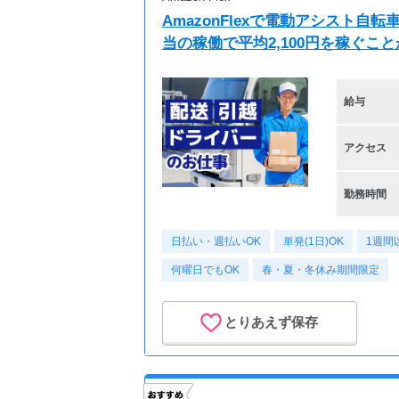
AmazonFlexで電動アシスト
当の稼働で平均2,100円を稼ぐこ
給与
アクセス
勤務時間
日払い・週払いOK
単発(1日)OK
1週間
何曜日でもOK
春・夏・冬休み期間限定
とりあえず保存