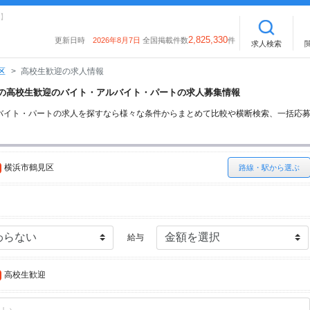
】
2,825,330
更新日時
2026年8月7日
全国掲載件数
件
求人検索
区
高校生歓迎の求人情報
見区の高校生歓迎のバイト・アルバイト・パートの求人募集情報
バイト・パートの求人を探すなら様々な条件からまとめて比較や横断検索、一括応
横浜市鶴見区
路線・駅から選ぶ
給与
高校生歓迎