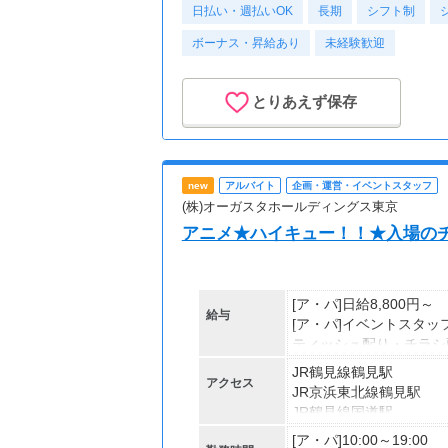
日払い・週払いOK
長期
シフト制
ボーナス・昇給あり
未経験歓迎
とりあえず保存
new
アルバイト
企画・運営・イベントスタッフ
(株)オーガスタホールディングス東京
アニメ★ハイキュー！！★入場の
[ア・パ]日給8,800円～
給与
[ア・パ]イベントスタ
ティッシュ配り・チラシ
◆日・前払い制（規定あ
JR鶴見線鶴見駅
アクセス
日払い・前払いはQQマ
JR京浜東北線鶴見駅
申請後、お振込みになり
JR鶴見線国道駅
登録の際にルールブック
[ア・パ]10:00～19:00
◆昇給あり