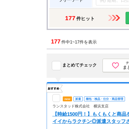
フリーワード
177
件ヒット
177
件中
1~17件を表示
チ
まとめてチェック
ま
new
派遣
梱包・検品・仕分・商品管理
ランスタッド株式会社 横浜支店
【時給1500円！】もくもくと商
イイからラクチン◎派遣スタッフさんも