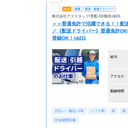
new
派遣
配送・配達ドライバー
株式会社アズスタッフ/普配-03/鶴見/dd31
＞＞普通免許で活躍できる！！配送
／《配送ドライバー》普通免許O
登録OK！/dd31
給与
アクセス
勤務時間
日払い・週払いOK
シフト制
昼
夜
社会保険完備