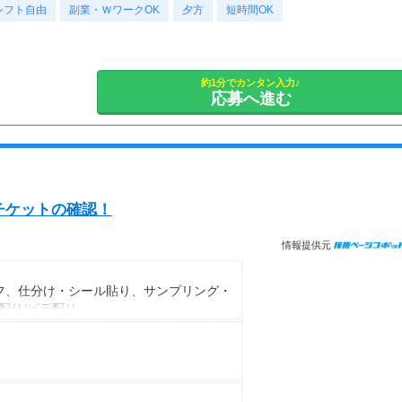
・月収316,800円（日収(1,800*8)円×月22回勤務）
シフト自由
応募後、あなたの希望をお伺いして、
副業・ＷワークOK
夕方
短時間OK
ピッタリのシフトや働き方をご案内しますよ♪
※実働8時間以上からは更に時給25％UP
※スキルによって更にスタート時給がUPすることも！
■日勤シフト■
※資格手当あり（時給50円～UP/資格の種類によって異なる）
7：00～21：00
約1分でカンタン入力♪
支払方法：週払い
応募へ進む
※勤務時間に合わせて30分～1ｈの休憩あり
※この時間内で、働けるご希望時間帯をもとにお探し致します。
※週払いOK（規定あり）
→金曜日締め最短翌週火曜日にお給料GET♪
■シフト例■
（稼働開始時は手続き完了次第となります）
◇9：00～13：00など
交通費：別途全額支給
短時間勤務も相談できる！
チケットの確認！
※車・バイク通勤に関して施設により異なる場合あり（応相談）
◇9：00～16：00など
子どもが学校に行っている間に働ける！
情報提供元
◇7：00～14：00など
ッフ、仕分け・シール貼り、サンプリング・
夕方からWワークの方に最適！
配り/ビラ配り
り）
◇10：00～19：00など
ネーという自社システムを利用しており、
しっかりフルタイム勤務も可能！
ます。
の必読お願い致します。
あなたの希望のシフト時間を叶えます！