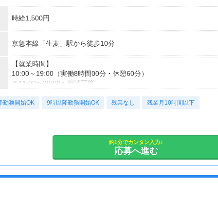
時給1,500円
京急本線「生麦」駅から徒歩10分
【就業時間】
10:00～19:00（実働8時間00分・休憩60分）
※11:00〜20:00も相談可能
降勤務開始OK
【勤務日】
9時以降勤務開始OK
残業なし
残業月10時間以下
週5日
【残業】
月0〜20時間程度 ※今年は今のところ残業はほとんど発生してい
約1分でカンタン入力♪
応募へ進む
ません
【休日休暇】
シフト制
※日曜は固定休みです
【勤務期間】