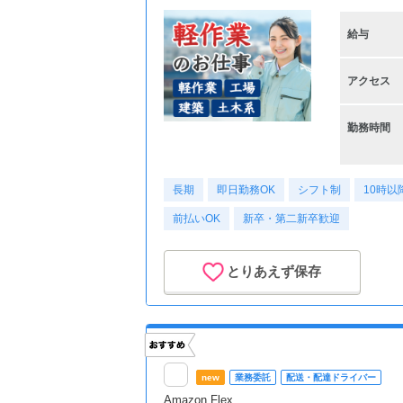
給与
アクセス
勤務時間
長期
即日勤務OK
シフト制
10時以
前払いOK
新卒・第二新卒歓迎
とりあえず保存
new
業務委託
配送・配達ドライバー
Amazon Flex