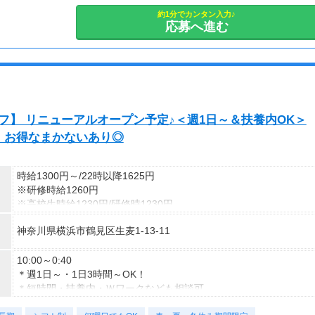
19:00～23:00
19:00～翌04:00
約1分でカンタン入力♪
応募へ進む
18:00～翌01:00
23:30～翌03:30
22:00～翌10:00
※勤務エリアによって勤務可能な時間は異なります
※上記は過去にあったシフトの一例です
フ】 リニューアルオープン予定♪＜週1日～＆扶養内OK＞
！お得なまかないあり◎
時給1300円～/22時以降1625円
※研修時給1260円
※高校生時給1230円/研修時1230円
神奈川県横浜市鶴見区生麦1-13-11
10:00～0:40
＊週1日～・1日3時間～OK！
＊短時間・扶養内・Ｗワークなども相談可
＊がっつりレギュラー勤務も歓迎！