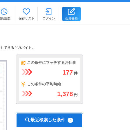
閲覧履歴
保存リスト
ログイン
会員登録
募もできるギガバイト。
この条件にマッチするお仕事
177
件
この条件の平均時給
1,378
円
最近検索した条件
0