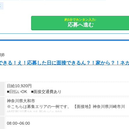
★交通誘導2級（以上）として従事した場合
・土日祝のみOK
K
1勤務につき1,000円支給！！
・平日のみOK
---
・週1日からOK
■65歳～69歳迄では他の年代と同じ現場でも
・短期歓迎
約1分でカンタン入力♪
応募へ進む
安全面・体力面の考慮により比較的低負荷の業務、
・長期歓迎
70歳以降では低負荷業務や季節により
相談の上短時間勤務をすることもあるため
給与が上記になる場合がございます。
＜月収例＞
)B
月収34万800円可能
接できる！え！応募した日に面接できるん？！家から？！ネ
（日給1万7,040円×月20日勤務）
日給10,920円
■日払いOK ■面接交通費あり
神奈川県大和市
※こちらは募集エリアの一例です。 【面接地】神奈川県川崎市川
崎区新川通10-15 新生ビル303
08:00~06:00