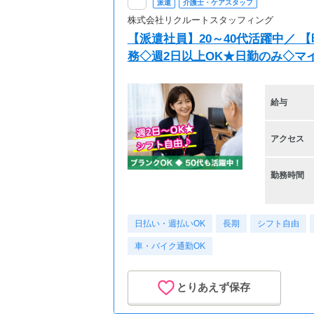
派遣
介護士・ケアスタッフ
株式会社リクルートスタッフィング
【派遣社員】20～40代活躍中／ 
務◇週2日以上OK★日勤のみ◇マ
給与
アクセス
勤務時間
日払い・週払いOK
長期
シフト自由
車・バイク通勤OK
とりあえず保存