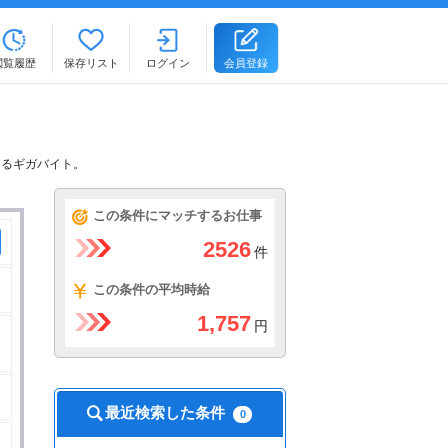
閲覧履歴
保存リスト
ログイン
会員登録
きるギガバイト。
この条件にマッチするお仕事
2526
件
この条件の平均時給
1,757
円
最近検索した条件
0