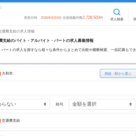
】
2,728,503
更新日時
2026年8月8日
全国掲載件数
件
求人検索
交通費支給の求人情報
交通費支給のバイト・アルバイト・パートの求人募集情報
・パートの求人を探すなら様々な条件からまとめて比較や横断検索、一括応募もで
大和市
路線・駅から選ぶ
給与
交通費支給