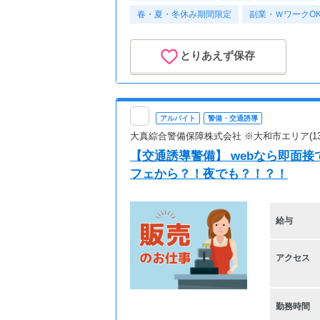
春・夏・冬休み期間限定
副業・ＷワークO
とりあえず保存
アルバイト
警備・交通誘導
大真綜合警備保障株式会社 ※大和市エリア(13
【交通誘導警備】 webなら即面
フェから？！夜でも？！？！
給与
アクセス
勤務時間