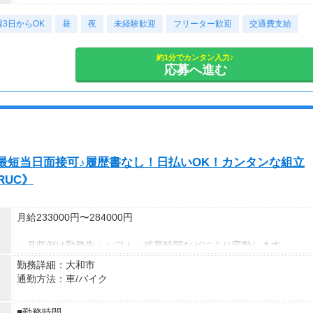
週3日からOK
昼
夜
未経験歓迎
フリーター歓迎
交通費支給
約1分でカンタン入力♪
応募へ進む
最短当日面接可♪履歴書なし！日払いOK！カンタンな組立
RUC》
月給233000円〜284000円
・月収例は勤務先・シフト・残業時間などにより変動します
・各種手当あり（残業手当、休出手当、深夜勤務がある場合は深夜
勤務詳細：大和市
手当 など）
通勤方法：車/バイク
・昇給あり（昇格制度あり）
※構内の（無料）駐車場利用OK
■勤務時間