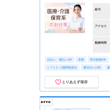
給与
アクセス
勤務時間
日払い・週払いOK
長期
即日勤務OK
シフト1～2週間毎提出
週3日からOK
週
とりあえず保存