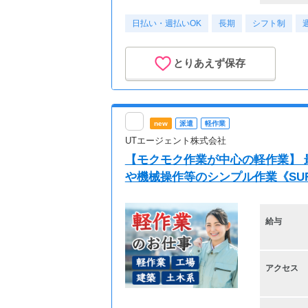
日払い・週払いOK
長期
シフト制
とりあえず保存
new
派遣
軽作業
UTエージェント株式会社
【モクモク作業が中心の軽作業】 
や機械操作等のシンプル作業《SU
給与
アクセス