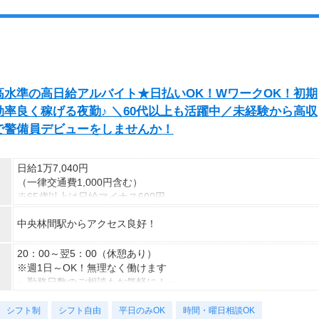
水準の高日給アルバイト★日払いOK！WワークOK！初期
率良く稼げる夜勤♪ ＼60代以上も活躍中／未経験から高収
で警備員デビューをしませんか！
日給1万7,040円
（一律交通費1,000円含む）
※65歳以上は日給マイナス600円
※70歳以上は日給マイナス2,380円
中央林間駅からアクセス良好！
---
■交通誘導2級以上の資格をお持ちの方は
20：00～翌5：00（休憩あり）
日給1万7,040円
※週1日～OK！無理なく働けます
（一律交通費1,000円含む）
～勤務日数のご相談もお気軽に！～
※65歳以上は日給マイナス600円
シフト制
※70歳以上は日給マイナス1,190円
＜様々な働き方が可能＞
シフト自由
平日のみOK
時間・曜日相談OK