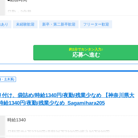
■日払い制度（新制度）※規定あり
※募集の勤務地は面接地の一例です。
・最短5分で働いた分の給与を口座受取可能
ご希望の地域や条件などを伺いながらあなたに合ったお仕事をご
日勤・2交替
・スマホからカンタン申請
紹介します！
・1,000円単位で利用可能
給あり
日勤：8:00~17:00／8:45~17:15
未経験歓迎
新卒・第二新卒歓迎
フリーター歓迎
2交替：8:00~17:00／20:00~翌5:00
■交通費 上限30,000円まで支給 ※会社規定有り
※上記勤務時間は一例です。配属先や生産状況により異なる場合が
あります。
※夜勤は生産状況に応じて変動あり
約1分でカンタン入力♪
応募へ進む
・日勤専属、夜勤専属などの働き方も相談可能です
※配属先・募集状況によりご希望に添えない場合があります
・土木系)
■勤務日数
週5日勤務
け、袋詰め/時給1340円/夜勤/残業少なめ 【神奈川県大
40円/夜勤/残業少なめ_Sagamihara205
■休日
・
時給1340
・年間休日 123日～130日
・有給休暇あり
日額平均1万2730円/月額26万7330円/残込30万830円
・長期休暇あり（配属先による）