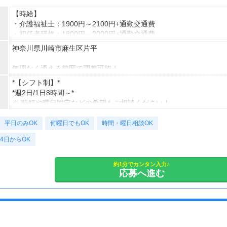
【時給】
・介護福祉士：1900円～2100円+通勤交通費
・初任者研修：1800円～2000円+通勤交通費
・無資格：1500円～+通勤交通費
神奈川県川崎市麻生区片平
※22時～翌5時は別途深夜手当を支給
無理なく通える範囲で調整可能！
*＊嬉しい日払いOK*
※受動喫煙対策有（屋内禁煙）
*【シフト制】*
*週2日/1日8時間～*
あなたの頑張りをきちんと評価します！
【アクセス】
※ 時短や曜日固定などの希望もご相談ください！
無理なく続けて昇給も可能＊
ライフスタイルに合わせて通勤方法を選べる＊
マイカー・バイク・自転車での通勤も可能◎
平日のみOK
【勤務時間例】
何曜日でもOK
時間・曜日相談OK
【月収例】
※規定有、ご希望の際はご相談ください！
早番 7：00～16：00（休憩1時間）
しっかり働く！週5フルタイムの場合
4日からOK
日勤 9：00～18：00（休憩1時間）
時給1800円×1日8時間×月22日＝31万6,800円
遅番 11：00～20：00（休憩1時間）
時給2100円×1日8時間×月22日＝36万9,600円
夜勤 16：00～10：00（休憩2時間）など
約1分でカンタン入力♪
応募へ進む
仕事以外の時間も確保＊週3日勤務の場合
あなたのライフスタイルに合わせたお時間でご提案します＊
時給1800円×1日8時間×月12日＝17万2,800円
時給2100円×1日8時間×月12日＝20万1,600円
平日のみ、日勤のみ、曜日固定、週2日、夜勤・・・などご希望を
お聞かせください。
※上記は日勤例
シフトを選べるので、あなたに合った働き方をご提案します！