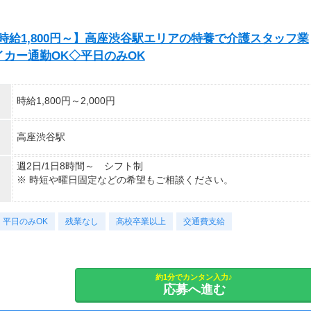
お仕事のスタート日の調整も可能＊
【時給1,800円～】高座渋谷駅エリアの特養で介護スタッフ業
まずはご応募お待ちしております。
イカー通勤OK◇平日のみOK
時給1,800円～2,000円
高座渋谷駅
週2日/1日8時間～ シフト制
※ 時短や曜日固定などの希望もご相談ください。
【勤務時間例】
平日のみOK
早番 7：00～16：00（休憩1時間）
残業なし
高校卒業以上
交通費支給
日勤 9：00～18：00（休憩1時間）
遅番 11：00～20：00（休憩1時間）
夜勤 16：00～10：00（休憩2時間）
約1分でカンタン入力♪
応募へ進む