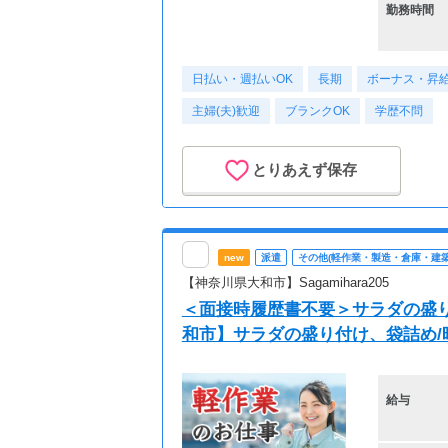
勤務時間
日払い・週払いOK
長期
ボーナス・昇
主婦(夫)歓迎
ブランクOK
学歴不問
とりあえず保存
new
派遣
その他(軽作業・製造・倉庫・建築
【神奈川県大和市】Sagamihara205
＜面接時履歴書不要＞サラダの盛り付
和市】サラダの盛り付け、袋詰め/時給13
給与