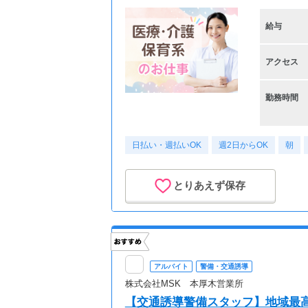
給与
アクセス
勤務時間
日払い・週払いOK
週2日からOK
朝
とりあえず保存
アルバイト
警備・交通誘導
株式会社MSK 本厚木営業所
【交通誘導警備スタッフ】地域最高