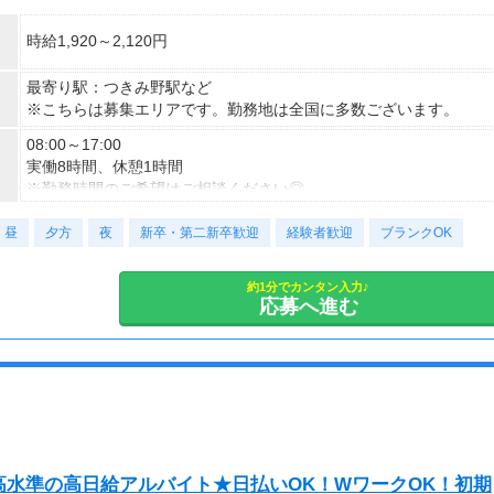
時給1,920～2,120円
最寄り駅：つきみ野駅など
※こちらは募集エリアです。勤務地は全国に多数ございます。
08:00～17:00
実働8時間、休憩1時間
※勤務時間のご希望はご相談ください◎
昼
■契約期間：2ヶ月以上
夕方
夜
新卒・第二新卒歓迎
経験者歓迎
ブランクOK
■即日勤務OK！
約1分でカンタン入力♪
応募へ進む
水準の高日給アルバイト★日払いOK！WワークOK！初期