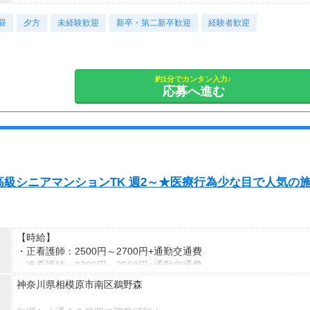
・10:00~19:00｜
昼
・11:00~20:00｜など
夕方
未経験歓迎
新卒・第二新卒歓迎
経験者歓迎
ご希望の勤務時間をご相談ください◎
■契約期間：2ヶ月以上
約1分でカンタン入力♪
応募へ進む
■即日勤務OK！｜
級シニアマンションTK 週2～★医療行為少な目で人気の
【時給】
・正看護師：2500円～2700円+通勤交通費
・准看護師：2300円～2500円+通勤交通費
神奈川県相模原市南区鵜野森
*＊嬉しい日払いOK*