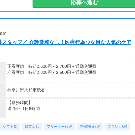
応募へ進む
※その他ご希望のお時間帯もご相談ください！
【休日・休暇】
平日のみ、日勤のみ、週2日・・・などご希望をお聞かせくださ
い。
10
もちろん週5日フルタイムもOK！
護スタッフ／ 介護業務なし！医療行為少な目な人気のケア
シフトも選べるので、あなたに合った働き方をご提案します！
正看護師 時給2,500円～2,700円＋通勤交通費
准看護師 時給2,300円～2,500円＋通勤交通費
※経験資格によって変動有
神奈川県大和市渋谷
※日払い利用可能
【給与例】
【勤務時間】
月収例：時給2700円、1日8h、22日勤務=47万5200円
週2日～1日8時間
シフト制
シフト制
時短や曜日固定などの希望もご相談ください。
残業なし
フリーター歓迎
主婦(夫)歓迎
ブランクOK