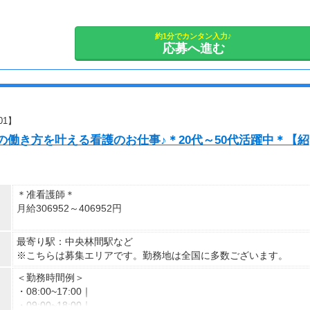
勤務時間例
①8時30分～17時30分（休憩1時間）
②9時00分～18時00分（休憩1時間）
約1分でカンタン入力♪
応募へ進む
※その他ご希望のお時間帯もご相談ください！
【休日・休暇】
平日のみ、日勤のみ、週2日・・・などご希望をお聞かせくださ
い。
もちろん週5日フルタイムも大歓迎！
01】
シフトも選べるので、あなたに合った働き方をご提案します！
の働き方を叶える看護のお仕事♪＊20代～50代活躍中＊【紹
＊准看護師＊
月給306952～406952円
＊正看護師＊
最寄り駅：中央林間駅など
月給323107～423107円
※こちらは募集エリアです。勤務地は全国に多数ございます。
＜勤務時間例＞
・08:00~17:00｜
・09:00~18:00｜