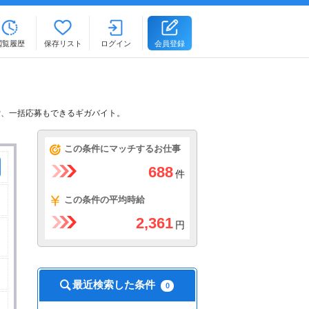
閲覧履歴
保存リスト
ログイン
会員登録
索、一括応募もできるギガバイト。
この条件にマッチするお仕事
688
件
この条件の平均時給
2,361
円
最近検索した条件
0