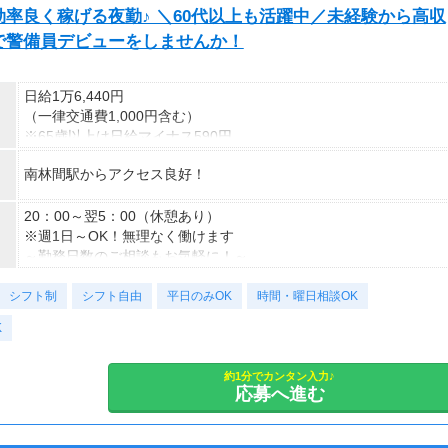
率良く稼げる夜勤♪ ＼60代以上も活躍中／未経験から高収
で警備員デビューをしませんか！
日給1万6,440円
（一律交通費1,000円含む）
※65歳以上は日給マイナス590円
※70歳以上は日給マイナス2,370円
南林間駅からアクセス良好！
---
■交通誘導2級以上の資格をお持ちの方は
20：00～翌5：00（休憩あり）
日給1万6,440円
※週1日～OK！無理なく働けます
（一律交通費1,000円含む）
～勤務日数のご相談もお気軽に！～
※65歳以上は日給マイナス590円
シフト制
※70歳以上は日給マイナス1,190円
＜様々な働き方が可能＞
シフト自由
平日のみOK
時間・曜日相談OK
★交通誘導2級（以上）として従事した場合
・土日祝のみOK
K
1勤務につき1,000円支給！！
・平日のみOK
---
・週1日からOK
■65歳～69歳迄では他の年代と同じ現場でも
・短期歓迎
約1分でカンタン入力♪
応募へ進む
安全面・体力面の考慮により比較的低負荷の業務、
・長期歓迎
70歳以降では低負荷業務や季節により
相談の上短時間勤務をすることもあるため