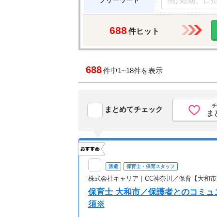
フリーワード
688
件ヒット
688
件中
1~18件を表示
チ
まとめてチェック
ま
派遣
保育士・保育スタッフ
株式会社キャリア｜CC神奈川／保育【大和市-
保育士 大和市／保護者とのコミ
須※