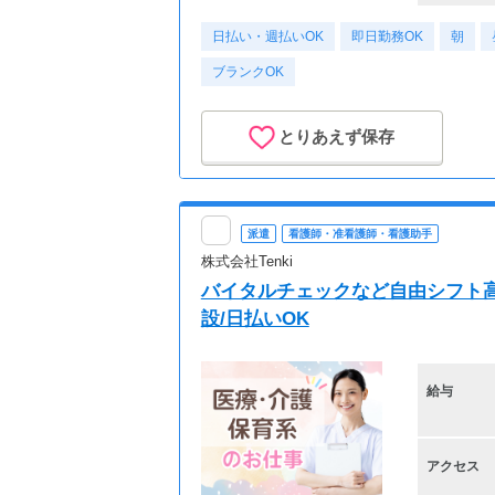
日払い・週払いOK
即日勤務OK
朝
ブランクOK
とりあえず保存
派遣
看護師・准看護師・看護助手
株式会社Tenki
バイタルチェックなど自由シフト高
設/日払いOK
給与
アクセス