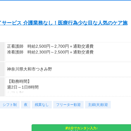
給与が上記になる場合がございます。
＜月収例＞
月収32万8,800円可能
イサービス 介護業務なし！医療行為少な目な人気のケア施
（日給1万6,440円×月20日勤務）
正看護師 時給2,500円～2,700円＋通勤交通費
准看護師 時給2,300円～2,500円＋通勤交通費
※経験資格によって変動有
神奈川県大和市つきみ野
※週払い利用可能
月収例：時給2700円、1日8h、22日勤務=47万5200円
【勤務時間】
週2日～1日8時間
シフト制
シフト制
時短や曜日固定などの希望もご相談ください！
夜
残業なし
フリーター歓迎
主婦(夫)歓迎
勤務時間例
①8時30分～17時30分（休憩1時間）
②9時00分～18時00分（休憩1時間）など
約1分でカンタン入力♪