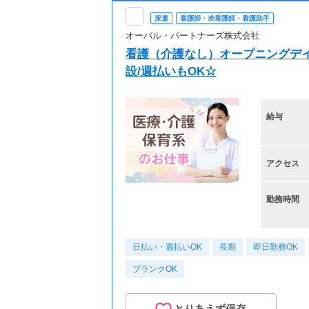
派遣
看護師・准看護師・看護助手
オーバル・パートナーズ株式会社
看護（介護なし）オープニングデ
設/週払いもOK☆
給与
アクセス
勤務時間
日払い・週払いOK
長期
即日勤務OK
ブランクOK
とりあえず保存