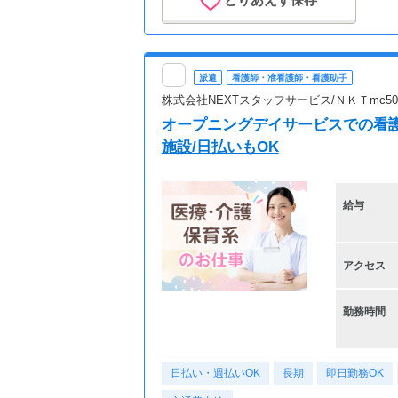
派遣
看護師・准看護師・看護助手
株式会社NEXTスタッフサービス/ＮＫＴmc500
オープニングデイサービスでの看
施設/日払いもOK
給与
アクセス
勤務時間
日払い・週払いOK
長期
即日勤務OK