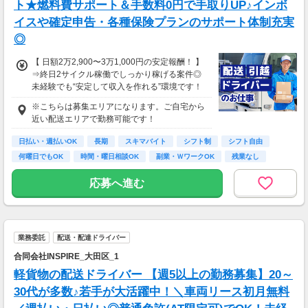
ト★燃料費サポート＆手数料0円で手取りUP♪インボ
イスや確定申告・各種保険プランのサポート体制充実
◎
【 日額2万2,900〜3万1,000円の安定報酬！ 】
⇒終日2サイクル稼働でしっかり稼げる案件◎
未経験でも“安定して収入を作れる”環境です！
※こちらは募集エリアになります。ご自宅から
＼さらに…／
近い配送エリアで勤務可能です！
★★今だけ！スタート支援金《5万円》支給★
★
日払い・週払いOK
長期
スキマバイト
シフト制
シフト自由
￣￣￣￣￣￣￣￣￣￣￣￣￣￣￣￣￣￣￣￣￣
何曜日でもOK
時間・曜日相談OK
副業・ＷワークOK
残業なし
￣
＆燃料費サポートありで、
応募へ進む
初期費用・日々の出費もガッツリ軽減！
▶しっかり稼ぎたい方におすすめ！
手数料・ロイヤリティ完全0円なので、
▶稼いだ分がそのまま収入に直結！
業務委託
配送・配達ドライバー
▶週払いもOK！
合同会社INSPIRE_大田区_1
＜ 月収50万円以上のスタッフも多数在籍！ ＞
軽貨物の配送ドライバー 【週5以上の勤務募集】20～
月収例
30代が多数♪若手が大活躍中！＼車両リース初月無料
▼ 未経験スタートAさん