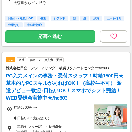
大森駅からバス15分
支払方法はその都度変更可能◎
＜東京駅周辺以外にも＞
<週5日勤務の場合>
日払い・週払いOK
新宿・新橋･大手町･池袋･渋谷など
長期
シフト制
朝
昼
夕方
土日祝休み
時給1500円×1日8h勤務×月21日
色々な勤務地をご用意。
残業なし
未経験歓迎
→月収25万2000円
「家の近くで」
応募へ進む
(＊'ω')σスグに収入ＵＰしたい方必見♪
「学校の近くで」
給与以外に貰える手当が多数！
「駅チカ」 など
―――――――――――――――――――
あなたの希望をご相談ください♪
★初勤務手当あり※規定による
★班長手当
new
派遣
事務・データ入力・受付
⇒1日500円（班長3394名活躍中）
株式会社日立エンジニアリング 横浜リクルートセンター/he803
PC入力メインの事務・受付スタッフ！時給1500円★
基本的なPCスキルがあればOK！（高校生不可） 派
遣デビュー歓迎♪日払いOK！スマホでシフト完結！
WEB登録会実施中★/he803
時給1500円 〜
◆日払いOK(規定あり)
◆残業代全額支給
「流通センター駅」～徒歩5分
「大森駅」「大森海岸駅」～バス