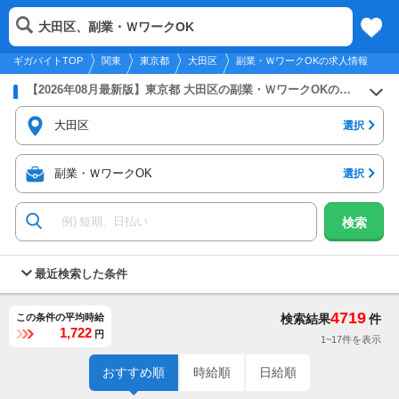
2026年8月9日
更新
tog
大田区、副業・ＷワークOK
関東
履歴
保存
メニュー
nav
ギガバイトTOP
関東
東京都
大田区
副業・ＷワークOKの求人情報
【2026年08月最新版】東京都 大田区の副業・ＷワークOKのバイト・アルバイト・パートの求人募集情報
大田区
選択
副業・ＷワークOK
選択
検索
最近検索した条件
4719
この条件の平均時給
検索結果
件
1,722
円
1~17件を表示
おすすめ順
時給順
日給順