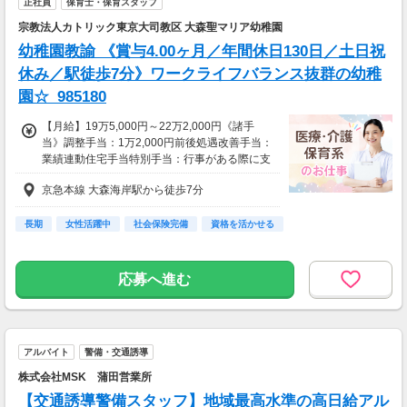
正社員
保育士・保育スタッフ
■ 交通費は嬉しい全額支給！
宗教法人カトリック東京大司教区 大森聖マリア幼稚園
■ 研修中も時給ダウンなし！
幼稚園教諭 《賞与4.00ヶ月／年間休日130日／土日祝
休み／駅徒歩7分》ワークライフバランス抜群の幼稚
園☆_985180
【月給】19万5,000円～22万2,000円《諸手
当》調整手当：1万2,000円前後処遇改善手当：
業績連動住宅手当特別手当：行事がある際に支
給【昇給】年1回【賞与】年2回（実績計4.00ヶ
京急本線 大森海岸駅から徒歩7分
月分）※初年度は3.00ヶ月分
長期
女性活躍中
社会保険完備
資格を活かせる
応募へ進む
アルバイト
警備・交通誘導
株式会社MSK 蒲田営業所
【交通誘導警備スタッフ】地域最高水準の高日給アル