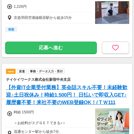
1,226円
京急羽田空港線糀谷駅から徒歩15分
長期
応募へ進む
new
派遣
事務・データ入力・受付
テイケイワークス株式会社新宿中央支店
【外資IT企業受付業務】英会話スキル不要！未経験歓
迎♪土日祝休み！時給1,500円！ 日払いで即収入GET♪
履歴書不要！来社不要のWEB登録OK！/ＴＷ111
時給 1500円
＜お給料がスグＧＥＴできる♪＞
【日払いＯＫ】(規定あり)
流通センター駅から徒歩7分、
【週払いＯＫ】(金〆切、翌金支払い)