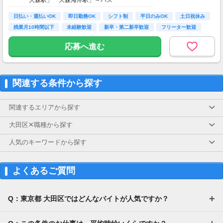
＜週5日勤務の方＞
時給1500円×8h勤務×月21日
日払い・週払いOK
即日勤務OK
シフト制
平日のみOK
土日祝休み
= 月収25万2000円以上
残業月10時間以下
未経験歓迎
新卒・第二新卒歓迎
フリーター歓迎
応募へ進む
関連する条件から探す
関連するエリアから探す
大田区✕職種から探す
人気のキーワードから探す
よくあるご質問
Q：東京都 大田区ではどんなバイトが人気ですか？