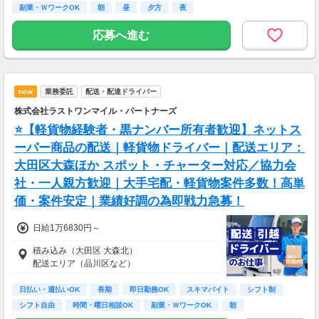
副業・ＷワークOK
朝
昼
夕方
夜
1日100～130件程度配達する方がほとんど♪
ご都合にあわせてルートや個数は調整可能！
応募へ進む
※1日2万円保証の案件もあり！
【支払方法】
＊週払い可能（勤務の翌週にお支払い）
new
業務委託
配送・配達ドライバー
＊現金手渡し・日払いご相談OK
＊前払い制度あり（稼働分のみ）
株式会社ラストワンマイル・パートナーズ
＊確定申告支援あり
⭐【軽貨物経験者・黒ナンバー所有者歓迎】ネットス
【日収例】
ーパー商品の配送｜軽貨物ドライバー｜配送エリア：
売上2万1600円（1個160円×135個）×90％=約
大田区大森ほか スポット・チャーター対応／協力会
1万9000円
社・一人親方歓迎｜大手宅配・軽貨物案件多数！高単
【月額報酬例】
価・案件安定｜業績好調の為即戦力急募！
売上65万2800円(1個160円×170個×24日)×90％
=58万7520円
日給1万6830円～
※上記は一例です。
積み込み（大田区 大森北）
配送エリア（品川区など）
日払い・週払いOK
長期
即日勤務OK
スキマバイト
シフト制
シフト自由
時間・曜日相談OK
副業・ＷワークOK
朝