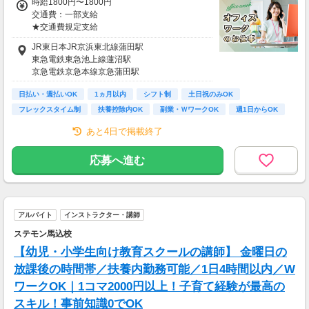
時給1800円〜1800円
交通費：一部支給
【交通費備考】
★交通費規定支給
※規定あり
JR東日本JR京浜東北線蒲田駅
＼ 日収例♪ ／
東急電鉄東急池上線蓮沼駅
￣￣￣￣￣￣￣￣
京急電鉄京急本線京急蒲田駅
▼1日8hのフルタイムの場合
時給1800円×1日8h
日払い・週払いOK
1ヵ月以内
シフト制
土日祝のみOK
＝日収1万4400円
フレックスタイム制
扶養控除内OK
副業・ＷワークOK
週1日からOK
短時間OK
＼ 月収例♪ ／
あと4日で掲載終了
￣￣￣￣￣￣￣￣
▼週5日、1日8hの場合
応募へ進む
日収1万4400円×月22日
＝月収31万6800円
※上記目安金額となります。
アルバイト
インストラクター・講師
特別な資格やスキルなしでも高収入が叶います
ステモン馬込校
◎
「スキマ時間でサクッと稼ぎたい」
【幼児・小学生向け教育スクールの講師】 金曜日の
「レギュラー勤務で安定収入を得たい」
放課後の時間帯／扶養内勤務可能／1日4時間以内／W
という方も大歓迎です！！
ワークOK｜1コマ2000円以上！子育て経験が最高の
スキル！事前知識0でOK