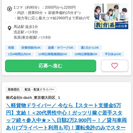
1コマ（約90分）：2000円から2200円
・内訳：授業60分 ＋ 前後準備約15分ずつ
・能力等に応じ最大コマ給2960円まで昇給の可
能性あり
馬込駅 徒歩1分
洗足駅 バス9分
▼収入例
長原(東京都)駅 バス8分
1日3レッスン担当の場合（15:35から19:25勤
・洗足駅入り口から東急バス森91で約9分、馬
務）：日収6000円
長期
込駅前降車 徒歩1分
扶養控除内OK
副業・ＷワークOK
週1日からOK
・時給換算で1565円になります
・長原から東急バス森91で約8分、馬込駅前降
1日4時間以内OK
10時以降勤務開始OK
18時以降勤務OK
平日休みOK
車 徒歩1分
▼研修・試用期間
土日祝休み
応募へ進む
・本部研修時（2か月）：時給1240円
・試用期間：3か月
業務委託
配送・配達ドライバー
株式会社k-dash_東京都大田区_１
＼軽貨物ドライバー／ 今なら【スタート支援金5万
円】支給！＜20代男性中心！ガッツリ稼ぐ若手スタ
ッフ続々参入中★＞＼日額2万2,900円～！／貸与車両
あり(プライベート利用も可)！運転免許のみでスター