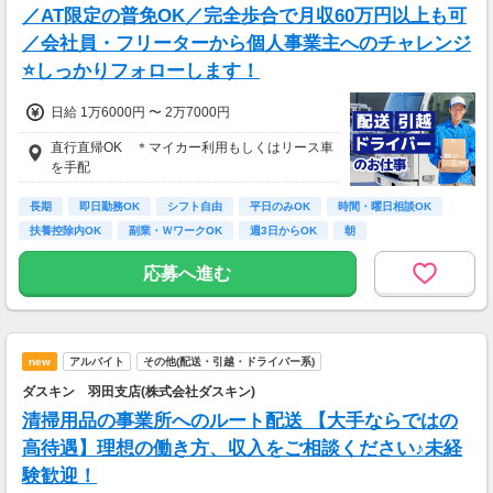
【台車での配送】
／AT限定の普免OK／完全歩合で月収60万円以上も可
⇒日給17,000円～24,000円！
／会社員・フリーターから個人事業主へのチャレンジ
▶免許不要でスタートOK！
⭐しっかりフォローします！
▶未経験から高収入も目指せます！
日給 1万6000円 〜 2万7000円
※普通免許がない方もお気軽にご相談ください
◎
直行直帰OK ＊マイカー利用もしくはリース車
を手配
長期
即日勤務OK
シフト自由
平日のみOK
時間・曜日相談OK
扶養控除内OK
副業・ＷワークOK
週3日からOK
朝
応募へ進む
new
アルバイト
その他(配送・引越・ドライバー系)
ダスキン 羽田支店(株式会社ダスキン)
清掃用品の事業所へのルート配送 【大手ならではの
高待遇】理想の働き方、収入をご相談ください♪未経
験歓迎！