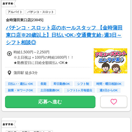
アルバイト
パチンコ・スロット
金時蒲田東口店[23045]
パチンコ・スロット店のホールスタッフ 【金時蒲田
東口店※20歳以上】日払いOK♪交通費支給♪週3日～
シフト相談◎
時給1,500円～2,250円
※土日祝は＋100円の時給1600円！！
★勤務翌日に日給全額前払いOK★
土日も対応◎スマホで楽ちん申請♪
蒲田駅 徒歩3分
【「全額」前払い対応◎急な出費や金欠時の救
世主！】
日払い・週払いOK
長期
即日勤務OK
シフト制
時間・曜日相談OK
「明後日急な支払いがある…」
副業・ＷワークOK
土日祝勤務OK
シフト1ヶ月毎提出
週3日からOK
そんなピンチも、専用アプリで金額を入力して
ポチっと申請！
応募へ進む
働いた分のお給料は【翌日】に全額GET！
振込を何日も待つ心配はもうありません♪
※月払いももちろん対応してます！
＼ガッツリ稼げる激アツ条件／
■ 22時以降は時給25％UP！（深夜手当）