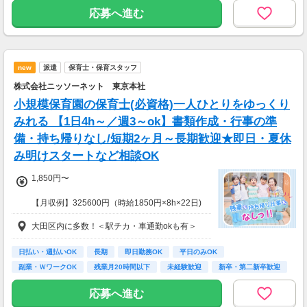
応募へ進む
new
派遣
保育士・保育スタッフ
株式会社ニッソーネット 東京本社
小規模保育園の保育士(必資格)一人ひとりをゆっくり
みれる 【1日4h～／週3～ok】書類作成・行事の準
備・持ち帰りなし/短期2ヶ月～長期歓迎★即日・夏休
み明けスタートなど相談OK
1,850円〜
【月収例】325600円（時給1850円×8h×22日)
大田区内に多数！＜駅チカ・車通勤okも有＞
7：00～19：00で1日4ｈ～、週3～5日(週20h
以上)
★シフト例：9-18時、7-11時、8-12時、9-16時
日払い・週払いOK
長期
即日勤務OK
平日のみOK
など
副業・ＷワークOK
残業月20時間以下
未経験歓迎
新卒・第二新卒歓迎
★平日のみ/午前/夕方/扶養内/パート/フル/短時
フリーター歓迎
間など相談OK！
応募へ進む
★短期2ヶ月～長期歓迎！