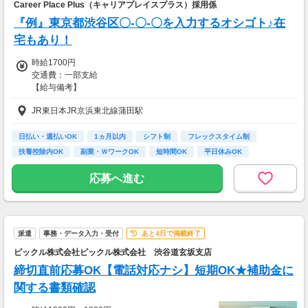
Career Place Plus（キャリアプレイスプラス）採用係
『例』東京都渋谷区〇-〇-〇を入力するオシゴト♪在
宅もあり！
時給1700円
交通費：一部支給
【給与備考】
■昇給あり
JR東日本JR京浜東北線蒲田駅
■日払い・週払い・先払いもOK
■充実の研修あり◎
座学1ヵ月（もちろん給与は同じ）を含む、
日払い・週払いOK
1ヵ月以内
シフト制
フレックスタイム制
”超”丁寧な研修を行っています！
扶養控除内OK
副業・ＷワークOK
短時間OK
平日休みOK
不安なまま仕事をして頂くことは
完全週休2日制 (土…
一切ありません。
応募へ進む
ご安心くださいね！
＜ 即払い、週払い対応OKだから安心♪＞
歓迎会、送別会、セールetc...
派遣
事務・データ入力・受付
あと4日で掲載終了
毎月季節のイベントがたくさん。
急な出費でお財布がピンチ！！
ピックル株式会社ピックル株式会社 渋谷道玄坂支店
って時も、
締切直前応募OK【電話対応ナシ】短期OK★補助金に
即払い・週払い制度があるので安心♪
関する書類確認
お気軽にご相談ください☆