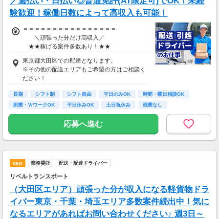
／週払い・日払い◎普通免許(AT限定可)でOK！未経
日額22,900円 × 月20日 ＝【月収45万円以上】
験歓迎！稼働日数によって高収入も可能！
▼ 安定して稼ぎたいBさん
日額25,000円 × 月22日 ＝【月収55万円】
＝＝＝＝＝＝＝＝＝＝＝＝＝＝＝＝
＼頑張った分だけ高収入／
▼ ガッツリ稼ぎたいCさん
★★稼げる案件多数あり！★★
日額30,000円 × 月25日 ＝【月収75万円】
＝＝＝＝＝＝＝＝＝＝＝＝＝＝＝＝
東京都大田区での配達となります。
■大手宅配の配送
※その他の配送エリアもご希望の方はご相談く
頑張った分だけしっかり収入アップ↑
￣￣￣￣￣￣￣￣￣
ださい！
「とにかく稼ぎたい」も、
⇒日給18,000円～35,000円！
「安定して高収入を得たい」も、
長期
シフト制
シフト自由
平日のみOK
時間・曜日相談OK
どちらも叶えられる環境です。
安定した案件量があるので、
副業・ＷワークOK
平日休みOK
土日祝休み
残業なし
しっかり稼ぎたい方にもオススメ◎
応募へ進む
「月収50万円以上」を目指す方も
多数活躍しています！
■その他にも豊富な案件あり！
￣￣￣￣￣￣￣￣￣￣￣￣￣￣
new
業務委託
配送・配達ドライバー
【車での配送】
リベルトランスポート
⇒日給18,000円～27,000円以上！
（大田区エリア）頑張った分が収入になる軽貨物ドラ
▶案件によっては日給27,000円超も可能！
イバー東京・千葉・埼玉エリア多数案件続出中！気に
▶安定して稼ぎたい方にピッタリ◎
なるエリアがあればお問い合わせください♪ 週3日～