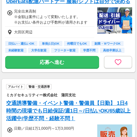
UberEats配達パートナー 服装/シフトは自分で決める
70歳以降では低負荷業務や季節により
相談の上短時間勤務をすることもあるため
完全出来高制
給与が上記になる場合がございます。
※金額は案件によって変動いたします。
※お支払い条件および手数料が適用されます
＜月収例＞
月収29万円可能
大田区周辺
（日給1万4,500円×月20日勤務）
日払い・週払いOK
単発(1日)OK
何曜日でもOK
副業・ＷワークOK
未経験歓迎
大学生歓迎
フリーター歓迎
学歴不問
高校卒業以上
応募へ進む
アルバイト
警備・交通誘導
ミカドセキュリティー株式会社 蒲田支社
交通誘導警備・イベント警備・警備員【日勤】 1日4
時間の現場でも日給保証/週1日～/日払いOK/65歳以上
活躍中/学歴不問・経験不問！
日勤／日給1万1,000円～1万3,000円