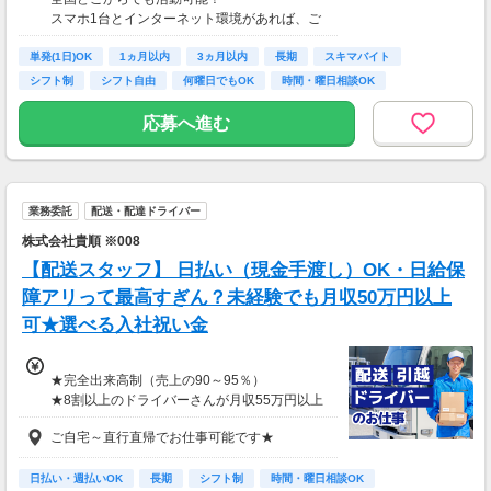
■事務職Aさん（週3日・月50時間程度）
スマホ1台とインターネット環境があれば、ご
月収8万円～15万円
自宅からスタートできます。
■営業職Bさん（週4日・月80時間程度）
単発(1日)OK
通勤時間ゼロだから、本業やプライベートとの
1ヵ月以内
3ヵ月以内
長期
スキマバイト
月収15万円～25万円
両立もラクラク♪
シフト制
シフト自由
何曜日でもOK
時間・曜日相談OK
■主婦Cさん（月100時間程度）
月収20万円以上
応募へ進む
現在活躍中のライバーの多くは会社員や主婦の
方。
本業や家庭と両立しながら副業として活動され
ています。
業務委託
配送・配達ドライバー
株式会社貴順 ※008
【配送スタッフ】 日払い（現金手渡し）OK・日給保
障アリって最高すぎん？未経験でも月収50万円以上
可★選べる入社祝い金
★完全出来高制（売上の90～95％）
★8割以上のドライバーさんが月収55万円以上
★支度金5～25万円補助あり（規定有）
ご自宅～直行直帰でお仕事可能です★
★選べる入社祝い金アリ
⇒「初回稼働1か月後に3万円」or「1年後に10
万円」or「2年後に20万円」選べます！
日払い・週払いOK
長期
シフト制
時間・曜日相談OK