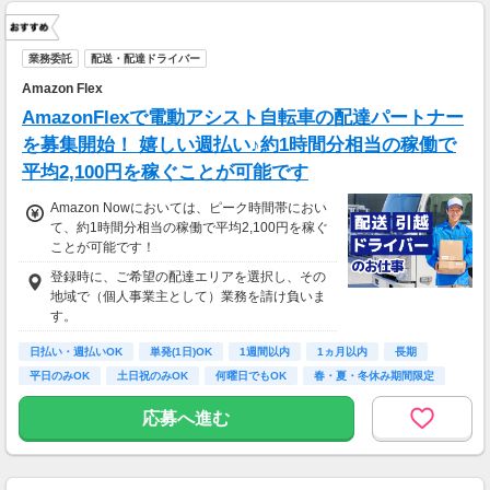
業務委託
配送・配達ドライバー
Amazon Flex
AmazonFlexで電動アシスト自転車の配達パートナー
を募集開始！ 嬉しい週払い♪約1時間分相当の稼働で
平均2,100円を稼ぐことが可能です
Amazon Nowにおいては、ピーク時間帯におい
て、約1時間分相当の稼働で平均2,100円を稼ぐ
ことが可能です！
登録時に、ご希望の配達エリアを選択し、その
地域で（個人事業主として）業務を請け負いま
す。
日払い・週払いOK
単発(1日)OK
1週間以内
1ヵ月以内
長期
平日のみOK
土日祝のみOK
何曜日でもOK
春・夏・冬休み期間限定
応募へ進む