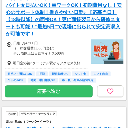
バイト★日払いOK！WワークOK！初期費用なし！安
心のサポート体制！働きやすい日勤♪ 【応募当日】
【18時以降】の面接OK！更に面接翌日から研修スタ
ートも可能！”最短5日”で現場に出られて安定高収入
が可能です！
日給1万4,500円
（一律交通費1,000円含む）
※65歳以上は日給マイナス500円
※70歳以上は日給マイナス2,00円
羽田空港第3ターミナル駅からアクセス良好！
---
■交通誘導2級以上の資格をお持ちの方は
日払い・週払いOK
長期
即日勤務OK
シフト制
シフト自由
日給1万4,500円
平日のみOK
時間・曜日相談OK
春・夏・冬休み期間限定
（一律交通費1,000円含む）
副業・ＷワークOK
※65歳以上は日給マイナス500円
応募へ進む
※70歳以上は日給マイナス1,000円
★交通誘導2級（以上）として従事した場合
1勤務につき1,000円支給！！
---
その他
デリバリー・ケータリング
■65歳～69歳迄では他の年代と同じ現場でも
安全面・体力面の考慮により比較的低負荷の業
Uber Eats（ウーバーイーツ）
務、