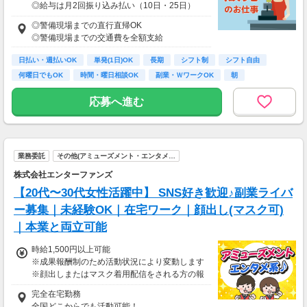
◎給与は月2回振り込み払い（10日・25日）
◎日払い制度の利用も可能（規定あり）
◎警備現場までの直行直帰OK
◎有資格者は日給+2,000円（一般路線は+1,000
◎警備現場までの交通費を全額支給
円）
◎資格取得費用は当社全額負担
日払い・週払いOK
単発(1日)OK
長期
シフト制
シフト自由
何曜日でもOK
時間・曜日相談OK
副業・ＷワークOK
朝
※65歳以上の方は下記給与になります
65～69歳：日勤／日給1万800円
応募へ進む
70～79歳：日勤／日給1万500円
業務委託
その他(アミューズメント・エンタメ…
株式会社エンターファンズ
【20代〜30代女性活躍中】 SNS好き歓迎♪副業ライバ
ー募集｜未経験OK｜在宅ワーク｜顔出し(マスク可)
｜本業と両立可能
時給1,500円以上可能
※成果報酬制のため活動状況により変動します
※顔出しまたはマスク着用配信をされる方の報
酬基準となります
完全在宅勤務
【収入例】
全国どこからでも活動可能！