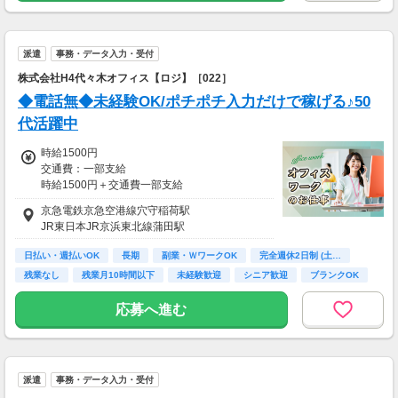
派遣
事務・データ入力・受付
株式会社H4代々木オフィス【ロジ】［022］
◆電話無◆未経験OK/ポチポチ入力だけで稼げる♪50
代活躍中
時給1500円
交通費：一部支給
時給1500円＋交通費一部支給
京急電鉄京急空港線穴守稲荷駅
￣￣￣￣￣￣￣￣￣￣￣￣￣￣￣￣￣￣￣￣
JR東日本JR京浜東北線蒲田駅
☆。＊日払いOK♪最短で翌日入金！
お気軽にご相談下さい＊。☆
日払い・週払いOK
長期
副業・ＷワークOK
完全週休2日制 (土…
￣￣￣￣￣￣￣￣￣￣￣￣￣￣￣￣￣￣￣￣
残業なし
残業月10時間以下
未経験歓迎
シニア歓迎
ブランクOK
※社内規定あり
※月ごとに支払い方法の変更が可能となります
応募へ進む
♪
派遣
事務・データ入力・受付