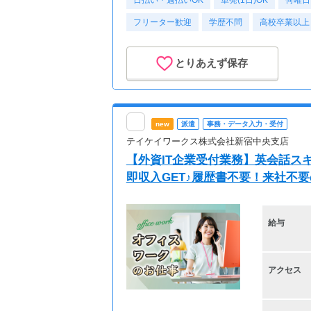
日払い・週払いOK
単発(1日)OK
何曜日
フリーター歓迎
学歴不問
高校卒業以上
とりあえず保存
new
派遣
事務・データ入力・受付
テイケイワークス株式会社新宿中央支店
【外資IT企業受付業務】英会話スキ
即収入GET♪履歴書不要！来社不要の
給与
アクセス