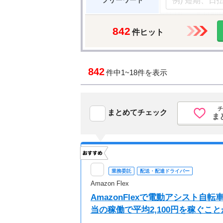
フリーワード
842
件ヒット
842
件中
1~18件を表示
チ
まとめてチェック
ま
業務委託
配送・配達ドライバー
Amazon Flex
AmazonFlexで電動アシスト
当の稼働で平均2,100円を稼ぐこ