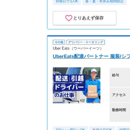
何曜日でもOK
春・夏・冬休み期間限定
とりあえず保存
その他
デリバリー・ケータリング
Uber Eats（ウーバーイーツ）
UberEats配達パートナー 服装/
給与
アクセス
勤務時間