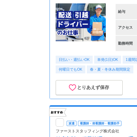
給与
アクセス
勤務時間
日払い・週払いOK
単発(1日)OK
1週間
何曜日でもOK
春・夏・冬休み期間限定
とりあえず保存
派遣
看護師・准看護師・看護助手
ファーストスタッフィング株式会社