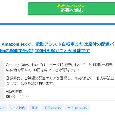
---
・土日祝のみOK
■65歳～69歳迄では他の年代と同じ現場でも
・平日のみOK
約1分でカンタン入力♪
応募へ進む
安全面・体力面の考慮により比較的低負荷の業務、
・週1日からOK
70歳以降では低負荷業務や季節により
・短期歓迎
相談の上短時間勤務をすることもあるため
・長期歓迎
給与が上記になる場合がございます。
＜半日勤務でも全額保証！＞
＜月収例＞
建築案件によっては
月収29万円可能
15時前後で終わる日もあります。
mazonFlexで、電動アシスト自転車または原付の配達パ
（日給1万4,500円×月20日勤務）
その場合でも【日給全額保証】
当の稼働で平均2,100円を稼ぐことが可能です
⇒安定した収入が見込めます！
Amazon Nowにおいては、ピーク時間帯において、約1時間分相当
の稼働で平均2,100円を稼ぐことが可能です！
登録時に、ご希望の配達エリアを選択し、その地域で（個人事業主
として）業務を請け負います。
■勤務時間
06:00 – 24:00
以内
1ヵ月以内
長期
平日のみOK
土日祝のみOK