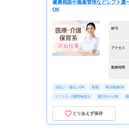
健康相談や服薬管理などシフト選べ
OK
給与
アクセス
勤務時間
日払い・週払いOK
長期
即日勤務OK
シフト1～2週間毎提出
週2日からOK
週
とりあえず保存