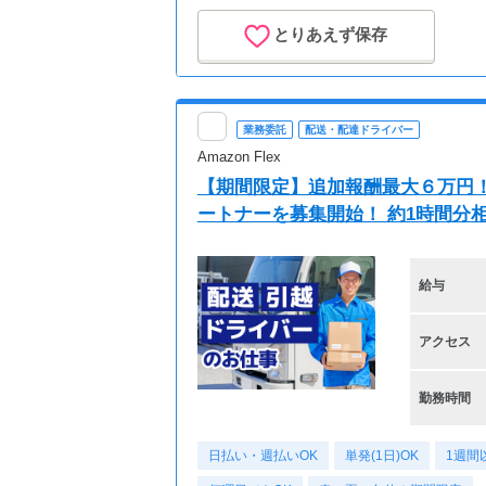
とりあえず保存
業務委託
配送・配達ドライバー
Amazon Flex
【期間限定】追加報酬最大６万円！A
ートナーを募集開始！ 約1時間分相
給与
アクセス
勤務時間
日払い・週払いOK
単発(1日)OK
1週間