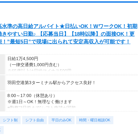
水準の高日給アルバイト★日払いOK！WワークOK！初期
きやすい日勤♪ 【応募当日】【18時以降】の面接OK！更
！”最短5日”で現場に出られて安定高収入が可能です！
日給1万4,500円
（一律交通費1,000円含む）
※65歳以上は日給マイナス500円
※70歳以上は日給マイナス2,00円
羽田空港第3ターミナル駅からアクセス良好！
---
■交通誘導2級以上の資格をお持ちの方は
8:00～17:00（休憩あり）
日給1万4,500円
※週1日～OK！無理なく働けます
（一律交通費1,000円含む）
■勤務”3日前まで”シフト申請が可能
※65歳以上は日給マイナス500円
⇒プライベートも時間も大切にできます
シフト制
※70歳以上は日給マイナス1,000円
～勤務日数のご相談もお気軽に！～
シフト自由
平日のみOK
時間・曜日相談OK
★交通誘導2級（以上）として従事した場合
K
1勤務につき1,000円支給！！
＜様々な働き方が可能＞