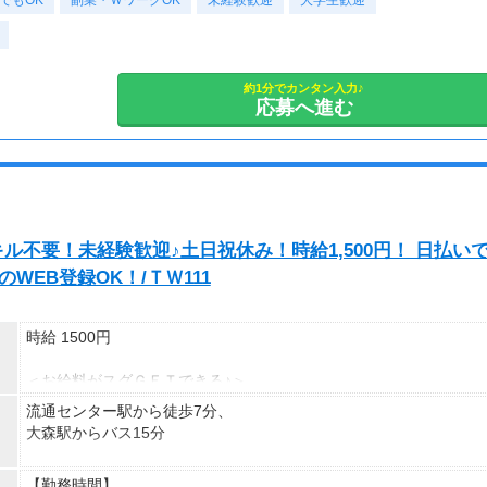
でもOK
副業・ＷワークOK
未経験歓迎
大学生歓迎
約1分でカンタン入力♪
応募へ進む
ル不要！未経験歓迎♪土日祝休み！時給1,500円！ 日払い
WEB登録OK！/ＴＷ111
時給 1500円
＜お給料がスグＧＥＴできる♪＞
【日払いＯＫ】(規定あり)
流通センター駅から徒歩7分、
【週払いＯＫ】(金〆切、翌金支払い)
大森駅からバス15分
支払方法はその都度変更可能◎
＜東京駅周辺以外にも＞
【勤務時間】