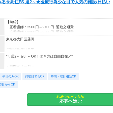
るサ高住FS 週2～★医療行為少な目で人気の施設/日払い
【時給】
・正看護師：2500円～2700円+通勤交通費
・准看護師：2300円～2500円+通勤交通費
東京都大田区蒲田
*＊嬉しい日払いOK*
ご希望を伺います！
研修期間も給与変動なし！
※受動喫煙対策有（屋内禁煙）
*＼週2～＆8h～OK！働き方は自由自在／*
車・バイク・自転車での通勤もOK
【月収例】
※規定があるので、ご希望の方はご相談ください＊
＜時間イメージ＞
しっかり働く！週5フルタイムの場合
8：30～17：30（休憩1時間）
時給2300円×1日8時間×月22日＝40万4,800円
平日のみOK
9：00～18：00（休憩1時間）など
何曜日でもOK
時間・曜日相談OK
時給2700円×1日8時間×月22日＝47万5,200円
3日からOK
曜日固定・短時間もまずはご相談ください！
仕事以外の時間も確保＊週3日勤務の場合
気になったら“話だけ”でもどうぞ＊
時給2300円×1日8時間×月12日＝22万800円
約1分でカンタン入力♪
時給2700円×1日8時間×月12日＝25万9,200円
応募へ進む
急な予定にも柔軟対応！
“この日は休みたい”そんな希望もご相談OKです。
プライベートを大切にしながら続けられる環境です。