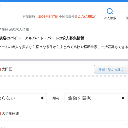
】
2,757,881
更新日時
2026年8月7日
全国掲載件数
件
求人検索
学生歓迎の求人情報
学生歓迎のバイト・アルバイト・パートの求人募集情報
パートの求人を探すなら様々な条件からまとめて比較や横断検索、一括応募もでき
大田区
路線・駅から選ぶ
給与
大学生歓迎