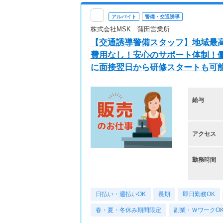
アルバイト
警備・交通誘導
株式会社MSK 蒲田営業所
【交通誘導警備スタッフ】地域最高
費用なし！安心のサポート体制！働
に面接翌日から研修スタートも可能
給与
アクセス
勤務時間
日払い・週払いOK
長期
即日勤務OK
春・夏・冬休み期間限定
副業・ＷワークO