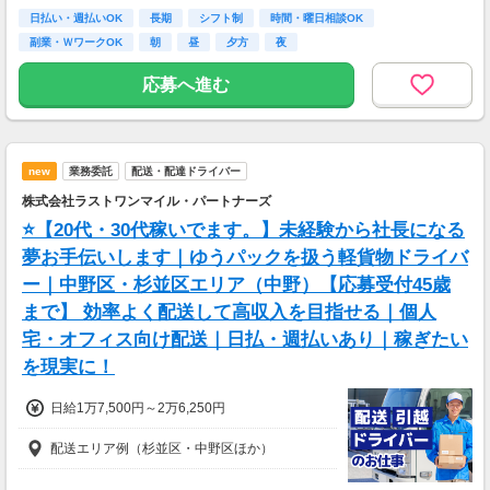
万円」or「2年後に20万円」選べます！
日払い・週払いOK
長期
シフト制
時間・曜日相談OK
副業・ＷワークOK
朝
昼
夕方
夜
1日100～130件程度配達する方がほとんど♪
ご都合にあわせてルートや個数は調整可能！
応募へ進む
※1日2万円保証の案件もあり！
【支払方法】
＊週払い可能（勤務の翌週にお支払い）
new
業務委託
配送・配達ドライバー
＊現金手渡し・日払いご相談OK
＊前払い制度あり（稼働分のみ）
株式会社ラストワンマイル・パートナーズ
＊確定申告支援あり
⭐【20代・30代稼いでます。】未経験から社長になる
【日収例】
夢お手伝いします｜ゆうパックを扱う軽貨物ドライバ
売上2万1600円（1個160円×135個）×90％=約
ー｜中野区・杉並区エリア（中野）【応募受付45歳
1万9000円
まで】 効率よく配送して高収入を目指せる｜個人
【月額報酬例】
宅・オフィス向け配送｜日払・週払いあり｜稼ぎたい
売上65万2800円(1個160円×170個×24日)×90％
を現実に！
=58万7520円
※上記は一例です。
日給1万7,500円～2万6,250円
配送エリア例（杉並区・中野区ほか）