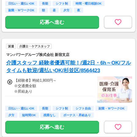
日払い・週払いOK
長期
シフト制
時間・曜日相談OK
副業・ＷワークOK
朝
昼
夕方
夜
応募へ進む
派遣
介護士・ケアスタッフ
マンパワーグループ株式会社 新宿支店
介護スタッフ 経験者優遇可能！/週2日・6h～OK/フル
タイムも歓迎/週払いOK/杉並区/8564423
【経験者】時給1,800円～
※交通費全額
※昇給あり
≪収入例≫
◎日勤／経験者の場合
日払い・週払いOK
長期
シフト制
シフト自由
副業・ＷワークOK
・日収(1,800*8)円（時給1,800円×8h）
夕方
短時間OK
残業なし
ボーナス・昇給あり
・月収316,800円（日収(1,800*8)円×月22回勤
務）
応募へ進む
※実働8時間以上からは更に時給25％UP