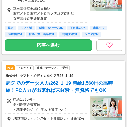
1750円＋交通費支給
※交通費は1か月の定期代または切符代の比較
京王電鉄京王線代田橋駅
支給（非課税上限15万円まで）
東京メトロ東京メトロ丸ノ内線方南町駅
※18：00以降：+200円/時、土日祝：+100円/
京王電鉄京王線笹塚駅
時
長期
シフト制
副業・ＷワークOK
平日休みOK
残業なし
【月給例】
未経験歓迎
新卒・第二新卒歓迎
主婦(夫)歓迎
シニア歓迎
1750円×8h×22日＝30万8000円
応募へ進む
new
アルバイト
事務・データ入力・受付
株式会社ルフト・メディカルケア/262_1_19
病院でのデータ入力/262_1_19 時給1,560円の高時
給！PC入力が出来れば未経験・無資格でもOK
時給1,560円～
※別途交通費支給
・稼働分前払い制度あり(規定あり)
JR荻窪駅よりバス7分・上井草駅より徒歩10分