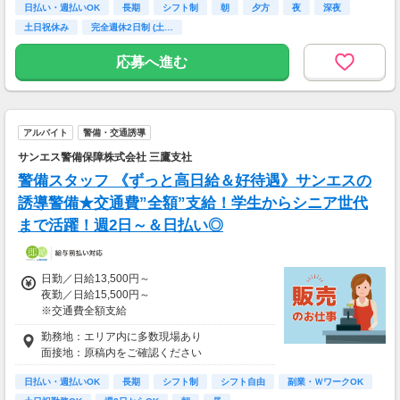
日払い・週払いOK
長期
シフト制
朝
夕方
夜
深夜
土日祝休み
完全週休2日制 (土…
応募へ進む
アルバイト
警備・交通誘導
サンエス警備保障株式会社 三鷹支社
警備スタッフ 《ずっと高日給＆好待遇》サンエスの
誘導警備★交通費”全額”支給！学生からシニア世代
まで活躍！週2日～＆日払い◎
日勤／日給13,500円～
夜勤／日給15,500円～
※交通費全額支給
勤務地：エリア内に多数現場あり
▽交通誘導警備業務2級をお持ちの方
面接地：原稿内をご確認ください
日勤／日給14,000円～15,000円
夜勤／日給16,000円～17,000円
日払い・週払いOK
長期
シフト制
シフト自由
副業・ＷワークOK