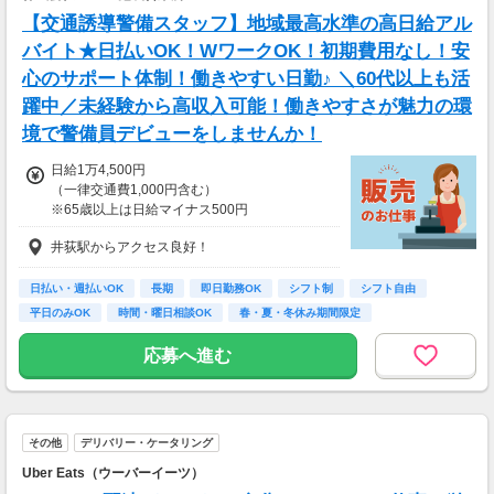
【交通誘導警備スタッフ】地域最高水準の高日給アル
バイト★日払いOK！WワークOK！初期費用なし！安
心のサポート体制！働きやすい日勤♪ ＼60代以上も活
躍中／未経験から高収入可能！働きやすさが魅力の環
境で警備員デビューをしませんか！
日給1万4,500円
（一律交通費1,000円含む）
※65歳以上は日給マイナス500円
※70歳以上は日給マイナス2,00円
井荻駅からアクセス良好！
---
■交通誘導2級以上の資格をお持ちの方は
日払い・週払いOK
長期
即日勤務OK
シフト制
シフト自由
日給1万4,500円
平日のみOK
時間・曜日相談OK
春・夏・冬休み期間限定
（一律交通費1,000円含む）
副業・ＷワークOK
※65歳以上は日給マイナス500円
応募へ進む
※70歳以上は日給マイナス1,000円
★交通誘導2級（以上）として従事した場合
1勤務につき1,000円支給！！
---
その他
デリバリー・ケータリング
■65歳～69歳迄では他の年代と同じ現場でも
安全面・体力面の考慮により比較的低負荷の業
Uber Eats（ウーバーイーツ）
務、