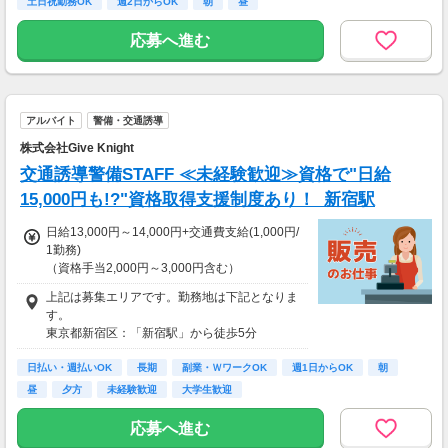
土日祝勤務OK
週2日からOK
朝
昼
＜サンエス警備保障特別給付金＞
交通誘導2級または指導教育責任者の資格をお
応募へ進む
持ちの方には100,000円支給！
※30勤務で30,000円、更に30勤務で70,000円
※規定あり
＜日払いOK（規定あり）＞
アルバイト
警備・交通誘導
24時間ATMからお金をおろせるサービス使用！
株式会社Give Knight
仕事が終わってから給料をもらいに行く手間は
不要♪
交通誘導警備STAFF ≪未経験歓迎≫資格で"日給
15,000円も!?"資格取得支援制度あり！_新宿駅
＿＿＿＿＿＿＿＿＿＿＿＿＿＿＿＿
比べてみてください！この高日給！
日給13,000円～14,000円+交通費支給(1,000円/
隊員さんたちの『収入例』をご紹介
1勤務)
￣￣￣Ｖ￣￣￣￣￣￣￣￣￣￣￣￣
（資格手当2,000円～3,000円含む）
◆ガッツリ働くAさん／夜勤で月22日勤務
☆資格取得支援制度あり！☆
夜勤日給15,500円×22日
上記は募集エリアです。勤務地は下記となりま
※検定取得しない場合は日給12,000円（交通費
→月収341,000円+交通費！！
す。
1,000円含む）
東京都新宿区：「新宿駅」から徒歩5分
日給11,000円～+交通費支給(1,000円/1勤務)
◆時間を有効活用して働くBさん／日勤で月12
日勤務
日払い・週払いOK
現場は他にも多数あり！希望などあればお気軽
長期
副業・ＷワークOK
週1日からOK
朝
※60歳以上の方は以下の給与となります
日勤日給13,500円×12日
にご相談ください！
昼
夕方
未経験歓迎
大学生歓迎
日給11,000円
→月収162,000円+交通費！！
（交通費1,000円含む）
応募へ進む
■日払いOK