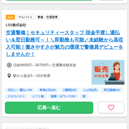
■資格手当
└交通2級保持者：日給2,000円～3,000円
new
アルバイト
警備・交通誘導
【月収例】
LSS株式会社
日給13,000円×25日+交通費1勤務1,000円＝35
0,000円
交通警備｜セキュリティースタッフ 現金手渡し週払
内訳：日給11,000円+資格手当2,000円
い＆翌日勤務可～！＼即勤務も可能／未経験から高収
入可能！働きやすさが魅力の環境で警備員デビューを
しませんか！
日給9900円～30700円＋交通費全額支給
駅から徒歩5～10分程度
日払い・週払いOK
単発(1日)OK
1週間以内
1ヵ月以内
即日勤務OK
スキマバイト
シフト制
副業・ＷワークOK
朝
応募へ進む