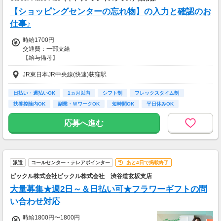
【ショッピングセンターの忘れ物】の入力と確認のお
仕事♪
時給1700円
交通費：一部支給
【給与備考】
■昇給あり
JR東日本JR中央線(快速)荻窪駅
■日払い・週払い・先払いもOK
■充実の研修あり◎
座学1ヵ月（もちろん給与は同じ）を含む、
日払い・週払いOK
1ヵ月以内
シフト制
フレックスタイム制
”超”丁寧な研修を行っています！
扶養控除内OK
副業・ＷワークOK
短時間OK
平日休みOK
不安なまま仕事をして頂くことは
完全週休2日制 (土…
一切ありません。
応募へ進む
ご安心くださいね！
＜ 即払い、週払い対応OKだから安心♪＞
歓迎会、送別会、セールetc...
派遣
コールセンター・テレアポインター
あと4日で掲載終了
毎月季節のイベントがたくさん。
急な出費でお財布がピンチ！！
ピックル株式会社ピックル株式会社 渋谷道玄坂支店
って時も、
大量募集★週2日～＆日払い可★フラワーギフトの問
即払い・週払い制度があるので安心♪
い合わせ対応
お気軽にご相談ください☆
時給1800円〜1800円