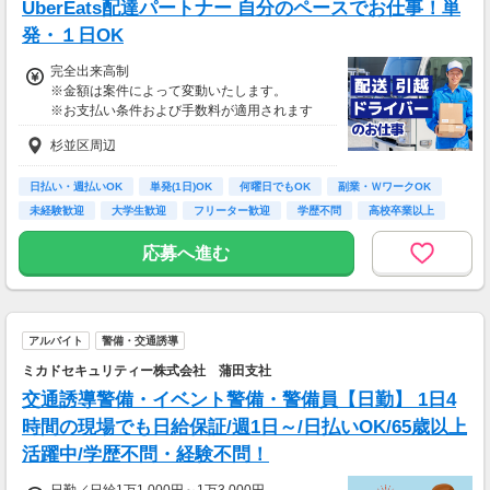
UberEats配達パートナー 自分のペースでお仕事！単
70歳以降では低負荷業務や季節により
相談の上短時間勤務をすることもあるため
発・１日OK
給与が上記になる場合がございます。
完全出来高制
※金額は案件によって変動いたします。
＜月収例＞
※お支払い条件および手数料が適用されます
月収29万円可能
（日給1万4,500円×月20日勤務）
杉並区周辺
日払い・週払いOK
単発(1日)OK
何曜日でもOK
副業・ＷワークOK
未経験歓迎
大学生歓迎
フリーター歓迎
学歴不問
高校卒業以上
応募へ進む
アルバイト
警備・交通誘導
ミカドセキュリティー株式会社 蒲田支社
交通誘導警備・イベント警備・警備員【日勤】 1日4
時間の現場でも日給保証/週1日～/日払いOK/65歳以上
活躍中/学歴不問・経験不問！
日勤／日給1万1,000円～1万3,000円