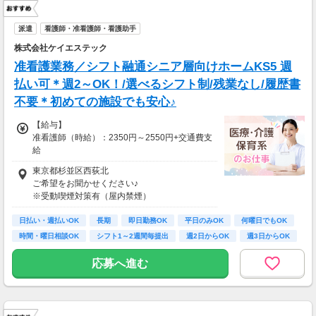
派遣
看護師・准看護師・看護助手
株式会社ケイエステック
准看護業務／シフト融通シニア層向けホームKS5 週
払い可＊週2～OK！/選べるシフト制/残業なし/履歴書
不要＊初めての施設でも安心♪
【給与】
准看護師（時給）：2350円～2550円+交通費支
給
正看護師（時給）：2550円～2750円+交通費支
東京都杉並区西荻北
給
ご希望をお聞かせください♪
※受動喫煙対策有（屋内禁煙）
※資格・経験・募集状況により異なります。
※ご自宅の近くや最寄り駅などからご紹介しま
※週払いOK
日払い・週払いOK
す！
長期
即日勤務OK
平日のみOK
何曜日でもOK
時間・曜日相談OK
シフト1～2週間毎提出
週2日からOK
週3日からOK
応募へ進む