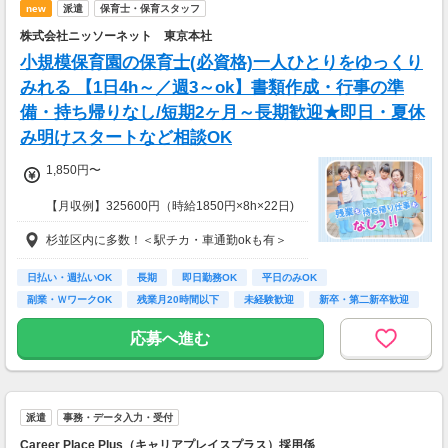
new
派遣
保育士・保育スタッフ
株式会社ニッソーネット 東京本社
小規模保育園の保育士(必資格)一人ひとりをゆっくり
みれる 【1日4h～／週3～ok】書類作成・行事の準
備・持ち帰りなし/短期2ヶ月～長期歓迎★即日・夏休
み明けスタートなど相談OK
1,850円〜
【月収例】325600円（時給1850円×8h×22日)
杉並区内に多数！＜駅チカ・車通勤okも有＞
7：00～19：00で1日4ｈ～、週3～5日(週20h
以上)
★シフト例：9-18時、7-11時、8-12時、9-16時
日払い・週払いOK
長期
即日勤務OK
平日のみOK
など
副業・ＷワークOK
残業月20時間以下
未経験歓迎
新卒・第二新卒歓迎
★平日のみ/午前/夕方/扶養内/パート/フル/短時
フリーター歓迎
間など相談OK！
応募へ進む
★短期2ヶ月～長期歓迎！
派遣
事務・データ入力・受付
Career Place Plus（キャリアプレイスプラス）採用係