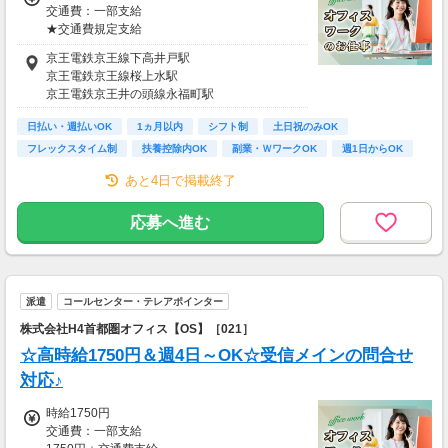
交通費：一部支給
【交通費備考】
★交通費規定支給
※規定あり
京王電鉄京王線下高井戸駅
＼ 日収例♪ ／
京王電鉄京王線桜上水駅
￣￣￣￣￣￣￣￣
京王電鉄京王井の頭線永福町駅
▼1日8hのフルタイムの場合
時給1800円×1日8h
日払い・週払いOK
1ヵ月以内
シフト制
土日祝のみOK
＝日収1万4400円
フレックスタイム制
扶養控除内OK
副業・ＷワークOK
週1日からOK
短時間OK
＼ 月収例♪ ／
あと4日で掲載終了
￣￣￣￣￣￣￣￣
▼週5日、1日8hの場合
応募へ進む
日収1万4400円×月22日
＝月収31万6800円
※上記目安金額となります。
派遣
コールセンター・テレアポインター
特別な資格やスキルなしでも高収入が叶います
株式会社H4首都圏オフィス【OS】［021］
◎
「スキマ時間でサクッと稼ぎたい」
☆高時給1750円＆週4日～OK☆受信メインの問合せ
「レギュラー勤務で安定収入を得たい」
対応♪
という方も大歓迎です！！
時給1750円
交通費：一部支給