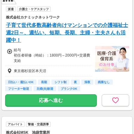
派遣
介護士・ケアスタッフ
株式会社カナミックネットワーク
子育て世代多数高齢者向けマンションでの介護福祉士
週2日～、週払い、短期、長期、主婦・主夫さんも活
躍中！
給与
初任者研修（時給）：1800円～2000円+交通費
支給
介護福祉士（時給）：1900円～2100円+交通費
東京都杉並区本天沼
支給
無資格（時給）：1600円～＋交通費支給
日払い・週払いOK
長期
シフト制
夜
深夜
残業なし
22:00～翌5:00は深夜勤務手当を支給します。
フリーター歓迎
主婦(夫)歓迎
ブランクOK
資格・経験・募集状況により異なります。
週払いOK
応募へ進む
【給与例】
2100円×1日8時間×月22日＝36万9600円
アルバイト
警備・交通誘導
株式会社MSK 池袋営業所