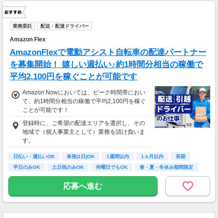
業務委託
配送・配達ドライバー
Amazon Flex
AmazonFlexで電動アシスト自転車の配達パートナー
を募集開始！ 嬉しい週払い♪約1時間分相当の稼働で
平均2,100円を稼ぐことが可能です
Amazon Nowにおいては、ピーク時間帯におい
て、約1時間分相当の稼働で平均2,100円を稼ぐ
ことが可能です！
登録時に、ご希望の配達エリアを選択し、その
地域で（個人事業主として）業務を請け負いま
す。
日払い・週払いOK
単発(1日)OK
1週間以内
1ヵ月以内
長期
平日のみOK
土日祝のみOK
何曜日でもOK
春・夏・冬休み期間限定
応募へ進む