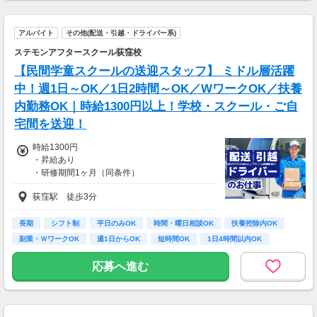
※スキルによって更にスタート時給がUPするこ
とも！
アルバイト
その他(配送・引越・ドライバー系)
※資格手当あり（時給50円～UP/資格の種類に
よって異なる）
ステモンアフタースクール荻窪校
支払方法：週払い
【民間学童スクールの送迎スタッフ】 ミドル層活躍
※週払いOK（規定あり）
中！週1日～OK／1日2時間～OK／WワークOK／扶養
→金曜日締め最短翌週火曜日にお給料GET♪
内勤務OK｜時給1300円以上！学校・スクール・ご自
（稼働開始時は手続き完了次第となります）
宅間を送迎！
交通費：別途全額支給
時給1300円
※車・バイク通勤に関して施設により異なる場
・昇給あり
合あり（応相談）
・研修期間1ヶ月（同条件）
・試用期間3ヵ月（同条件）
荻窪駅 徒歩3分
長期
シフト制
平日のみOK
時間・曜日相談OK
扶養控除内OK
副業・ＷワークOK
週1日からOK
短時間OK
1日4時間以内OK
応募へ進む