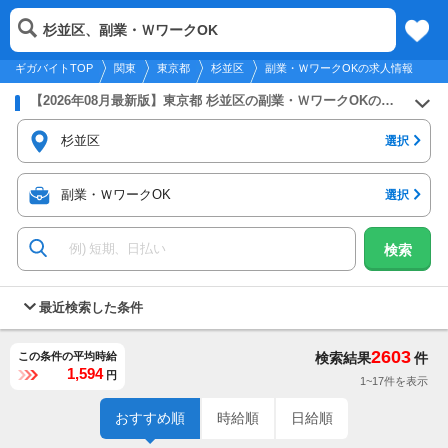
2026年8月9日
更新
tog
杉並区、副業・ＷワークOK
関東
履歴
保存
メニュー
nav
ギガバイトTOP
関東
東京都
杉並区
副業・ＷワークOKの求人情報
【2026年08月最新版】東京都 杉並区の副業・ＷワークOKのバイト・アルバイト・パートの求人募集情報
杉並区
選択
副業・ＷワークOK
選択
検索
最近検索した条件
2603
この条件の平均時給
検索結果
件
1,594
円
1~17件を表示
おすすめ順
時給順
日給順