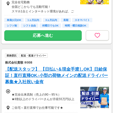
完全在宅勤務
【収入例】
全国どこからでも活動可能！
■事務職Aさん（週3日・月50時間程度）
スマホ1台とインターネット環境があれば、ご
月収8万円～15万円
自宅からスタートできます。
■営業職Bさん（週4日・月80時間程度）
単発(1日)OK
通勤時間ゼロだから、本業やプライベートとの
1ヵ月以内
3ヵ月以内
長期
スキマバイト
月収15万円～25万円
両立もラクラク♪
シフト制
シフト自由
何曜日でもOK
時間・曜日相談OK
■主婦Cさん（月100時間程度）
月収20万円以上
応募へ進む
現在活躍中のライバーの多くは会社員や主婦の
方。
本業や家庭と両立しながら副業として活動され
ています。
業務委託
配送・配達ドライバー
株式会社貴順 ※008
【配送スタッフ】 【日払い＆現金手渡しOK】日給保
証！直行直帰OK♪小型の荷物メインの配送ドライバー
募集★入社祝い金有
★完全出来高制（売上の90～95％）
★8割以上のドライバーさんが月収55万円以上
★支度金5～25万円補助あり（規定有）
ご自宅～直行直帰でお仕事可能です★
★選べる入社祝い金アリ
⇒「初回稼働1か月後に3万円」or「1年後に10