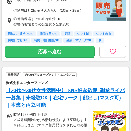
◎給与は月2回振り込み払い（10日・25日）
◎日払い制度の利用も可能（規定あり）
◎警備現場までの直行直帰OK
◎有資格者は日給+2,000円（一般路線は+1,000
◎警備現場までの交通費を全額支給
円）
◎資格取得費用は当社全額負担
日払い・週払いOK
単発(1日)OK
長期
シフト制
シフト自由
何曜日でもOK
時間・曜日相談OK
副業・ＷワークOK
朝
※65歳以上の方は下記給与になります
65～69歳：日勤／日給1万800円
応募へ進む
70～79歳：日勤／日給1万500円
業務委託
その他(アミューズメント・エンタメ…
株式会社エンターファンズ
【20代〜30代女性活躍中】 SNS好き歓迎♪副業ライバ
ー募集｜未経験OK｜在宅ワーク｜顔出し(マスク可)
｜本業と両立可能
時給1,500円以上可能
※成果報酬制のため活動状況により変動します
※顔出しまたはマスク着用配信をされる方の報
酬基準となります