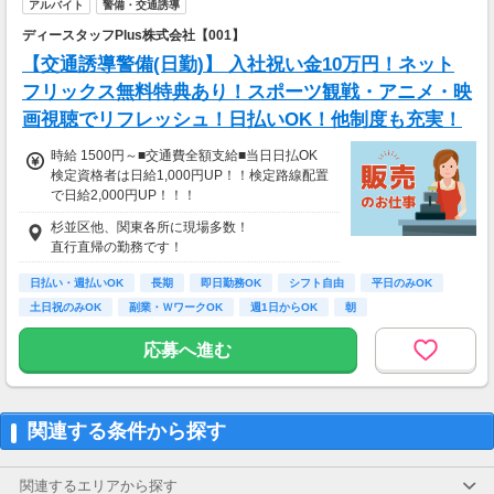
アルバイト
警備・交通誘導
ディースタッフPlus株式会社【001】
【交通誘導警備(日勤)】 入社祝い金10万円！ネット
フリックス無料特典あり！スポーツ観戦・アニメ・映
画視聴でリフレッシュ！日払いOK！他制度も充実！
時給 1500円～■交通費全額支給■当日日払OK
検定資格者は日給1,000円UP！！検定路線配置
で日給2,000円UP！！！
////////////////////////////////////////
杉並区他、関東各所に現場多数！
日給12000円以上
直行直帰の勤務です！
（一律手当を含む）
※時給換算→1500円/時
日払い・週払いOK
長期
即日勤務OK
シフト自由
平日のみOK
/////////////////////////////////////////
土日祝のみOK
副業・ＷワークOK
週1日からOK
朝
応募へ進む
関連する条件から探す
関連するエリアから探す