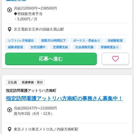
月給210500円〜238500円
◆登録販売者手当
・5,000円／月
・20,000円／月（管理者要件を満たした方）
京王電鉄京王井の頭線久我山駅
◆扶養手当あり
・該当家族を健康保険の扶養にする場合に支給
シフト1ヶ月毎提出
残業月20時間以下
ボーナス・昇給あり
未経験歓迎
・子：14,000円
経験者歓迎
女性活躍中
交通費支給
社会保険完備
研修制度あり
～給与例（30代）～
応募へ進む
・月給 23万500円～24万5,750円
【交通費】
一部支給
正社員
医療事務・受付
指定訪問看護アットリハ方南町
指定訪問看護アットリハ方南町の事務さん募集中！
月給200247円〜210000円
賞与年2回（6月・12月）
※定期昇給制度！
東京メトロ東京メトロ丸ノ内線方南町駅
毎年評価制度で昇給あり◎