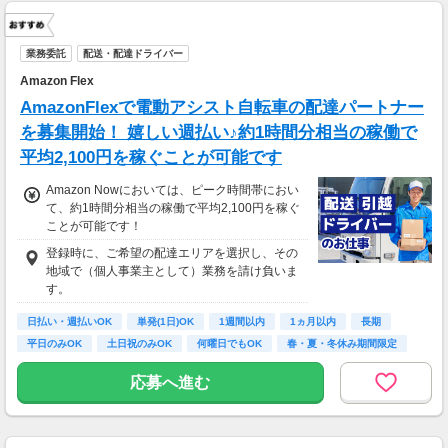
業務委託
配送・配達ドライバー
Amazon Flex
AmazonFlexで電動アシスト自転車の配達パートナー
を募集開始！ 嬉しい週払い♪約1時間分相当の稼働で
平均2,100円を稼ぐことが可能です
Amazon Nowにおいては、ピーク時間帯におい
て、約1時間分相当の稼働で平均2,100円を稼ぐ
ことが可能です！
登録時に、ご希望の配達エリアを選択し、その
地域で（個人事業主として）業務を請け負いま
す。
日払い・週払いOK
単発(1日)OK
1週間以内
1ヵ月以内
長期
平日のみOK
土日祝のみOK
何曜日でもOK
春・夏・冬休み期間限定
応募へ進む