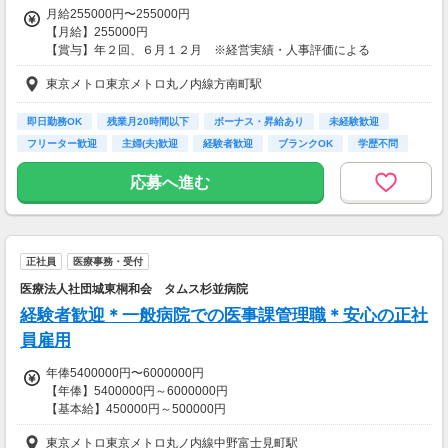
月給255000円〜255000円
【月給】255000円
【賞与】年２回、６月１２月 ※経営実績・人事評価による
【昇給】年1回
東京メトロ東京メトロ丸ノ内線方南町駅
【交通費】
一部支給
即日勤務OK
残業月20時間以下
ボーナス・昇給あり
未経験歓迎
フリーター歓迎
主婦(夫)歓迎
経験者歓迎
ブランクOK
学歴不問
応募へ進む
正社員
医療事務・受付
医療法人社団城東桐和会 タムス杉並病院
経験者歓迎＊一般病院での医事課管理職＊安心の正社
員雇用
年俸5400000円〜6000000円
【年俸】5400000円～6000000円
【基本給】450000円～500000円
【備考】
東京メトロ東京メトロ丸ノ内線中野富士見町駅
給与は、経験・スキル・保有資格などによって決定します