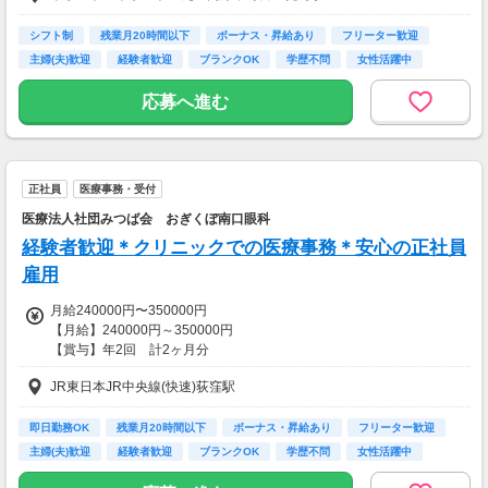
一律手当を含む給与総額金額となります
【昇給】年1回 評価・勤務成績による
シフト制
残業月20時間以下
ボーナス・昇給あり
フリーター歓迎
主婦(夫)歓迎
経験者歓迎
ブランクOK
学歴不問
女性活躍中
【交通費】
全額支給
応募へ進む
正社員
医療事務・受付
医療法人社団みつば会 おぎくぼ南口眼科
経験者歓迎＊クリニックでの医療事務＊安心の正社員
雇用
月給240000円〜350000円
【月給】240000円～350000円
【賞与】年2回 計2ヶ月分
【昇給】年1回 評価・勤務成績による
JR東日本JR中央線(快速)荻窪駅
【交通費】
全額支給
即日勤務OK
残業月20時間以下
ボーナス・昇給あり
フリーター歓迎
主婦(夫)歓迎
経験者歓迎
ブランクOK
学歴不問
女性活躍中