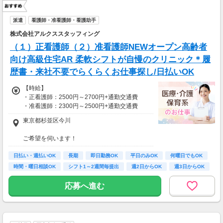
派遣
看護師・准看護師・看護助手
株式会社アルクススタッフィング
（１）正看護師（２）准看護師NEWオープン高齢者
向け高級住宅AR 柔軟シフトが自慢のクリニック＊履
歴書・来社不要でらくらくお仕事探し/日払いOK
【時給】
・正看護師：2500円～2700円+通勤交通費
・准看護師：2300円～2500円+通勤交通費
東京都杉並区今川
*＊嬉しい日払いOK*
ご希望を伺います！
あなたの努力はきちんと評価します！
※受動喫煙対策有（屋内禁煙）
がんばりをお給料でしっかり還元＊
日払い・週払いOK
長期
即日勤務OK
平日のみOK
何曜日でもOK
車・バイク・自転車での通勤もOK
時間・曜日相談OK
シフト1～2週間毎提出
週2日からOK
週3日からOK
※規定があるので、ご希望の方はご相談くださ
い＊
応募へ進む