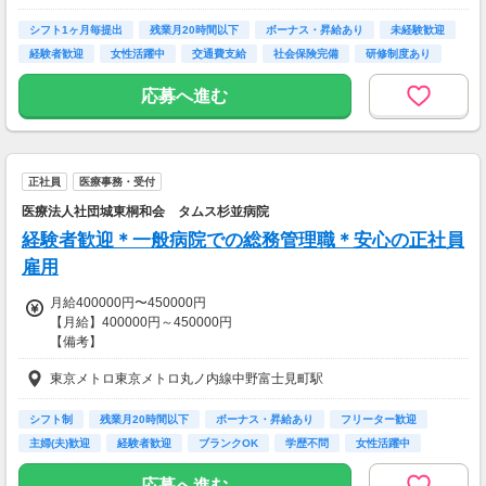
◆扶養手当あり
・該当家族を健康保険の扶養にする場合に支給
シフト1ヶ月毎提出
残業月20時間以下
ボーナス・昇給あり
未経験歓迎
・子：14,000円
経験者歓迎
女性活躍中
交通費支給
社会保険完備
研修制度あり
～給与例（30代）～
応募へ進む
・月給 23万500円～24万5,750円
【交通費】
一部支給
正社員
医療事務・受付
医療法人社団城東桐和会 タムス杉並病院
経験者歓迎＊一般病院での総務管理職＊安心の正社員
雇用
月給400000円〜450000円
【月給】400000円～450000円
【備考】
年収：480万～540万
東京メトロ東京メトロ丸ノ内線中野富士見町駅
※給与は、経験・スキル・保有資格などによって決定します一律手当
を含む給与総額金額となります
【昇給】年1回 評価・勤務成績による
シフト制
残業月20時間以下
ボーナス・昇給あり
フリーター歓迎
主婦(夫)歓迎
経験者歓迎
ブランクOK
学歴不問
女性活躍中
【交通費】
全額支給
応募へ進む