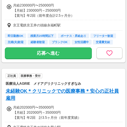
月給230000円〜250000円
【月給】230000円～250000円
【賞与】年2回（前年度合計2.5ヶ月分）
【昇給】年1回 評価・勤務成績による
京王電鉄京王井の頭線永福町駅
【交通費】
全額支給
即日勤務OK
残業月20時間以下
ボーナス・昇給あり
フリーター歓迎
主婦(夫)歓迎
経験者歓迎
ブランクOK
女性活躍中
交通費支給
応募へ進む
正社員
医療事務・受付
医療法人AGRIE メドアグリクリニックすぎなみ
未経験OK＊クリニックでの医療事務＊安心の正社員
雇用
月給202000円〜350000円
【月給】202000円～350000円
【賞与】年2回 計3.5ヶ月分（前年度実績）
【昇給】年1回 評価・勤務成績による