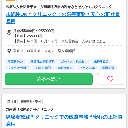
【交通費】
医療法人社団勝榮会 方南町呼吸器内科せきとぜんそくのクリニック
一部支給
未経験OK＊クリニックでの医療事務＊安心の正社員
雇用
月給255000円〜255000円
【月給】255000円
【賞与】年２回、６月１２月 ※経営実績・人事評価による
【昇給】年1回
東京メトロ東京メトロ丸ノ内線方南町駅
【交通費】
一部支給
即日勤務OK
残業月20時間以下
ボーナス・昇給あり
未経験歓迎
フリーター歓迎
主婦(夫)歓迎
経験者歓迎
ブランクOK
学歴不問
応募へ進む
正社員
医療事務・受付
方南通り脳神経外科クリニック
経験者歓迎＊クリニックでの医療事務＊安心の正社員
雇用