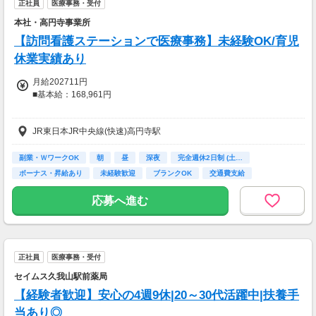
正社員
医療事務・受付
本社・高円寺事業所
【訪問看護ステーションで医療事務】未経験OK/育児
休業実績あり
月給202711円
■基本給：168,961円
【上記給与に別途支給】
JR東日本JR中央線(快速)高円寺駅
■祝日手当：8,202円
■実績手当：0円～22,000円
(事業所売上に連動)】
副業・ＷワークOK
朝
昼
深夜
完全週休2日制 (土…
■時間外手当
ボーナス・昇給あり
未経験歓迎
ブランクOK
交通費支給
◇賞与あり：年2回
応募へ進む
・夏冬各120,000円程度
◇昇給あり：年1回
◇試用期間あり
・雇用形態：同条件
正社員
医療事務・受付
・給与：同条件
・期間：6ヵ月
セイムス久我山駅前薬局
【経験者歓迎】安心の4週9休|20～30代活躍中|扶養手
【交通費】
全額支給
当あり◎