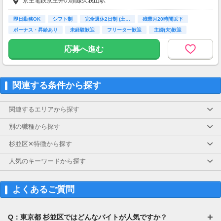
京王電鉄京王井の頭線久我山駅
【交通費】
全額支給
即日勤務OK
シフト制
完全週休2日制 (土…
残業月20時間以下
ボーナス・昇給あり
未経験歓迎
フリーター歓迎
主婦(夫)歓迎
経験者歓迎
応募へ進む
関連する条件から探す
関連するエリアから探す
別の職種から探す
杉並区✕特徴から探す
人気のキーワードから探す
よくあるご質問
Q：東京都 杉並区ではどんなバイトが人気ですか？