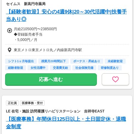
セイムス 新高円寺薬局
【経験者歓迎】安心の4週9休|20～30代活躍中|扶養手
当あり◎
月給210500円〜238500円
◆登録販売者手当
・5,000円／月
・20,000円／月（管理者要件を満たした方）
東京メトロ東京メトロ丸ノ内線新高円寺駅
◆扶養手当あり
・該当家族を健康保険の扶養にする場合に支給
シフト1ヶ月毎提出
残業月20時間以下
ボーナス・昇給あり
未経験歓迎
・子：14,000円
経験者歓迎
女性活躍中
交通費支給
社会保険完備
研修制度あり
～給与例（30代）～
応募へ進む
・月給 23万500円～24万5,750円
【交通費】
一部支給
正社員
医療事務・受付
LE 在宅・施設 訪問看護リハビリステーション 吉祥寺EAST
【医療事務】年間休日125日以上・土日固定休・退職
金制度