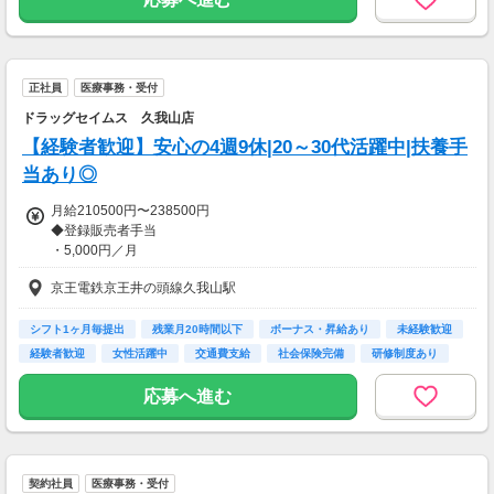
正社員
医療事務・受付
ドラッグセイムス 久我山店
【経験者歓迎】安心の4週9休|20～30代活躍中|扶養手
当あり◎
月給210500円〜238500円
◆登録販売者手当
・5,000円／月
・20,000円／月（管理者要件を満たした方）
京王電鉄京王井の頭線久我山駅
◆扶養手当あり
・該当家族を健康保険の扶養にする場合に支給
シフト1ヶ月毎提出
残業月20時間以下
ボーナス・昇給あり
未経験歓迎
・子：14,000円
経験者歓迎
女性活躍中
交通費支給
社会保険完備
研修制度あり
～給与例（30代）～
応募へ進む
・月給 23万500円～24万5,750円
【交通費】
一部支給
契約社員
医療事務・受付