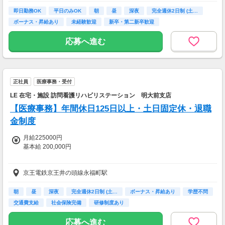
※入社から6ヶ月間は有期雇用期間となります。（給与・待遇は変わり
即日勤務OK
平日のみOK
朝
昼
深夜
完全週休2日制 (土…
ません）
ボーナス・昇給あり
未経験歓迎
新卒・第二新卒歓迎
【交通費】
応募へ進む
一部支給
正社員
医療事務・受付
LE 在宅・施設 訪問看護リハビリステーション 明大前支店
【医療事務】年間休日125日以上・土日固定休・退職
金制度
月給225000円
基本給 200,000円
◆昇給年1回
京王電鉄京王井の頭線永福町駅
（入職月）
◆賞与年2回
（入職1年後から算定開始のため
朝
昼
深夜
完全週休2日制 (土…
ボーナス・昇給あり
学歴不問
2年目より支給）
交通費支給
社会保険完備
研修制度あり
◆住宅手当
応募へ進む