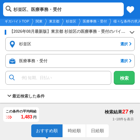
2026年8月6日
更新
tog
杉並区、医療事務・受付
関東
履歴
保存
メニュー
nav
ギガバイトTOP
関東
東京都
杉並区
医療事務・受付
様々な条件の求
【2026年08月最新版】東京都 杉並区の医療事務・受付のバイト・アルバイト・パートの求人募集情報
杉並区
選択
医療事務・受付
選択
検索
最近検索した条件
27
この条件の平均時給
検索結果
件
1,483
円
1~18件を表示
おすすめ順
時給順
日給順