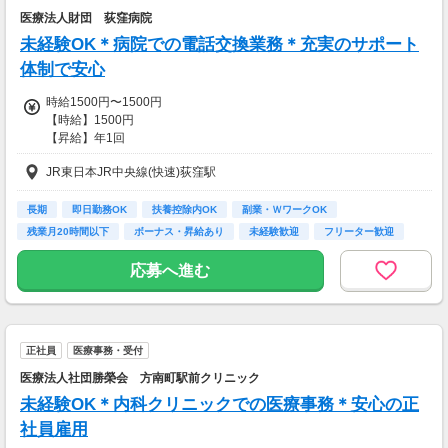
医療法人財団 荻窪病院
未経験OK＊病院での電話交換業務＊充実のサポート
体制で安心
時給1500円〜1500円
【時給】1500円
【昇給】年1回
JR東日本JR中央線(快速)荻窪駅
【交通費】
全額支給
長期
即日勤務OK
扶養控除内OK
副業・ＷワークOK
残業月20時間以下
ボーナス・昇給あり
未経験歓迎
フリーター歓迎
主婦(夫)歓迎
応募へ進む
正社員
医療事務・受付
医療法人社団勝榮会 方南町駅前クリニック
未経験OK＊内科クリニックでの医療事務＊安心の正
社員雇用