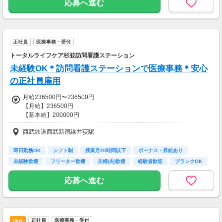
応募へ進む
正社員
医療事務・受付
トータルライフケア杉並訪問看護ステーション
未経験OK＊訪問看護ステーションで医療事務＊安心
の正社員雇用
月給236500円〜236500円
【月給】236500円
【基本給】200000円
【手当】
西武鉄道西武新宿線井荻駅
＜全員支給＞
固定残業手当16,500円（時間外労働の有無に関わらず、10時間分の時
間外手当として支給、10時間を超える時間外は割増支給）
即日勤務OK
シフト制
残業月20時間以下
ボーナス・昇給あり
業務手当：20,000円
未経験歓迎
フリーター歓迎
主婦(夫)歓迎
経験者歓迎
ブランクOK
＜該当支給＞
応募へ進む
家族手当：扶養する配偶者及び子10,000円（18歳未満の子）
保育料補助：扶養する子一人5,000円（2歳児保育まで）
【賞与】年2回 総額360,000円～
【昇給】年1回
new
正社員
医療事務・受付