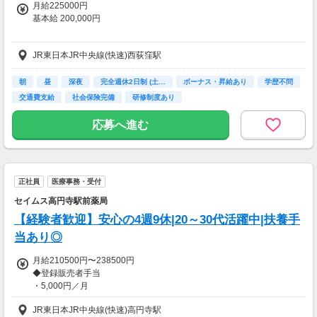
月給225000円
基本給 200,000円
◆昇給年1回
JR東日本JR中央線(快速)西荻窪駅
（入職月）
◆賞与年2回
（入職1年後から算定開始のため
朝
昼
深夜
完全週休2日制 (土…
ボーナス・昇給あり
学歴不問
2年目より支給）
交通費支給
社会保険完備
研修制度あり
◆住宅手当
応募へ進む
※試用期間2ヵ月・雇用形態変動なし
（期間中は月給200,000円）
【交通費】
正社員
医療事務・受付
一部支給
セイムス高円寺駅前薬局
【経験者歓迎】安心の4週9休|20～30代活躍中|扶養手
当あり◎
月給210500円〜238500円
◆登録販売者手当
・5,000円／月
・20,000円／月（管理者要件を満たした方）
JR東日本JR中央線(快速)高円寺駅